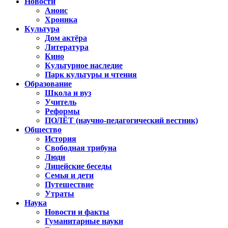
Новости
Анонс
Хроника
Культура
Дом актёра
Литература
Кино
Культурное наследие
Парк культуры и чтения
Образование
Школа и вуз
Учитель
Реформы
ПОЛЁТ (научно-педагогический вестник)
Общество
История
Свободная трибуна
Люди
Лицейские беседы
Семья и дети
Путешествие
Утраты
Наука
Новости и факты
Гуманитарные науки