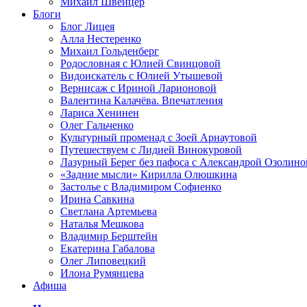
Михаил Швейцер
Блоги
Блог Лицея
Алла Нестеренко
Михаил Гольденберг
Родословная с Юлией Свинцовой
Видоискатель с Юлией Утышевой
Вернисаж с Ириной Ларионовой
Валентина Калачёва. Впечатления
Лариса Хенинен
Олег Гальченко
Культурный променад с Зоей Арнаутовой
Путешествуем с Лидией Винокуровой
Лазурный Берег без пафоса с Александрой Озолино
«Задние мысли» Кирилла Олюшкина
Застолье с Владимиром Софиенко
Ирина Савкина
Светлана Артемьева
Наталья Мешкова
Владимир Берштейн
Екатерина Габалова
Олег Липовецкий
Илона Румянцева
Афиша