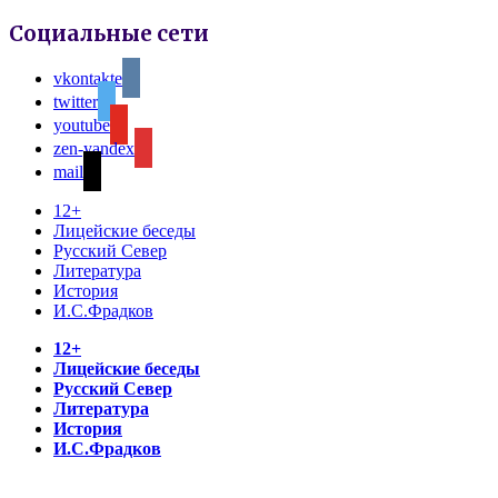
Социальные сети
vkontakte
twitter
youtube
zen-yandex
mail
12+
Лицейские беседы
Русский Север
Литература
История
И.С.Фрадков
12+
Лицейские беседы
Русский Север
Литература
История
И.С.Фрадков