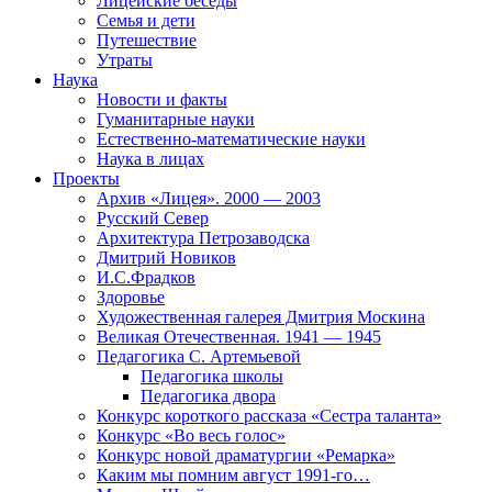
Лицейские беседы
Семья и дети
Путешествие
Утраты
Наука
Новости и факты
Гуманитарные науки
Естественно-математические науки
Наука в лицах
Проекты
Архив «Лицея». 2000 — 2003
Русский Север
Архитектура Петрозаводска
Дмитрий Новиков
И.С.Фрадков
Здоровье
Художественная галерея Дмитрия Москина
Великая Отечественная. 1941 — 1945
Педагогика С. Артемьевой
Педагогика школы
Педагогика двора
Конкурс короткого рассказа «Сестра таланта»
Конкурс «Во весь голос»
Конкурс новой драматургии «Ремарка»
Каким мы помним август 1991-го…