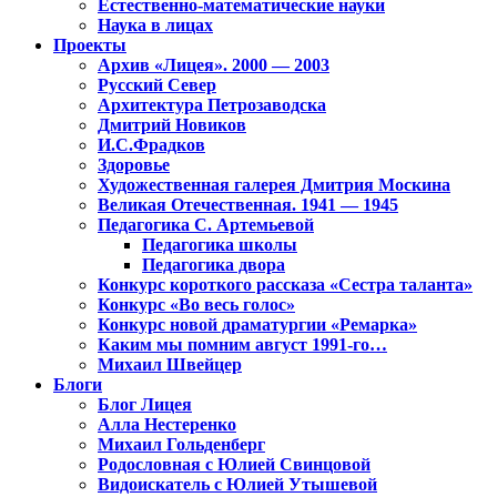
Естественно-математические науки
Наука в лицах
Проекты
Архив «Лицея». 2000 — 2003
Русский Север
Архитектура Петрозаводска
Дмитрий Новиков
И.С.Фрадков
Здоровье
Художественная галерея Дмитрия Москина
Великая Отечественная. 1941 — 1945
Педагогика С. Артемьевой
Педагогика школы
Педагогика двора
Конкурс короткого рассказа «Сестра таланта»
Конкурс «Во весь голос»
Конкурс новой драматургии «Ремарка»
Каким мы помним август 1991-го…
Михаил Швейцер
Блоги
Блог Лицея
Алла Нестеренко
Михаил Гольденберг
Родословная с Юлией Свинцовой
Видоискатель с Юлией Утышевой