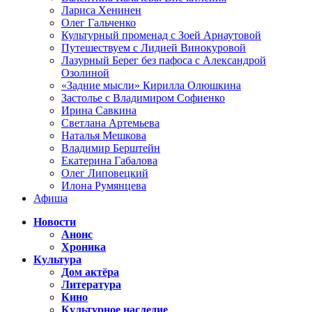
Лариса Хенинен
Олег Гальченко
Культурный променад с Зоей Арнаутовой
Путешествуем с Лидией Винокуровой
Лазурный Берег без пафоса с Александрой
Озолиной
«Задние мысли» Кирилла Олюшкина
Застолье с Владимиром Софиенко
Ирина Савкина
Светлана Артемьева
Наталья Мешкова
Владимир Берштейн
Екатерина Габалова
Олег Липовецкий
Илона Румянцева
Афиша
Новости
Анонс
Хроника
Культура
Дом актёра
Литература
Кино
Культурное наследие