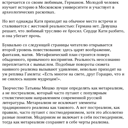
встречается со своим любимым, Германом. Молодой человек
изучает историю в Московском университете и участвует в
археологических раскопках.
Но вот однажды Катя приходит на обычное место встречи и
сталкивается с жестокой реальностью: Германа нет. Девушка
решает, что любимый трусливо ее бросил. Сердце Кати разбито,
и она убегает прочь.
Буквально со следующей страницы читателю открывается
второй уровень повествования: здесь царят воображение,
фантазия, магия. Метафизический план строится поверх
обыденного, привычного восприятия. Реальность неосознанно
переплетается с вымыслом. Подобные повороты сюжета
наивного реализма вызывают удивление, невольно приходит на
ум реплика Гамлета: «Есть многое на свете, друг Горацио, что и
не снилось нашим мудрецам!».
Творчество Татьяны Мешко лучше определять как метареализм,
а не постреализм, который часто путают с популярным
стилистическим направлением современной русской
литературы. Метареализм не исключает элементы
традиционного реализма как такового. А вот постреализм, как
правило, часто путают с постмодернизмом, хотя это абсолютно
разные понятия. Модернизм не включает в себя постмодернизм,
тогда как метареализм сохраняет в себе черты реализма.