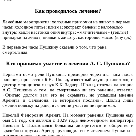
Как проводилось лечение?
Лечебные мероприятия: холодные примочки на живот в первые
часы; холодное питьё; клизма; экстракт белены с каломелью
внутрь; капли настойки опия внутрь; «мягчительные» (тёплые)
припарки на живот; пиявки к животу; касторовое масло (внутрь).
В первые же часы Пушкину сказали о том, что рана
смертельная.
Кто принимал участие в лечении А. С. Пушкина?
Первыми осмотрели Пушкина, примерно через два часа после
ранения, профессор Б.В. Шольц, известный акушер-гинеколог, и
доктор медицинских наук К.К. Задлер. Шольц, отвечая на вопрос
А.С. Пушкина о том, не смертельно ли его ранение, ответил:
«Считаю долгом вам это не скрывать, но услышим мнение
Арендта и Саломона, за которыми послано». Шольц лишь
сменил повязку на ране, в лечении участия не принимал.
Николай Фёдорович Арендт. На момент ранения Пушкина ему
был 51 год, он являлся с 1829 года лейб-медиком императора
Николая I. Пользовался большим авторитетом в обществе и
врачебных кругах. Арендт руководил всем лечением Пушкина с
момента приезда и до кончины.