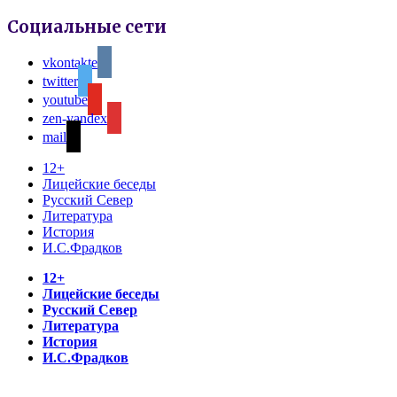
Социальные сети
vkontakte
twitter
youtube
zen-yandex
mail
12+
Лицейские беседы
Русский Север
Литература
История
И.С.Фрадков
12+
Лицейские беседы
Русский Север
Литература
История
И.С.Фрадков