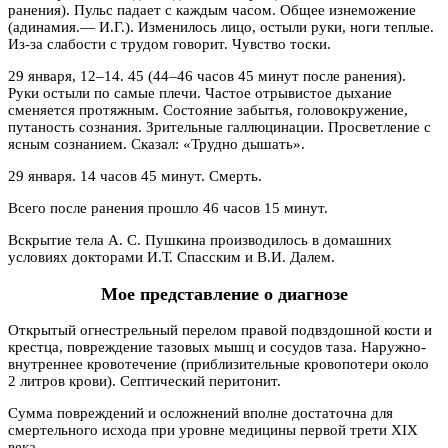
ранения). Пульс падает с каждым часом. Общее изнеможение
(адинамия.— И.Г.). Изменилось лицо, остыли руки, ноги теплые.
Из-за слабости с трудом говорит. Чувство тоски.
29 января, 12–14. 45 (44–46 часов 45 минут после ранения).
Руки остыли по самые плечи. Частое отрывистое дыхание
сменяется протяжным. Состояние забытья, головокружение,
путаность сознания. Зрительные галлюцинации. Просветление с
ясным сознанием. Сказал: «Трудно дышать».
29 января. 14 часов 45 минут. Смерть.
Всего после ранения прошло 46 часов 15 минут.
Вскрытие тела А. С. Пушкина производилось в домашних
условиях докторами И.Т. Спасским и В.И. Далем.
Мое представление о диагнозе
Открытый огнестрельный перелом правой подвздошной кости и
крестца, повреждение тазовых мышц и сосудов таза. Наружно-
внутреннее кровотечение (приблизительные кровопотери около
2 литров крови). Септический перитонит.
Сумма повреждений и осложнений вполне достаточна для
смертельного исхода при уровне медицины первой трети XIX
века.