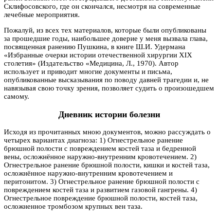
Склифосовского, где он скончался, несмотря на современные
лечебные мероприятия.
Пожалуй, из всех тех материалов, которые были опубликованы
за прошедшие годы, наибольшее доверие у меня вызвала глава,
посвященная ранению Пушкина, в книге Ш.И. Удермана
«Избранные очерки истории отечественной хирургии XIX
столетия» (Издательство «Медицина, Л., 1970). Автор
использует и приводит многие документы и письма,
опубликованные высказывания по поводу давней трагедии и, не
навязывая свою точку зрения, позволяет судить о произошедшем
самому.
Дневник истории болезни
Исходя из прочитанных мною документов, можно рассуждать о
четырех вариантах диагноза: 1) Огнестрельное ранение
брюшной полости с повреждением костей таза и бедренной
вены, осложнённое наружно-внутренним кровотечением. 2)
Огнестрельное ранение брюшной полости, кишки и костей таза,
осложнённое наружно-внутренним кровотечением и
перитонитом. 3) Огнестрельное ранение брюшной полости с
повреждением костей таза и развитием газовой гангрены. 4)
Огнестрельное повреждение брюшной полости, костей таза,
осложненное тромбозом крупных вен таза.