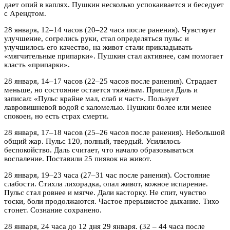
дает опий в каплях. Пушкин несколько успокаивается и беседует
с Арендтом.
28 января, 12–14 часов (20–22 часа после ранения). Чувствует
улучшение, согрелись руки, стал определяться пульс и
улучшилось его качество, на живот стали прикладывать
«мягчительные припарки». Пушкин стал активнее, сам помогает
класть «припарки».
28 января, 14–17 часов (22–25 часов после ранения). Страдает
меньше, но состояние остается тяжёлым. Пришел Даль и
записал: «Пульс крайне мал, слаб и част». Пользует
лавровишневой водой с каломелью. Пушкин более или менее
спокоен, но есть страх смерти.
28 января, 17–18 часов (25–26 часов после ранения). Небольшой
общий жар. Пульс 120, полный, твердый. Усилилось
беспокойство. Даль считает, что начало образовываться
воспаление. Поставили 25 пиявок на живот.
28 января, 19–23 часа (27–31 час после ранения). Состояние
слабости. Стихла лихорадка, опал живот, кожное испарение.
Пульс стал ровнее и мягче. Дали касторку. Не спит, чувство
тоски, боли продолжаются. Частое прерывистое дыхание. Тихо
стонет. Сознание сохранено.
28 января, 24 часа до 12 дня 29 января. (32 – 44 часа после