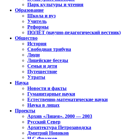
Парк культуры и чтения
Образование
Школа и вуз
Учитель
Реформы
ПОЛЁТ (научно-педагогический вестник)
Общество
История
Свободная трибуна
Люди
Лицейские беседы
Семья и дети
Путешествие
Утраты
Наука
Новости и факты
Гуманитарные науки
Естественно-математические науки
Наука в лицах
Проекты
Архив «Лицея». 2000 — 2003
Русский Север
Архитектура Петрозаводска
Дмитрий Новиков
И.С.Фрадков