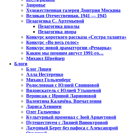
Здоровье
Художественная галерея Дмитрия Москина
Великая Отечественная. 1941 — 1945
Педагогика С. Артемьевой
Педагогика школы
Педагогика двора
Конкурс короткого рассказа «Сестра таланта»
Конкурс «Во весь голос»
Конкурс новой драматургии «Ремарка»
Каким мы помним август 1991-го…
Михаил Швейцер
Блоги
Блог Лицея
Алла Нестеренко
Михаил Гольденберг
Родословная с Юлией Свинцовой
Видоискатель с Юлией Утышевой
Вернисаж с Ириной Ларионовой
Валентина Калачёва. Впечатления
Лариса Хенинен
Олег Гальченко
Культурный променад с Зоей Арнаутовой
Путешествуем с Лидией Винокуровой
Лазурный Берег без пафоса с Александрой