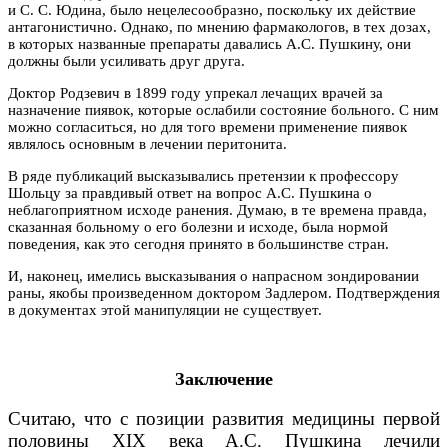
и С. С. Юдина, было нецелесообразно, поскольку их действие
антагонистично. Однако, по мнению фармакологов, в тех дозах,
в которых названные препараты давались А.С. Пушкину, они
должны были усиливать друг друга.
Доктор Родзевич в 1899 году упрекал лечащих врачей за
назначение пиявок, которые ослабили состояние больного. С ним
можно согласиться, но для того времени применение пиявок
являлось основным в лечении перитонита.
В ряде публикаций высказывались претензии к профессору
Шольцу за правдивый ответ на вопрос А.С. Пушкина о
неблагоприятном исходе ранения. Думаю, в те времена правда,
сказанная больному о его болезни и исходе, была нормой
поведения, как это сегодня принято в большинстве стран.
И, наконец, имелись высказывания о напрасном зондировании
раны, якобы произведенном доктором Задлером. Подтверждения
в документах этой манипуляции не существует.
Заключение
Считаю, что с позиции развития медицины первой
половины XIX века А.С. Пушкина лечили