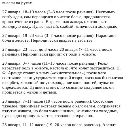
внесли на руках.
27 января, 18–19 часов (2–3 часа после ранения). Несколько
возбужден, сам переоделся в чистое белье, продолжается
кровотечение из раны. Выраженная жажда, охотно пьет
холодную воду. Пульс частый, слабый, конечности холодные.
27 января, 19–23 часа (3–7 часов после ранения). Нарастают
боли в животе. Периодически впадает в забытье.
27 января, 23 часа, до 3 часов 28 января (7–11 часов после
ранения). Периодически кричит от боли в животе.
28 января, 3–7 часов (11–15 часов после ранения). Резко
нарастает боль в животе, настолько, что хочет застрелиться. Н.
Ф. Арендт ставит клизму («очистительное») после чего
состояние резко ухудшается: «дикий взор», глаза как бы вылезли
из орбит, холодный пот, похолодание конечностей, пульс не
определяется. Пушкин стонет, но сознание сохраняется, он
прощается с женой и детьми.
28 января, 7–11 часов (19 часов после ранения). Состояние
тяжелое, принимает экстракт белены с каломелем, сохраняется
вздутие живота, но боли уменьшились, конечности холодные,
пульс едва прощупывается, сознание сохранено.
28 января, 11–12 часов (19–20 часов после ранения). Арендт