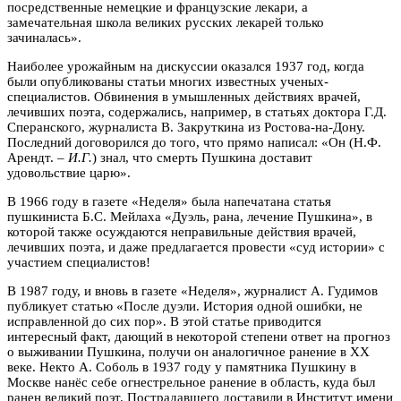
посредственные немецкие и французские лекари, а
замечательная школа великих русских лекарей только
зачиналась».
Наиболее урожайным на дискуссии оказался 1937 год, когда
были опубликованы статьи многих известных ученых-
специалистов. Обвинения в умышленных действиях врачей,
лечивших поэта, содержались, например, в статьях доктора Г.Д.
Сперанского, журналиста В. Закруткина из Ростова-на-Дону.
Последний договорился до того, что прямо написал: «Он (Н.Ф.
Арендт. –
И.Г.
) знал, что смерть Пушкина доставит
удовольствие царю».
В 1966 году в газете «Неделя» была напечатана статья
пушкиниста Б.С. Мейлаха «Дуэль, рана, лечение Пушкина», в
которой также осуждаются неправильные действия врачей,
лечивших поэта, и даже предлагается провести «суд истории» с
участием специалистов!
В 1987 году, и вновь в газете «Неделя», журналист А. Гудимов
публикует статью «После дуэли. История одной ошибки, не
исправленной до сих пор». В этой статье приводится
интересный факт, дающий в некоторой степени ответ на прогноз
о выживании Пушкина, получи он аналогичное ранение в XX
веке. Некто А. Соболь в 1937 году у памятника Пушкину в
Москве нанёс себе огнестрельное ранение в область, куда был
ранен великий поэт. Пострадавшего доставили в Институт имени