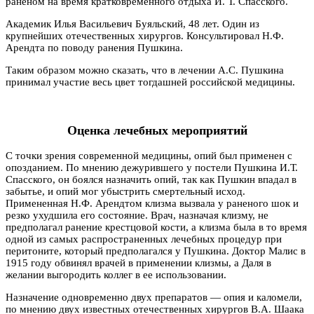
раненом на время кратковременного отдыха И. Т. Спасского.
Академик Илья Васильевич Буяльский, 48 лет. Один из
крупнейших отечественных хирургов. Консультировал Н.Ф.
Арендта по поводу ранения Пушкина.
Таким образом можно сказать, что в лечении А.С. Пушкина
принимал участие весь цвет тогдашней российской медицины.
Оценка лечебных мероприятий
С точки зрения современной медицины, опий был применен с
опозданием. По мнению дежурившего у постели Пушкина И.Т.
Спасского, он боялся назначить опий, так как Пушкин впадал в
забытье, и опий мог убыстрить смертельный исход.
Примененная Н.Ф. Арендтом клизма вызвала у раненого шок и
резко ухудшила его состояние. Врач, назначая клизму, не
предполагал ранение крестцовой кости, а клизма была в то время
одной из самых распространенных лечебных процедур при
перитоните, который предполагался у Пушкина. Доктор Малис в
1915 году обвинял врачей в применении клизмы, а Даля в
желании выгородить коллег в ее использовании.
Назначение одновременно двух препаратов — опия и каломели,
по мнению двух известных отечественных хирургов В.А. Шаака