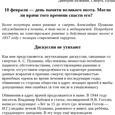
Дмитрий Белюкин. Смерть Пушк
10 февраля — день памяти великого поэта. Могли
ли врачи того времени спасти его?
Более полутора веков ранение и смерть Александра Пушкина
обсуждаются в печати, в том числе и медицинской. Попробуем
взглянуть на огнестрельное ранение и действия наших коллег в
1837 году c позиции современной хирургии.
Дискуссии не утихают
Как мне представляется, неутихающие дискуссии, связанные со
смертью А. С. Пушкина, обусловлены личностью погибшего
пациента; обстоятельствами, сопутствующими ранению и
смерти; отсутствием определённости в характере ранения,
данных вскрытия и причине смерти; противоречивостью
врачебных оценок во время лечения в последующие годы;
обвинения со стороны общества в адрес лечащих врачей в якобы
допущенных ими ошибках (в том числе и умышленных).
Обвинения в адрес врачей продолжаются и ныне. В 1944 году
писатель Владимир Набоков в статье, посвященной Н.В. Гоголю,
написал следующее: «Лет за 15 до этого (до лечения Гоголя.—
И.Г.
) медики лечили Пушкина, раненного в живот, как ребёнка,
страдающего запорами. В эту пору ещё верховодили