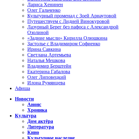
Лариса Хенинен
Олег Гальченко
Культурный променад с Зоей Арнаутовой
Путешествуем с Лидией Винокуровой
Лазурный Берег без пафоса с Александрой
Озолиной
«Задние мысли» Кирилла Олюшкина
Застолье с Владимиром Софиенко
Ирина Савкина
Светлана Артемьева
Наталья Мешкова
Владимир Берштейн
Екатерина Габалова
Олег Липовецкий
Илона Румянцева
Афиша
Новости
Анонс
Хроника
Культура
Дом актёра
Литература
Кино
Культурное наследие