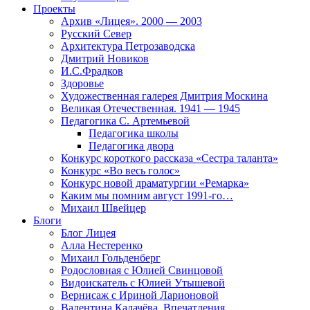
Проекты
Архив «Лицея». 2000 — 2003
Русский Север
Архитектура Петрозаводска
Дмитрий Новиков
И.С.Фрадков
Здоровье
Художественная галерея Дмитрия Москина
Великая Отечественная. 1941 — 1945
Педагогика С. Артемьевой
Педагогика школы
Педагогика двора
Конкурс короткого рассказа «Сестра таланта»
Конкурс «Во весь голос»
Конкурс новой драматургии «Ремарка»
Каким мы помним август 1991-го…
Михаил Швейцер
Блоги
Блог Лицея
Алла Нестеренко
Михаил Гольденберг
Родословная с Юлией Свинцовой
Видоискатель с Юлией Утышевой
Вернисаж с Ириной Ларионовой
Валентина Калачёва. Впечатления