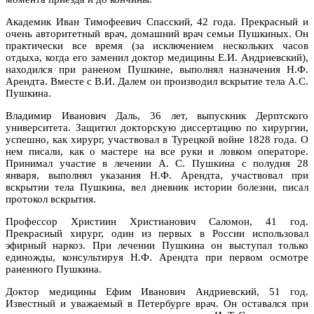
Академик Иван Тимофеевич Спасский, 42 года. Прекрасный и
очень авторитетный врач, домашний врач семьи Пушкиных. Он
практически все время (за исключением нескольких часов
отдыха, когда его заменил доктор медицины Е.И. Андриевский),
находился при раненом Пушкине, выполнял назначения Н.Ф.
Арендта. Вместе с В.И. Далем он производил вскрытие тела А.С.
Пушкина.
Владимир Иванович Даль, 36 лет, выпускник Дерптского
университета. Защитил докторскую диссертацию по хирургии,
успешно, как хирург, участвовал в Турецкой войне 1828 года. О
нем писали, как о мастере на все руки и ловком операторе.
Принимал участие в лечении А. С. Пушкина с полудня 28
января, выполнял указания Н.Ф. Арендта, участвовал при
вскрытии тела Пушкина, вел дневник истории болезни, писал
протокол вскрытия.
Профессор Христиин Христианович Саломон, 41 год.
Прекрасный хирург, один из первых в России использовал
эфирный наркоз. При лечении Пушкина он выступал только
единожды, консультируя Н.Ф. Арендта при первом осмотре
раненного Пушкина.
Доктор медицины Ефим Иванович Андриевский, 51 год.
Известный и уважаемый в Петербурге врач. Он оставался при