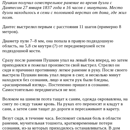
Пушкин получил огнестрельное ранение во время дуэли с
Дантесом 27 января 1837 года в 16 часов с минутами. Место
дуэли находилось в семи с половиной верстах от дома, где жил
поэт.
Дантес выстрелил первым с расстояния 11 шагов (примерно 8
метров).
Диаметр пули 7–8 мм, она попала в правую подвздошную
область, на 5,8 см кнутри (?) от передневерхней ости
подвздошной кости.
Сразу после ранения Пушкин упал на левый бок вперед, но затем
приподнялся и пожелал произвести свой выстрел. Стрелял он
сидя и причинил противнику легкое ранение в руку. После своего
выстрела Пушкин вновь упал лицом в снег, и несколько минут
находился без сознания, лицо и кисти рук были бледны,
«расширенный взгляд». Постепенно пришел в сознание.
Самостоятельно передвигаться не мог.
Волоком на шинели поэта тащат к саням, одежда окровавлена, на
снегу по следу также кровь. На руках его переносят и кладут в
сани, а затем сани тащат до дороги и пересаживают в карету.
Везут сидя, в течение часа. Беспокоит сильная боль в области
ранения, мучительная тошнота, кратковременные потери
сознания, из-за которых приходилось останавливаться. В дом