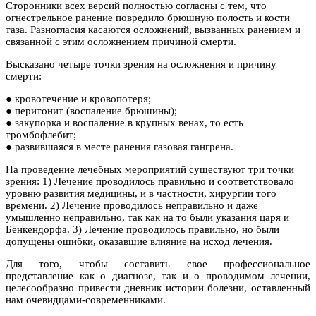
Сторонники всех версий полностью согласны с тем, что
огнестрельное ранение повредило брюшную полость и кости
таза. Разногласия касаются осложнений, вызванных ранением и
связанной с этим осложнением причиной смерти.
Высказано четыре точки зрения на осложнения и причину
смерти:
● кровотечение и кровопотеря;
● перитонит (воспаление брюшины);
● закупорка и воспаление в крупных венах, то есть
тромбофлебит;
● развившаяся в месте ранения газовая гангрена.
На проведение лечебных мероприятий существуют три точки
зрения: 1) Лечение проводилось правильно и соответствовало
уровню развития медицины, и в частности, хирургии того
времени. 2) Лечение проводилось неправильно и даже
умышленно неправильно, так как на то были указания царя и
Бенкендорфа. 3) Лечение проводилось правильно, но были
допущены ошибки, оказавшие влияние на исход лечения.
Для того, чтобы составить свое профессиональное
представление как о диагнозе, так и о проводимом лечении,
целесообразно привести дневник истории болезни, оставленный
нам очевидцами-современниками.