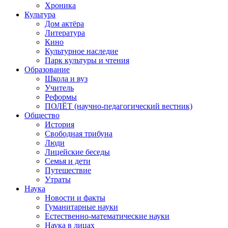
Хроника
Культура
Дом актёра
Литература
Кино
Культурное наследие
Парк культуры и чтения
Образование
Школа и вуз
Учитель
Реформы
ПОЛЁТ (научно-педагогический вестник)
Общество
История
Свободная трибуна
Люди
Лицейские беседы
Семья и дети
Путешествие
Утраты
Наука
Новости и факты
Гуманитарные науки
Естественно-математические науки
Наука в лицах