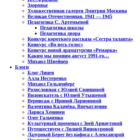
Здоровье
Художественная галерея Дмитрия Москина
Великая Отечественная. 1941 — 1945
Педагогика С. Артемьевой
Педагогика школы
Педагогика двора
Конкурс короткого рассказа «Сестра таланта»
Конкурс «Во весь голос»
Конкурс новой драматургии «Ремарка»
Каким мы помним август 1991-го…
Михаил Швейцер
Блоги
Блог Лицея
Алла Нестеренко
Михаил Гольденберг
Родословная с Юлией Свинцовой
Видоискатель с Юлией Утышевой
Вернисаж с Ириной Ларионовой
Валентина Калачёва. Впечатления
Лариса Хенинен
Олег Гальченко
Культурный променад с Зоей Арнаутовой
Путешествуем с Лидией Винокуровой
Лазурный Берег без пафоса с Александрой