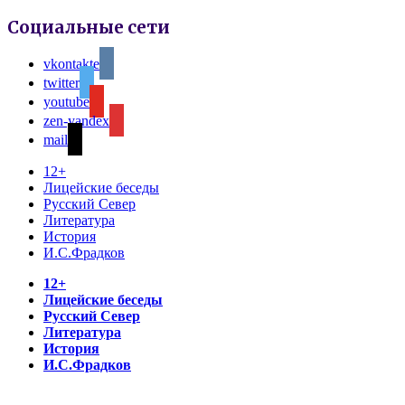
Социальные сети
vkontakte
twitter
youtube
zen-yandex
mail
12+
Лицейские беседы
Русский Север
Литература
История
И.С.Фрадков
12+
Лицейские беседы
Русский Север
Литература
История
И.С.Фрадков