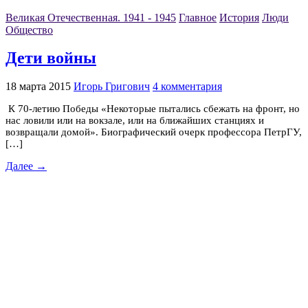
Великая Отечественная. 1941 - 1945
Главное
История
Люди
Общество
Дети войны
18 марта 2015
Игорь Григович
4 комментария
К 70-летию Победы «Некоторые пытались сбежать на фронт, но
нас ловили или на вокзале, или на ближайших станциях и
возвращали домой». Биографический очерк профессора ПетрГУ,
[…]
Далее →