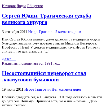
История
Люди
Общество
Сергей Юдин. Трагическая судьба
великого хирурга
3 сентября 2011
Игорь Григович
5 комментариев
Имя Сергея Юдина знакомо даже далеким от медицины людям
благодаря знаменитому портрету кисти Михаила Нестерова.
Профессор ПетрГУ, доктор медицинских наук Игорь Григович
считает, что деятельность […]
Далее →
Каким мы помним август 1991-го...
Несостоявшийся переворот стал
лакмусовой бумажкой
19 июля 2011
Игорь Григович
Нет комментариев
Прошло двадцать лет, а 19 августа 1991 года осталось в памяти
до деталей. Почему? Причины есть, но о них – позже. День
летний, теплый, […]