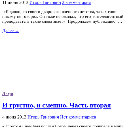
11 июня 2013
Игорь Григович
2 комментария
«Я давно, со своего дворового военного детства, таких слов
никому не говорил. Он тоже не ожидал, что его интеллигентный
преподаватель такие слова знает». Продолжаем публикацию […]
Далее →
Люди
И грустно, и смешно. Часть вторая
4 июня 2013
Игорь Григович
Нет комментариев
«Эрботом» нам был послан Богом через своего полпреда в миру