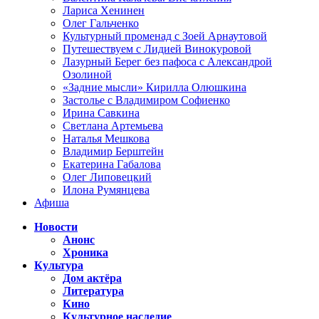
Лариса Хенинен
Олег Гальченко
Культурный променад с Зоей Арнаутовой
Путешествуем с Лидией Винокуровой
Лазурный Берег без пафоса с Александрой
Озолиной
«Задние мысли» Кирилла Олюшкина
Застолье с Владимиром Софиенко
Ирина Савкина
Светлана Артемьева
Наталья Мешкова
Владимир Берштейн
Екатерина Габалова
Олег Липовецкий
Илона Румянцева
Афиша
Новости
Анонс
Хроника
Культура
Дом актёра
Литература
Кино
Культурное наследие