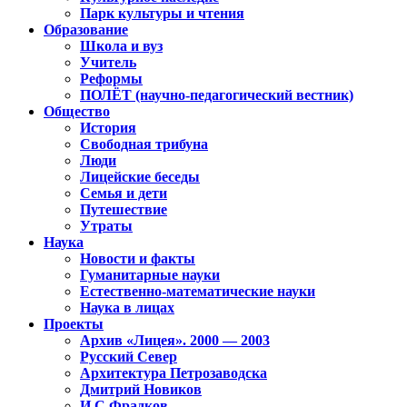
Парк культуры и чтения
Образование
Школа и вуз
Учитель
Реформы
ПОЛЁТ (научно-педагогический вестник)
Общество
История
Свободная трибуна
Люди
Лицейские беседы
Семья и дети
Путешествие
Утраты
Наука
Новости и факты
Гуманитарные науки
Естественно-математические науки
Наука в лицах
Проекты
Архив «Лицея». 2000 — 2003
Русский Север
Архитектура Петрозаводска
Дмитрий Новиков
И.С.Фрадков