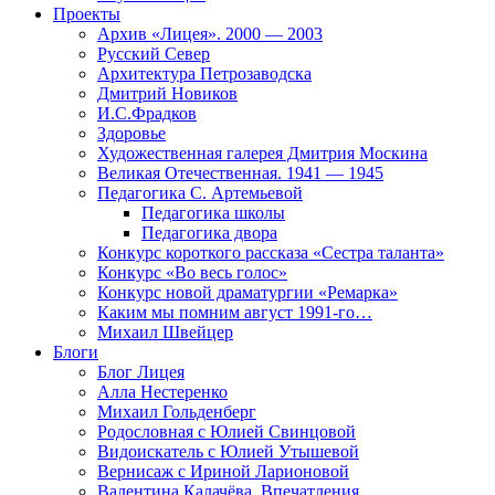
Проекты
Архив «Лицея». 2000 — 2003
Русский Север
Архитектура Петрозаводска
Дмитрий Новиков
И.С.Фрадков
Здоровье
Художественная галерея Дмитрия Москина
Великая Отечественная. 1941 — 1945
Педагогика С. Артемьевой
Педагогика школы
Педагогика двора
Конкурс короткого рассказа «Сестра таланта»
Конкурс «Во весь голос»
Конкурс новой драматургии «Ремарка»
Каким мы помним август 1991-го…
Михаил Швейцер
Блоги
Блог Лицея
Алла Нестеренко
Михаил Гольденберг
Родословная с Юлией Свинцовой
Видоискатель с Юлией Утышевой
Вернисаж с Ириной Ларионовой
Валентина Калачёва. Впечатления