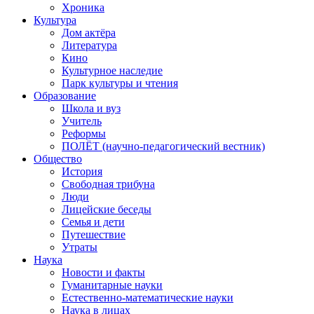
Хроника
Культура
Дом актёра
Литература
Кино
Культурное наследие
Парк культуры и чтения
Образование
Школа и вуз
Учитель
Реформы
ПОЛЁТ (научно-педагогический вестник)
Общество
История
Свободная трибуна
Люди
Лицейские беседы
Семья и дети
Путешествие
Утраты
Наука
Новости и факты
Гуманитарные науки
Естественно-математические науки
Наука в лицах