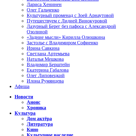
Лариса Хенинен
Олег Гальченко
Культурный променад с Зоей Арнаутовой
Путешествуем с Лидией Винокуровой
Лазурный Берег без пафоса с Александрой
Озолиной
«Задние мысли» Кирилла Олюшкина
Застолье с Владимиром Софиенко
Ирина Савкина
Светлана Артемьева
Наталья Мешкова
Владимир Берштейн
Екатерина Габалова
Олег Липовецкий
Илона Румянцева
Афиша
Новости
Анонс
Хроника
Культура
Дом актёра
Литература
Кино
Культурное наследие