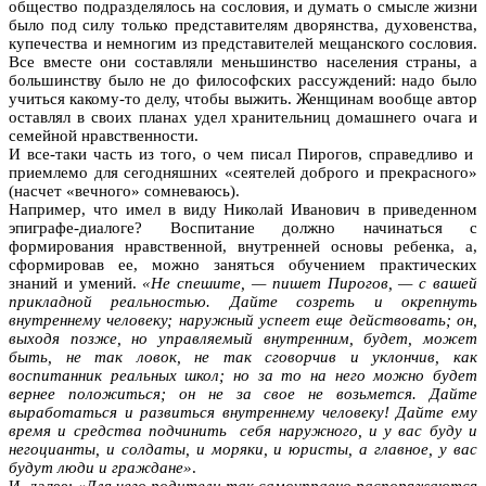
общество подразделялось на сословия, и думать о смысле жизни
было под силу только представителям дворянства, духовенства,
купечества и немногим из представителей мещанского сословия.
Все вместе они составляли меньшинство населения страны, а
большинству было не до философских рассуждений: надо было
учиться какому-то делу, чтобы выжить. Женщинам вообще автор
оставлял в своих планах удел хранительниц домашнего очага и
семейной нравственности.
И все-таки часть из того, о чем писал Пирогов, справедливо и
приемлемо для сегодняшних «сеятелей доброго и прекрасного»
(насчет «вечного» сомневаюсь).
Например, что имел в виду Николай Иванович в приведенном
эпиграфе-диалоге? Воспитание должно начинаться с
формирования нравственной, внутренней основы ребенка, а,
сформировав ее, можно заняться обучением практических
знаний и умений.
«Не спешите, — пишет Пирогов, — с вашей
прикладной реальностью. Дайте созреть и окрепнуть
внутреннему человеку; наружный успеет еще действовать; он,
выходя позже, но управляемый внутренним, будет, может
быть, не так ловок, не так сговорчив и уклончив, как
воспитанник реальных школ; но за то на него можно будет
вернее положиться; он не за свое не возьмется. Дайте
выработаться и развиться внутреннему человеку! Дайте ему
время и средства подчинить себя наружного, и у вас буду и
негоцианты, и солдаты, и моряки, и юристы, а главное, у вас
будут люди и граждане»
.
И далее:
«Для чего родители так самоуправно распоряжаются