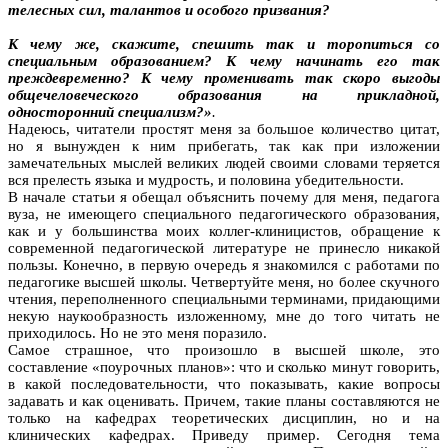
телесных сил, талантов и особого призвания?
К чему же, скажите, спешить так и торопиться со
специальным образованием? К чему начинать его так
преждевременно? К чему променивать так скоро выгоды
общечеловеческого образования на прикладной,
односторонний специализм?»
.
Надеюсь, читатели простят меня за большое количество цитат,
но я вынужден к ним прибегать, так как при изложении
замечательных мыслей великих людей своими словами теряется
вся прелесть языка и мудрость, и половина убедительности.
В начале статьи я обещал объяснить почему для меня, педагога
вуза, не имеющего специального педагогического образования,
как и у большинства моих коллег-клиницистов, обращение к
современной педагогической литературе не принесло никакой
пользы. Конечно, в первую очередь я знакомился с работами по
педагогике высшей школы. Четвертуйте меня, но более скучного
чтения, переполненного специальными терминами, придающими
некую наукообразность изложенному, мне до того читать не
приходилось. Но не это меня поразило.
Самое страшное, что произошло в высшей школе, это
составление «поурочных планов»: что и сколько минут говорить,
в какой последовательности, что показывать, какие вопросы
задавать и как оценивать. Причем, такие планы составляются не
только на кафедрах теоретических дисциплин, но и на
клинических кафедрах. Приведу пример. Сегодня тема