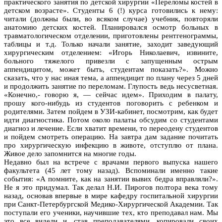
практического занятия по детской хирургии «Переломы костей в
детском возрасте». Студенты 6 (!) курса готовились к нему:
читали (должны были, во всяком случае) учебник, повторяли
анатомию детских костей. Планировался осмотр больных в
травматологическом отделении, приготовлены рентгенограммы,
таблицы и т.д. Только начали занятие, заходит заведующий
хирургическим отделением: «Игорь Николаевич, извините,
больного тяжелого привезли с запущенным острым
аппендицитом, может быть, студентам показать?». Можно
сказать, что у нас иная тема, а аппендицит по плану через 5 дней
и продолжить занятие по переломам. Глупость ведь несусветная.
«Конечно,- говорю я, — сейчас идем». Приходим в палату,
прошу кого-нибудь из студентов поговорить с ребенком и
родителями. Затем пойдем в УЗИ-кабинет, посмотрим, как будет
идти диагностика. Потом около палаты обсудим со студентами
диагноз и лечение. Если хватит времени, то переодену студентов
и пойдем смотреть операцию. На завтра дам задание почитать
про хирургическую инфекцию в животе, отступлю от плана.
Живое дело запомнится на многие годы.
Недавно был на встрече с врачами первого выпуска нашего
факультета (45 лет тому назад). Вспоминали именно такие
события: «А помните, как на занятии вывих бедра вправляли?».
Не я это придумал. Так делал Н.И. Пирогов полтора века тому
назад, основав впервые в мире кафедру госпитальной хирургии
при Санкт-Петербургской Медико-Хирургической Академии. Так
поступали его ученики, научившие тех, кто преподавал нам. Мы
это все видели и, став преподавателями, копировали своих