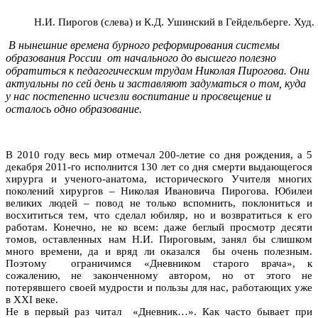
Н.И. Пирогов (слева) и К.Д. Ушинский в Гейдельберге. Худ.
В нынешние времена бурного реформирования системы
образования России от начального до высшего полезно
обратиться к педагогическим трудам Николая Пирогова
Они
.
актуальны по сей день и заставляют задуматься о том, куда
у нас постепенно исчезли воспитание и просвещение и
осталось одно образование.
В 2010 году весь мир отмечал 200-летие со дня рождения, а 5
декабря 2011-го исполнится 130 лет со дня смерти выдающегося
хирурга и ученого-анатома, исторического Учителя многих
поколений хирургов – Николая Ивановича Пирогова. Юбилеи
великих людей – повод не только вспомнить, поклониться и
восхититься тем, что сделал юбиляр, но и возвратиться к его
работам. Конечно, не ко всем: даже беглый просмотр десяти
томов, оставленных нам Н.И. Пироговым, занял бы слишком
много времени, да и вряд ли оказался бы очень полезным.
Поэтому ограничимся «Дневником старого врача», к
сожалению, не законченному автором, но от этого не
потерявшего своей мудрости и пользы для нас, работающих уже
в ХХI веке.
Не в первый раз читал «Дневник…». Как часто бывает при