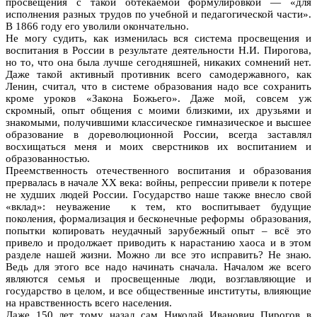
просвещения с такой обтекаемой формулировкой — «для
исполнения разных трудов по учебной и педагогической части».
В 1866 году его уволили окончательно.
Не могу судить, как изменилась вся система просвещения и
воспитания в России в результате деятельности Н.И. Пирогова,
но то, что она была лучше сегодняшней, никаких сомнений нет.
Даже такой активный противник всего самодержавного, как
Ленин, считал, что в системе образования надо все сохранить
кроме уроков «Закона Божьего». Даже мой, совсем уж
скромный, опыт общения с моими близкими, их друзьями и
знакомыми, получившими классическое гимназическое и высшее
образование в дореволюционной России, всегда заставлял
восхищаться меня и моих сверстников их воспитанием и
образованностью.
Преемственность отечественного воспитания и образования
прервалась в начале ХХ века: войны, репрессии привели к потере
не худших людей России. Государство наше также внесло свой
«вклад»: неуважение к тем, кто воспитывает будущие
поколения, формализация и бесконечные реформы образования,
попытки копировать неудачный зарубежный опыт – всё это
привело и продолжает приводить к нарастанию хаоса и в этом
разделе нашей жизни. Можно ли все это исправить? Не знаю.
Ведь для этого все надо начинать сначала. Началом же всего
являются семья и просвещенные люди, возглавляющие и
государство в целом, и все общественные институты, влияющие
на нравственность всего населения.
Даже 150 лет тому назад сам Николай Иванович Пирогов в