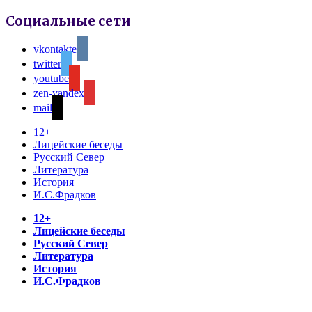
Социальные сети
vkontakte
twitter
youtube
zen-yandex
mail
12+
Лицейские беседы
Русский Север
Литература
История
И.С.Фрадков
12+
Лицейские беседы
Русский Север
Литература
История
И.С.Фрадков