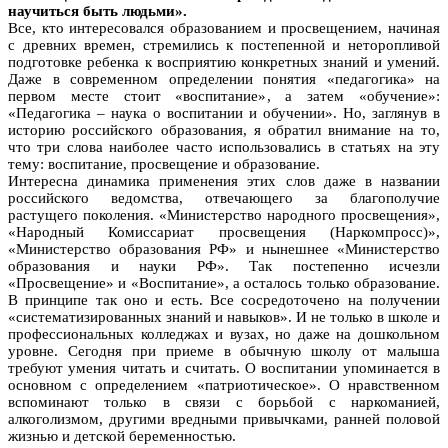
научиться быть людьми».
Все, кто интересовался образованием и просвещением, начиная
с древних времен, стремились к постепенной и неторопливой
подготовке ребенка к восприятию конкретных знаний и умений.
Даже в современном определении понятия «педагогика» на
первом месте стоит «воспитание», а затем «обучение»:
«Педагогика – наука о воспитании и обучении». Но, заглянув в
историю российского образования, я обратил внимание на то,
что три слова наиболее часто использовались в статьях на эту
тему: воспитание, просвещение и образование.
Интересна динамика применения этих слов даже в названии
российского ведомства, отвечающего за благополучие
растущего поколения. «Министерство народного просвещения»,
«Народный Комиссариат просвещения (Наркомпросс)»,
«Министерство образования РФ» и нынешнее «Министерство
образования и науки РФ». Так постепенно исчезли
«Просвещение» и «Воспитание», а осталось только образование.
В принципе так оно и есть. Все сосредоточено на получении
«систематизированных знаний и навыков». И не только в школе и
профессиональных колледжах и вузах, но даже на дошкольном
уровне. Сегодня при приеме в обычную школу от малыша
требуют умения читать и считать. О воспитании упоминается в
основном с определением «патриотическое». О нравственном
вспоминают только в связи с борьбой с наркоманией,
алкоголизмом, другими вредными привычками, ранней половой
жизнью и детской беременностью.