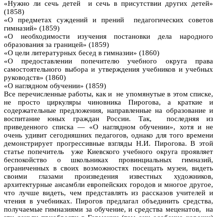
«Нужно ли сечь детей и сечь в присутствии других детей»
(1858)
«О предметах суждений и прений педагогических советов
гимназий» (1859)
«О необходимости изучения постановки дела народного
образования за границей» (1859)
«О цели литературных бесед в гимназии» (1860)
«О предоставлении попечителю учебного округа права
самостоятельного выбора и утверждения учебников и учебных
руководств» (1860)
«О наглядном обучении» (1859)
Все перечисленные работы, как и не упомянутые в этом списке,
не просто циркуляры чиновника Пирогова, а краткие и
содержательные предложения, направленные на образование и
воспитание юных граждан России. Так, последняя из
приведенного списка — «О наглядном обучении», хотя и не
очень удивит сегодняшних педагогов, однако для того времени
демонстрирует прогрессивные взгляды Н.И. Пирогова. В этой
статье попечитель уже Киевского учебного округа проявляет
беспокойство о школьниках провинциальных гимназий,
ограниченных в своих возможностях посещать музеи, видеть
своими глазами произведения известных художников,
архитектурные ансамбли европейских городов и многое другое,
что лучше видеть, чем представлять из рассказов учителей и
чтения в учебниках. Пирогов предлагал объединить средства,
получаемые гимназиями за обучение, и средства меценатов, на