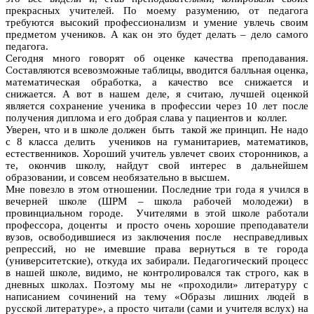
прекрасных учителей. По моему разумению, от педагога
требуются высокий профессионализм и умение увлечь своим
предметом учеников. А как он это будет делать – дело самого
педагога.
Сегодня много говорят об оценке качества преподавания.
Составляются всевозможные таблицы, вводится балльная оценка,
математическая обработка, а качество все снижается и
снижается. А вот в нашем деле, я считаю, лучшей оценкой
является сохранение ученика в профессии через 10 лет после
получения диплома и его добрая слава у пациентов и коллег.
Уверен, что и в школе должен быть такой же принцип. Не надо
с 8 класса делить учеников на гуманитариев, математиков,
естественников. Хороший учитель увлечет своих сторонников, а
те, окончив школу, найдут свой интерес в дальнейшем
образовании, и совсем необязательно в высшем.
Мне повезло в этом отношении. Последние три года я учился в
вечерней школе (ШРМ – школа рабочей молодежи) в
провинциальном городе. Учителями в этой школе работали
профессора, доценты и просто очень хорошие преподаватели
вузов, освободившиеся из заключения после несправедливых
репрессий, но не имевшие права вернуться в те города
(университетские), откуда их забирали. Педагогический процесс
в нашей школе, видимо, не контролировался так строго, как в
дневных школах. Поэтому мы не «проходили» литературу с
написанием сочинений на тему «Образы лишних людей в
русской литературе», а просто читали (сами и учителя вслух) на