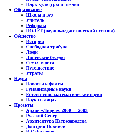
Парк культуры и чтения
Образование
Школа и вуз
Учитель
Реформы
ПОЛЁТ (научно-педагогический вестник)
Общество
История
Свободная трибуна
Люди
Лицейские беседы
Семья и дети
Путешествие
Утраты
Наука
Новости и факты
Гуманитарные науки
Естественно-математические науки
Наука в лицах
Проекты
Архив «Лицея». 2000 — 2003
Русский Север
Архитектура Петрозаводска
Дмитрий Новиков
И.С.Фрадков