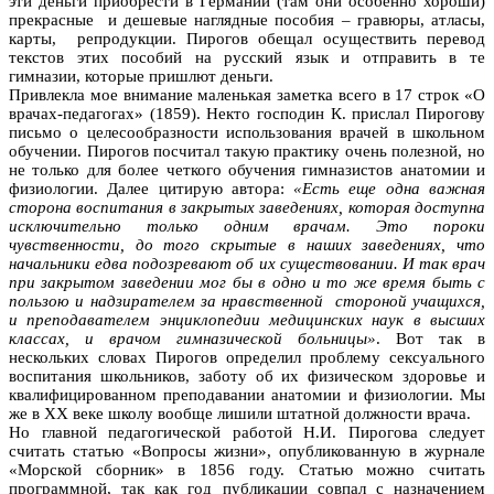
эти деньги приобрести в Германии (там они особенно хороши)
прекрасные и дешевые наглядные пособия – гравюры, атласы,
карты, репродукции. Пирогов обещал осуществить перевод
текстов этих пособий на русский язык и отправить в те
гимназии, которые пришлют деньги.
Привлекла мое внимание маленькая заметка всего в 17 строк «О
врачах-педагогах» (1859). Некто господин К. прислал Пирогову
письмо о целесообразности использования врачей в школьном
обучении. Пирогов посчитал такую практику очень полезной, но
не только для более четкого обучения гимназистов анатомии и
физиологии. Далее цитирую автора:
«Есть еще одна важная
сторона воспитания в закрытых заведениях, которая доступна
исключительно только одним врачам. Это пороки
чувственности, до того скрытые в наших заведениях, что
начальники едва подозревают об их существовании. И так врач
при закрытом заведении мог бы в одно и то же время быть с
пользою и надзирателем за нравственной стороной учащихся,
и преподавателем энциклопедии медицинских наук в высших
классах, и врачом гимназической больницы»
. Вот так в
нескольких словах Пирогов определил проблему сексуального
воспитания школьников, заботу об их физическом здоровье и
квалифицированном преподавании анатомии и физиологии. Мы
же в ХХ веке школу вообще лишили штатной должности врача.
Но главной педагогической работой Н.И. Пирогова следует
считать статью «Вопросы жизни», опубликованную в журнале
«Морской сборник» в 1856 году. Статью можно считать
программной, так как год публикации совпал с назначением