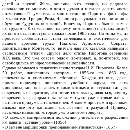
детей и внуков! Жаль, конечно, что поздно, но радовало
совпадение со многим, о чем я думал и пытался делать чисто
интуитивно. Разумеется, за много веков до Пирогова философы
и мыслители Греции, Рима, Франции рассуждали о воспитании и
обучении будущих поколений. Конечно, Пирогов был знаком с
их трудами. К сожалению, нашему поколению советских людей
их книги стали доступны только после 1985 года. Но когда мы из
простого любопытства стали заглядывать в экзотические для
нашего времени труды Платона, Аристотеля, Сократа,
Квинтилиана и Монтеня, то вначале нам это казалось наивным и
бесполезным чтивом. Другое дело статьи Пирогова середины
XIX века. Это уже совсем рядом, во-первых, а, во-вторых, мы
освободились от идеологической зашоренности.
Однако вернемся к педагогическим трудам Н.И. Пирогова. Более
50 работ, написанных автором с 1856-го по 1863 год,
напечатаны в упомянутом сборнике. Каждая из них, даже
просто циркуляры попечителя учебного округа, то есть
чиновника, мне показались такими важными и актуальными для
современных педагогов, что остается только удивляться, почему
современные реформаторы не заимствуют уже готовые идеи, а
пытаются придумывать велосипед. А каким простым и красивым
языком все это написано, как логично и разумно! Приведу
несколько названий, которые уже о многом говорят:
«О тяжелом материальном положении учителей и о разрешении
им давать частные уроки» (1856)
«О замене маршировки преподаванием гимнастики» (1857)