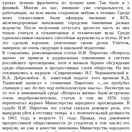
уроках лучшие фрагменты из лучших книг. Так было и с
физикой. Многие из нас, имевшие уже специальности и
работающие, на всю жизнь сохранили любовь к чтению. Среди
моих соклассников были офицеры милиции и КГБ,
железнодорожные начальники, городские чиновники разных
ведомств. После получения аттестата зрелости часть из них
пошла учиться в гуманитарные и технические вузы. Среди
одноклассников оказались способные журналисты и поэты. И всё
это сделали хорошие, увлеченные своим делом Учителя,
наверное, не очень сведущие в школьной педагогике.
К сожалению, революционная статья Н.И. Пирогова «Вопросы
жизни» не привела к радикальным изменениям в системе
российского просвещения, хотя и вызвала бурное обсуждение
среди образованных и прогрессивных слоев общества. На нее
откликнулись в журнале «Современник» Н.Г. Чернышевский и
Н.А. Добролюбов. А известный педагог того времени К.Д.
Ушинский написал о сочинении Пирогова: «
…он пробудил
спавшую у нас до тех пор педагогическую мысль».
Несмотря на
то что в чиновничьей среде «Вопросы жизни» были встречены
очень недоброжелательно, статью в том же 1856 году
перепечатал журнал Министерства народного просвещения. В
судьбе Н.И. Пирогова эта статья сыграла роковую роль, его
вынудили уйти в отставку теперь и с попечительской должности
в 1861 году, в возрасте 51 года. Правда, под давлением
прогрессивной общественности (и студентов в том числе) его
вернули, но уже в качестве чиновника Министерства народного