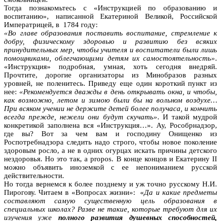
Тогда познакомьтесь с «Инструкцией по образованию и
воспитанию», написанной Екатериной Великой, Российской
Императрицей, в 1784 году:
«Во главе образования поставить воспитание, стремление к
добру, физическому здоровью и развитию без всяких
принудительных мер, чтобы учителя и воспитатели были лишь
помощниками, облегчающими детям их самостоятельность»
.
«Инструкция» подробная, умная, хоть сегодня внедряй.
Прочтите, дорогие организаторы из Минобразов разных
уровней, не поленитесь. Приведу еще один короткий пункт из
нее:
«Рекомендуется дважды в день открывать окна, и чтобы,
как возможно, летом и зимою были бы на вольном воздухе…
При всяком учении не держите детей более получаса, и кончить
всегда прежде, нежели они будут скучать»
. И такой мудрой
конкретикой заполнена вся «Инструкция…». Ау, Рособрнадзор,
где вы? Вот за чем вам и господину Онищенко из
Роспотребнадзора следить надо строго, чтобы новое поколение
здоровым росло, а не в одних огурцах искать причины детского
нездоровья. Но это так, a propos. В конце концов и Екатерину II
можно объявить иноземкой с ее непониманием русской
действительности.
Но тогда вернемся к более позднему и уж точно русскому Н.И.
Пирогову. Читаем в «Вопросах жизни»: «
Да и какие предметы
составляют самую существенную цель образования в
специальных школах? Разве не такие, которые требуют для их
изучения уже
полного развития душевных способностей,