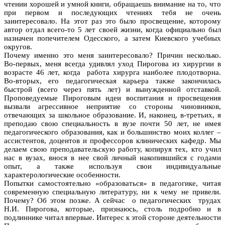
чтении хорошей и умной книги, обращаешь внимание на то, что
при первом и последующих чтениях тебя не очень
заинтересовало. На этот раз это было просвещение, которому
автор отдал всего-то 5 лет своей жизни, когда официально был
назначен попечителем Одесского, а затем Киевского учебных
округов.
Почему именно это меня заинтересовало? Причин несколько.
Во-первых, меня всегда удивлял уход Пирогова из хирургии в
возрасте 46 лет, когда работа хирурга наиболее плодотворна.
Во-вторых, его педагогическая карьера также закончилась
быстрой (всего через пять лет) и вынужденной отставкой.
Проповедуемые Пироговым идеи воспитания и просвещения
вызвали агрессивное неприятие со стороны чиновников,
отвечающих за школьное образование. И, наконец, в-третьих, я
преподаю свою специальность в вузе почти 50 лет, не имея
педагогического образования, как и большинство моих коллег –
ассистентов, доцентов и профессоров клинических кафедр. Мы
делаем свою преподавательскую работу, копируя тех, кто учил
нас в вузах, внося в нее свой личный накопившийся с годами
опыт, а также используя свои индивидуальные
характерологические особенности.
Попытки самостоятельно «образоваться» в педагогике, читая
современную специальную литературу, ни к чему не привели.
Почему? Об этом позже. А сейчас о педагогических трудах
Н.И. Пирогова, которые, признаюсь, столь подробно и в
подлиннике читал впервые. Интерес к этой стороне деятельности