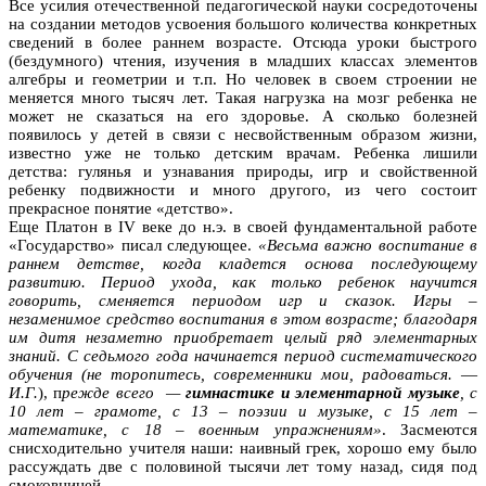
Все усилия отечественной педагогической науки сосредоточены
на создании методов усвоения большого количества конкретных
сведений в более раннем возрасте. Отсюда уроки быстрого
(бездумного) чтения, изучения в младших классах элементов
алгебры и геометрии и т.п. Но человек в своем строении не
меняется много тысяч лет. Такая нагрузка на мозг ребенка не
может не сказаться на его здоровье. А сколько болезней
появилось у детей в связи с несвойственным образом жизни,
известно уже не только детским врачам. Ребенка лишили
детства: гулянья и узнавания природы, игр и свойственной
ребенку подвижности и много другого, из чего состоит
прекрасное понятие «детство».
Еще Платон в IV веке до н.э. в своей фундаментальной работе
«Государство» писал следующее.
«Весьма важно воспитание в
раннем детстве, когда кладется основа последующему
развитию. Период ухода, как только ребенок научится
говорить, сменяется периодом игр и сказок. Игры –
незаменимое средство воспитания в этом возрасте; благодаря
им дитя незаметно приобретает целый ряд элементарных
знаний. С седьмого года начинается период систематического
обучения (не торопитесь, современники мои, радоваться.
—
И.Г.
), п
режде всего —
гимнастике и элементарной музыке
, с
10 лет – грамоте, с 13 – поэзии и музыке, с 15 лет –
математике, с 18 – военным упражнениям»
. Засмеются
снисходительно учителя наши: наивный грек, хорошо ему было
рассуждать две с половиной тысячи лет тому назад, сидя под
смоковницей.