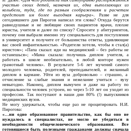
участью своих детей, назначая их, едва выползающих из
колыбели, туда, где по разным соображениям и расчетам
предстоит им более выгодная карьера».
Разве не для
сегодняшнего дня Пирогов написал эти слова? Откуда берутся
равнодушные и не любящие своих пациентов врачи, плохие
юристы, учителя и далее по списку? Спросите у абитуриентов,
почему они выбрали именно эту специальность для поступления
в университет и получите от большинства ответы, удивляющие
вас своей инфантильностью. «Родители хотели, чтобы я стал(а)
юристом»; «Папа сказал: иди на медицинский – без работы не
останешься»; «Мама сказала: получишь диплом учителя, а
работать в школе необязательно, в любой конторе нужен
грамотный человек». В результате 5-6 лет мучений самого
молодого человека, родителей, преподавателей, и желанный
диплом в кармане. Уйти из вуза добровольно – страшно, а
отчисление за слабые знания и нежелание учиться – вузу
невыгодно. Наконец, диплом вымучен и даже на работу по
специальности человек устроен, но через 5-10 лет он уходит из
профессии. Так поступают в наши дни 80% (!) выпускников
медицинских вузов.
Не могу удержаться, чтобы еще раз не процитировать Н.И.
Пирогова:
«…ни одно образованное правительство, как бы оно не
нуждалось в специалистах, не могло не убедиться в
необходимости общечеловеческого образования. Все
готовящиеся быть полезными гражданами должны сначала