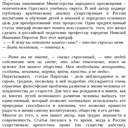
Пирогова чиновником Министерства народного просвещения –
попечителем Одесского учебного округа. В ней автор подверг
глубокому критическому анализу существующее в России
воспитание и обучение детей и юношей и определил основную
цель для преобразований этих процессов. Один предпосланный
статье эпиграф позволяет понять всю сущность того, что желал
сделать в российской педагогике профессор хирургии Николай
Иванович Пирогов. Вот этот эпиграф.
« — К чему вы готовите вашего сына? – кто-то спросил меня.
— Быть человеком, — отвечал я.
— Разве вы не знаете, — сказал спросивший, — что людей
собственно нет на свете; это одно отвлечение, вовсе не
нужное для нашего общества. Нам необходимы негоцианты,
солдаты, механики, моряки, врачи, юристы, а не люди».
Пересказывать статью Пирогова – дело неблагодарное и, не
скрою, трудное, поскольку в ней подробно обсуждаются очень
серьезные философские проблемы развития и жизни человека от
младенчества до старости. Для чего мы рождаемся и живем, как
из многих путей возможного развития человека выбрать тот
единственный, который позволит оптимально использовать его
природные способности и влечения, что позволит принести
радость в жизни самому воспитуемому, обществу и его детям.
Многое из того, о чем пишет автор, нам трудно перенести в
современность. Статья писалась в то время, когда в России
существовало крепостное право (по существу рабство),