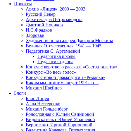
Проекты
Архив «Лицея». 2000 — 2003
Русский Север
Архитектура Петрозаводска
Дмитрий Новиков
И.С.Фрадков
Здоровье
Художественная галерея Дмитрия Москина
Великая Отечественная. 1941 — 1945
Педагогика С. Артемьевой
Педагогика школы
Педагогика двора
Конкурс короткого рассказа «Сестра таланта»
Конкурс «Во весь голос»
Конкурс новой драматургии «Ремарка»
Каким мы помним август 1991-го…
Михаил Швейцер
Блоги
Блог Лицея
Алла Нестеренко
Михаил Гольденберг
Родословная с Юлией Свинцовой
Видоискатель с Юлией Утышевой
Вернисаж с Ириной Ларионовой
Валентина Калачёва. Впечатления