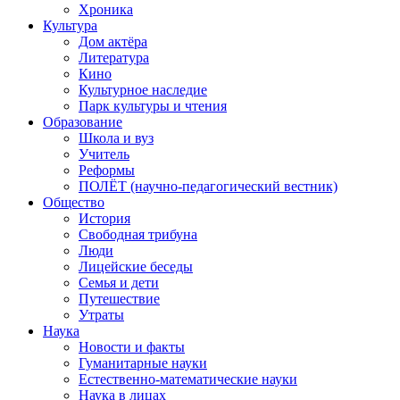
Хроника
Культура
Дом актёра
Литература
Кино
Культурное наследие
Парк культуры и чтения
Образование
Школа и вуз
Учитель
Реформы
ПОЛЁТ (научно-педагогический вестник)
Общество
История
Свободная трибуна
Люди
Лицейские беседы
Семья и дети
Путешествие
Утраты
Наука
Новости и факты
Гуманитарные науки
Естественно-математические науки
Наука в лицах