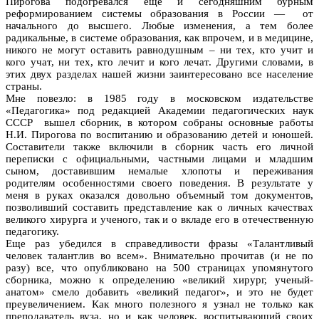
Пирогова подогревался еще и сегодняшним бурным
реформированием системы образования в России — от
начального до высшего. Любые изменения, а тем более
радикальные, в системе образования, как впрочем, и в медицине,
никого не могут оставить равнодушным – ни тех, кто учит и
кого учат, ни тех, кто лечит и кого лечат. Другими словами, в
этих двух разделах нашей жизни заинтересовано все население
страны.
Мне повезло: в 1985 году в московском издательстве
«Педагогика» под редакцией Академии педагогических наук
СССР вышел сборник, в котором собраны основные работы
Н.И. Пирогова по воспитанию и образованию детей и юношей.
Составители также включили в сборник часть его личной
переписки с официальными, частными лицами и младшим
сыном, доставившим немалые хлопоты и переживания
родителям особенностями своего поведения. В результате у
меня в руках оказался довольно объемный том документов,
позволивший составить представление как о личных качествах
великого хирурга и ученого, так и о вкладе его в отечественную
педагогику.
Еще раз убедился в справедливости фразы «Талантливый
человек талантлив во всем». Внимательно прочитав (и не по
разу) все, что опубликовано на 500 страницах упомянутого
сборника, можно к определению «великий хирург, ученый-
анатом» смело добавить «великий педагог», и это не будет
преувеличением. Как много полезного я узнал не только как
преподаватель вуза, но и как человек, воспитывающий своих