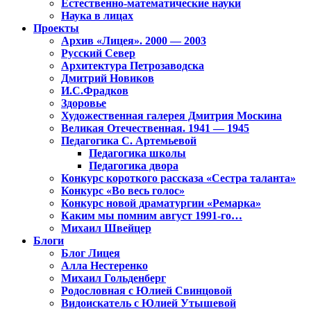
Естественно-математические науки
Наука в лицах
Проекты
Архив «Лицея». 2000 — 2003
Русский Север
Архитектура Петрозаводска
Дмитрий Новиков
И.С.Фрадков
Здоровье
Художественная галерея Дмитрия Москина
Великая Отечественная. 1941 — 1945
Педагогика С. Артемьевой
Педагогика школы
Педагогика двора
Конкурс короткого рассказа «Сестра таланта»
Конкурс «Во весь голос»
Конкурс новой драматургии «Ремарка»
Каким мы помним август 1991-го…
Михаил Швейцер
Блоги
Блог Лицея
Алла Нестеренко
Михаил Гольденберг
Родословная с Юлией Свинцовой
Видоискатель с Юлией Утышевой