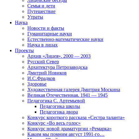
Лицейские беседы
Семья и дети
Путешествие
Утраты
Наука
Новости и факты
Гуманитарные науки
Естественно-математические науки
Наука в лицах
Проекты
Архив «Лицея». 2000 — 2003
Русский Север
Архитектура Петрозаводска
Дмитрий Новиков
И.С.Фрадков
Здоровье
Художественная галерея Дмитрия Москина
Великая Отечественная. 1941 — 1945
Педагогика С. Артемьевой
Педагогика школы
Педагогика двора
Конкурс короткого рассказа «Сестра таланта»
Конкурс «Во весь голос»
Конкурс новой драматургии «Ремарка»
Каким мы помним август 1991-го…