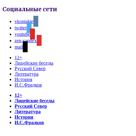
Социальные сети
vkontakte
twitter
youtube
zen-yandex
mail
12+
Лицейские беседы
Русский Север
Литература
История
И.С.Фрадков
12+
Лицейские беседы
Русский Север
Литература
История
И.С.Фрадков