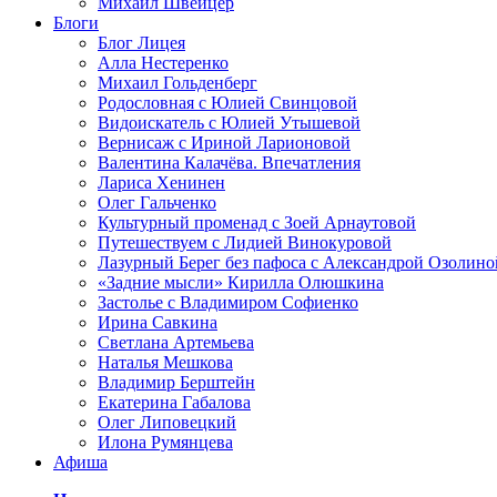
Михаил Швейцер
Блоги
Блог Лицея
Алла Нестеренко
Михаил Гольденберг
Родословная с Юлией Свинцовой
Видоискатель с Юлией Утышевой
Вернисаж с Ириной Ларионовой
Валентина Калачёва. Впечатления
Лариса Хенинен
Олег Гальченко
Культурный променад с Зоей Арнаутовой
Путешествуем с Лидией Винокуровой
Лазурный Берег без пафоса с Александрой Озолино
«Задние мысли» Кирилла Олюшкина
Застолье с Владимиром Софиенко
Ирина Савкина
Светлана Артемьева
Наталья Мешкова
Владимир Берштейн
Екатерина Габалова
Олег Липовецкий
Илона Румянцева
Афиша