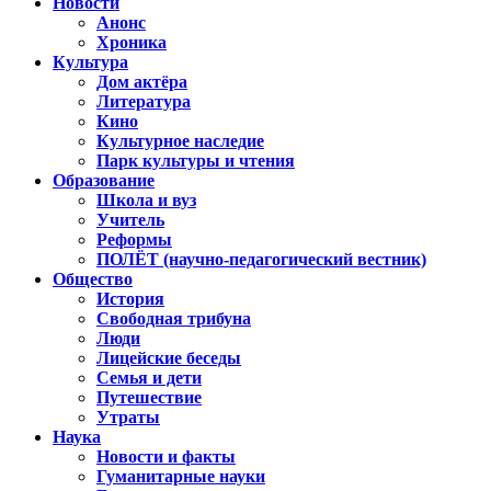
Новости
Анонс
Хроника
Культура
Дом актёра
Литература
Кино
Культурное наследие
Парк культуры и чтения
Образование
Школа и вуз
Учитель
Реформы
ПОЛЁТ (научно-педагогический вестник)
Общество
История
Свободная трибуна
Люди
Лицейские беседы
Семья и дети
Путешествие
Утраты
Наука
Новости и факты
Гуманитарные науки