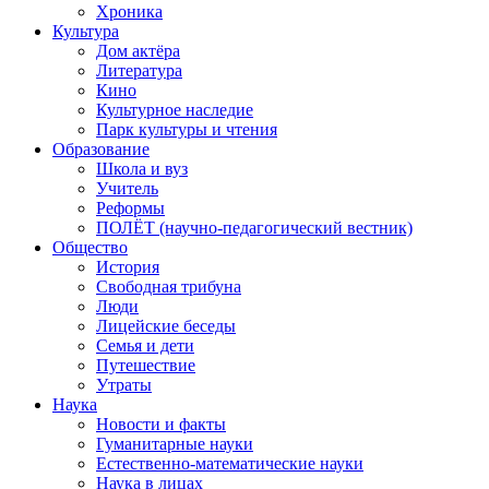
Хроника
Культура
Дом актёра
Литература
Кино
Культурное наследие
Парк культуры и чтения
Образование
Школа и вуз
Учитель
Реформы
ПОЛЁТ (научно-педагогический вестник)
Общество
История
Свободная трибуна
Люди
Лицейские беседы
Семья и дети
Путешествие
Утраты
Наука
Новости и факты
Гуманитарные науки
Естественно-математические науки
Наука в лицах