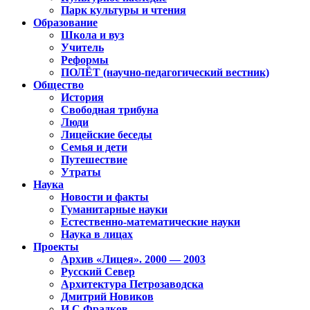
Парк культуры и чтения
Образование
Школа и вуз
Учитель
Реформы
ПОЛЁТ (научно-педагогический вестник)
Общество
История
Свободная трибуна
Люди
Лицейские беседы
Семья и дети
Путешествие
Утраты
Наука
Новости и факты
Гуманитарные науки
Естественно-математические науки
Наука в лицах
Проекты
Архив «Лицея». 2000 — 2003
Русский Север
Архитектура Петрозаводска
Дмитрий Новиков
И.С.Фрадков