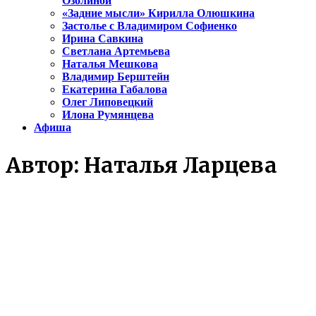
Озолиной
«Задние мысли» Кирилла Олюшкина
Застолье с Владимиром Софиенко
Ирина Савкина
Светлана Артемьева
Наталья Мешкова
Владимир Берштейн
Екатерина Габалова
Олег Липовецкий
Илона Румянцева
Афиша
Автор:
Наталья Ларцева