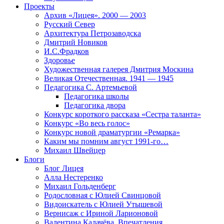
Проекты
Архив «Лицея». 2000 — 2003
Русский Север
Архитектура Петрозаводска
Дмитрий Новиков
И.С.Фрадков
Здоровье
Художественная галерея Дмитрия Москина
Великая Отечественная. 1941 — 1945
Педагогика С. Артемьевой
Педагогика школы
Педагогика двора
Конкурс короткого рассказа «Сестра таланта»
Конкурс «Во весь голос»
Конкурс новой драматургии «Ремарка»
Каким мы помним август 1991-го…
Михаил Швейцер
Блоги
Блог Лицея
Алла Нестеренко
Михаил Гольденберг
Родословная с Юлией Свинцовой
Видоискатель с Юлией Утышевой
Вернисаж с Ириной Ларионовой
Валентина Калачёва. Впечатления