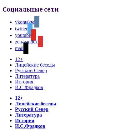
Социальные сети
vkontakte
twitter
youtube
zen-yandex
mail
12+
Лицейские беседы
Русский Север
Литература
История
И.С.Фрадков
12+
Лицейские беседы
Русский Север
Литература
История
И.С.Фрадков