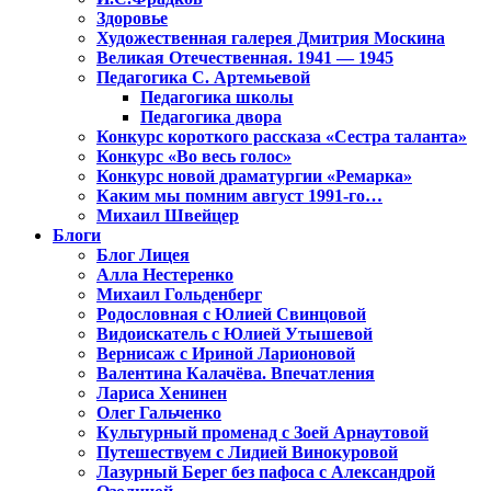
Здоровье
Художественная галерея Дмитрия Москина
Великая Отечественная. 1941 — 1945
Педагогика С. Артемьевой
Педагогика школы
Педагогика двора
Конкурс короткого рассказа «Сестра таланта»
Конкурс «Во весь голос»
Конкурс новой драматургии «Ремарка»
Каким мы помним август 1991-го…
Михаил Швейцер
Блоги
Блог Лицея
Алла Нестеренко
Михаил Гольденберг
Родословная с Юлией Свинцовой
Видоискатель с Юлией Утышевой
Вернисаж с Ириной Ларионовой
Валентина Калачёва. Впечатления
Лариса Хенинен
Олег Гальченко
Культурный променад с Зоей Арнаутовой
Путешествуем с Лидией Винокуровой
Лазурный Берег без пафоса с Александрой