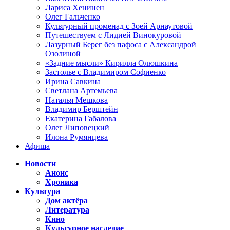
Лариса Хенинен
Олег Гальченко
Культурный променад с Зоей Арнаутовой
Путешествуем с Лидией Винокуровой
Лазурный Берег без пафоса с Александрой
Озолиной
«Задние мысли» Кирилла Олюшкина
Застолье с Владимиром Софиенко
Ирина Савкина
Светлана Артемьева
Наталья Мешкова
Владимир Берштейн
Екатерина Габалова
Олег Липовецкий
Илона Румянцева
Афиша
Новости
Анонс
Хроника
Культура
Дом актёра
Литература
Кино
Культурное наследие