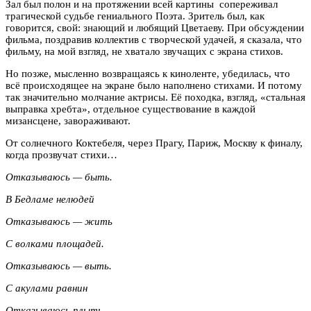
Зал был полон и на протяжении всей картины сопереживал
трагической судьбе гениального Поэта. Зритель был, как
говорится, свой: знающий и любящий Цветаеву. При обсуждении
фильма, поздравив коллектив с творческой удачей, я сказала, что
фильму, на мой взгляд, не хватало звучащих с экрана стихов.
Но позже, мысленно возвращаясь к киноленте, убедилась, что
всё происходящее на экране было наполнено стихами. И потому
так значительно молчание актрисы. Её походка, взгляд, «стальная
выправка хребта», отдельное существование в каждой
мизансцене, завораживают.
От солнечного Коктебеля, через Прагу, Париж, Москву к финалу,
когда прозвучат стихи…
Отказываюсь — быть.
В Бедламе нелюдей
Отказываюсь — жить
С волками площадей.
Отказываюсь — выть.
С акулами равнин
Отказываюсь плыть