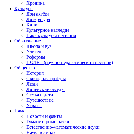
Хроника
Культура
Дом актёра
Литература
Кино
Культурное наследие
Парк культуры и чтения
Образование
Школа и вуз
Учитель
Реформы
ПОЛЁТ (научно-педагогический вестник)
Общество
История
Свободная трибуна
Люди
Лицейские беседы
Семья и дети
Путешествие
Утраты
Наука
Новости и факты
Гуманитарные науки
Естественно-математические науки
Наука в лицах