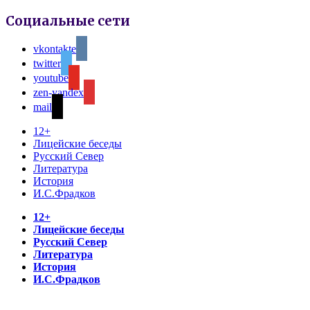
Социальные сети
vkontakte
twitter
youtube
zen-yandex
mail
12+
Лицейские беседы
Русский Север
Литература
История
И.С.Фрадков
12+
Лицейские беседы
Русский Север
Литература
История
И.С.Фрадков