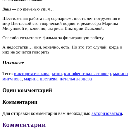
Вниз — по теченью спин…
Шестилетняя работа над сценарием, шесть лет погружения в
мир Цветаевой это творческий подвиг и режиссёра Марины
Мигуновой и, конечно, актрисы Виктории Исаковой.
Спасибо создателям фильма за филигранную работу.
А недостатки… они, конечно, есть. Но это тот случай, когда о
них не хочется говорить.
Похожее
Теги:
виктория исакова
,
кино
,
кинофестиваль сталкер
,
марина
мигунова
,
марина цветаева
,
наталья ларцева
Один комментарий
Комментарии
Для отправки комментария вам необходимо
авторизоваться
.
Комментарии