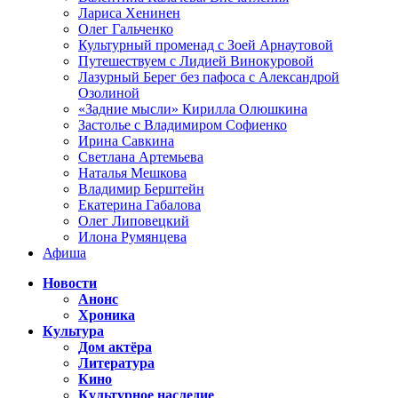
Лариса Хенинен
Олег Гальченко
Культурный променад с Зоей Арнаутовой
Путешествуем с Лидией Винокуровой
Лазурный Берег без пафоса с Александрой
Озолиной
«Задние мысли» Кирилла Олюшкина
Застолье с Владимиром Софиенко
Ирина Савкина
Светлана Артемьева
Наталья Мешкова
Владимир Берштейн
Екатерина Габалова
Олег Липовецкий
Илона Румянцева
Афиша
Новости
Анонс
Хроника
Культура
Дом актёра
Литература
Кино
Культурное наследие