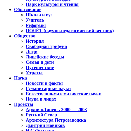
Парк культуры и чтения
Образование
Школа и вуз
Учитель
Реформы
ПОЛЁТ (научно-педагогический вестник)
Общество
История
Свободная трибуна
Люди
Лицейские беседы
Семья и дети
Путешествие
Утраты
Наука
Новости и факты
Гуманитарные науки
Естественно-математические науки
Наука в лицах
Проекты
Архив «Лицея». 2000 — 2003
Русский Север
Архитектура Петрозаводска
Дмитрий Новиков
И.С.Фрадков