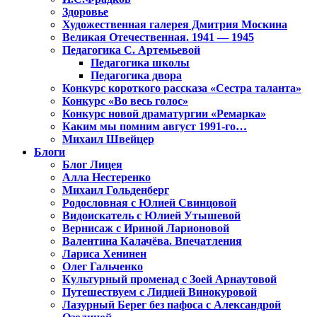
Здоровье
Художественная галерея Дмитрия Москина
Великая Отечественная. 1941 — 1945
Педагогика С. Артемьевой
Педагогика школы
Педагогика двора
Конкурс короткого рассказа «Сестра таланта»
Конкурс «Во весь голос»
Конкурс новой драматургии «Ремарка»
Каким мы помним август 1991-го…
Михаил Швейцер
Блоги
Блог Лицея
Алла Нестеренко
Михаил Гольденберг
Родословная с Юлией Свинцовой
Видоискатель с Юлией Утышевой
Вернисаж с Ириной Ларионовой
Валентина Калачёва. Впечатления
Лариса Хенинен
Олег Гальченко
Культурный променад с Зоей Арнаутовой
Путешествуем с Лидией Винокуровой
Лазурный Берег без пафоса с Александрой