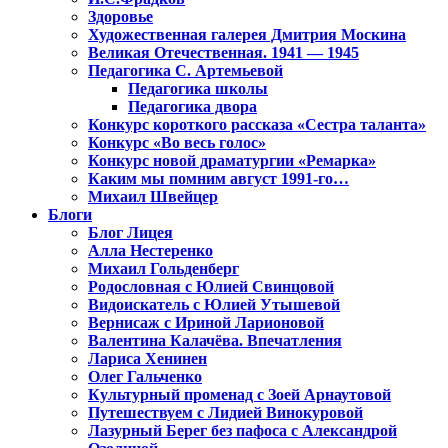
Здоровье
Художественная галерея Дмитрия Москина
Великая Отечественная. 1941 — 1945
Педагогика С. Артемьевой
Педагогика школы
Педагогика двора
Конкурс короткого рассказа «Сестра таланта»
Конкурс «Во весь голос»
Конкурс новой драматургии «Ремарка»
Каким мы помним август 1991-го…
Михаил Швейцер
Блоги
Блог Лицея
Алла Нестеренко
Михаил Гольденберг
Родословная с Юлией Свинцовой
Видоискатель с Юлией Утышевой
Вернисаж с Ириной Ларионовой
Валентина Калачёва. Впечатления
Лариса Хенинен
Олег Гальченко
Культурный променад с Зоей Арнаутовой
Путешествуем с Лидией Винокуровой
Лазурный Берег без пафоса с Александрой