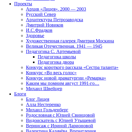
Проекты
Архив «Лицея». 2000 — 2003
Русский Север
Архитектура Петрозаводска
Дмитрий Новиков
И.С.Фрадков
Здоровье
Художественная галерея Дмитрия Москина
Великая Отечественная. 1941 — 1945
Педагогика С. Артемьевой
Педагогика школы
Педагогика двора
Конкурс короткого рассказа «Сестра таланта»
Конкурс «Во весь голос»
Конкурс новой драматургии «Ремарка»
Каким мы помним август 1991-го…
Михаил Швейцер
Блоги
Блог Лицея
Алла Нестеренко
Михаил Гольденберг
Родословная с Юлией Свинцовой
Видоискатель с Юлией Утышевой
Вернисаж с Ириной Ларионовой
Валентина Калачёва. Впечатления