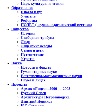
Парк культуры и чтения
Образование
Школа и вуз
Учитель
Реформы
ПОЛЁТ (научно-педагогический вестник)
Общество
История
Свободная трибуна
Люди
Лицейские беседы
Семья и дети
Путешествие
Утраты
Наука
Новости и факты
Гуманитарные науки
Естественно-математические науки
Наука в лицах
Проекты
Архив «Лицея». 2000 — 2003
Русский Север
Архитектура Петрозаводска
Дмитрий Новиков
И.С.Фрадков