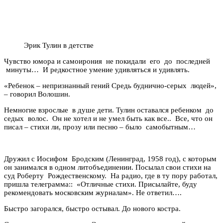
Эрик Тулин в детстве
Чувство юмора и самоирония не покидали его до последней
минуты… И редкостное умение удивляться и удивлять.
«Ребенок
–
непризнанный гений Средь буднично-серых людей»,
–
говорил Волошин.
Немногие взрослые в душе дети. Тулин оставался ребенком до
седых волос. Он не хотел и не умел быть как все.. Все, что он
писал
–
стихи ли, прозу или песню
–
было самобытным…
Дружил с Иосифом Бродским (Ленинград, 1958 год), с которым
он занимался в одном литобъединении. Посылал свои стихи на
суд Роберту Рождественскому. На радио, где в ту пору работал,
пришла телеграмма:: «Отличные стихи. Присылайте, буду
рекомендовать московским журналам». Не ответил….
Быстро загорался, быстро остывал. До нового костра.