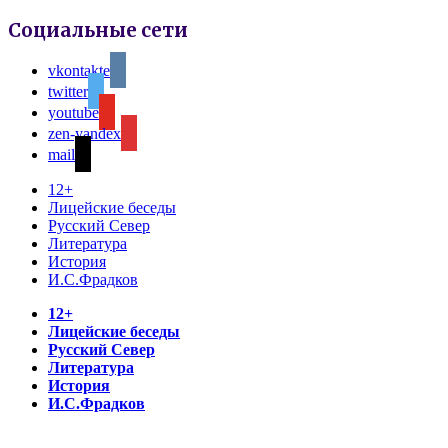
Социальные сети
vkontakte
twitter
youtube
zen-yandex
mail
12+
Лицейские беседы
Русский Север
Литература
История
И.С.Фрадков
12+
Лицейские беседы
Русский Север
Литература
История
И.С.Фрадков