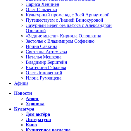
Лариса Хенинен
Олег Гальченко
Культурный променад с Зоей Арнаутовой
Путешествуем с Лидией Винокуровой
Лазурный Берег без пафоса с Александрой
Озолиной
«Задние мысли» Кирилла Олюшкина
Застолье с Владимиром Софиенко
Ирина Савкина
Светлана Артемьева
Наталья Мешкова
Владимир Берштейн
Екатерина Габалова
Олег Липовецкий
Илона Румянцева
Афиша
Новости
Анонс
Хроника
Культура
Дом актёра
Литература
Кино
Культурное наследие