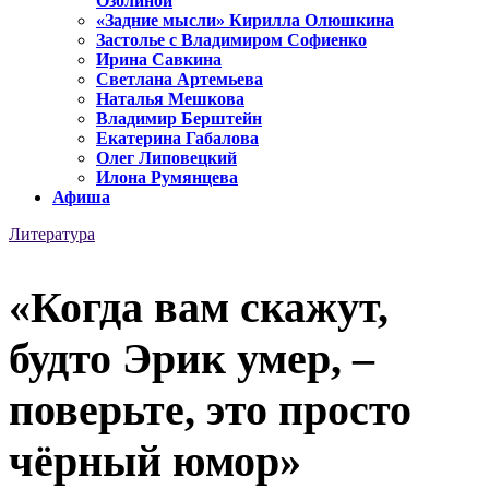
Озолиной
«Задние мысли» Кирилла Олюшкина
Застолье с Владимиром Софиенко
Ирина Савкина
Светлана Артемьева
Наталья Мешкова
Владимир Берштейн
Екатерина Габалова
Олег Липовецкий
Илона Румянцева
Афиша
Литература
«Когда вам скажут,
будто Эрик умер, –
поверьте, это просто
чёрный юмор»