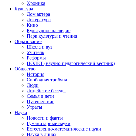
Хроника
Культура
Дом актёра
Литература
Кино
Культурное наследие
Парк культуры и чтения
Образование
Школа и вуз
Учитель
Реформы
ПОЛЁТ (научно-педагогический вестник)
Общество
История
Свободная трибуна
Люди
Лицейские беседы
Семья и дети
Путешествие
Утраты
Наука
Новости и факты
Гуманитарные науки
Естественно-математические науки
Наука в лицах