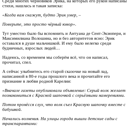
Среди многих черновиков Эрика, на которых его рукой написаны
стихи, нашлась и такая записка:
«Когда вам скажут, будто Эрик умер, –
Поверьте, это просто чёрный юмор».
Тут уместно было бы вспомнить и Антуана де Сент-Экзюпери, и
Максимилиана Волошина, но и без авторитетов ясно: Эрик
оставался в душе мальчишкой. И ему было нелегко среди
будничных, взрослых людей…
Надеюсь, со временем мы соберём всё, что он написал,
прочитал, спел.
А сейчас улыбнитесь его старой сказочке на новый лад,
написанной в 80-е годы прошлого века и прочитайте его
признание в любви родной Карелии:
«Вначале газеты опубликовали объявление: Серый волк желает
познакомиться с Красной шапочкой с серьёзными намерениями.
Потом пронёсся слух, что волк съел Красную шапочку вместе с
бабушкой.
Начались волнения. На улицы города вышли детские сады с
транспарантами: