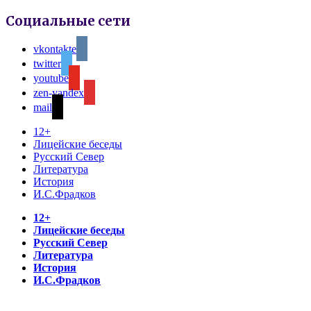
Социальные сети
vkontakte
twitter
youtube
zen-yandex
mail
12+
Лицейские беседы
Русский Север
Литература
История
И.С.Фрадков
12+
Лицейские беседы
Русский Север
Литература
История
И.С.Фрадков