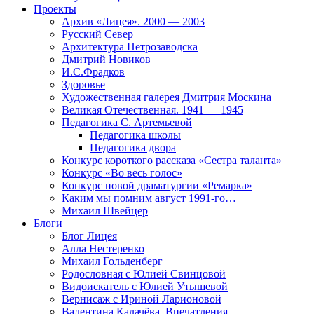
Проекты
Архив «Лицея». 2000 — 2003
Русский Север
Архитектура Петрозаводска
Дмитрий Новиков
И.С.Фрадков
Здоровье
Художественная галерея Дмитрия Москина
Великая Отечественная. 1941 — 1945
Педагогика С. Артемьевой
Педагогика школы
Педагогика двора
Конкурс короткого рассказа «Сестра таланта»
Конкурс «Во весь голос»
Конкурс новой драматургии «Ремарка»
Каким мы помним август 1991-го…
Михаил Швейцер
Блоги
Блог Лицея
Алла Нестеренко
Михаил Гольденберг
Родословная с Юлией Свинцовой
Видоискатель с Юлией Утышевой
Вернисаж с Ириной Ларионовой
Валентина Калачёва. Впечатления