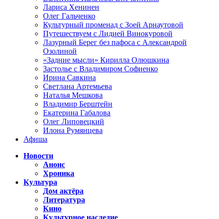
Лариса Хенинен
Олег Гальченко
Культурный променад с Зоей Арнаутовой
Путешествуем с Лидией Винокуровой
Лазурный Берег без пафоса с Александрой
Озолиной
«Задние мысли» Кирилла Олюшкина
Застолье с Владимиром Софиенко
Ирина Савкина
Светлана Артемьева
Наталья Мешкова
Владимир Берштейн
Екатерина Габалова
Олег Липовецкий
Илона Румянцева
Афиша
Новости
Анонс
Хроника
Культура
Дом актёра
Литература
Кино
Культурное наследие