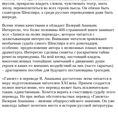
вкусом, прекрасно владеть словом, чувствовать театр, знать
эпоху, перевоплотиться во всех героев пьесы. Он обязан быть
соавтором Шекспира, а среди русских переводчиков даже быть
впереди.
Всеми этими качествами и обладает Валерий Ананьин.
Интересно, что более половины 400-страничной книги занимает
эссе «Записи на полях перевода», которое читается с
захватывающим интересом. Внимание читателя привлекают
необычная судьба самого Шекспира и его домочадцев,
особенно предположение автора о возможных планах великого
драматурга. Интересно сделаны сюжеты с раскрытием тайны
ремесла переводчика. На мой взгляд, настоящий кладезь
многочисленных тончайших замечаний о движениях души
героев и каких-то внешних воздействий на них (часто скрытых)
– драгоценное пособие для будущего постановщика трагедии.
«Гамлет» в переводе В. Ананьина достаточно легко читается в
меру подготовленным читателем XXI века. Причем создается
полное впечатление, что перевод может быть исключительно
таким, единственным. Хочется верить в счастливую судьбу этого
перевода. Но при любых обстоятельствах перевод «Гамлета»
Валерия Ананьина – явление общероссийского значения. Он уже
навсегда займет почетное место в истории русской литературы.