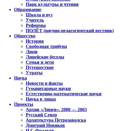
Парк культуры и чтения
Образование
Школа и вуз
Учитель
Реформы
ПОЛЁТ (научно-педагогический вестник)
Общество
История
Свободная трибуна
Люди
Лицейские беседы
Семья и дети
Путешествие
Утраты
Наука
Новости и факты
Гуманитарные науки
Естественно-математические науки
Наука в лицах
Проекты
Архив «Лицея». 2000 — 2003
Русский Север
Архитектура Петрозаводска
Дмитрий Новиков
И.С.Фрадков