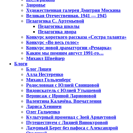
Здоровье
Художественная галерея Дмитрия Москина
Великая Отечественная. 1941 — 1945
Педагогика С. Артемьевой
Педагогика школы
Педагогика двора
Конкурс короткого рассказа «Сестра таланта»
Конкурс «Во весь голос»
Конкурс новой драматургии «Ремарка»
Каким мы помним август 1991-го…
Михаил Швейцер
Блоги
Блог Лицея
Алла Нестеренко
Михаил Гольденберг
Родословная с Юлией Свинцовой
Видоискатель с Юлией Утышевой
Вернисаж с Ириной Ларионовой
Валентина Калачёва. Впечатления
Лариса Хенинен
Олег Гальченко
Культурный променад с Зоей Арнаутовой
Путешествуем с Лидией Винокуровой
Лазурный Берег без пафоса с Александрой