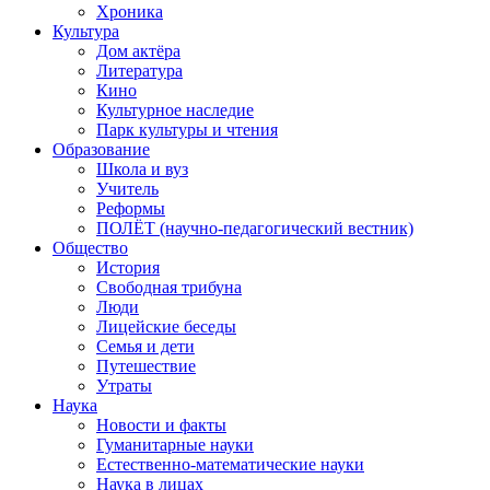
Хроника
Культура
Дом актёра
Литература
Кино
Культурное наследие
Парк культуры и чтения
Образование
Школа и вуз
Учитель
Реформы
ПОЛЁТ (научно-педагогический вестник)
Общество
История
Свободная трибуна
Люди
Лицейские беседы
Семья и дети
Путешествие
Утраты
Наука
Новости и факты
Гуманитарные науки
Естественно-математические науки
Наука в лицах