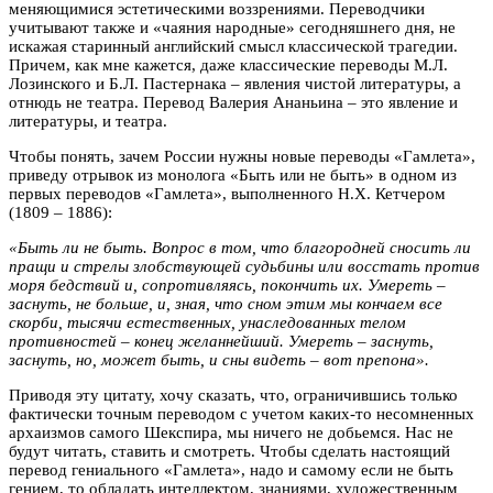
меняющимися эстетическими воззрениями. Переводчики
учитывают также и «чаяния народные» сегодняшнего дня, не
искажая старинный английский смысл классической трагедии.
Причем, как мне кажется, даже классические переводы М.Л.
Лозинского и Б.Л. Пастернака – явления чистой литературы, а
отнюдь не театра. Перевод Валерия Ананьина – это явление и
литературы, и театра.
Чтобы понять, зачем России нужны новые переводы «Гамлета»,
приведу отрывок из монолога «Быть или не быть» в одном из
первых переводов «Гамлета», выполненного Н.Х. Кетчером
(1809 – 1886):
«Быть ли не быть. Вопрос в том, что благородней сносить ли
пращи и стрелы злобствующей судьбины или восстать против
моря бедствий и, сопротивляясь, покончить их. Умереть –
заснуть, не больше, и, зная, что сном этим мы кончаем все
скорби, тысячи естественных, унаследованных телом
противностей – конец желаннейший. Умереть – заснуть,
заснуть, но, может быть, и сны видеть – вот препона».
Приводя эту цитату, хочу сказать, что, ограничившись только
фактически точным переводом с учетом каких-то несомненных
архаизмов самого Шекспира, мы ничего не добьемся. Нас не
будут читать, ставить и смотреть. Чтобы сделать настоящий
перевод гениального «Гамлета», надо и самому если не быть
гением, то обладать интеллектом, знаниями, художественным