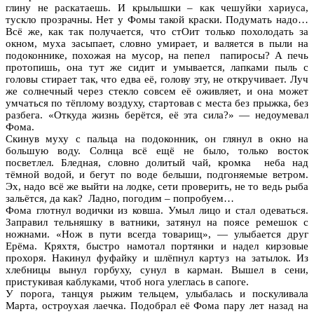
глину не раскатаешь. И крылышки – как чешуйки хариуса,
тускло прозрачны. Нет у Фомы такой краски. Подумать надо…
Всё же, как так получается, что стОит только похолодать за
окном, муха засыпает, словно умирает, и валяется в пыли на
подоконнике, похожая на мусор, на пепел папиросы? А печь
протопишь, она тут же сидит и умывается, лапками пыль с
головы стирает так, что едва её, голову эту, не откручивает. Луч
же солнечный через стекло совсем её оживляет, и она может
умчаться по тёплому воздуху, стартовав с места без прыжка, без
разбега. «Откуда жизнь берётся, её эта сила?» — недоумевал
Фома.
Скинув муху с пальца на подоконник, он глянул в окно на
большую воду. Солнца всё ещё не было, только восток
посветлел. Бледная, словно долитый чай, кромка неба над
тёмной водой, и бегут по воде белыши, подгоняемые ветром.
Эх, надо всё же выйти на лодке, сети проверить, не то ведь рыба
зальётся, да как? Ладно, погодим – попробуем…
Фома глотнул водички из ковша. Умыл лицо и стал одеваться.
Заправил тельняшку в ватники, затянул на поясе ремешок с
ножнами. «Нож в пути всегда товарищ», — улыбается друг
Ерёма. Кряхтя, быстро намотал портянки и надел кирзовые
прохоря. Накинул фуфайку и шлёпнул картуз на затылок. Из
хлебницы вынул горбуху, сунул в карман. Вышел в сени,
пристукивая каблуками, чтоб нога улеглась в сапоге.
У порога, танцуя рыжим тельцем, улыбалась и поскуливала
Марта, остроухая лаечка. Подобрал её Фома пару лет назад на