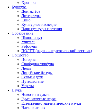
Хроника
Культура
Дом актёра
Литература
Кино
Культурное наследие
Парк культуры и чтения
Образование
Школа и вуз
Учитель
Реформы
ПОЛЁТ (научно-педагогический вестник)
Общество
История
Свободная трибуна
Люди
Лицейские беседы
Семья и дети
Путешествие
Утраты
Наука
Новости и факты
Гуманитарные науки
Естественно-математические науки
Наука в лицах