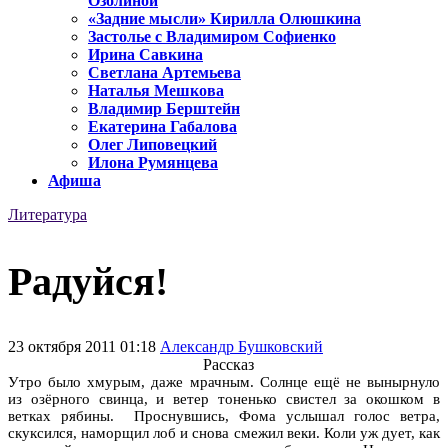
Озолиной
«Задние мысли» Кирилла Олюшкина
Застолье с Владимиром Софиенко
Ирина Савкина
Светлана Артемьева
Наталья Мешкова
Владимир Берштейн
Екатерина Габалова
Олег Липовецкий
Илона Румянцева
Афиша
Литература
Радуйся!
23 октября 2011 01:18
Александр Бушковский
Рассказ
Утро было хмурым, даже мрачным. Солнце ещё не вынырнуло
из озёрного свинца, и ветер тоненько свистел за окошком в
ветках рябины. Проснувшись, Фома услышал голос ветра,
скуксился, наморщил лоб и снова смежил веки. Коли уж дует, как