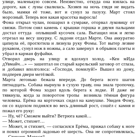
улице, маленькую совсем. Неизвестно, откуда она взялась на
дороге, как с луны свалилась. Хозяев на ночь глядя не видать
было, мамки её тоже, вот и сунул за пазуху. Март стоял
морозный. Теперь вон какая красотка выросла!
Фома открыл чулан, пошарил в сумраке, оторвал луковицу от
связки. Потом снял камень с крышки горшка и двумя пальцами
достал оттуда оплывший кусочек сала. Вытащил нож и легко
отрезал на весу шкурку. С ладони отдал Марте. Она аккуратно
цапнула её, проглотила и лизнула руку Фомы. Тот вытер лезвие
рукавом, сунул нож в ножны, а сало завернул в обрывок газеты и
убрал в карман фуфайки.
Отворил дверь на улицу и вдохнул холод. «Кен мИда
дУвмайч…» — зашептал он старый карельский заговор от сглаза,
и добавил вполголоса: «Господи, помилуй!» Вышел из дому,
подперев двери метёлкой.
Марта легонько бежала впереди. До берега всего шагов
пятнадцать. Собака нырнула в сухую траву, она знала тропочку,
по которой Фома ходил вдоль берега к лодке. И даже не
тявкнула, когда за поворотом тропы возникла тёмная фигура
человека. Ерёма на корточках сидел на камушке. Увидев Фому,
он со вздохом поднялся во весь длинный рост, сошёл с камня и
пожал его руку:
— Ну, чё? Сможем выйти? Ветрюга какой…
— Может, стихнет…
— Может, и стихнет, — согласился Ерёма, прижал собаку к ноге
и помял огромной ладонью её шерсть. Она не сопротивлялась,
— Стихнет, Маруся?