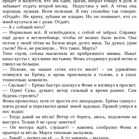
придёт и жалуется, что зек один, цыган, набрал товару в долг, и
забывает отдать второй месяц. Недостача у неё. А тётка она
хорошая, нужная. Всем полезная. Я ему спокойно так говорю:
«Отдай». Не кричу, зубами не клацаю. Но он понимает, что со
мной кусаться не с руки. Отдаёт.
— А с собакой чего?
— Нормально всё. Я освободился, с собой её забрал. Справку
ещё делал в ветлечебнице, чтобы её можно было везти. Она
потом у моей тётки на Белом море долго жила. Ты думал, урки
съели? Не-е, не рискнули… Что такое, Марта?
Тихо скуля, собака выскочила из прибрежного ивняка. Накат
качал кусты с жухлыми листьями. Фома отодвинул рукой ветки и
глянул на белыши.
— Похоже, на наших сетях кто-то висит! – он удивлённо
оглянулся на Ерёму, и кровь прихлынула к голове, а в ушах
тонюсенько зазвенело.
— Сколько? – Ерёма быстро шагнул к Фоме и взглянул в просвет.
— Один! Сука, думает, ветер сильный и время раннее. Сам
будешь стрелять?
Фома промолчал, хотя от ярости его лихорадило. Ерёма скинул с
плеча ружьё и перехватил цевьё левой ладонью. Правой упёрся в
нос лодки:
— Тогда давай на вёсла! Ветер от берега, авось, подскочим на
выстрел. Только б не сразу заметил!
— Он мотора ждёт, слушает! – наконец сообразил Фома и
прыгнул за вёсла. Марта тихонько заскулила.
— Давай! – позвал он её. — А то завоешь – выдашь.