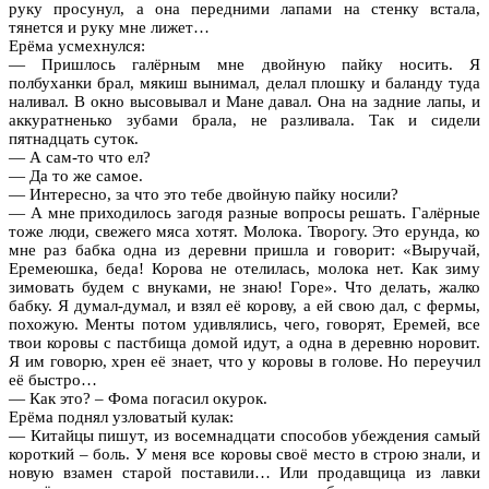
руку просунул, а она передними лапами на стенку встала,
тянется и руку мне лижет…
Ерёма усмехнулся:
— Пришлось галёрным мне двойную пайку носить. Я
полбуханки брал, мякиш вынимал, делал плошку и баланду туда
наливал. В окно высовывал и Мане давал. Она на задние лапы, и
аккуратненько зубами брала, не разливала. Так и сидели
пятнадцать суток.
— А сам-то что ел?
— Да то же самое.
— Интересно, за что это тебе двойную пайку носили?
— А мне приходилось загодя разные вопросы решать. Галёрные
тоже люди, свежего мяса хотят. Молока. Творогу. Это ерунда, ко
мне раз бабка одна из деревни пришла и говорит: «Выручай,
Еремеюшка, беда! Корова не отелилась, молока нет. Как зиму
зимовать будем с внуками, не знаю! Горе». Что делать, жалко
бабку. Я думал-думал, и взял её корову, а ей свою дал, с фермы,
похожую. Менты потом удивлялись, чего, говорят, Еремей, все
твои коровы с пастбища домой идут, а одна в деревню норовит.
Я им говорю, хрен её знает, что у коровы в голове. Но переучил
её быстро…
— Как это? – Фома погасил окурок.
Ерёма поднял узловатый кулак:
— Китайцы пишут, из восемнадцати способов убеждения самый
короткий – боль. У меня все коровы своё место в строю знали, и
новую взамен старой поставили… Или продавщица из лавки