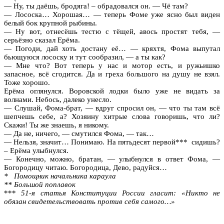
— Ну, ты даёшь, бродяга! – обрадовался он. — Чё там?
— Лососка… Хорошая… — теперь Фоме уже ясно был виден
белый бок крупной рыбины.
— Ну вот, отнесёшь тестю с тёщей, авось простят тебя, —
серьёзно сказал Ерёма.
— Погоди, дай хоть достану её… — кряхтя, Фома выпутал
бьющуюся лососку и тут сообразил, — а ты как?
— Мне что? Вот теперь у нас и мотор есть, и ружьишко
запасное, всё сгодится. Да и греха большого на душу не взял.
Тоже хорошо.
Ерёма оглянулся. Воровской лодки было уже не видать за
волнами. Небось, далеко унесло.
— Слушай, Фома-брат, — вдруг спросил он, — что ты там всё
шепчешь себе, а? Хозяину хитрые слова говоришь, что ли?
Скажи! Ты же знаешь, я никому.
— Да не, ничего, — смутился Фома, — так…
— Нельзя, значит… Понимаю. На пятьдесят первой*** сидишь?
– Ерёма улыбнулся.
— Конечно, можно, братан, — улыбнулся в ответ Фома, —
Богородицу читаю. Богородица, Дево, радуйся…
* Помощник начальника караула
** Большой поплавок
***
51-я статья Конституции России гласит: «Никто не
обязан свидетельствовать против себя самого…»