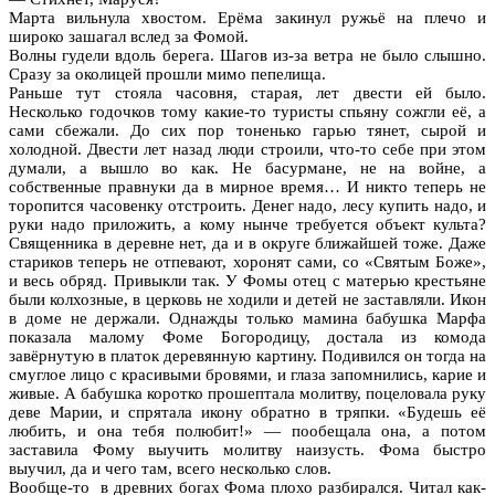
Марта вильнула хвостом. Ерёма закинул ружьё на плечо и
широко зашагал вслед за Фомой.
Волны гудели вдоль берега. Шагов из-за ветра не было слышно.
Сразу за околицей прошли мимо пепелища.
Раньше тут стояла часовня, старая, лет двести ей было.
Несколько годочков тому какие-то туристы спьяну сожгли её, а
сами сбежали. До сих пор тоненько гарью тянет, сырой и
холодной. Двести лет назад люди строили, что-то себе при этом
думали, а вышло во как. Не басурмане, не на войне, а
собственные правнуки да в мирное время… И никто теперь не
торопится часовенку отстроить. Денег надо, лесу купить надо, и
руки надо приложить, а кому нынче требуется объект культа?
Священника в деревне нет, да и в округе ближайшей тоже. Даже
стариков теперь не отпевают, хоронят сами, со «Святым Боже»,
и весь обряд. Привыкли так. У Фомы отец с матерью крестьяне
были колхозные, в церковь не ходили и детей не заставляли. Икон
в доме не держали. Однажды только мамина бабушка Марфа
показала малому Фоме Богородицу, достала из комода
завёрнутую в платок деревянную картину. Подивился он тогда на
смуглое лицо с красивыми бровями, и глаза запомнились, карие и
живые. А бабушка коротко прошептала молитву, поцеловала руку
деве Марии, и спрятала икону обратно в тряпки. «Будешь её
любить, и она тебя полюбит!» — пообещала она, а потом
заставила Фому выучить молитву наизусть. Фома быстро
выучил, да и чего там, всего несколько слов.
Вообще-то в древних богах Фома плохо разбирался. Читал как-