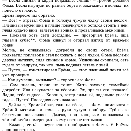
— Вёсла снимай и кидай подальше, слышь? – громче добавил
Фома. Вёсла нырнули по разные борта и закачались в волнах, их
понесло от лодок.
Ерёма перескочил обратно.
— Всё! – отрезал Фома и толкнул чужую лодку своим веслом.
Плешивый мужичина в плаще покачнулся и остался стоять в ней,
глядя куда-то вниз, взлетая на волнах и проваливаясь меж ними.
— Поехали хоть сети доглядим, — проворчал Ерёма, ища
глазами кубас**. Фома кивнул и оторвал взгляд от вражьей
лодки.
Молча, не оглядываясь, догребли до своих сетей. Ерёма
подхватил поплавок и стал похожать с носа лодки. Фома вёслами
держал натяжку, сидя спиной к корме. Уключины скрипели, сеть
гудела от напруги, так что пыль водяная летела с ячей.
— Пусто, — констатировал Ерёма, — этот плешивый почти всё
уже проверил.
— Как думаешь, выплывет? – спросил его Фома.
— Сам знаешь, такие не тонут. Жить захочет, скамейкой
догребёт. Или искупается за вёслами. Эх, зря ты его пожалел!
Ладно, тебе виднее… Хорошо, ветер сильный, подальше унесёт
гада… Пусто! Последняя сеть началась.
— Дай-ка я, Еремей-брат, сядь на вёсла, — Фома поменялся с
Ерёмой местами и взял в руки тугую подбору. Губы его
беззвучно шевелились. Далеко, под концевым поплавком в
тёмной глуби померещилось ему светлое пятнышко.
— Кажись, есть! – неуверенно пробормотал Фома. У Ерёмы
лицо посветлело.