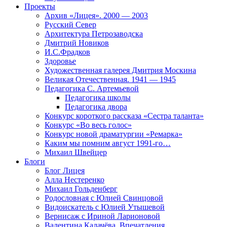
Проекты
Архив «Лицея». 2000 — 2003
Русский Север
Архитектура Петрозаводска
Дмитрий Новиков
И.С.Фрадков
Здоровье
Художественная галерея Дмитрия Москина
Великая Отечественная. 1941 — 1945
Педагогика С. Артемьевой
Педагогика школы
Педагогика двора
Конкурс короткого рассказа «Сестра таланта»
Конкурс «Во весь голос»
Конкурс новой драматургии «Ремарка»
Каким мы помним август 1991-го…
Михаил Швейцер
Блоги
Блог Лицея
Алла Нестеренко
Михаил Гольденберг
Родословная с Юлией Свинцовой
Видоискатель с Юлией Утышевой
Вернисаж с Ириной Ларионовой
Валентина Калачёва. Впечатления