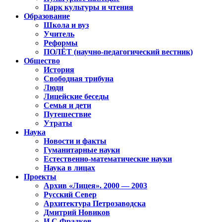
Парк культуры и чтения
Образование
Школа и вуз
Учитель
Реформы
ПОЛЁТ (научно-педагогический вестник)
Общество
История
Свободная трибуна
Люди
Лицейские беседы
Семья и дети
Путешествие
Утраты
Наука
Новости и факты
Гуманитарные науки
Естественно-математические науки
Наука в лицах
Проекты
Архив «Лицея». 2000 — 2003
Русский Север
Архитектура Петрозаводска
Дмитрий Новиков
И.С.Фрадков