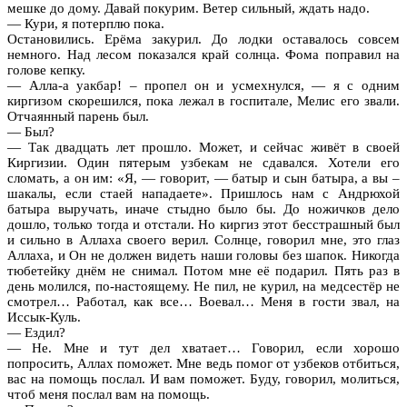
мешке до дому. Давай покурим. Ветер сильный, ждать надо.
— Кури, я потерплю пока.
Остановились. Ерёма закурил. До лодки оставалось совсем
немного. Над лесом показался край солнца. Фома поправил на
голове кепку.
— Алла-а уакбар! – пропел он и усмехнулся, — я с одним
киргизом скорешился, пока лежал в госпитале, Мелис его звали.
Отчаянный парень был.
— Был?
— Так двадцать лет прошло. Может, и сейчас живёт в своей
Киргизии. Один пятерым узбекам не сдавался. Хотели его
сломать, а он им: «Я, — говорит, — батыр и сын батыра, а вы –
шакалы, если стаей нападаете». Пришлось нам с Андрюхой
батыра выручать, иначе стыдно было бы. До ножичков дело
дошло, только тогда и отстали. Но киргиз этот бесстрашный был
и сильно в Аллаха своего верил. Солнце, говорил мне, это глаз
Аллаха, и Он не должен видеть наши головы без шапок. Никогда
тюбетейку днём не снимал. Потом мне её подарил. Пять раз в
день молился, по-настоящему. Не пил, не курил, на медсестёр не
смотрел… Работал, как все… Воевал… Меня в гости звал, на
Иссык-Куль.
— Ездил?
— Не. Мне и тут дел хватает… Говорил, если хорошо
попросить, Аллах поможет. Мне ведь помог от узбеков отбиться,
вас на помощь послал. И вам поможет. Буду, говорил, молиться,
чтоб меня послал вам на помощь.