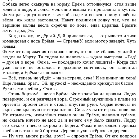
Собака легко скакнула на корму, Ерёма оттолкнулся, стоя выше
колена в воде, и лодка медленно вышла из прогалины в кустах.
Фома развернул носом к чужой лодке и во всю спину налёг на
вёсла, аж жилы застонали. Накат поднимал лодку так, что на
вершине волны вёсла скребли по воде, едва царапая. Брызги
летели дождём.
— Когда скажу, не дёргай. Дай прицелиться, — отрывисто и тихо
командовал с носа Ерёма. — СтрельнУ, если мотор заведёт. Чуть
левым!
Фоме от напряжения сводило спину, но он не сбавлял усилий и
глядел на Марту. Та сидела не шевелясь – ждала выстрела. «Гад!
– думал о воре Фома, — последнего хочет лишить!» Когда сил
уже почти не осталось и дыхание кончилось, он зашептал
молитву, а Ерёма закашлялся:
— Всё, теперь не уйдёт – на выстреле, сука! И не видит ни хера!
Ещё левым, брат.. Эй, дружок! – неожиданно крикнул он басом.
Руки сами гребли у Фомы.
— Ставь бортом! – велел Ерёма. Фома затабанил правым. Лодку
повернуло, и он разглядел вора. Огромный мужичина в плаще из
брезента бросил сети и стоял, опустив руки. Седые волосы не
скрывали красную от ветра плешь. Сивые усы от страха повисли.
Не отрываясь, изумлённо глядел он на Ерёму, шевелил губами,
но сказать ничего не мог, да и нечего ему было сказать. Лодку
его качало и несло ветром от берега. Фома в несколько нервных
гребков встал к ней бортом. Дерево глухо затёрлось о дерево.
— Ну что, много рыбы, друг? – спросил Ерёма. От его вопроса