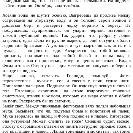
в медный манок, то и на озере волны с белышами. На лодочке
выйти страшно. Октябрь, вода тяжёлая.
Хозяин воды не шутит осенью. Выгребешь из пролива между
островками на открытую воду, а он толкнёт серой волной в
дощатый борт и развернёт лодку обратно к берегу. Не
послушаешь, заупрямишься, он ударит чёрной, матовой и
тяжкой глубинной волной. Так ударит, что рёбра у лодки
затрещат, едва вёсла из рук не вырвет, да ещё остудит, обдаст
ледяными брызгами. А уж коли и тут заартачишься, хоть и в
нужде, — пощады не жди. Раскроется под тобой кипящая
пропасть, поднимется над тобой белый от пены вал, и
схлопнутся вал с пропастью, могут и щепок не отдать. Видал
Фома и такое. Озеро у нас – дна местами не нащупать и берегов
кое-где не видать.
Надо, однако, вставать. Господи, помилуй… Фома
перекрестился кулаком, сел и свесил с печи худые ноги.
Пошевелил пальцами. Поднывают. Он вздохнул, зевнул и слез на
пол. Половицы скрипнули, на столе вздрогнули глиняные
свистульки, птички и козюли, которых он вчера слепил и обжёг
на поду. Раскрасить бы их сегодня…
Зажёг свет. Между глиняными фигурками вяло ползла небольшая
муха. Засыпает, что ли, подумал Фома и подставил ей палец.
Муха забралась на палец, и Фома поднёс её к глазам. Интересно
она устроена! Может, слепить её тоже? Смешно будет, весело.
Голову с огромными глазами сочинить нетрудно, брюшко тоже, а
вот крылышки и лапки… Лапки тоненькие и мохнатые, так тонко