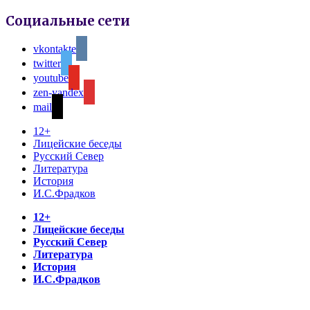
Социальные сети
vkontakte
twitter
youtube
zen-yandex
mail
12+
Лицейские беседы
Русский Север
Литература
История
И.С.Фрадков
12+
Лицейские беседы
Русский Север
Литература
История
И.С.Фрадков