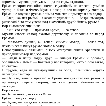
огромный мужик пригнулся, — да ты сядь, отдохни.
Ерёма говорил спокойно, почти с улыбкой, но от этой улыбки
муторно было и Фоме. Мужик покорно сел на корме у мотора.
Ерёма, не опуская ружья, поймал момент и прыгнул в его лодку.
— Гляди-ка, нет рыбы! – сказал он удивлённо, — Зазря, выходит,
рисковал? Что там у тебя под скамейкой, друг? Никак, ружьё?
Вор склонился ещё ниже.
— Кинь его сюда, — приказал Ерёма, — за ствол.
Мужик извлёк из-под скамьи двустволку и положил её перед
Ерёмой.
— Маловато душкУ, а? Теперь снимай мотор, — велел тот,
наклонился и кинул ружьё Фоме в лодку.
Непослушными пальцами рыбак открутил винты крепежей и
приподнял мотор над кормой.
— Клади в нашу лодку, друг, — кивнул Еремей и добавил,
обращаясь к Фоме: — Как там у вас говорили, «что с бою взято,
то свято»?
С трудом, едва не кувырнувшись за борт, плешивый «друг»
перегрузил мотор.
— Ну что, теперь прыгай! – Ерёма мотнул стволом ружья в
противную берегу сторону, — сам давай. Доплывёшь –
молодец…
Вор застыл.
— Пусть живёт, — сказал Фома.
Ерёма плюнул в лодку.
— Ладно, — помедлив, согласился он.