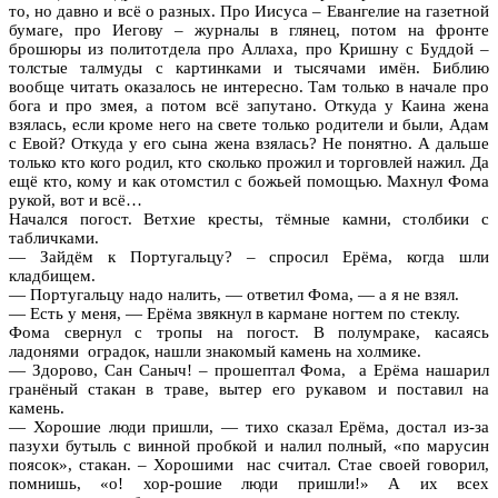
то, но давно и всё о разных. Про Иисуса – Евангелие на газетной
бумаге, про Иегову – журналы в глянец, потом на фронте
брошюры из политотдела про Аллаха, про Кришну с Буддой –
толстые талмуды с картинками и тысячами имён. Библию
вообще читать оказалось не интересно. Там только в начале про
бога и про змея, а потом всё запутано. Откуда у Каина жена
взялась, если кроме него на свете только родители и были, Адам
с Евой? Откуда у его сына жена взялась? Не понятно. А дальше
только кто кого родил, кто сколько прожил и торговлей нажил. Да
ещё кто, кому и как отомстил с божьей помощью. Махнул Фома
рукой, вот и всё…
Начался погост. Ветхие кресты, тёмные камни, столбики с
табличками.
— Зайдём к Португальцу? – спросил Ерёма, когда шли
кладбищем.
— Португальцу надо налить, — ответил Фома, — а я не взял.
— Есть у меня, — Ерёма звякнул в кармане ногтем по стеклу.
Фома свернул с тропы на погост. В полумраке, касаясь
ладонями оградок, нашли знакомый камень на холмике.
— Здорово, Сан Саныч! – прошептал Фома, а Ерёма нашарил
гранёный стакан в траве, вытер его рукавом и поставил на
камень.
— Хорошие люди пришли, — тихо сказал Ерёма, достал из-за
пазухи бутыль с винной пробкой и налил полный, «по марусин
поясок», стакан. – Хорошими нас считал. Стае своей говорил,
помнишь, «о! хор-рошие люди пришли!» А их всех