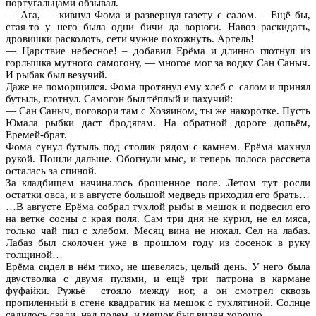
португальцами обзывал.
— Ага, — кивнул Фома и развернул газету с салом. – Ещё бы,
стая-то у него была одни бичи да ворюги. Навоз раскидать,
дровишки расколоть, сети чужие похожнуть. Артель!
— Царствие небесное! – добавил Ерёма и длинно глотнул из
горлышка мутного самогону, — многое мог за водку Сан Саныч.
И рыбак был везучий.
Даже не поморщился. Фома протянул ему хлеб с салом и принял
бутыль, глотнул. Самогон был тёплый и пахучий:
— Сан Саныч, поговори там с Хозяином, ты же накоротке. Пусть
Юмала рыбки даст бродягам. На обратной дороге допьём,
Еремей-брат.
Фома сунул бутыль под столик рядом с камнем. Ерёма махнул
рукой. Пошли дальше. Обогнули мыс, и теперь полоса рассвета
осталась за спиной.
За кладбищем начиналось брошенное поле. Летом тут росли
остатки овса, и в августе большой медведь приходил его брать…
…В августе Ерёма собрал тухлой рыбы в мешок и подвесил его
на ветке сосны с края поля. Сам три дня не курил, не ел мяса,
только чай пил с хлебом. Месяц вина не нюхал. Сел на лабаз.
Лабаз был сколочен уже в прошлом году из сосенок в руку
толщиной…
Ерёма сидел в нём тихо, не шевелясь, целый день. У него была
двустволка с двумя пулями, и ещё три патрона в кармане
фуфайки. Ружьё стояло между ног, а он смотрел сквозь
пропиленный в стене квадратик на мешок с тухлятиной. Солнце
садилось сзади, над полем, и мешок был виден хорошо.