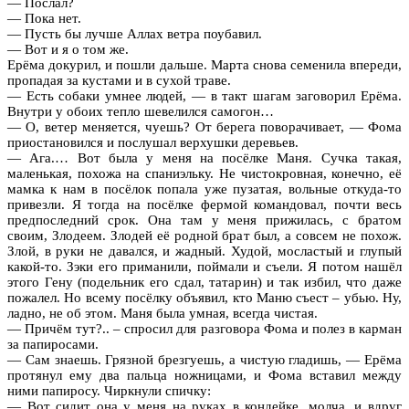
— Послал?
— Пока нет.
— Пусть бы лучше Аллах ветра поубавил.
— Вот и я о том же.
Ерёма докурил, и пошли дальше. Марта снова семенила впереди,
пропадая за кустами и в сухой траве.
— Есть собаки умнее людей, — в такт шагам заговорил Ерёма.
Внутри у обоих тепло шевелился самогон…
— О, ветер меняется, чуешь? От берега поворачивает, — Фома
приостановился и послушал верхушки деревьев.
— Ага.… Вот была у меня на посёлке Маня. Сучка такая,
маленькая, похожа на спаниэльку. Не чистокровная, конечно, её
мамка к нам в посёлок попала уже пузатая, вольные откуда-то
привезли. Я тогда на посёлке фермой командовал, почти весь
предпоследний срок. Она там у меня прижилась, с братом
своим, Злодеем. Злодей её родной брат был, а совсем не похож.
Злой, в руки не давался, и жадный. Худой, мосластый и глупый
какой-то. Зэки его приманили, поймали и съели. Я потом нашёл
этого Гену (подельник его сдал, татарин) и так избил, что даже
пожалел. Но всему посёлку объявил, кто Маню съест – убью. Ну,
ладно, не об этом. Маня была умная, всегда чистая.
— Причём тут?.. – спросил для разговора Фома и полез в карман
за папиросами.
— Сам знаешь. Грязной брезгуешь, а чистую гладишь, — Ерёма
протянул ему два пальца ножницами, и Фома вставил между
ними папиросу. Чиркнули спичку:
— Вот сидит она у меня на руках в кондейке, молча, и вдруг