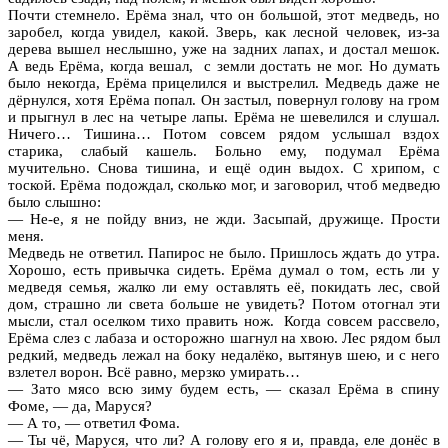
Почти стемнело. Ерёма знал, что он большой, этот медведь, но
заробел, когда увидел, какой. Зверь, как лесной человек, из-за
дерева вышел неслышно, уже на задних лапах, и достал мешок.
А ведь Ерёма, когда вешал, с земли достать не мог. Но думать
было некогда, Ерёма прицелился и выстрелил. Медведь даже не
дёрнулся, хотя Ерёма попал. Он застыл, повернул голову на гром
и прыгнул в лес на четыре лапы. Ерёма не шевелился и слушал.
Ничего… Тишина… Потом совсем рядом услышал вздох
старика, слабый кашель. Больно ему, подумал Ерёма
мучительно. Снова тишина, и ещё один выдох. С хрипом, с
тоской. Ерёма подождал, сколько мог, и заговорил, чтоб медведю
было слышно:
— Не-е, я не пойду вниз, не жди. Засыпай, дружище. Прости
меня.
Медведь не ответил. Папирос не было. Пришлось ждать до утра.
Хорошо, есть привычка сидеть. Ерёма думал о том, есть ли у
медведя семья, жалко ли ему оставлять её, покидать лес, свой
дом, страшно ли света больше не увидеть? Потом отогнал эти
мысли, стал оселком тихо править нож. Когда совсем рассвело,
Ерёма слез с лабаза и осторожно шагнул на хвою. Лес рядом был
редкий, медведь лежал на боку недалёко, вытянув шею, и с него
взлетел ворон. Всё равно, мерзко умирать…
— Зато мясо всю зиму будем есть, — сказал Ерёма в спину
Фоме, — да, Маруся?
— А то, — ответил Фома.
— Ты чё, Маруся, что ли? А голову его я и, правда, еле донёс в