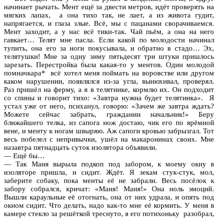
начинает рычать. Мент ещё за двести метров, идёт проверять на
мягких лапах, а она тихо так, не лает, а из живота гудит,
напрягается, и глаза злые. Всё, мы с пацанами сворачиваемся.
Мент заходит, а у нас всё тики-так. Чай пьём, а она на него
гавкает… Телят мне пасла. Если какой по молодости начинал
тупить, она его за ноги покусывала, и обратно в стадо… Эх,
телятушки! Мне за одну зиму пятьдесят три штуки пришлось
зарезать. Перестройка была какая-то у ментов. Один молодой
помначкара* всё хотел меня поймать на воровстве или другом
каком нарушении, появлялся из-за угла, вынюхивал, проверял.
Раз пришёл на ферму, а я в телятнике, кормлю их. Он подходит
со спины и говорит тихо: «Завтра нужна будет телятинка». Я
устал уже от него, психанул, говорю: «Зачем же завтра ждать?
Можете сейчас забрать, гражданин начальник!» Беру
ближайшего телка, из сапога нож достаю, чик его по ярёмной
вене, и менту к ногам швыряю. Аж сапоги кровью забрызгал. Тот
весь побелел с непривычки, ушёл на макаронинах своих. Мне
назавтра пятнадцать суток изолятора объявили.
— Ещё бы…
— Так Маня вырыла подкоп под забором, к моему окну в
изоляторе пришла, и сидит. Ждёт. Я зекам стук-стук, мол,
заберите собаку, пока менты её не забрали. Весь посёлок к
забору собрался, кричат: «Маня! Маня!» Она ноль эмоций.
Вышли караульные её отогнать, она от них удрала, и опять под
окном сидит. Что делать, надо как-то мне её кормить. У меня в
камере стекло за решёткой треснуто, я его потихоньку разобрал,