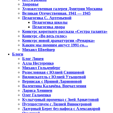
Здоровье
Художественная галерея Дмитрия Москина
Великая Отечественная. 1941 — 1945
Педагогика С. Артемьевой
Педагогика школы
Педагогика двора
Конкурс короткого рассказа «Сестра таланта»
Конкурс «Во весь голос»
Конкурс новой драматургии «Ремарка»
Каким мы помним август 1991-го…
Михаил Швейцер
Блоги
Блог Лицея
Алла Нестеренко
Михаил Гольденберг
Родословная с Юлией Свинцовой
Видоискатель с Юлией Утышевой
Вернисаж с Ириной Ларионовой
Валентина Калачёва. Впечатления
Лариса Хенинен
Олег Гальченко
Культурный променад с Зоей Арнаутовой
Путешествуем с Лидией Винокуровой
Лазурный Берег без пафоса с Александрой