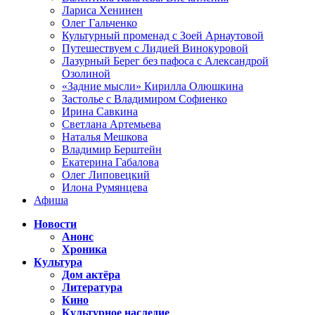
Лариса Хенинен
Олег Гальченко
Культурный променад с Зоей Арнаутовой
Путешествуем с Лидией Винокуровой
Лазурный Берег без пафоса с Александрой
Озолиной
«Задние мысли» Кирилла Олюшкина
Застолье с Владимиром Софиенко
Ирина Савкина
Светлана Артемьева
Наталья Мешкова
Владимир Берштейн
Екатерина Габалова
Олег Липовецкий
Илона Румянцева
Афиша
Новости
Анонс
Хроника
Культура
Дом актёра
Литература
Кино
Культурное наследие