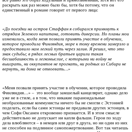
раскрыть как раз можно было бы, хотя бы потому, что он
единственный в романе говорит от первого лица:
«До поездки на остров Стаффан я собирался примкнуть к
отрядам Зеленого капитана, готовить диверсии. Но планы мои
изменились, когда меня позвали принять участие в обучении,
которое проводила Финляндия, море к тому времени замерзло и
предоставило нам легкий путь через залив. Я решил, что это
знак судьбы; в рядах лесных братьев царили такая
бесшабашность и легкомыслие, с которыми ни войну не
выиграть, ни оккупантов не прогнать, ни родных из Сибири не
вернуть, ни дома не отвоевать…»
«Меня позвали принять участие в обучении, которое проводила
Финляндия…» – это вообще замшелый канцелярит, однако дело
уже не в стиле, а в том, что никакие параноидальные
необразованные коммунисты ничего бы не смогли с Эстонией
поделать, если бы сами эстонцы не предавали других эстонцев, в
чем Софи Оксанен откровенно признается. И в этом смысле
действительно не допускает ни капли фальши. Герои по ходу
дела влюбляются – в немцев или друг в друга, но ни один из них
не способен на подлинное самопожертвование. Вот так читаешь