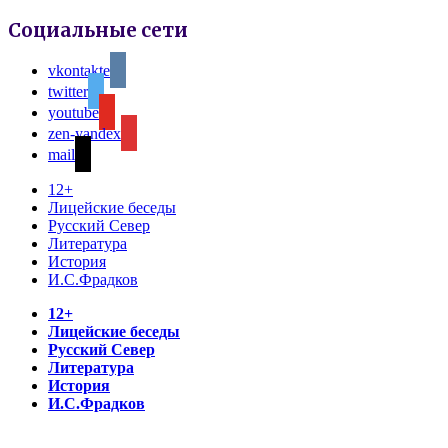
Социальные сети
vkontakte
twitter
youtube
zen-yandex
mail
12+
Лицейские беседы
Русский Север
Литература
История
И.С.Фрадков
12+
Лицейские беседы
Русский Север
Литература
История
И.С.Фрадков