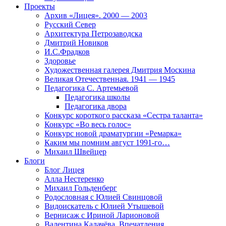
Проекты
Архив «Лицея». 2000 — 2003
Русский Север
Архитектура Петрозаводска
Дмитрий Новиков
И.С.Фрадков
Здоровье
Художественная галерея Дмитрия Москина
Великая Отечественная. 1941 — 1945
Педагогика С. Артемьевой
Педагогика школы
Педагогика двора
Конкурс короткого рассказа «Сестра таланта»
Конкурс «Во весь голос»
Конкурс новой драматургии «Ремарка»
Каким мы помним август 1991-го…
Михаил Швейцер
Блоги
Блог Лицея
Алла Нестеренко
Михаил Гольденберг
Родословная с Юлией Свинцовой
Видоискатель с Юлией Утышевой
Вернисаж с Ириной Ларионовой
Валентина Калачёва. Впечатления