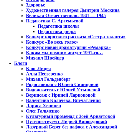
Здоровье
Художественная галерея Дмитрия Москина
Великая Отечественная. 1941 — 1945
Педагогика С. Артемьевой
Педагогика школы
Педагогика двора
Конкурс короткого рассказа «Сестра таланта»
Конкурс «Во весь голос»
Конкурс новой драматургии «Ремарка»
Каким мы помним август 1991-го…
Михаил Швейцер
Блоги
Блог Лицея
Алла Нестеренко
Михаил Гольденберг
Родословная с Юлией Свинцовой
Видоискатель с Юлией Утышевой
Вернисаж с Ириной Ларионовой
Валентина Калачёва. Впечатления
Лариса Хенинен
Олег Гальченко
Культурный променад с Зоей Арнаутовой
Путешествуем с Лидией Винокуровой
Лазурный Берег без пафоса с Александрой