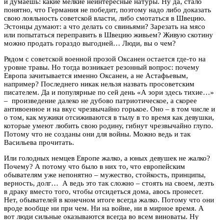
и думаешь: какие мелкие неинтересные натуры. Ну да, стало
понятно, что Германия не победит, поэтому надо либо доказать
свою лояльность советской власти, либо смотаться в Швецию.
Эстонцы думают: а что делать со свиньями? Зарезать на мясо
или попытаться переправить в Швецию живьем? Живую скотину
можно продать гораздо выгодней… Люди, вы о чем?
Рядом с советской военной прозой Оксанен остается где-то на
уровне травы. Но тогда возникает резонный вопрос: почему
Европа зачитывается именно Оксанен, а не Астафьевым,
например? Последнего никак нельзя назвать просоветским
писателем. Да и популярные по сей день «А зори здесь тихие…»
– произведение далеко не дубово патриотическое, а скорее
антивоенное и на вкус чрезвычайно горькое. Оно – в том числе и
о том, как мужики отсиживаются в тылу в то время как девушки,
которые умеют любить свою родину, гибнут чрезвычайно глупо.
Потому что не созданы они для войны. Можно ведь и так
Васильева прочитать.
Или голодных немцев Европе жалко, а юных девушек не жалко?
Почему? А потому что было в них то, что европейским
обывателям уже непонятно – мужество, стойкость, принципы,
верность, долг… А ведь это так сложно – стоять на своем, лезть
в драку вместо того, чтобы отсидеться дома, авось пронесет.
Нет, обывателей в конечном итоге всегда жалко. Потому что они
вроде вообще ни при чем. Ни на войне, ни в мирное время. А
вот люди сильные оказываются всегда во всем виноваты. Ну