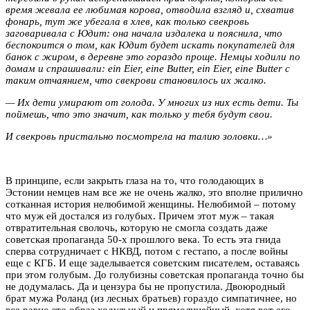
время жевала ее любимая корова, отводила взгляд и, схватив
фонарь, тут же убегала в хлев, как только свекровь
заговаривала с Юдит: она начала издалека и пояснила, что
беспокоится о том, как Юдит будет искать покупателей для
банок с жиром, в деревне это гораздо проще. Немцы ходили по
домам и спрашивали:
ein
Eier
,
eine
Butter
,
ein
Eier
,
eine
Butter
с
таким отчаянием, что свекрови становилось их жалко.
— Их дети умирают от голода. У многих из них есть дети. Ты
поймешь, что это значит, как только у тебя будут свои.
И свекровь пристально посмотрела на талию золовки…»
В принципе, если закрыть глаза на то, что голодающих в
Эстонии немцев нам все же не очень жалко, это вполне прилично
сотканная история нелюбимой женщины. Нелюбимой – потому
что муж ей достался из голубых. Причем этот муж – такая
отвратительная сволочь, которую не смогла создать даже
советская пропаганда 50-х прошлого века. То есть эта гнида
сперва сотрудничает с НКВД, потом с гестапо, а после войны
еще с КГБ. И еще заделывается советским писателем, оставаясь
при этом голубым. До голубизны советская пропаганда точно бы
не додумалась. Да и цензура бы не пропустила. Двоюродный
брат мужа Роланд (из лесных братьев) гораздо симпатичнее, но
все равно это образ ходульный и прямолинейный, хотя вот его