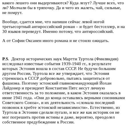
какого лешего они выдергиваются? Куда лезут? Лучше всех, что
ли? Молчали бы в тряпочку. Да и чего их жалеть, чай, сильные,
не помрут.
Вообще, сдается мне, что напиши сейчас левой ногой
третьесортный антироссийский роман – и будет бестселлер, и на
30 языков переведут. Именно потому, что антироссийский.
А от Софии Оксанен иного романа и не стоило ожидать.
P.S
. Доктор исторических наук Мартти Туртола (Финляндия)
исследовал известные события 1939-1940 гг., в результате
которых Эстония вошла в состав СССР. Не будучи большим
другом России, Туртола все же утверждает, что Эстония
стремилась в СССР добровольно, пытаясь защититься от
фашизма. Поэтому эстонский главнокомандующий Йохан
Лайдонер и президент Константин Пятс несут личную
ответственность за то положение, в каком Эстония оказалась в
июне 1941 года. «Они до конца оставались верными союзниками
Советского Союза», и их деятельность «сломала последний
позвонок в хребте эстонской независимости». Естественно, из
Туртола в Эстонии сделали пугало, и все же как историк он не
мог погрешить против истины и даже, вероятно, преодолел
собственное предубеждение к России.