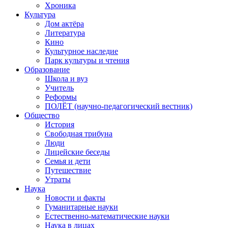
Хроника
Культура
Дом актёра
Литература
Кино
Культурное наследие
Парк культуры и чтения
Образование
Школа и вуз
Учитель
Реформы
ПОЛЁТ (научно-педагогический вестник)
Общество
История
Свободная трибуна
Люди
Лицейские беседы
Семья и дети
Путешествие
Утраты
Наука
Новости и факты
Гуманитарные науки
Естественно-математические науки
Наука в лицах