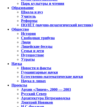
Парк культуры и чтения
Образование
Школа и вуз
Учитель
Реформы
ПОЛЁТ (научно-педагогический вестник)
Общество
История
Свободная трибуна
Люди
Лицейские беседы
Семья и дети
Путешествие
Утраты
Наука
Новости и факты
Гуманитарные науки
Естественно-математические науки
Наука в лицах
Проекты
Архив «Лицея». 2000 — 2003
Русский Север
Архитектура Петрозаводска
Дмитрий Новиков
И.С.Фрадков