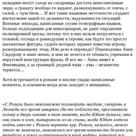
пальцами могут сахар из сахарницы достать невоспитанные
люди, а гранату вообще-то кидают, размахнувшись от плеча, с
силой, с чувством… И вот такие языковые неточности создают
впечатление какой-то деланности, надуманности ситуаций.
Военные эпизоды, написанные сухим телеграфным языком,
больше подходящим для киносценария, не дают ощущения
полнокровной прозы, потому что в них нельзя погрузиться с
головой, отсюда и равнодушие к героям, как будто это просто
шахматные фигуры, судьба которых заранее известна игроку,
разыгрывающему этюд. Или дело в переводе? Переводчика Анну
Сидорову я знаю лично, и мне не хочется ее обижать упреками в
нерусской конструкции фразы. И все же – Анна живет в
Финляндии, а за границей, родной язык – увы – незаметно
теряется…
Хотя встречаются в романе и вполне гладко написанные
моменты, в основном когда речь заходит о женщинах.
«
С Розали было невозможно поговорить наедине, свекровь и
Леонида все время шныряли где-то поблизости, просовывали
голову в дверь именно в тот момент, когда Юдит думала, что
они ушли в хлев, выныривали из-за спины, когда Юдит хотела
пойти вместе с Розали кормить кур. Розали, казалось, ничего
этого не замечала, занималась все время какими-то делами или
теребила в руках истрепавшийся край кофты, который все