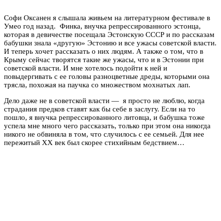
Софи Оксанен я слышала живьем на литературном фестивале в
Умео год назад. Финка, внучка репрессированного эстонца,
которая в девичестве посещала Эстонскую СССР и по рассказам
бабушки знала «другую» Эстонию и все ужасы советской власти.
И теперь хочет рассказать о них людям. А также о том, что в
Крыму сейчас творятся такие же ужасы, что и в Эстонии при
советской власти. И мне хотелось подойти к ней и
повыдергивать с ее головы разноцветные дреды, которыми она
трясла, похожая на паучка со множеством мохнатых лап.
Дело даже не в советской власти — я просто не люблю, когда
страдания предков ставят как бы себе в заслугу. Если на то
пошло, я внучка репрессированного литовца, и бабушка тоже
успела мне много чего рассказать, только при этом она никогда
никого не обвиняла в том, что случилось с ее семьей. Для нее
пережитый ХХ век был скорее стихийным бедствием…