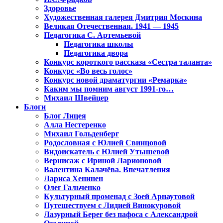
Здоровье
Художественная галерея Дмитрия Москина
Великая Отечественная. 1941 — 1945
Педагогика С. Артемьевой
Педагогика школы
Педагогика двора
Конкурс короткого рассказа «Сестра таланта»
Конкурс «Во весь голос»
Конкурс новой драматургии «Ремарка»
Каким мы помним август 1991-го…
Михаил Швейцер
Блоги
Блог Лицея
Алла Нестеренко
Михаил Гольденберг
Родословная с Юлией Свинцовой
Видоискатель с Юлией Утышевой
Вернисаж с Ириной Ларионовой
Валентина Калачёва. Впечатления
Лариса Хенинен
Олег Гальченко
Культурный променад с Зоей Арнаутовой
Путешествуем с Лидией Винокуровой
Лазурный Берег без пафоса с Александрой