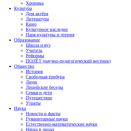
Хроника
Культура
Дом актёра
Литература
Кино
Культурное наследие
Парк культуры и чтения
Образование
Школа и вуз
Учитель
Реформы
ПОЛЁТ (научно-педагогический вестник)
Общество
История
Свободная трибуна
Люди
Лицейские беседы
Семья и дети
Путешествие
Утраты
Наука
Новости и факты
Гуманитарные науки
Естественно-математические науки
Наука в лицах