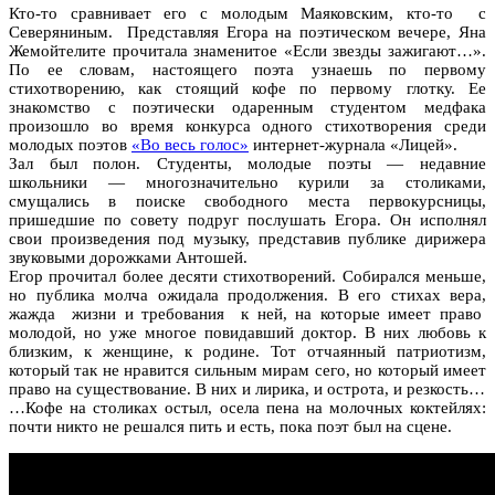
Кто-то сравнивает его с молодым Маяковским, кто-то с
Северяниным. Представляя Егора на поэтическом вечере, Яна
Жемойтелите прочитала знаменитое «Если звезды зажигают…».
По ее словам, настоящего поэта узнаешь по первому
стихотворению, как стоящий кофе по первому глотку. Ее
знакомство с поэтически одаренным студентом медфака
произошло во время конкурса одного стихотворения среди
молодых поэтов
«Во весь голос»
интернет-журнала «Лицей».
Зал был полон. Студенты, молодые поэты — недавние
школьники — многозначительно курили за столиками,
смущались в поиске свободного места первокурсницы,
пришедшие по совету подруг послушать Егора. Он исполнял
свои произведения под музыку, представив публике дирижера
звуковыми дорожками Антошей.
Егор прочитал более десяти стихотворений. Собирался меньше,
но публика молча ожидала продолжения. В его стихах вера,
жажда жизни и требования к ней, на которые имеет право
молодой, но уже многое повидавший доктор. В них любовь к
близким, к женщине, к родине. Тот отчаянный патриотизм,
который так не нравится сильным мирам сего, но который имеет
право на существование. В них и лирика, и острота, и резкость…
…Кофе на столиках остыл, осела пена на молочных коктейлях:
почти никто не решался пить и есть, пока поэт был на сцене.