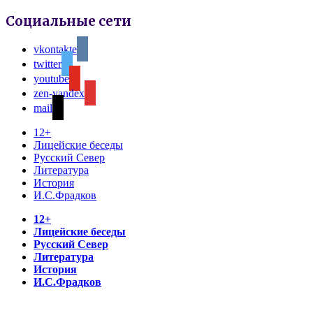
Социальные сети
vkontakte
twitter
youtube
zen-yandex
mail
12+
Лицейские беседы
Русский Север
Литература
История
И.С.Фрадков
12+
Лицейские беседы
Русский Север
Литература
История
И.С.Фрадков