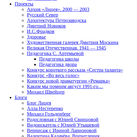
Проекты
Архив «Лицея». 2000 — 2003
Русский Север
Архитектура Петрозаводска
Дмитрий Новиков
И.С.Фрадков
Здоровье
Художественная галерея Дмитрия Москина
Великая Отечественная. 1941 — 1945
Педагогика С. Артемьевой
Педагогика школы
Педагогика двора
Конкурс короткого рассказа «Сестра таланта»
Конкурс «Во весь голос»
Конкурс новой драматургии «Ремарка»
Каким мы помним август 1991-го…
Михаил Швейцер
Блоги
Блог Лицея
Алла Нестеренко
Михаил Гольденберг
Родословная с Юлией Свинцовой
Видоискатель с Юлией Утышевой
Вернисаж с Ириной Ларионовой
Валентина Калачёва. Впечатления