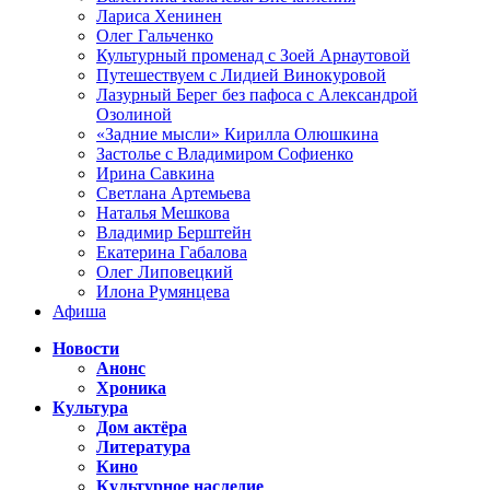
Лариса Хенинен
Олег Гальченко
Культурный променад с Зоей Арнаутовой
Путешествуем с Лидией Винокуровой
Лазурный Берег без пафоса с Александрой
Озолиной
«Задние мысли» Кирилла Олюшкина
Застолье с Владимиром Софиенко
Ирина Савкина
Светлана Артемьева
Наталья Мешкова
Владимир Берштейн
Екатерина Габалова
Олег Липовецкий
Илона Румянцева
Афиша
Новости
Анонс
Хроника
Культура
Дом актёра
Литература
Кино
Культурное наследие