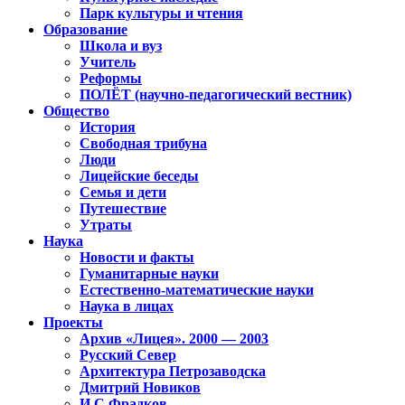
Парк культуры и чтения
Образование
Школа и вуз
Учитель
Реформы
ПОЛЁТ (научно-педагогический вестник)
Общество
История
Свободная трибуна
Люди
Лицейские беседы
Семья и дети
Путешествие
Утраты
Наука
Новости и факты
Гуманитарные науки
Естественно-математические науки
Наука в лицах
Проекты
Архив «Лицея». 2000 — 2003
Русский Север
Архитектура Петрозаводска
Дмитрий Новиков
И.С.Фрадков