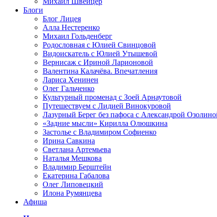
Михаил Швейцер
Блоги
Блог Лицея
Алла Нестеренко
Михаил Гольденберг
Родословная с Юлией Свинцовой
Видоискатель с Юлией Утышевой
Вернисаж с Ириной Ларионовой
Валентина Калачёва. Впечатления
Лариса Хенинен
Олег Гальченко
Культурный променад с Зоей Арнаутовой
Путешествуем с Лидией Винокуровой
Лазурный Берег без пафоса с Александрой Озолино
«Задние мысли» Кирилла Олюшкина
Застолье с Владимиром Софиенко
Ирина Савкина
Светлана Артемьева
Наталья Мешкова
Владимир Берштейн
Екатерина Габалова
Олег Липовецкий
Илона Румянцева
Афиша