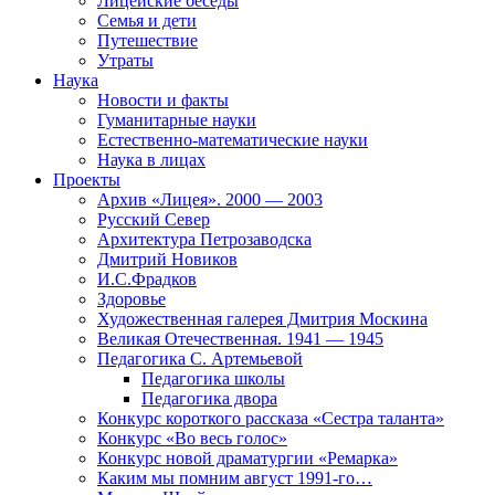
Лицейские беседы
Семья и дети
Путешествие
Утраты
Наука
Новости и факты
Гуманитарные науки
Естественно-математические науки
Наука в лицах
Проекты
Архив «Лицея». 2000 — 2003
Русский Север
Архитектура Петрозаводска
Дмитрий Новиков
И.С.Фрадков
Здоровье
Художественная галерея Дмитрия Москина
Великая Отечественная. 1941 — 1945
Педагогика С. Артемьевой
Педагогика школы
Педагогика двора
Конкурс короткого рассказа «Сестра таланта»
Конкурс «Во весь голос»
Конкурс новой драматургии «Ремарка»
Каким мы помним август 1991-го…