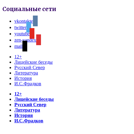
Социальные сети
vkontakte
twitter
youtube
zen-yandex
mail
12+
Лицейские беседы
Русский Север
Литература
История
И.С.Фрадков
12+
Лицейские беседы
Русский Север
Литература
История
И.С.Фрадков