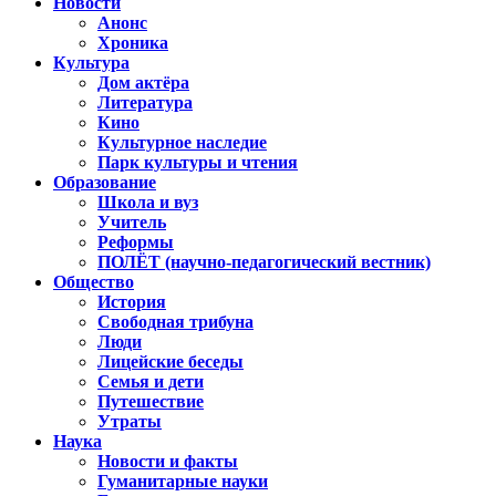
Новости
Анонс
Хроника
Культура
Дом актёра
Литература
Кино
Культурное наследие
Парк культуры и чтения
Образование
Школа и вуз
Учитель
Реформы
ПОЛЁТ (научно-педагогический вестник)
Общество
История
Свободная трибуна
Люди
Лицейские беседы
Семья и дети
Путешествие
Утраты
Наука
Новости и факты
Гуманитарные науки