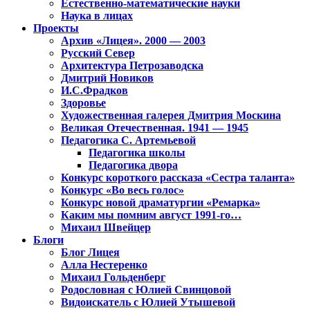
Естественно-математические науки
Наука в лицах
Проекты
Архив «Лицея». 2000 — 2003
Русский Север
Архитектура Петрозаводска
Дмитрий Новиков
И.С.Фрадков
Здоровье
Художественная галерея Дмитрия Москина
Великая Отечественная. 1941 — 1945
Педагогика С. Артемьевой
Педагогика школы
Педагогика двора
Конкурс короткого рассказа «Сестра таланта»
Конкурс «Во весь голос»
Конкурс новой драматургии «Ремарка»
Каким мы помним август 1991-го…
Михаил Швейцер
Блоги
Блог Лицея
Алла Нестеренко
Михаил Гольденберг
Родословная с Юлией Свинцовой
Видоискатель с Юлией Утышевой