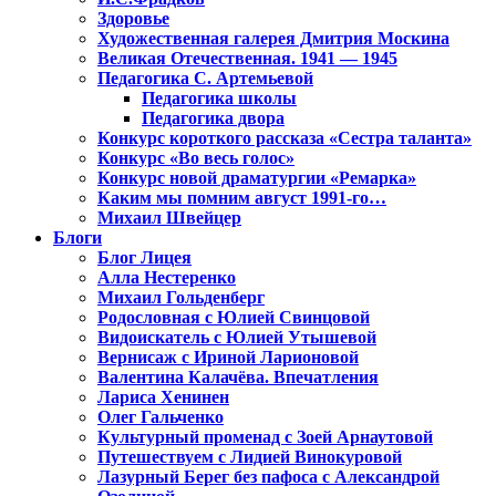
Здоровье
Художественная галерея Дмитрия Москина
Великая Отечественная. 1941 — 1945
Педагогика С. Артемьевой
Педагогика школы
Педагогика двора
Конкурс короткого рассказа «Сестра таланта»
Конкурс «Во весь голос»
Конкурс новой драматургии «Ремарка»
Каким мы помним август 1991-го…
Михаил Швейцер
Блоги
Блог Лицея
Алла Нестеренко
Михаил Гольденберг
Родословная с Юлией Свинцовой
Видоискатель с Юлией Утышевой
Вернисаж с Ириной Ларионовой
Валентина Калачёва. Впечатления
Лариса Хенинен
Олег Гальченко
Культурный променад с Зоей Арнаутовой
Путешествуем с Лидией Винокуровой
Лазурный Берег без пафоса с Александрой