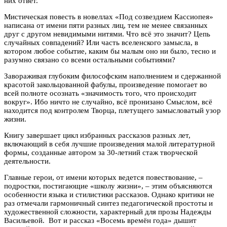
них ответ.
Мистическая повесть в новеллах «Под созвездием Кассиопея»
написана от имени пяти разных лиц, тем не менее связанных
друг с другом невидимыми нитями. Что всё это значит? Цепь
случайных совпадений? Или часть вселенского замысла, в
котором любое событие, каким бы малым оно ни было, тесно и
разумно связано со всеми остальными событиями?
Завораживая глубоким философским наполнением и сдержанной
красотой закольцованной фабулы, произведение помогает во
всей полноте осознать «значимость того, что происходит
вокруг». Ибо ничто не случайно, всё пронизано Смыслом, всё
находится под контролем Творца, плетущего замысловатый узор
жизни.
Книгу завершает цикл избранных рассказов разных лет,
включающий в себя лучшие произведения малой литературной
формы, созданные автором за 30-летний стаж творческой
деятельности.
Главные герои, от имени которых ведется повествование, –
подростки, постигающие «школу жизни», – этим объясняются
особенности языка и стилистики рассказов. Однако критики не
раз отмечали гармоничный синтез педагогической простоты и
художественной сложности, характерный для прозы Надежды
Васильевой. Вот и рассказ «Восемь времён года» дышит