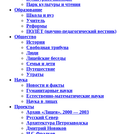
Парк культуры и чтения
Образование
Школа и вуз
Учитель
Реформы
ПОЛЁТ (научно-педагогический вестник)
Общество
История
Свободная трибуна
Люди
Лицейские беседы
Семья и дети
Путешествие
Утраты
Наука
Новости и факты
Гуманитарные науки
Естественно-математические науки
Наука в лицах
Проекты
Архив «Лицея». 2000 — 2003
Русский Север
Архитектура Петрозаводска
Дмитрий Новиков
И.С.Фрадков