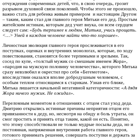
отчуждения современных детей, что, в свою очередь, грозит
разрывом духовной связи поколений. Чтобы этого не произошло,
важно стать для ребенка живым примером и настоящим Другом
– таким, каким стал для главного героя Митьки его дед. Простым
житейским истинам, которым дед учит внука, он всем сердцем
следует сам:
«Будь терпимее к людям, Митька, учись прощать.
˂…˃ Умей в каждом человеке найти что-то хорошее».
Личностная эволюция главного героя прослеживается в его
поступках, оценках и внутренних монологах, которые, по ходу
повествования, становятся более терпимыми и зрелыми. Так,
сосед по купе, «толстый мужик со смешным именем Жора»,
«пародия на мужскую половину человечества», которого Митька
сразу невзлюбил и окрестил про себя «Бегемотом»,
впоследствии оказался вполне добродушным человеком, с
особым теплом относящимся к старикам. Узнав его ближе,
Митька лишается начальной негативной категоричности:
«А дядя
Жора ничего мужик. Не ожидал».
Переломным моментом в отношениях с отцом стал уход деда.
Дмитрию открылись истинные причины неприятия отцом его
привязанности к деду, но, несмотря на обиду и боль утраты, он
смог простить и принять отца таким, какой он есть. Понятно,
что этому способствовали не только мудрые посылы деда, но и
постоянная, напряженная внутренняя работа главного героя,
готового принимать решения, совершать поступки и держать за