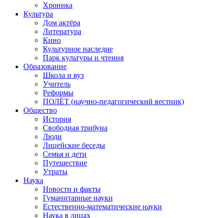
Хроника
Культура
Дом актёра
Литература
Кино
Культурное наследие
Парк культуры и чтения
Образование
Школа и вуз
Учитель
Реформы
ПОЛЁТ (научно-педагогический вестник)
Общество
История
Свободная трибуна
Люди
Лицейские беседы
Семья и дети
Путешествие
Утраты
Наука
Новости и факты
Гуманитарные науки
Естественно-математические науки
Наука в лицах