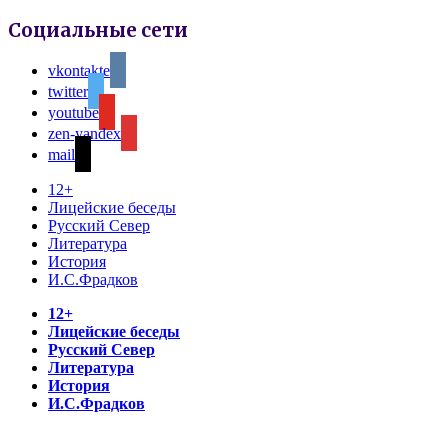
Социальные сети
vkontakte
twitter
youtube
zen-yandex
mail
12+
Лицейские беседы
Русский Север
Литература
История
И.С.Фрадков
12+
Лицейские беседы
Русский Север
Литература
История
И.С.Фрадков