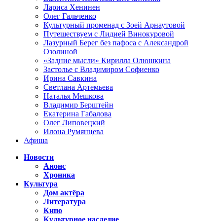
Лариса Хенинен
Олег Гальченко
Культурный променад с Зоей Арнаутовой
Путешествуем с Лидией Винокуровой
Лазурный Берег без пафоса с Александрой
Озолиной
«Задние мысли» Кирилла Олюшкина
Застолье с Владимиром Софиенко
Ирина Савкина
Светлана Артемьева
Наталья Мешкова
Владимир Берштейн
Екатерина Габалова
Олег Липовецкий
Илона Румянцева
Афиша
Новости
Анонс
Хроника
Культура
Дом актёра
Литература
Кино
Культурное наследие