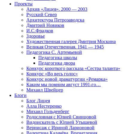
Проекты
Архив «Лицея». 2000 — 2003
Русский Север
Архитектура Петрозаводска
Дмитрий Новиков
И.С.Фрадков
Здоровье
Художественная галерея Дмитрия Москина
Великая Отечественная. 1941 — 1945
Педагогика С. Артемьевой
Педагогика школы
Педагогика двора
Конкурс короткого рассказа «Сестра таланта»
Конкурс «Во весь голос»
Конкурс новой драматургии «Ремарка»
Каким мы помним август 1991-го…
Михаил Швейцер
Блоги
Блог Лицея
Алла Нестеренко
Михаил Гольденберг
Родословная с Юлией Свинцовой
Видоискатель с Юлией Утышевой
Вернисаж с Ириной Ларионовой
Валентина Калачёва. Впечатления