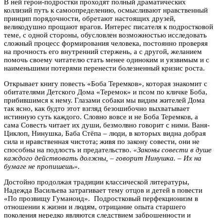
В ней герои-подростки проходят полный драматических
коллизий путь к самоопределению, осмысливают нравственный
принцип порядочности, обретают настоящих друзей,
великодушно прощают врагов. Интерес писателя к подростковой
теме, с одной стороны, обусловлен возможностью исследовать
сложный процесс формирования человека, постоянно проверяя
на прочность его внутренний стержень, а с другой, желанием
помочь своему читателю стать менее одиноким и уязвимым и с
наименьшими потерями перенести болезненный кризис роста.
Открывает книгу повесть «Боба Теремков», которая знакомит с
обитателями Детского Дома «Теремок» и псом по кличке Боба,
прибившимся к нему. Глазами собаки мы видим жителей Дома
так ясно, как будто этот взгляд безошибочно выхватывает
истинную суть каждого. Словно вовсе и не Боба Теремков, а
сама Совесть читает их души, безмолвно говорит с ними. Ваня-
Циклоп, Нинушка, Баба Стёпа – люди, в которых видна добрая
сила и нравственная чистота; живя по закону совести, они не
способны на подлость и предательство.
«Законы совести в душе
каждого действовать должны, – говорит Нинушка. – Их на
бумаге не пропишешь».
Достойно продолжая традиции классической литературы,
Надежда Васильева затрагивает тему отцов и детей в повести
«По прозвищу Гуманоид». Подростковый перфекционизм в
отношении к жизни и людям, отрицание опыта старшего
поколения нередко являются следствием заброшенности и