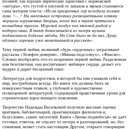
поэзией; так хороши лирические зарисовки с норвежской
«натуры», что густой и плотной от запахов и звуков становится
сама материя текста:
«Из-за призрачных гор всходила полная
луна. ˂…˃ На маленьких островках разноцветными огнями
мерцали игрушечные дворцы, возле них в траве прятались
волшебные тролли. Морской воздух пах вяленой рыбой и
водорослями. В такт доносившейся из лагеря музыки
подмигивали блёклые звёзды. Но Сене было не до них. Душу
обливал горечью уже наметившийся рассвет».
Тему первой любви, волнений «бурь сердечных» затрагивают
рассказы «Телефон доверия», «Мишка-подсолнух», «Фиаско».
Сложно вообразить что-то искреннее первой любви. Разделенная
или безответная, она воспитывает любящее сердце, делает его
мудрее и дарит бесценный опыт.
Литература для подростков, в которой бы они узнавали себя и
мир, востребована всегда. Но книги эти должны быть не
поверхностным чтивом, а глубокой и художественно
полноценной литературой, содержащей нравственные уроки для
стремительно взрослеющего поколения.
Творчество Надежды Васильевой получило высокие оценки
критиков, библиотекарей, практикующих филологов и,
безусловно, самих читателей. Книга «Звоны поднебесья» не даёт
готовых ответов, не спасает от потерь и разочарований, но, без
сомнения, может стать настоящим Другом, открыто говорящим