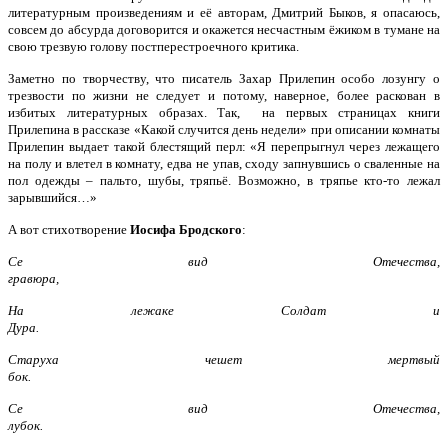
литературным произведениям и её авторам, Дмитрий Быков, я опасаюсь,
совсем до абсурда договорится и окажется несчастным ёжиком в тумане на
свою трезвую голову постперестроечного критика.
Заметно по творчеству, что писатель Захар Прилепин особо лозунгу о
трезвости по жизни не следует и потому, наверное, более раскован в
избитых литературных образах. Так, на первых страницах книги
Прилепина в рассказе «Какой случится день недели» при описании комнаты
Прилепин выдает такой блестящий перл: «Я перепрыгнул через лежащего
на полу и влетел в комнату, едва не упав, сходу запнувшись о сваленные на
пол одежды – пальто, шубы, тряпьё. Возможно, в тряпье кто-то лежал
зарывшийся…»
А вот стихотворение
Иосифа Бродского
:
Се вид Отечества,
гравюра,
На лежаке Солдат и
Дура.
Старуха чешет мертвый
бок.
Се вид Отечества,
лубок.