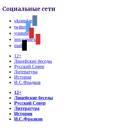
Социальные сети
vkontakte
twitter
youtube
zen-yandex
mail
12+
Лицейские беседы
Русский Север
Литература
История
И.С.Фрадков
12+
Лицейские беседы
Русский Север
Литература
История
И.С.Фрадков