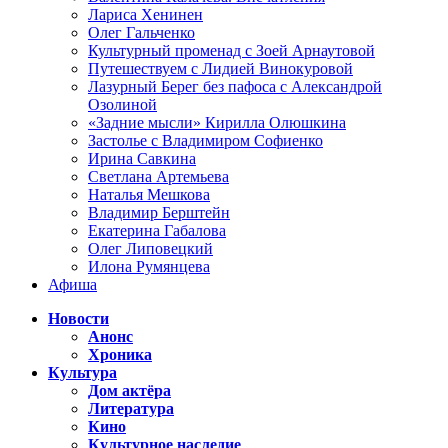
Лариса Хенинен
Олег Гальченко
Культурный променад с Зоей Арнаутовой
Путешествуем с Лидией Винокуровой
Лазурный Берег без пафоса с Александрой
Озолиной
«Задние мысли» Кирилла Олюшкина
Застолье с Владимиром Софиенко
Ирина Савкина
Светлана Артемьева
Наталья Мешкова
Владимир Берштейн
Екатерина Габалова
Олег Липовецкий
Илона Румянцева
Афиша
Новости
Анонс
Хроника
Культура
Дом актёра
Литература
Кино
Культурное наследие