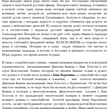
Вера выходит замуж ради своего сына. Не раз бесстрашно смотревший
смерти в глаза боевой русский офицер Печорин плачет навзрыд, оставшись
в ночной степи один, загнав коня, потеряв навеки глубоко любимую им
женщину, любви которой он добивался всю свою жизнь, застрелив на
глупой дуэли своего приятеля Грушницкого, болтуна и обидчика, но все-
таки приятеля, с которым запросто и сердечно обнимался при встрече на
глазах у любопытных зрителей. И, согласно своему долгу честного человека
и в соответствии с кодексом русской офицерской чести, Григорий
Александрович Печорин не может и не даёт себе права обмануть надежды
искренней девушки Мэри, ожидавшей ныне, как и её мать когда-то в
юности, глубокой и преданной любви НА ВСЮ ЖИЗНЬ со стороны своего
мужа и спутника. Печорин не в силах подло обмануть эти чистые и
возвышенные надежды, и потому в бессилии и виновато отступается от
Мэри, надеясь, что время залечит её раны.
В связи с оскорбительно узкими, с явным запашком мещанства и культурной
ограниченности высказываниями Дмитрия Быкова о Льве Толстом и его
герое Константине Левине, который, по мнению Быкова, только и делает,
что думает в течение всего романа
«Анна Каренина»
о самоубийстве и при
этом еще он богатый помещик и семьянин,
–
мне хочется напомнить
Дмитрию Быкову высказывание Льва Толстого о Лермонтове: «Если бы был
жив этот мальчик, то не надо было бы ни меня, ни Достоевского!..» Дмитрия
Быкова я отсылаю к многочисленным филологическим статьям о Льве
Толстом и его гражданской писательской позиции в момент создания
великого романа о самоубийстве богатой красавицы Анны Карениной,
кстати, на миг пробудившей в душе русского правдоискателя Константина
Левина тончайшие струны взаимопонимания и любви. Имея такой подход к