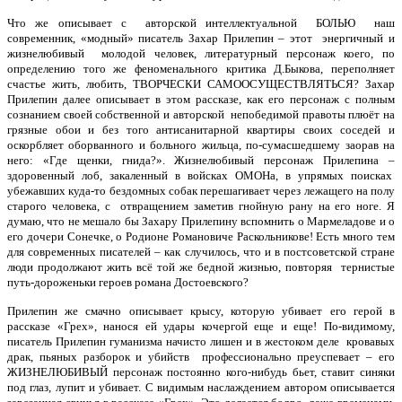
Что же описывает с авторской интеллектуальной БОЛЬЮ наш
современник, «модный» писатель Захар Прилепин – этот энергичный и
жизнелюбивый молодой человек, литературный персонаж коего, по
определению того же феноменального критика Д.Быкова, переполняет
счастье жить, любить, ТВОРЧЕСКИ САМООСУЩЕСТВЛЯТЬСЯ? Захар
Прилепин далее описывает в этом рассказе, как его персонаж с полным
сознанием своей собственной и авторской непобедимой правоты плюёт на
грязные обои и без того антисанитарной квартиры своих соседей и
оскорбляет оборванного и больного жильца, по-сумасшедшему заорав на
него: «Где щенки, гнида?». Жизнелюбивый персонаж Прилепина –
здоровенный лоб, закаленный в войсках ОМОНа, в упрямых поисках
убежавших куда-то бездомных собак перешагивает через лежащего на полу
старого человека, с отвращением заметив гнойную рану на его ноге. Я
думаю, что не мешало бы Захару Прилепину вспомнить о Мармеладове и о
его дочери Сонечке, о Родионе Романовиче Раскольникове! Есть много тем
для современных писателей – как случилось, что и в постсоветской стране
люди продолжают жить всё той же бедной жизнью, повторяя тернистые
путь-дороженьки героев романа Достоевского?
Прилепин же смачно описывает крысу, которую убивает его герой в
рассказе «Грех», нанося ей удары кочергой еще и еще! По-видимому,
писатель Прилепин гуманизма начисто лишен и в жестоком деле кровавых
драк, пьяных разборок и убийств профессионально преуспевает – его
ЖИЗНЕЛЮБИВЫЙ персонаж постоянно кого-нибудь бьет, ставит синяки
под глаз, лупит и убивает. С видимым наслаждением автором описывается