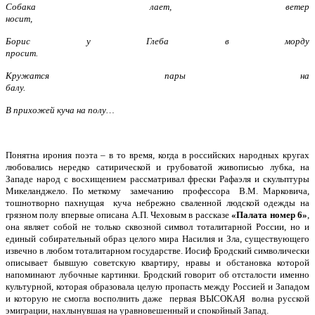
Собака лает, ветер
носит,
Борис у Глеба в морду
просит.
Кружатся пары на
балу.
В прихожей куча на полу…
Понятна ирония поэта – в то время, когда в российских народных кругах
любовались нередко сатирической и грубоватой живописью лубка, на
Западе народ с восхищением рассматривал фрески Рафаэля и скульптуры
Микеланджело. По меткому замечанию профессора В.М. Марковича,
тошнотворно пахнущая куча небрежно сваленной людской одежды на
грязном полу впервые описана А.П. Чеховым в рассказе
«Палата номер 6»
,
она являет собой не только сквозной символ тоталитарной России, но и
единый собирательный образ целого мира Насилия и Зла, существующего
извечно в любом тоталитарном государстве. Иосиф Бродский символически
описывает бывшую советскую квартиру, нравы и обстановка которой
напоминают лубочные картинки. Бродский говорит об отсталости именно
культурной, которая образовала целую пропасть между Россией и Западом
и которую не смогла восполнить даже первая ВЫСОКАЯ волна русской
эмиграции, нахлынувшая на уравновешенный и спокойный Запад.