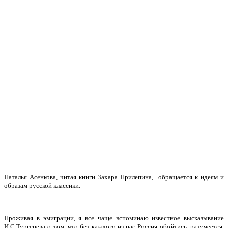
Наталья Асенкова, читая
книги Захара Прилепина, обращается к идеям и
образам русской классики.
Проживая в эмиграции, я все чаще вспоминаю известное высказывание
И.С.Тургенева о том, что без каждого из нас Россия обойтись, разумеется,