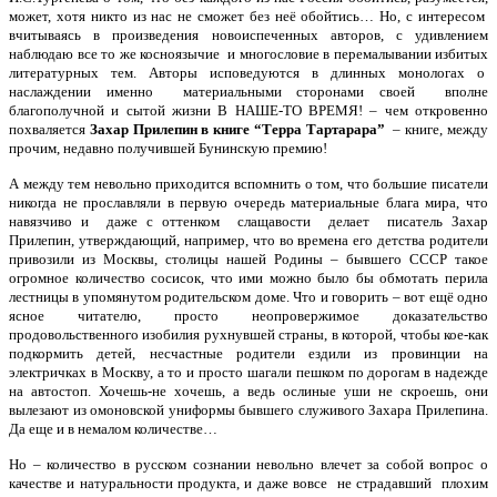
может, хотя никто из нас не сможет без неё обойтись… Но, с интересом
вчитываясь в произведения новоиспеченных авторов, с удивлением
наблюдаю все то же косноязычие и многословие в перемалывании избитых
литературных тем. Авторы исповедуются в длинных монологах о
наслаждении именно материальными сторонами своей вполне
благополучной и сытой жизни В НАШЕ-ТО ВРЕМЯ! – чем откровенно
похваляется
Захар Прилепин в книге “Терра Тартарара”
– книге, между
прочим, недавно получившей Бунинскую премию!
А между тем невольно приходится вспомнить о том, что большие писатели
никогда не прославляли в первую очередь материальные блага мира, что
навязчиво и даже с оттенком слащавости делает писатель Захар
Прилепин, утверждающий, например, что во времена его детства родители
привозили из Москвы, столицы нашей Родины – бывшего СССР такое
огромное количество сосисок, что ими можно было бы обмотать перила
лестницы в упомянутом родительском доме. Что и говорить – вот ещё одно
ясное читателю, просто неопровержимое доказательство
продовольственного изобилия рухнувшей страны, в которой, чтобы кое-как
подкормить детей, несчастные родители ездили из провинции на
электричках в Москву, а то и просто шагали пешком по дорогам в надежде
на автостоп. Хочешь-не хочешь, а ведь ослиные уши не скроешь, они
вылезают из омоновской униформы бывшего служивого Захара Прилепина.
Да еще и в немалом количестве…
Но – количество в русском сознании невольно влечет за собой вопрос о
качестве и натуральности продукта, и даже вовсе не страдавший плохим