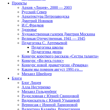
Проекты
Архив «Лицея». 2000 — 2003
Русский Север
Архитектура Петрозаводска
Дмитрий Новиков
И.С.Фрадков
Здоровье
Художественная галерея Дмитрия Москина
Великая Отечественная. 1941 — 1945
Педагогика С. Артемьевой
Педагогика школы
Педагогика двора
Конкурс короткого рассказа «Сестра таланта»
Конкурс «Во весь голос»
Конкурс новой драматургии «Ремарка»
Каким мы помним август 1991-го…
Михаил Швейцер
Блоги
Блог Лицея
Алла Нестеренко
Михаил Гольденберг
Родословная с Юлией Свинцовой
Видоискатель с Юлией Утышевой
Вернисаж с Ириной Ларионовой
Валентина Калачёва. Впечатления