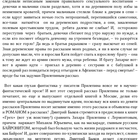
следовали неписаным законам правильного сексуального воспитания –
девочки и мальчики спали раздельно, хотя и на деревянном полу избы за
неимением кроватей, причем мальчикам стелили ближе к дверям в сени –
если вдруг заявиться ночью гость непрошеный, перепившийся самогонки,
все-таки наткнётся он на деревенских подростков, а они, закаленные
полевым крестьянским трудом, ребята далеко не слабые! И, осторожно
переступив через братьев, девочки сбегают под утро наружу по нужде, а
если кто посмеет обидеть девчонку на утреннем безлюдье, – то разорётся
она во все горло! Да ведь и братья рядышком – сразу выскочат из сеней.
Зная деревенские нравы по рассказам моих родных, я ни в коем случае не
допускаю мысли, что и взрослая Катя пойдет спать к взрослому брату – она
к тому же ждет из армии своего мужа, отца ребенка. И брату Захарке вот-
вот в армию идти
–
приехал в деревню с сестрами и с бабушкой в
последний раз повидаться перед отъездом в Афганистан – перед смертью! –
вроде бы так задуман Прилепиным рассказ.
Вот какая глухая фантастика у писателя Прилепина вовсе не в научно-
фантастической прозе! И вот этот смурной рассказ Прилепина не только
печатают, но еще и выпускают отдельной книгой в Москве, делая его
именно центральным по выдвинутым идеям, поскольку вся книга из девяти
рассказов Прилепина носит заглавие именно этого рассказа и объявлена еще
и РОМАНОМ в рассказах! Дмитрий Быков стремится в предисловии к книге
«Грех» (вот уж воистину!) сравнить Захара Прилепина с Лермонтовым,
причем наряжает Михаила Юрьевича, как на маскараде, главным русским
БАЙРОНИТОМ, который был большую часть жизни раздражен и несчастен,
как Байрон! И, далее совершенно по-хулигански заходя на перехлест, словно
лихач-пилот на мертвую петлю, Дмитрий Быков делает следующее