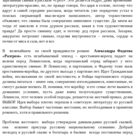
зарезанная свинья в рассказе «Грех». Это делается бодро, даже временами
литературно-красиво, но, по правде говоря, без царя в голове, потому что
вдруг в самой середине рассказа, когда читатель уже порядочно устал в
поисках сверкающей мысли-идеи написанного, автор торжественно
объявляет, что свинка была совершенно никчемное существо. Да зачем же
тогда её закололи в этом дурном рассказе, какая в том художественная
правда? Да просто свинину едят, и потому дед героя рассказа, Захарки,
аккуратно потрошит свинью, отделяя внутренности – печень, сердце и
почки от мяса и сала, вот и все.
В величайшем по своей правдивости романе
Александра Фадеева
«Разгром»
есть незабываемый эпизод – крестьянин-кореец падает на
колени перед Левинсоном, когда партизанский отряд забирает у него
единственную свинью. И Левинсону, и партизанам, и Фадееву тоже жаль
крестьянина-корейца, но другого выхода у партизан нет. Идет Гражданская
война, неслыханная по своей жестокости, и бойцы партизанского отряда
должны питаться – иначе они, совершенно изголодавшиеся, измотанные, не
смогут дальше воевать. И, понимая, что корейцу и его семье легче выжить в
домашних условиях, пусть даже влача полуголодное существование,
Левинсон, этот человек особой породы, решается на жесткий приказ, делая
ВЫБОР. Идея выбора плотно перешла в советскую литературу из русской
классики. Выбор бывает частенько жестоким, но необходимым в принятии
рокового, хотя и правильного решения.
Проблема жестокого выбора утверждена давным-давно русской сказкой,
она исконно присуща русскому национальному сознанию. Добрый
молодец в русской сказке и богатырь в былине всегда поставлены перед