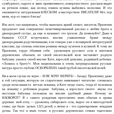
сумбурного, сырого и явно примитивного, поверхностного рассказа видит
на речном пляже, как из-под плавок кузины выбились волосики. И это
оказывается натуральным БЛЕСКОМ и мастерством ПИСАТЕЛЯ! Нет, чур
меня, чур от такого блеска!
Изо всех сил напрягаясь, чтобы выискать яркий сюжет, писатель Прилепин
предлагает нам совершенно немотивированный рассказ о любви брата к
двоюродной сестре, да еще и называет это грехом. Да помилуйте! Даже в
бывшем СССР встречались вполне узаконенные браки между
двоюродными родственниками, я не говорю уже о всемирной литературной
классике, где сплошь описаны романы между кузеном и кузиной. К тому же
Прилепин, гордо объявив себя уроженцем русского села и знатоком
деревенских обычаев, по своей писательской воле заставляет родную
бабушку указать своей внучке Кате, взрослой девушке, родившей ребенка:
«Ложись к брату!». Моя национальная и очень патриархальная русская
натура просто глубоко ОСКОРБЛЕНА такой грубой писательской волей.
Ни в коем случае не верю – И НЕ ХОЧУ ВЕРИТЬ! – Захару Прилепину даже
в той ситуации, которую он старательно навязывает читателю: сломалась
среди ночи какая-то ветхая лежанка, и Кате негде спать, тогда её положила
на лежанку с ребенком родная бабушка, а взрослого своего внука эта
жестокая бабушка положила на вполне удобный диван. Почему не
НАОБОРОТ? Я с самого рождения преотлично знаю обычаи и нравы
деревни: мой отец — уроженец сибирского села, вырос он в многодетной
семье, где было целых 12(!) детей, а лично я
–
его единокровная младшая
дочка. Так что я знаю точно: в русских деревенских семьях тщательно