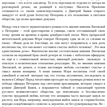
персонаж – это и есть сам автор. То есть персонаж не отделен от автора ни
разговорной речью, ни разницей в поступках. Писатель Прилепин
соглашается со своим хамом-персонажем, а Дмитрий Быков открыто
завидует от всей души богатству Печорина и его положению в светском
обществе, где полно красивых девушек.
Между тем в тексте лермонтовского романа есть мнение княгини Лиговской
о Печорине – этой аристократки и умницы, смело отстаивающей свою
точку зрения на времена и нравы декабристской эпохи. Мать прекрасной
мечтательной девушки Мэри говорит Печорину едва ли не со слезами на
глазах: «Ваши дела не блестящи, но они могут поправиться, а моя дочь
воспитана так, что она может составить счастье любого человека!.. Это моя
единственная дочь». Фактически вполне состоятельная княгиня Лиговская
согласна на неравный брак своей дочери не только с небогатым офицером,
но ещё и с сомнительной личностью, имеющей довольно скользкую и
опасную в политическом отношении репутацию. Но, по мнению княгини
Лиговской, не деньги, а только настоящая любовь составляет счастье и
смысл жизни женщины. А юная княжна Мэри воспитана этой своей
умнейшей и смелой матерью так, что готова, несомненно, последовать за
мужем в Сибирь! Перед читателями проходят на страницах романа вовсе не
победы офицера Печорина над светскими красавицами, которые увидел в
романе Дмитрий Быков, а вскрывается тайный и ужасающий трагизм
русского великосветского общества, где невозможно и бессмысленно
чувство преданной любви, потому что женщины часто выходят замуж по
расчету, как Вера, например, вынужденная выйти замуж за старика-богача,
нередко оскорбляющего словесно и, вероятно, не без рукоприкладства. Но –