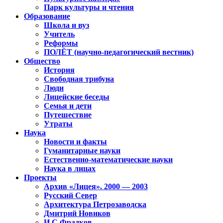
Парк культуры и чтения
Образование
Школа и вуз
Учитель
Реформы
ПОЛЁТ (научно-педагогический вестник)
Общество
История
Свободная трибуна
Люди
Лицейские беседы
Семья и дети
Путешествие
Утраты
Наука
Новости и факты
Гуманитарные науки
Естественно-математические науки
Наука в лицах
Проекты
Архив «Лицея». 2000 — 2003
Русский Север
Архитектура Петрозаводска
Дмитрий Новиков
И.С.Фрадков