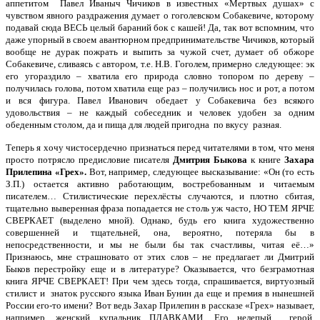
аппетитом Павел Иваныч Чичиков в известных «Мертвых душах» с
чувством явного раздражения думает о гоголевском Собакевиче, которому
подавай сюда ВЕСЬ целый бараний бок с кашей! Да, так вот вспомним, что
даже упорный в своем авантюрном предпринимательстве Чичиков, который
вообще не дурак пожрать и выпить за чужой счет, думает об обжоре
Собакевиче, сливаясь с автором, т.е. Н.В. Гоголем, примерно следующее: эк
его угораздило – хватила его природа словно топором по дереву –
получилась голова, потом хватила еще раз – получились нос и рот, а потом
и вся фигура. Павел Иванович обедает у Собакевича без всякого
удовольствия – не каждый собеседник и человек удобен за одним
обеденным столом, да и пища для людей пригодна по вкусу разная.
Теперь я хочу чистосердечно признаться перед читателями в том, что меня
просто потрясло предисловие писателя
Дмитрия Быкова
к книге
Захара
Прилепина «Грех».
Вот, например, следующее высказывание: «Он (то есть
З.П.) остается активно работающим, востребованным и читаемым
писателем… Стилистические перехлёсты случаются, и плотно сбитая,
тщательно выверенная фраза попадается не столь уж часто, НО ТЕМ ЯРЧЕ
СВЕРКАЕТ (выделено мной). Однако, будь его книга художественно
совершенней и тщательней, она, вероятно, потеряла бы в
непосредственности, и мы не были бы так счастливы, читая её…»
Признаюсь, мне страшновато от этих слов – не предлагает ли Дмитрий
Быков перестройку еще и в литературе? Оказывается, что безграмотная
книга ЯРЧЕ СВЕРКАЕТ! При чем здесь тогда, спрашивается, виртуозный
стилист и знаток русского языка Иван Бунин да еще и премия в нынешней
России его-то имени? Вот ведь Захар Прилепин в рассказе «Грех» называет,
например, женский купальник ПЛАВКАМИ. Его нелепый герой