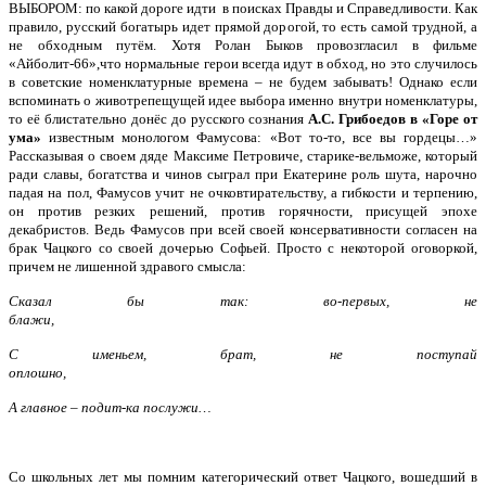
ВЫБОРОМ: по какой дороге идти в поисках Правды и Справедливости. Как
правило, русский богатырь идет прямой дорогой, то есть самой трудной, а
не обходным путём. Хотя Ролан Быков провозгласил в фильме
«Айболит-66»,что нормальные герои всегда идут в обход, но это случилось
в советские номенклатурные времена – не будем забывать! Однако если
вспоминать о животрепещущей идее выбора именно внутри номенклатуры,
то её блистательно донёс до русского сознания
А.С. Грибоедов в «Горе от
ума»
известным монологом Фамусова: «Вот то-то, все вы гордецы…»
Рассказывая о своем дяде Максиме Петровиче, старике-вельможе, который
ради славы, богатства и чинов сыграл при Екатерине роль шута, нарочно
падая на пол, Фамусов учит не очковтирательству, а гибкости и терпению,
он против резких решений, против горячности, присущей эпохе
декабристов. Ведь Фамусов при всей своей консервативности согласен на
брак Чацкого со своей дочерью Софьей. Просто с некоторой оговоркой,
причем не лишенной здравого смысла:
Сказал бы так: во-первых, не
блажи,
С именьем, брат, не поступай
оплошно,
А главное – подит-ка послужи…
Со школьных лет мы помним категорический ответ Чацкого, вошедший в