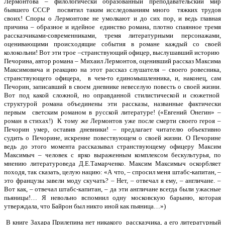
Лермонтова – филологически образованный преподавательский мир
бывшего СССР посвятил таким исследованиям много тяжких трудов
своих! Споры о Лермонтове не умолкают и до сих пор, и ведь главная
причина – образное и идейное единство романа, плотно спаянное тремя
рассказчиками-современниками, тремя литературными персонажами,
оценивающими происходящие события в романе каждый со своей
колокольни! Вот эти трое –странствующий офицер, выслушавший историю
Печорина, автор романа
–
Михаил Лермонтов, оценивший рассказ Максима
Максимовича и реакцию на этот рассказ слушателя – своего ровесника,
странствующего офицера, в чем-то единомышленника, и, наконец, сам
Печорин, записавший в своем дневнике невеселую повесть о своей жизни.
Вот под какой сложной, но оправданной стилистической и сюжетной
структурой романа объединены эти рассказы, названные фактически
первым светским романом в русской литературе! («Евгений Онегин» –
роман в стихах!) К тому же Лермонтов уже после смерти своего героя –
Печорин умер, оставив дневники! – предлагает читателю объективно
судить о Печорине, искренне повествующем о своей жизни. О Печорине
ведь до этого момента рассказывал странствующему офицеру Максим
Максимыч – человек с ярко выраженным комплексом бескультурья, по
мнению литературоведа Д.Е.Тамарченко. Максим Максимыч оскорбляет
походя, так сказать, целую нацию: «А что, – спросил меня штабс-капитан, –
это французы завели моду скучать? – Нет, – отвечал я ему, – англичане. –
Вот как, – отвечал штабс-капитан, – да эти англичане всегда были ужасные
пьяницы!… Я невольно вспомнил одну московскую барыню, которая
утверждала, что Байрон был никто иной как пьяница…»)
В книге Захара Прилепина нет никакого рассказчика, а его литературный