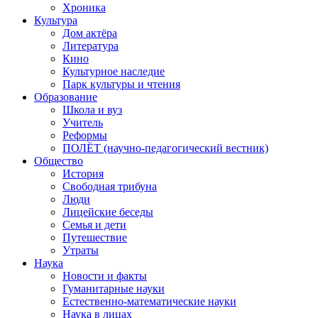
Хроника
Культура
Дом актёра
Литература
Кино
Культурное наследие
Парк культуры и чтения
Образование
Школа и вуз
Учитель
Реформы
ПОЛЁТ (научно-педагогический вестник)
Общество
История
Свободная трибуна
Люди
Лицейские беседы
Семья и дети
Путешествие
Утраты
Наука
Новости и факты
Гуманитарные науки
Естественно-математические науки
Наука в лицах