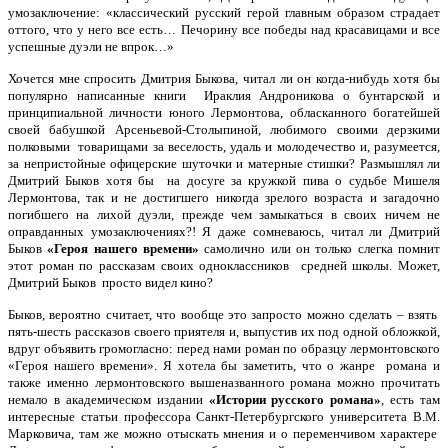
умозаключение: «классический русский герой главным образом страдает
оттого, что у него все есть… Печорину все победы над красавицами и все
успешные дуэли не впрок…»
Хочется мне спросить Дмитрия Быкова, читал ли он когда-нибудь хотя бы
популярно написанные книги Ираклия Андроникова о бунтарской и
принципиальной личности юного Лермонтова, обласканного богатейшей
своей бабушкой Арсеньевой-Столыпиной, любимого своими дерзкими
полковыми товарищами за веселость, удаль и молодечество и, разумеется,
за непристойные офицерские шуточки и матерные стишки? Размышлял ли
Дмитрий Быков хотя бы на досуге за кружкой пива о судьбе Мишеля
Лермонтова, так и не достигшего никогда зрелого возраста и загадочно
погибшего на лихой дуэли, прежде чем замыкаться в своих ничем не
оправданных умозаключениях?! Я даже сомневаюсь, читал ли Дмитрий
Быков
«Героя нашего времени»
самолично или он только слегка помнит
этот роман по рассказам своих одноклассников средней школы. Может,
Дмитрий Быков просто видел кино?
Быков, вероятно считает, что вообще это запросто можно сделать – взять
пять-шесть рассказов своего приятеля и, выпустив их под одной обложкой,
вдруг объявить громогласно: перед нами роман по образцу лермонтовского
«Героя нашего времени». Я хотела бы заметить, что о жанре романа и
также именно лермонтовского вышеназванного романа можно прочитать
немало в академическом издании
«Истории русского романа»
, есть там
интересные статьи профессора Санкт-Петербургского университета В.М.
Марковича, там же можно отыскать мнения и о переменчивом характере