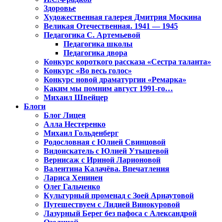
Здоровье
Художественная галерея Дмитрия Москина
Великая Отечественная. 1941 — 1945
Педагогика С. Артемьевой
Педагогика школы
Педагогика двора
Конкурс короткого рассказа «Сестра таланта»
Конкурс «Во весь голос»
Конкурс новой драматургии «Ремарка»
Каким мы помним август 1991-го…
Михаил Швейцер
Блоги
Блог Лицея
Алла Нестеренко
Михаил Гольденберг
Родословная с Юлией Свинцовой
Видоискатель с Юлией Утышевой
Вернисаж с Ириной Ларионовой
Валентина Калачёва. Впечатления
Лариса Хенинен
Олег Гальченко
Культурный променад с Зоей Арнаутовой
Путешествуем с Лидией Винокуровой
Лазурный Берег без пафоса с Александрой