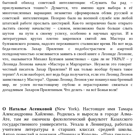
бытовой обиход советской интеллигенции: «Служить бы рад –
прислуживаться тошно!» Думается, что именно идея выбора в её
многочисленных вариациях незаметно сформировала облик русской и
советской интеллигенции. Позорно было на военной службе или любой
штатской работе прослыть шестеркой. Как-то неприлично было открыто
льстить своему начальству – словом, невозможно было больше слыть
шутом на пути к своему успеху, особенно в научных кругах. И в
литературных кругах плотно закрепился святой лик Мастера из
булгаковского романа, надолго пережившего сталинское время. Но вот ведь
беда-писатель Захар Прилепин с подобострастием и азартной
псевдонаучностью осмеливается заявить в своей книге о Леониде Леонове,
что, оказывается Михаил Булгаков заимствовал – едва ли не УКРАЛ! – у
Леонида Леонова начало «Мастера и Маргариты». Неужели это говорит
честный писатель Захар Прилепин? И как только вообще бумага такое
терпит! А если наоборот, вот ведь беда получается, если это Леонид Леонов
заимствовал у Мастера?.. Однако Леонид Леонов уже покинул наш бренный
мир, не успев по-настоящему глубоко и нерасторжимо связаться с
догадливым Захаром Прилепиным. Что делать – на всё Божья воля!
О
Наталье Асенковой (
New York). Настоящее имя Тамара
Александровна Хайленко. Родилась и выросла в городе Алма-
Ате, там же окончила филологический факультет Казахского
государственного университета. Уехала в Ленинград, работала
учителем литературы в старших классах средней школы.
Автор повестей и романов «Принцы и Короли», «Пара гнедых»,