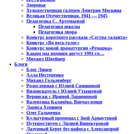
Здоровье
Художественная галерея Дмитрия Москина
Великая Отечественная. 1941 — 1945
Педагогика С. Артемьевой
Педагогика школы
Педагогика двора
Конкурс короткого рассказа «Сестра таланта»
Конкурс «Во весь голос»
Конкурс новой драматургии «Ремарка»
Каким мы помним август 1991-го…
Михаил Швейцер
Блоги
Блог Лицея
Алла Нестеренко
Михаил Гольденберг
Родословная с Юлией Свинцовой
Видоискатель с Юлией Утышевой
Вернисаж с Ириной Ларионовой
Валентина Калачёва. Впечатления
Лариса Хенинен
Олег Гальченко
Культурный променад с Зоей Арнаутовой
Путешествуем с Лидией Винокуровой
Лазурный Берег без пафоса с Александрой