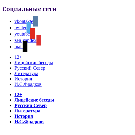
Социальные сети
vkontakte
twitter
youtube
zen-yandex
mail
12+
Лицейские беседы
Русский Север
Литература
История
И.С.Фрадков
12+
Лицейские беседы
Русский Север
Литература
История
И.С.Фрадков