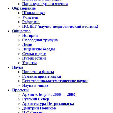
Парк культуры и чтения
Образование
Школа и вуз
Учитель
Реформы
ПОЛЁТ (научно-педагогический вестник)
Общество
История
Свободная трибуна
Люди
Лицейские беседы
Семья и дети
Путешествие
Утраты
Наука
Новости и факты
Гуманитарные науки
Естественно-математические науки
Наука в лицах
Проекты
Архив «Лицея». 2000 — 2003
Русский Север
Архитектура Петрозаводска
Дмитрий Новиков
И.С.Фрадков