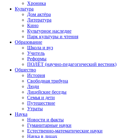
Хроника
Культура
Дом актёра
Литература
Кино
Культурное наследие
Парк культуры и чтения
Образование
Школа и вуз
Учитель
Реформы
ПОЛЁТ (научно-педагогический вестник)
Общество
История
Свободная трибуна
Люди
Лицейские беседы
Семья и дети
Путешествие
Утраты
Наука
Новости и факты
Гуманитарные науки
Естественно-математические науки
Наука в лицах