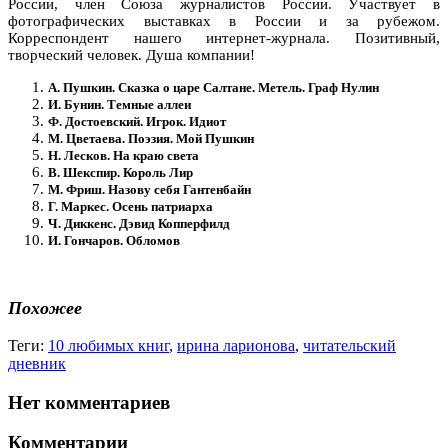
России, член Союза журналистов России. Участвует в
фотографических выставках в России и за рубежом.
Корреспондент нашего интернет-журнала. Позитивный,
творческий человек. Душа компании!
А. Пушкин. Сказка о царе Салтане. Метель. Граф Нулин
И. Бунин. Темные аллеи
Ф. Достоевский. Игрок. Идиот
М. Цветаева. Поэзия. Мой Пушкин
Н. Лесков. На краю света
В. Шекспир. Король Лир
М. Фриш. Назову себя Гантенбайн
Г. Маркес. Осень патриарха
Ч. Диккенс. Дэвид Копперфилд
И. Гончаров. Обломов
Похожее
Теги:
10 любимых книг
,
ирина ларионова
,
читательский
дневник
Нет комментариев
Комментарии