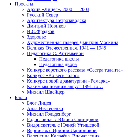
Проекты
Архив «Лицея». 2000 — 2003
Русский Север
Архитектура Петрозаводска
Дмитрий Новиков
И.С.Фрадков
Здоровье
Художественная галерея Дмитрия Москина
Великая Отечественная. 1941 — 1945
Педагогика С. Артемьевой
Педагогика школы
Педагогика двора
Конкурс короткого рассказа «Сестра таланта»
Конкурс «Во весь голос»
Конкурс новой драматургии «Ремарка»
Каким мы помним август 1991-го…
Михаил Швейцер
Блоги
Блог Лицея
Алла Нестеренко
Михаил Гольденберг
Родословная с Юлией Свинцовой
Видоискатель с Юлией Утышевой
Вернисаж с Ириной Ларионовой
Валентина Калачёва. Впечатления