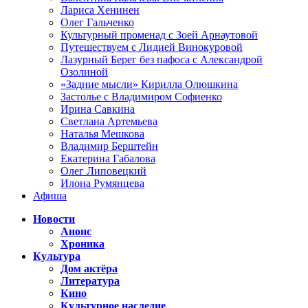
Лариса Хенинен
Олег Гальченко
Культурный променад с Зоей Арнаутовой
Путешествуем с Лидией Винокуровой
Лазурный Берег без пафоса с Александрой
Озолиной
«Задние мысли» Кирилла Олюшкина
Застолье с Владимиром Софиенко
Ирина Савкина
Светлана Артемьева
Наталья Мешкова
Владимир Берштейн
Екатерина Габалова
Олег Липовецкий
Илона Румянцева
Афиша
Новости
Анонс
Хроника
Культура
Дом актёра
Литература
Кино
Культурное наследие