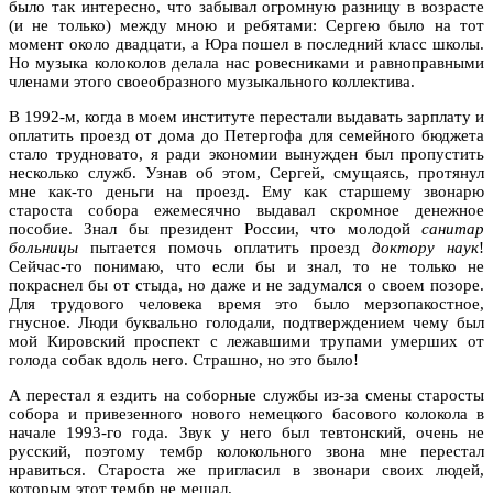
было так интересно, что забывал огромную разницу в возрасте
(и не только) между мною и ребятами: Сергею было на тот
момент около двадцати, а Юра пошел в последний класс школы.
Но музыка колоколов делала нас ровесниками и равноправными
членами этого своеобразного музыкального коллектива.
В 1992-м, когда в моем институте перестали выдавать зарплату и
оплатить проезд от дома до Петергофа для семейного бюджета
стало трудновато, я ради экономии вынужден был пропустить
несколько служб. Узнав об этом, Сергей, смущаясь, протянул
мне как-то деньги на проезд. Ему как старшему звонарю
староста собора ежемесячно выдавал скромное денежное
пособие. Знал бы президент России, что молодой
санитар
больницы
пытается помочь оплатить проезд
доктору наук
!
Сейчас-то понимаю, что если бы и знал, то не только не
покраснел бы от стыда, но даже и не задумался о своем позоре.
Для трудового человека время это было мерзопакостное,
гнусное. Люди буквально голодали, подтверждением чему был
мой Кировский проспект с лежавшими трупами умерших от
голода собак вдоль него. Страшно, но это было!
А перестал я ездить на соборные службы из-за смены старосты
собора и привезенного нового немецкого басового колокола в
начале 1993-го года. Звук у него был тевтонский, очень не
русский, поэтому тембр колокольного звона мне перестал
нравиться. Староста же пригласил в звонари своих людей,
которым этот тембр не мешал.