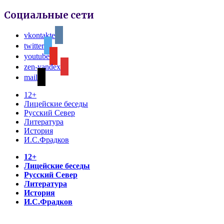
Социальные сети
vkontakte
twitter
youtube
zen-yandex
mail
12+
Лицейские беседы
Русский Север
Литература
История
И.С.Фрадков
12+
Лицейские беседы
Русский Север
Литература
История
И.С.Фрадков