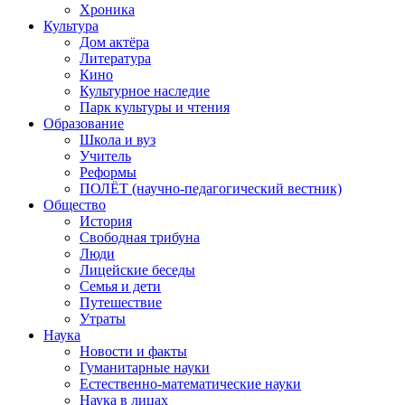
Хроника
Культура
Дом актёра
Литература
Кино
Культурное наследие
Парк культуры и чтения
Образование
Школа и вуз
Учитель
Реформы
ПОЛЁТ (научно-педагогический вестник)
Общество
История
Свободная трибуна
Люди
Лицейские беседы
Семья и дети
Путешествие
Утраты
Наука
Новости и факты
Гуманитарные науки
Естественно-математические науки
Наука в лицах