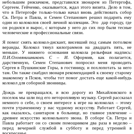
небольшим рюкзачком, представился звонарем из Петергофа,
Сергеем. Гейченко, оказывается, ждал этого визита. Дело в том,
что в Петергофе только-только начал вновь действовать собор
Св. Петра и Павла, и Семен Степанович решил подарить ему
один из колоколов своей личной коллекции. Это дар городу, где
он родился и вырос, с которым у него до сих пор были тесные
человеческие и профессиональные связи.
Я помог снять колокол-дискант, висевший под самым потолком
веранды. Колокол тянул килограммов на двадцать пять, не
меньше. У нижнего основания колокола рельефная надпись:
П.И.Оловянишниковъ С – И.
Оформив, как полагается,
дарственную, Семен Степанович попросил меня проводить
Сергея в Пушкинские Горы, в гостиницу, и похлопотать за него
там. Он также снабдил звонаря рекомендацией к своему старому
знакомому в Псков, чтобы тот помог достать еще какой-нибудь
колокол для соборной звонницы.
Дождь не прекращался, и всю дорогу из Михайловского в
поселок мы шли под его неторопливую музыку. Сергей рассказал
немного о себе, о своем интересе к игре на колоколах – этому
почти утраченному у нас чудному искусству. Работает Сергей,
как оказалось, санитаром в больнице, но главное увлечение –
древнее искусство колокольного звона. В соборе Св. Петра и
Павла работает он со своим помощником два раза в неделю –
перед вечерней службой в субботу и перед утренней в
воскресенье.