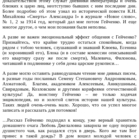
доказательством этому служат дневники императрицы и очень
близких к царю лиц, неотступно бывших с ним последние дни.
Более подробно об этом узнал из исторической повести К.Н.
Михайлова «Смерть» Александра I» в журнале «Новое слово»,
№ 1, 2 за 1914 год, который дал мне потом Гейченко. И еще
многое другое, о чем мои познания были неполны.
А разве не важен эмоциональный эффект общения с Гейченко?
Признайтесь, что крайне трудно остаться спокойным, когда
рядом с тобою человек, слушавший и знавший Клюева, Есенина
(и хоронивший его), Блока (и в составе комиссии описывавший
его квартиру сразу же после смерти), Малевича, Филонова,
читавший в подлиннике у себя дома царские рукописи…
А разве могло оставить равнодушным чтение мне дивных писем,
в разные годы посланных Семену Степановичу Андрониковым,
Ахматовой, Благим, академиком Алексеевым, Аникушиным,
Свиридовым, Козловским и другими корифеями отечественной
культуры! Да, воистину Гейченко – не только ходячая
энциклопедия, но и золотой слиток истории нашей культуры.
Таких людей очень-очень мало. Хорошо, что он успел многое
записать и рассказать для потомков!
…Рассказ Гейченко подходил к концу, уже верный хранитель
домашнего очага Любовь Джелаловна заварила не одну порцию
душистого чая, как раздался стук в дверь. Кого же там Бог
принес в такой дождь? В дом вошел молодой человек с