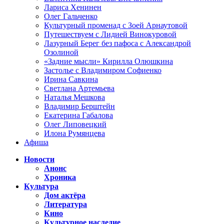
Лариса Хенинен
Олег Гальченко
Культурный променад с Зоей Арнаутовой
Путешествуем с Лидией Винокуровой
Лазурный Берег без пафоса с Александрой
Озолиной
«Задние мысли» Кирилла Олюшкина
Застолье с Владимиром Софиенко
Ирина Савкина
Светлана Артемьева
Наталья Мешкова
Владимир Берштейн
Екатерина Габалова
Олег Липовецкий
Илона Румянцева
Афиша
Новости
Анонс
Хроника
Культура
Дом актёра
Литература
Кино
Культурное наследие