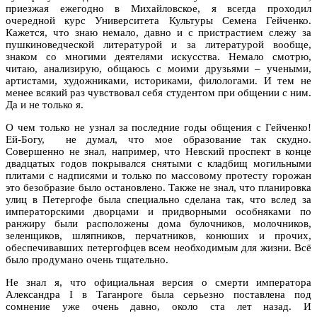
приезжая ежегодно в Михайловское, я всегда проходил
очередной курс Университета Культуры Семена Гейченко.
Кажется, что знаю немало, давно и с пристрастием слежу за
пушкиноведческой литературой и за литературой вообще,
знаком со многими деятелями искусства. Немало смотрю,
читаю, анализирую, общаюсь с моими друзьями – учеными,
артистами, художниками, историками, филологами. И тем не
менее всякий раз чувствовал себя студентом при общении с ним.
Да и не только я.
О чем только не узнал за последние годы общения с Гейченко!
Ей-Богу, не думал, что мое образование так скудно.
Совершенно не знал, например, что Невский проспект в конце
двадцатых годов покрывался снятыми с кладбищ могильными
плитами с надписями и только по массовому протесту горожан
это безобразие было остановлено. Также не знал, что планировка
улиц в Петергофе была специально сделана так, что вслед за
императорскими дворцами и придворными особняками по
ранжиру были расположены дома булочников, молочников,
зеленщиков, шляпников, перчатников, конюших и прочих,
обеспечивавших петергофцев всем необходимым для жизни. Всё
было продумано очень тщательно.
Не знал я, что официальная версия о смерти императора
Александра I в Таганроге была серьезно поставлена под
сомнение уже очень давно, около ста лет назад. И