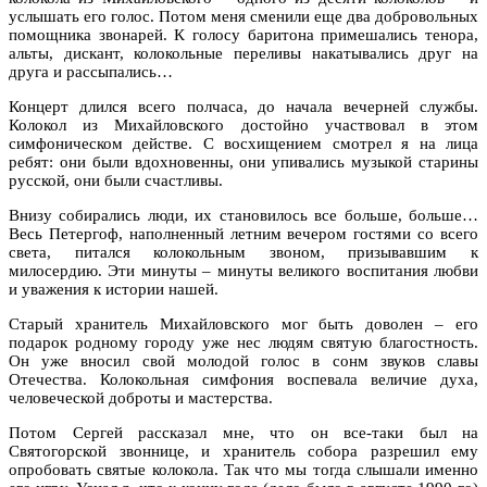
услышать его голос. Потом меня сменили еще два добровольных
помощника звонарей. К голосу баритона примешались тенора,
альты, дискант, колокольные переливы накатывались друг на
друга и рассыпались…
Концерт длился всего полчаса, до начала вечерней службы.
Колокол из Михайловского достойно участвовал в этом
симфоническом действе. С восхищением смотрел я на лица
ребят: они были вдохновенны, они упивались музыкой старины
русской, они были счастливы.
Внизу собирались люди, их становилось все больше, больше…
Весь Петергоф, наполненный летним вечером гостями со всего
света, питался колокольным звоном, призывавшим к
милосердию. Эти минуты – минуты великого воспитания любви
и уважения к истории нашей.
Старый хранитель Михайловского мог быть доволен – его
подарок родному городу уже нес людям святую благостность.
Он уже вносил свой молодой голос в сонм звуков славы
Отечества. Колокольная симфония воспевала величие духа,
человеческой доброты и мастерства.
Потом Сергей рассказал мне, что он все-таки был на
Святогорской звоннице, и хранитель собора разрешил ему
опробовать святые колокола. Так что мы тогда слышали именно