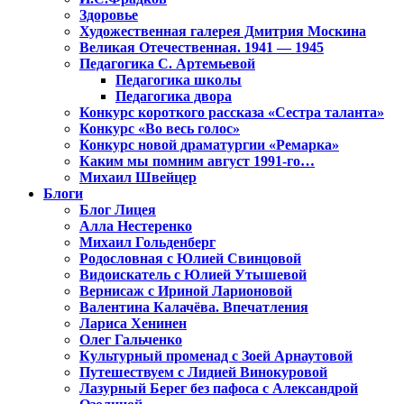
Здоровье
Художественная галерея Дмитрия Москина
Великая Отечественная. 1941 — 1945
Педагогика С. Артемьевой
Педагогика школы
Педагогика двора
Конкурс короткого рассказа «Сестра таланта»
Конкурс «Во весь голос»
Конкурс новой драматургии «Ремарка»
Каким мы помним август 1991-го…
Михаил Швейцер
Блоги
Блог Лицея
Алла Нестеренко
Михаил Гольденберг
Родословная с Юлией Свинцовой
Видоискатель с Юлией Утышевой
Вернисаж с Ириной Ларионовой
Валентина Калачёва. Впечатления
Лариса Хенинен
Олег Гальченко
Культурный променад с Зоей Арнаутовой
Путешествуем с Лидией Винокуровой
Лазурный Берег без пафоса с Александрой