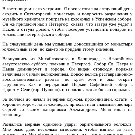
В гостиницу мы его устроили. Я посоветовал на следующий день
сходить в Святогорский монастырь и попросить разрешения у
музейного хранителя поиграть на колоколах в Успенском соборе.
Он же пригласил нас в Петергоф, сказав, что завтра уже уедет в
Псков, а оттуда домой, чтобы поскорее установить подарок на
колокольне петергофского собора.
На следующий день мы услышали доносившийся от монастыря
колокольный звон, но как-то не придали этому значения.
Вернувшись из Михайловского в Ленинград, в ближайшую
августовскую субботу поехали в Петергоф. Собор Св. Петра и
Павла доминирует в городе. Он виден отовсюду, поражая
величием и былым великолепием. Вовсю велись реставрационно-
восстановительные работы, но храм жил и был открыт
верующим. Как и переданный Церкви Софийский собор в
Царском Селе (гор. Пушкин), он пользовался любовью горожан.
За полчаса до начала вечерней службы, проходившей, кстати, с
хорошим хором, на велосипедах приехал наш знакомый звонарь
Сергей со своим напарником Александром. Меня взяли на
звонницу.
Раздались мерные одинокие удары баритонального колокола.
Мне было дано несколько мгновений, чтобы взяться за язык
колокола из Михайловского – одного из десяти колоколов – и