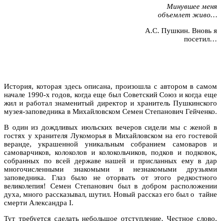
Минувшее меня
объемлет живо…
А.С. Пушкин. Вновь я
посетил…
История, которая здесь описана, произошла с автором в самом
начале 1990-х годов, когда еще был Советский Союз и когда еще
жил и работал знаменитый директор и хранитель Пушкинского
музея-заповедника в Михайловском Семен Степанович Гейченко.
В один из дождливых июльских вечеров сидели мы с женой в
гостях у хранителя Лукоморья в Михайловском на его гостевой
веранде, украшенной уникальным собранием самоваров и
самоварчиков, колоколов и колокольчиков, подков и подковок,
собранных по всей державе нашей и присланных ему в дар
многочисленными знакомыми и незнакомыми друзьями
заповедника. Глаз было не оторвать от этого редкостного
великолепия! Семен Степанович был в добром расположении
духа, много рассказывал, шутил. Новый рассказ его был о тайне
смерти Александра I.
Тут требуется сделать небольшое отступление. Честное слово,