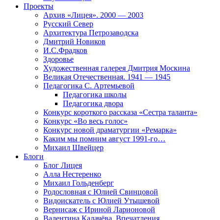
Проекты
Архив «Лицея». 2000 — 2003
Русский Север
Архитектура Петрозаводска
Дмитрий Новиков
И.С.Фрадков
Здоровье
Художественная галерея Дмитрия Москина
Великая Отечественная. 1941 — 1945
Педагогика С. Артемьевой
Педагогика школы
Педагогика двора
Конкурс короткого рассказа «Сестра таланта»
Конкурс «Во весь голос»
Конкурс новой драматургии «Ремарка»
Каким мы помним август 1991-го…
Михаил Швейцер
Блоги
Блог Лицея
Алла Нестеренко
Михаил Гольденберг
Родословная с Юлией Свинцовой
Видоискатель с Юлией Утышевой
Вернисаж с Ириной Ларионовой
Валентина Калачёва. Впечатления