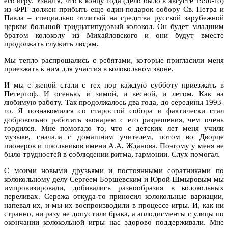
его игру. Узнал я, что к концу года (дело было в августе 1990-го)
из ФРГ должен прибыть еще один подарок собору Св. Петра и
Павла – специально отлитый на средства русской зарубежной
церкви большой тридцатипудовый колокол. Он будет младшим
братом колоколу из Михайловского и они будут вместе
продолжать служить людям.
Мы тепло распрощались с ребятами, которые пригласили меня
приезжать к ним для участия в колокольном звоне.
И мы с женой стали с тех пор каждую субботу приезжать в
Петергоф. И осенью, и зимой, и весной, и летом. Как на
любимую работу. Так продолжалось два года, до середины 1993-
го. Я познакомился со старостой собора и фактически стал
добровольно работать звонарем с его разрешения, чем очень
гордился. Мне помогало то, что с детских лет меня учили
музыке, сначала с домашним учителем, потом во Дворце
пионеров и школьников имени А.А. Жданова. Поэтому у меня не
было трудностей в соблюдении ритма, гармонии. Слух помогал.
С моими новыми друзьями и постоянными соратниками по
колокольному делу Сергеем Борщевским и Юрой Шмыровым мы
импровизировали, добивались разнообразия в колокольных
переливах. Сережа откуда-то приносил колокольные вариации,
напевал их, и мы их воспроизводили в процессе игры. И, как ни
странно, ни разу не допустили брака, а аплодисменты с улицы по
окончании колокольной игры нас здорово поддерживали. Мне