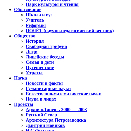
Парк культуры и чтения
Образование
Школа и вуз
Учитель
Реформы
ПОЛЁТ (научно-педагогический вестник)
Общество
История
Свободная трибуна
Люди
Лицейские беседы
Семья и дети
Путешествие
Утраты
Наука
Новости и факты
Гуманитарные науки
Естественно-математические науки
Наука в лицах
Проекты
Архив «Лицея». 2000 — 2003
Русский Север
Архитектура Петрозаводска
Дмитрий Новиков
И.С.Фрадков