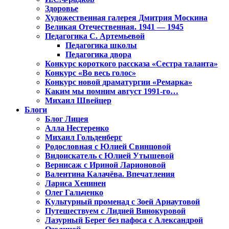
Здоровье
Художественная галерея Дмитрия Москина
Великая Отечественная. 1941 — 1945
Педагогика С. Артемьевой
Педагогика школы
Педагогика двора
Конкурс короткого рассказа «Сестра таланта»
Конкурс «Во весь голос»
Конкурс новой драматургии «Ремарка»
Каким мы помним август 1991-го…
Михаил Швейцер
Блоги
Блог Лицея
Алла Нестеренко
Михаил Гольденберг
Родословная с Юлией Свинцовой
Видоискатель с Юлией Утышевой
Вернисаж с Ириной Ларионовой
Валентина Калачёва. Впечатления
Лариса Хенинен
Олег Гальченко
Культурный променад с Зоей Арнаутовой
Путешествуем с Лидией Винокуровой
Лазурный Берег без пафоса с Александрой