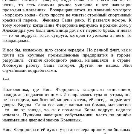
ноги», то есть окончил речное училище и все навигации
проводил в плаваниях. Возвращавшегося из плаваний молодого
«морского волка» было просто не узнать: стройный спортивный
красивый парень. Женился Саша рано. И развелся вскоре. К
тому моменту, когда Нина Федоровна вернулась в родной дом, у
Александра уже была школьница дочь от первого брака, и новая
— то ли подруга, то ли супруга, которая то уезжала от него, то
возвращалась.
И все бы, возможно, шло своим чередом. Но речной флот, как и
почти все крупные промышленные предприятия в городе,
разрушила стихия свободного рынка, начавшаяся в стране.
Любимую работу Саша потерял. Другой не нашел. Жил
случайными подработками.
***
Поликлиника, где Нина Федоровна, заведовала отделением,
находилась недалеко от дома. И направляясь туда по утрам, она
не раз видела, как бывший мореплаватель, её сосед, подметает
дворы. Видом Саша все чаще напоминал бомжа, маявшегося
то ли от голода, то ли с похмелья. Когда подруга надолго
исчезала, Пушкина навещали собутыльники, часто по ошибке
нажимавшие дверной звонок Крыловых.
Нина Федоровна и её муж с утра до вечера принимали больных: