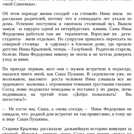
«мой Сашенька».
Об этом периоде жизни соседей «за стенкой» Нина знала по
рассказам родителей, потому что в семнадцать лет уехала из
дома. Успешно поступила и окончила столичный вуз. Вышла
замуж за хирурга одной из петербургских клиник. Сама Нина
Федоровна работала там же терапевтом. Взрослые их дети-
студенты жили отдельно. Но супругам пришлось переехать из
северной столицы в «двушку» в блочном доме, где прошло
детство Нины Крыловой, теперь – Голубевой. Родители старели,
болели: Нина Федоровна никому не могла и не хотела доверить
уход за ними.
По приезде первым, кого они с мужем встретили в подъезде,
оказался никто иной, как Саша Пушкин. В седовласом уже, но
моложавом, высокого роста человеке Нина узнавала все же
худенького мальчика с огромными темными грустными глазами.
Сосед ловко подхватил чемоданы и поставил у их двери, легко
поднявшись на третий этаж: «Добро пожаловать! Вы
погостить?»
– Не гости мы, Саша, а снова соседи, – Нина Федоровна не
ожидала, что родной дом встретит их так приветливо, к тому же
в лице Саши Пушкина.
Старики Крыловы рассказали дальнейшую историю живущих за
стенкой. Наталья умерла, когда Саша уже почти «встал на