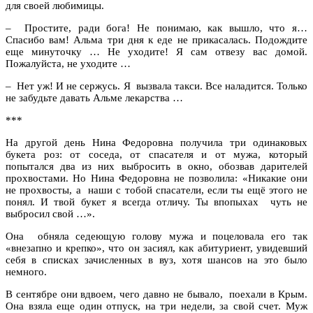
для своей любимицы.
– Простите, ради бога! Не понимаю, как вышло, что я…
Спасибо вам! Альма три дня к еде не прикасалась. Подождите
еще минуточку … Не уходите! Я сам отвезу вас домой.
Пожалуйста, не уходите …
– Нет уж! И не сержусь. Я вызвала такси. Все наладится. Только
не забудьте давать Альме лекарства …
***
На другой день Нина Федоровна получила три одинаковых
букета роз: от соседа, от спасателя и от мужа, который
попытался два из них выбросить в окно, обозвав дарителей
прохвостами. Но Нина Федоровна не позволила: «Никакие они
не прохвосты, а наши с тобой спасатели, если ты ещё этого не
понял. И твой букет я всегда отличу. Ты впопыхах чуть не
выбросил свой …».
Она обняла седеющую голову мужа и поцеловала его так
«внезапно и крепко», что он засиял, как абитуриент, увидевший
себя в списках зачисленных в вуз, хотя шансов на это было
немного.
В сентябре они вдвоем, чего давно не бывало, поехали в Крым.
Она взяла еще один отпуск, на три недели, за свой счет. Муж