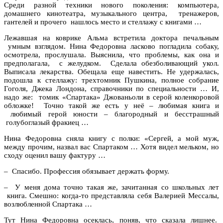
Среди разной техники нового поколения: компьютера,
домашнего кинотеатра, музыкального центра, тренажеров,
гантелей и прочего нашлось место и стеллажу с книгами …
Лежавшая на коврике Альма встретила доктора печальным
умным взглядом. Нина Федоровна ласково погладила собаку,
осмотрела, прослушала. Выяснила, что проблемы, как она и
предполагала, с желудком. Сделала обезболивающий укол.
Выписала лекарства. Обещала еще навестить. Не удержалась,
подошла к стеллажу: трехтомник Пушкина, полное собрание
Гоголя, Джека Лондона, справочники по специальности … И,
надо же: томик «Спартака» Джованьоли в серой коленкоровой
обложке! Точно такой же есть у неё – любимая книга и
любимый герой юности – благородный и бесстрашный
голубоглазый фракиец …
Нина Федоровна сняла книгу с полки: «Сергей, а мой муж,
между прочим, назвал вас Спартаком … Хотя видел мельком, но
сходу оценил вашу фактуру …
– Спасибо. Профессия обязывает держать форму.
– У меня дома точно такая же, зачитанная со школьных лет
книга. Смешно: когда-то представляла себя Валерией Мессалы,
возлюбленной Спартака …
Тут Нина Федоровна осеклась, поняв, что сказала лишнее.