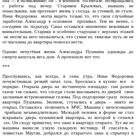
она — в поликлинике; он – в военном госпитале. Возвращались
с работы под вечер. Стариков Крыловых, знавших не
понаслышке, как протекает жизнь у соседа, за стенкой, не стало.
Нина Федоровна могла видеть только то, что свои случайные
заработки Александр в основном пропивал. Тем не менее, с
соседями по подъезду Саша оставался неизменно вежливым и
внимательным. Старики и особенно старушки с верхних этажей
не могли на него нахвалиться, что сумки их тяжелые чуть ли не
от магазина до квартиры помогал нести.
Однако непутёвая жизнь Александра Пушкина однажды до
смерти напугала весь дом. А произошло вот что.
***
Проснувшись, как всегда, в семь утра, Нина Федоровна
почувствовала резкий запах газа. Бросилась в кухню: все в
порядке. Открыла дверь на лестничную площадку: там разило
газом так сильно, что соседи стали высовывать из дверей свои
заспанные встревоженные головы. Под подозрение сразу попала
квартира Пушкина. Звонили, стучались в дверь – никто не
открыл. Оставалось позвонить в МЧС. Машина с эмчеэсовцами
прибыла незамедлительно. Молодой человек в форме не стал
вскрывать дверь пушкинской квартиры, из которой и сочился
газ. Он сходу приметил, что окно в квартиру открыто. Тут же из
машины вынесли узкую складную лестницу. И спасатель с
ловкостью Маугли, добрался до открытого окна и спрыгнул в