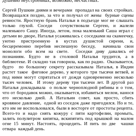
душевно неустроенных, возможно, несчастных.
Сергей Пушкин днями и вечерами пропадал на своих стройках.
Возвращался поздно, за что и получал от жены бурные сцены
ревности. Яростную брань Натальи в подъезде мог не слышать
только глухой. Соседи сочувствовали Сергею, и жалели
маленького Сашу. Иногда, летом, пока маленький Саша играл с
детьми во дворе, Наталья усаживалась с соседками на скамеечку,
уютно пристроенную в кустах душистой сирени, и,
бесцеремонно перебив неспешную беседу, начинала свои
монологи обо всем на свете. Соседки диву давались её
познаниям. Будто не в столовой Наталья трудится, а в
библиотеке. И складно так говорила, как по радио. Оказывается,
будто по большому секрету рассказывала Наталья, в Индии
растет такое фиговое дерево, у которого три тысячи ветвей, и
под ними могут спрятаться от дождя одновременно несколько
тысяч человек. И этому дереву три тысячи лет. В другой раз
Наталья докладывала о пользе черноплодной рябины и о том,
что от бородавок можно, оказывается, избавиться мелом, нанося
его несколько дней. А Натальин совет, как просто, сбить
кровяное давление, одной из соседок даже пригодился. Но и те,
кто им не воспользовался, были в восторге от простоты рецепта.
Всего-то и надо снять кожуру с пяти картофелин, промыть,
залить полулитром кипятка, вскипятить под крышкой на малом
огне 15 минут. Настоять, процедить. И пить по две чашки
отвара каждый день.