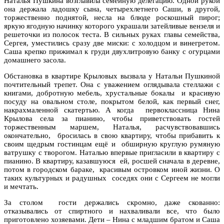
Наталья Пушкина возглавила семейную делегацию. Одной рукой
она держала ладошку сына, четырехлетнего Саши, в другой,
торжественно поднятой, несла на блюде роскошный пирог;
яркую ягодную начинку которого украшали затейливые вензеля и
решеточки из полосок теста. В сильных руках главы семейства,
Сергея, уместились сразу две миски: с холодцом и винегретом.
Саша крепко прижимал к груди двухлитровую банку с огурцами
домашнего засола.
Обстановка в квартире Крыловых вызвала у Натальи Пушкиной
почтительный трепет. Она с уважением оглядывала стеллажи с
книгами, добротную мебель, хрустальные бокалы и красивую
посуду на овальном столе, покрытом белой, как первый снег,
накрахмаленной скатертью. А когда первоклассница Нина
Крылова села за пианино, чтобы приветствовать гостей
торжественным маршем, Наталья, расчувствовавшись
окончательно, бросилась в свою квартиру, чтобы прибавить к
своим щедрым гостинцам ещё и обширную круглую румяную
ватрушку с творогом. Наталью впервые пригласили в квартиру с
пианино. В квартиру, казавшуюся ей, росшей сначала в деревне,
потом в городском бараке, красивым островком иной жизни. О
таких культурных и радушных соседях они с Сергеем не могли
и мечтать.
За столом гости держались скромно, даже скованно:
отказывались от спиртного и нахваливали все, что было
приготовлено хозяевами. Дети – Нина с младшим братом и Саша