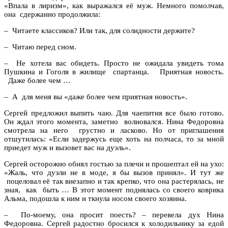
«Впала в лиризм», как выражался её муж. Немного помолчав,
она сдержанно продолжила:
– Читаете классиков? Или так, для солидности держите?
– Читаю перед сном.
– Не хотела вас обидеть. Просто не ожидала увидеть тома
Пушкина и Гоголя в жилище спартанца. Приятная новость.
Даже более чем …
– А для меня вы «даже более чем приятная новость».
Сергей предложил выпить чаю. Для чаепития все было готово.
Он ждал этого момента, заметно волновался. Нина Федоровна
смотрела на него грустно и ласково. Но от приглашения
отшутилась: «Если задержусь еще хоть на полчаса, то за мной
приедет муж и вызовет вас на дуэль».
Сергей осторожно обнял гостью за плечи и прошептал ей на ухо:
«Жаль, что дуэли не в моде, я бы вызов принял». И тут же
поцеловал её так внезапно и так крепко, что она растерялась, не
зная, как быть … В этот момент поднялась со своего коврика
Альма, подошла к ним и ткнула носом своего хозяина.
– По-моему, она просит поесть? – перевела дух Нина
Федоровна. Сергей радостно бросился к холодильнику за едой