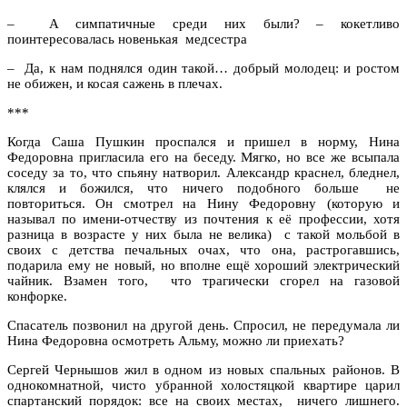
– А симпатичные среди них были? – кокетливо
поинтересовалась новенькая медсестра
– Да, к нам поднялся один такой… добрый молодец: и ростом
не обижен, и косая сажень в плечах.
***
Когда Саша Пушкин проспался и пришел в норму, Нина
Федоровна пригласила его на беседу. Мягко, но все же всыпала
соседу за то, что спьяну натворил. Александр краснел, бледнел,
клялся и божился, что ничего подобного больше не
повториться. Он смотрел на Нину Федоровну (которую и
называл по имени-отчеству из почтения к её профессии, хотя
разница в возрасте у них была не велика) с такой мольбой в
своих с детства печальных очах, что она, растрогавшись,
подарила ему не новый, но вполне ещё хороший электрический
чайник. Взамен того, что трагически сгорел на газовой
конфорке.
Спасатель позвонил на другой день. Спросил, не передумала ли
Нина Федоровна осмотреть Альму, можно ли приехать?
Сергей Чернышов жил в одном из новых спальных районов. В
однокомнатной, чисто убранной холостяцкой квартире царил
спартанский порядок: все на своих местах, ничего лишнего.