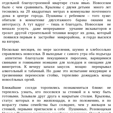
отдельной благоустроенной квартире стала явью. Новоселам
было с чем сравнивать. Крыловы с двумя детьми много лет
теснились на 20 квадратных метрах в коммуналке почтенного
дома в центре города. Пушкины с ребенком – того хуже:
обитали в комнатенке двухэтажного барака окнами на
автотрассу. А тут вдруг – тишь и благодать. Новоселам не
мешало уснуть даже непрерывное урчание экскаваторов и
грохот другой строительной техники вокруг их дома, который
появился первым в застройке микрорайона, и гордо высился
на взгорке.
Несколько месяцев, по мере заселения, шумно и хлебосольно
справлялись новоселья. В выходные с самого утра оба подъезда
аппетитно благоухали пекущимися пирогами, варящимися
свиными и говяжьими ножками для холодцов и овощами для
винегретов. К вечеру запахи закусок мощно перекрывал
алкогольный и табачный. Но даже это испытание некурящие и
трезвенники переносили стойко, терпеливо дожидаясь конца
новосёльных оргий.
Ближайшие соседи торопились познакомиться ближе: не
терпелось узнать, кто поселился за стенкой и к чему быть
готовыми. Зазывали друг друга к накрытым столам. Крыловы,
статус которых и по жилплощади, и по положению, и по
возрасту главы семейства был солиднее, чем у жильцов за
стенкой, первыми пригласили к себе Пушкиных. Розовощекая