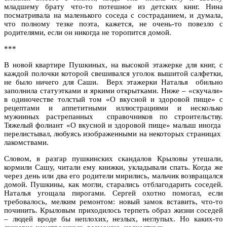
младшему брату что-то потешное из детских книг. Нина
посматривала на маленького соседа с состраданием, и думала,
что полному тезке поэта, кажется, не очень-то повезло с
родителями, если он никогда не торопится домой.
***
В новой квартире Пушкиных, на высокой этажерке для книг, с
каждой полочки которой свешивался уголок вышитой салфетки,
не было ничего для Саши. Верх этажерки Наталья обильно
заполнила статуэтками и яркими открытками. Ниже – «скучали»
в одиночестве толстый том «О вкусной и здоровой пище» с
рецептами и аппетитными иллюстрациями и несколько
мужниных растрепанных справочников по строительству.
Тяжелый фолиант «О вкусной и здоровой пище» малыш иногда
перелистывал, любуясь изображенными на некоторых страницах
лакомствами.
Словом, в разгар пушкинских скандалов Крыловы утешали,
кормили Сашу, читали ему книжки, укладывали спать. Когда же
через день или два его родители мирились, мальчик возвращался
домой. Пушкины, как могли, старались отблагодарить соседей.
Наталья угощала пирогами. Сергей охотно помогал, если
требовалось, мелким ремонтом: новый замок вставить, что-то
починить. Крыловым приходилось терпеть образ жизни соседей
– людей вроде бы неплохих, незлых, неглупых. Но каких-то