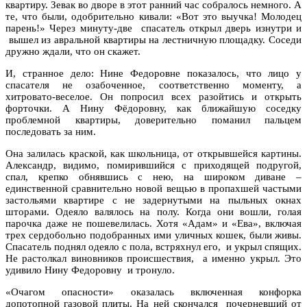
квартиру. Зевак во дворе в этот ранний час собралось немного. А
те, что были, одобрительно кивали: «Вот это выучка! Молодец
парень!» Через минуту-две спасатель открыл дверь изнутри и
вышел из авральной квартиры на лестничную площадку. Соседи
дружно ждали, что он скажет.
И, странное дело: Нине Федоровне показалось, что лицо у
спасателя не озабоченное, соответственно моменту, а
хитровато-веселое. Он попросил всех разойтись и открыть
форточки. А Нину Фёдоровну, как ближайшую соседку
проблемной квартиры, доверительно поманил пальцем
последовать за ним.
Она залилась краской, как школьница, от открывшейся картины.
Александр, видимо, помирившийся с приходящей подругой,
спал, крепко обнявшись с нею, на широком диване –
единственной сравнительно новой вещью в пропахшей частыми
застольями квартире с не задернутыми на пыльных окнах
шторами. Одеяло валялось на полу. Когда они вошли, голая
парочка даже не пошевелилась. Хотя «Адам» и «Ева», включая
трех сердобольно подобранных ими уличных кошек, были живы.
Спасатель поднял одеяло с пола, встряхнул его, и укрыл спящих.
Не растолкал виновников происшествия, а именно укрыл. Это
удивило Нину Федоровну и тронуло.
«Очагом опасности» оказалась включенная конфорка
допотопной газовой плиты. На ней скончался почерневший от