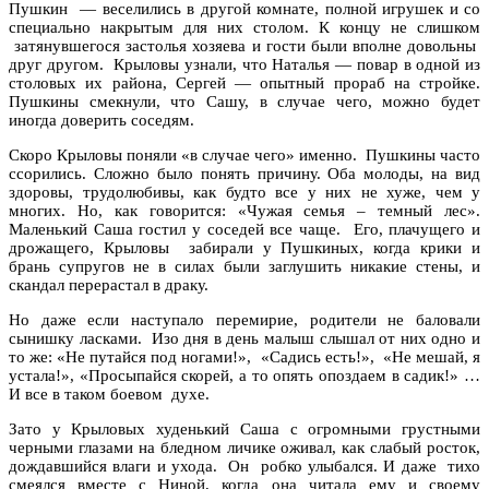
Пушкин — веселились в другой комнате, полной игрушек и со
специально накрытым для них столом. К концу не слишком
затянувшегося застолья хозяева и гости были вполне довольны
друг другом. Крыловы узнали, что Наталья — повар в одной из
столовых их района, Сергей — опытный прораб на стройке.
Пушкины смекнули, что Сашу, в случае чего, можно будет
иногда доверить соседям.
Скоро Крыловы поняли «в случае чего» именно. Пушкины часто
ссорились. Сложно было понять причину. Оба молоды, на вид
здоровы, трудолюбивы, как будто все у них не хуже, чем у
многих. Но, как говорится: «Чужая семья – темный лес».
Маленький Саша гостил у соседей все чаще. Его, плачущего и
дрожащего, Крыловы забирали у Пушкиных, когда крики и
брань супругов не в силах были заглушить никакие стены, и
скандал перерастал в драку.
Но даже если наступало перемирие, родители не баловали
сынишку ласками. Изо дня в день малыш слышал от них одно и
то же: «Не путайся под ногами!», «Садись есть!», «Не мешай, я
устала!», «Просыпайся скорей, а то опять опоздаем в садик!» …
И все в таком боевом духе.
Зато у Крыловых худенький Саша с огромными грустными
черными глазами на бледном личике оживал, как слабый росток,
дождавшийся влаги и ухода. Он робко улыбался. И даже тихо
смеялся вместе с Ниной, когда она читала ему и своему