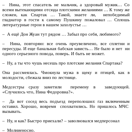
– Нина, этот спасатель не мальчик, а здоровый мужик… Со
всеми вытекающими отсюда плотскими желаниями … К тому же
сложен, как Спартак … Такой, знаете ли, непобедимый
гладиатор в гости к самому Пушкину пожаловал … Сплошь
литературные герои в нашем захолустье …
– А ещё Дон Жуан тут рядом … Забыл про себя, любимого?
– Нина, повторяю: все очень преувеличено, все сплетни и
пересуды. И еще банальная бабская зависть… Не было и нет ни
одного серьезного повода, поверь. И быть не может.
– Ну, а ты что чушь несешь про плотские желания Спартака?
Она рассмеялась. Чмокнула мужа в щеку и птицей, как в
молодости, сбежала вниз по лестнице.
Медсестры сразу заметили перемену в заведующей.
«Случилось что, Нина Федоровна?».
– Да вот сосед весь подъезд переполошил: газ включенным
оставил. Хорошо, вовремя спохватились. Но пришлось МЧС
вызывать.
– Ну, и как? Быстро приехали? – заволновался медперсонал
– Молниеносно.