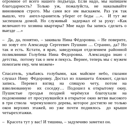
огромное от всего нашего подъезда. Если надо, мы напишем
благодарность? Только уж, пожалуйста, не наказывайте
виновников строго. Мы сами все им выскажем. Раз уж так
вышло, что ангел-хранитель уберег от беды …». И тут же
заспешила домой. Но служивый задержал её за руку: «Как
величают-то хозяина квартиры? Мне надо бы запись сделать о
выезде …»
– Да, да, понятно, – закивала Нина Фёдоровна. – Не поверите,
но зовут его Александр Сергеевич Пушкин … Странно, да? Но
так и есть. Кстати, я врач, заведующая отделением районной
поликлиники Голубева Нина Федоровна. Александра знаю с
детства, потому так о нем и пекусь. Вернее, теперь мы с мужем
помогаем ему, чем можем»
Спасатель, улыбаясь голубыми, как майское небо, глазами
слушал Нину Фёдоровну. Достал из планшета блокнот, сделал
запись. Перевел взгляд на спящую чету, потом на
взволнованную их соседку… Подошел к открытому окну.
Пушистые гроздья поздней черёмухи благоухали на
подоконнике от просунувшейся в открытое окно ветви высокого
в три ствола черемухового дерева, которое достигло не только
окон верхних этажей, но уже почти поднялось до крыши
четырехэтажки.
– Красота тут у вас! И тишина, – задумчиво заметил он.