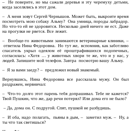
– Не поверите, но мы сажали деревья и эту черемуху детьми,
когда заселялись в этот дом.
– А меня зовут Сергей Чернышов. Может быть, выкроите время
посмотреть мою собаку Альму? Она умница, породы лабрадор.
Но что-то ей не здоровится. Несколько дней ничего не ест. Даже
на прогулки не рвется. Все лежит.
– Вообще-то животными занимаются ветеринарные клиники, –
ответила Нина Федоровна. Но тут же, вспомнив, как заботливо
спасатель укрыл одеялом её проштрафившихся подопечных,
согласилась: «Хотя … у животных хвори те же, что и у нас, у
людей. Запишите мой телефон. Завтра посмотрю вашу Альму.
– Я за вами заеду? – предложил новый знакомый.
Вернувшись, Нина Федоровна все рассказала мужу. Он был
раздражен, нервничал:
– Что-то долго этот парень тебя допрашивал. Тебе не кажется?
Твой Пушкин, что же, дар речи потерял? Или дома его не было?
– Да, дома он. С подругой. Спят, пушкой не разбудишь.
– И оба, надо полагать, пьяны в дым, – заметил муж. – Ну, а
ты что так светишься?