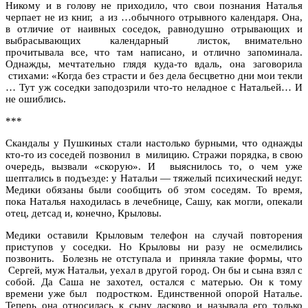
Никому и в голову не приходило, что свои познания Наталья
черпает не из книг, а из …обычного отрывного календаря. Она,
в отличие от наивных соседок, равнодушно отрывающих и
выбрасывающих календарный листок, внимательно
прочитывала все, что там написано, и отлично запоминала.
Однажды, мечтательно глядя куда-то вдаль, она заговорила
стихами: «Когда без страсти и без дела бесцветно дни мои текли
… Тут уж соседки заподозрили что-то неладное с Натальей… И
не ошиблись.
***
Скандалы у Пушкиных стали настолько бурными, что однажды
кто-то из соседей позвонил в милицию. Стражи порядка, в свою
очередь, вызвали «скорую». И выяснилось то, о чем уже
шептались в подъезде: у Натальи — тяжелый психический недуг.
Медики обязаны были сообщить об этом соседям. То время,
пока Наталья находилась в лечебнице, Сашу, как могли, опекали
отец, детсад и, конечно, Крыловы.
Медики оставили Крыловым телефон на случай повторения
приступов у соседки. Но Крыловы ни разу не осмелились
позвонить. Болезнь не отступала и приняла такие формы, что
Сергей, муж Натальи, уехал в другой город. Он бы и сына взял с
собой. Да Саша не захотел, остался с матерью. Он к тому
времени уже был подростком. Единственной опорой Наталье.
Теперь она относилась к сыну ласково и называла его только