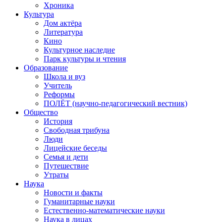
Хроника
Культура
Дом актёра
Литература
Кино
Культурное наследие
Парк культуры и чтения
Образование
Школа и вуз
Учитель
Реформы
ПОЛЁТ (научно-педагогический вестник)
Общество
История
Свободная трибуна
Люди
Лицейские беседы
Семья и дети
Путешествие
Утраты
Наука
Новости и факты
Гуманитарные науки
Естественно-математические науки
Наука в лицах