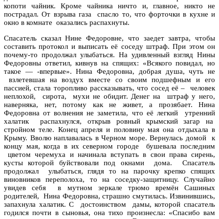
копоти чайник. Кроме чайника ничто и, главное, никто не
пострадал. От взрыва газа спасло то, что форточки в кухне и
окно в комнате оказались распахнуты.
Спасатель сказал Нине Федоровне, что заедет завтра, чтобы
составить протокол и выписать её соседу штраф. При этом он
почему-то продолжал улыбаться. На удивленный взгляд Нины
Федоровны ответил, кивнув на спящих: «Всякого повидал, но
такое — -впервые». Нина Федоровна, добрая душа, чуть не
взлетевшая на воздух вместе со своим подшефным и его
пассией, стала торопливо рассказывать, что сосед её – человек
неплохой, сирота, мухи не обидит. Денег на штраф у него,
наверняка, нет, потому как не живет, а прозябает. Нина
Федоровна от волнения не заметила, что её легкий утренний
халатик распахнулся, открыв ровный крымский загар на
стройном теле. Конец апреля и половину мая она отдыхала в
Крыму. Вволю наплавалась в Черном море. Вернулась домой к
концу мая, когда в их северном городе бушевала последним
цветом черемуха и начинала вступать в свои права сирень,
кусты которой буйствовали под окнами дома. Спасатель
продолжал улыбаться, глядя то на парочку крепко спящих
виновников переполоха, то на соседку-защитницу. Случайно
увидев себя в мутном зеркале трюмо времён Сашиных
родителей, Нина Федоровна, страшно смутилась. Извинившись,
запахнула халатик. С достоинством дамы, которой спасатель
годился почти в сыновья, она тихо произнесла: «Спасибо вам