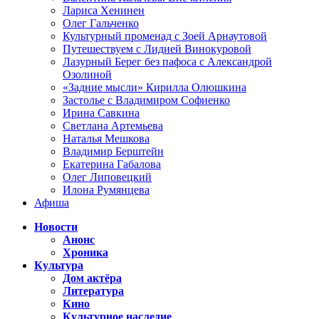
Лариса Хенинен
Олег Гальченко
Культурный променад с Зоей Арнаутовой
Путешествуем с Лидией Винокуровой
Лазурный Берег без пафоса с Александрой
Озолиной
«Задние мысли» Кирилла Олюшкина
Застолье с Владимиром Софиенко
Ирина Савкина
Светлана Артемьева
Наталья Мешкова
Владимир Берштейн
Екатерина Габалова
Олег Липовецкий
Илона Румянцева
Афиша
Новости
Анонс
Хроника
Культура
Дом актёра
Литература
Кино
Культурное наследие