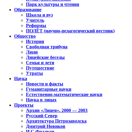
Парк культуры и чтения
Образование
Школа и вуз
Учитель
Реформы
ПОЛЁТ (научно-педагогический вестник)
Общество
История
Свободная трибуна
Люди
Лицейские беседы
Семья и дети
Путешествие
Утраты
Наука
Новости и факты
Гуманитарные науки
Естественно-математические науки
Наука в лицах
Проекты
Архив «Лицея». 2000 — 2003
Русский Север
Архитектура Петрозаводска
Дмитрий Новиков
И.С.Фрадков