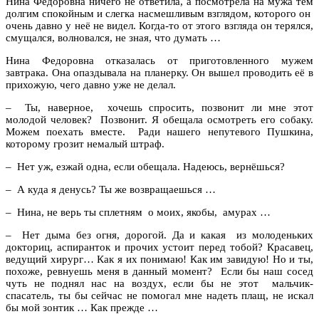
Нина Фёдоровна ничего не ответила, а посмотрела на мужа тем
долгим спокойным и слегка насмешливым взглядом, которого он
очень давно у неё не видел. Когда-то от этого взгляда он терялся,
смущался, волновался, не зная, что думать …
Нина Федоровна отказалась от приготовленного мужем
завтрака. Она опаздывала на планерку. Он вышел проводить её в
прихожую, чего давно уже не делал.
– Ты, наверное, хочешь спросить, позвонит ли мне этот
молодой человек? Позвонит. Я обещала осмотреть его собаку.
Можем поехать вместе. Ради нашего непутевого Пушкина,
которому грозит немалый штраф.
– Нет уж, езжай одна, если обещала. Надеюсь, вернёшься?
– А куда я денусь? Ты же возвращаешься …
– Нина, не верь ты сплетням о моих, якобы, амурах …
– Нет дыма без огня, дорогой. Да и какая из молоденьких
докториц, аспиранток и прочих устоит перед тобой? Красавец,
ведущий хирург… Как я их понимаю! Как им завидую! Но и ты,
похоже, ревнуешь меня в данный момент? Если бы наш сосед
чуть не поднял нас на воздух, если бы не этот мальчик-
спасатель, ты бы сейчас не помогал мне надеть плащ, не искал
бы мой зонтик … Как прежде …