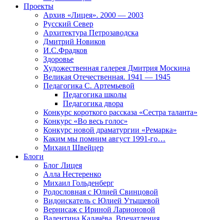
Проекты
Архив «Лицея». 2000 — 2003
Русский Север
Архитектура Петрозаводска
Дмитрий Новиков
И.С.Фрадков
Здоровье
Художественная галерея Дмитрия Москина
Великая Отечественная. 1941 — 1945
Педагогика С. Артемьевой
Педагогика школы
Педагогика двора
Конкурс короткого рассказа «Сестра таланта»
Конкурс «Во весь голос»
Конкурс новой драматургии «Ремарка»
Каким мы помним август 1991-го…
Михаил Швейцер
Блоги
Блог Лицея
Алла Нестеренко
Михаил Гольденберг
Родословная с Юлией Свинцовой
Видоискатель с Юлией Утышевой
Вернисаж с Ириной Ларионовой
Валентина Калачёва. Впечатления