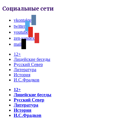
Социальные сети
vkontakte
twitter
youtube
zen-yandex
mail
12+
Лицейские беседы
Русский Север
Литература
История
И.С.Фрадков
12+
Лицейские беседы
Русский Север
Литература
История
И.С.Фрадков