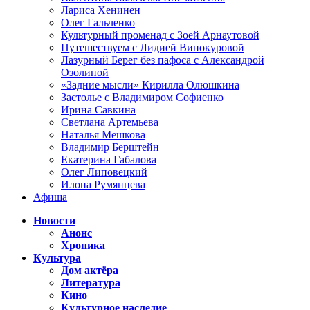
Лариса Хенинен
Олег Гальченко
Культурный променад с Зоей Арнаутовой
Путешествуем с Лидией Винокуровой
Лазурный Берег без пафоса с Александрой
Озолиной
«Задние мысли» Кирилла Олюшкина
Застолье с Владимиром Софиенко
Ирина Савкина
Светлана Артемьева
Наталья Мешкова
Владимир Берштейн
Екатерина Габалова
Олег Липовецкий
Илона Румянцева
Афиша
Новости
Анонс
Хроника
Культура
Дом актёра
Литература
Кино
Культурное наследие