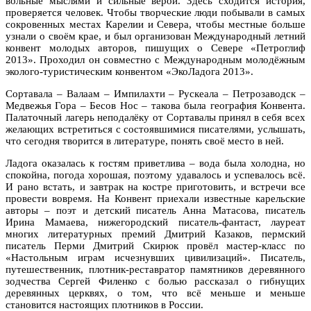
вольные мыслями и сильные верой. Здесь сходится история,
проверяется человек. Чтобы творческие люди побывали в самых
сокровенных местах Карелии и Севера, чтобы местные больше
узнали о своём крае, и был организован Международный летний
конвент молодых авторов, пишущих о Севере «Петроглиф
2013». Проходил он совместно с Международным молодёжным
эколого-туристическим конвентом «ЭкоЛадога 2013».
Сортавала – Валаам – Импилахти – Рускеала – Петрозаводск –
Медвежья Гора – Бесов Нос – такова была география Конвента.
Палаточный лагерь неподалёку от Сортавалы принял в себя всех
желающих встретиться с состоявшимися писателями, услышать,
что сегодня творится в литературе, понять своё место в ней.
Ладога оказалась к гостям приветлива – вода была холодна, но
спокойна, погода хорошая, поэтому удавалось и успевалось всё.
И рано встать, и завтрак на костре приготовить, и встречи все
провести вовремя. На Конвент приехали известные карельские
авторы – поэт и детский писатель Анна Матасова, писатель
Ирина Мамаева, нижегородский писатель-фантаст, лауреат
многих литературных премий Дмитрий Казаков, пермский
писатель Перми Дмитрий Скирюк провёл мастер-класс по
«Настольным играм исчезнувших цивилизаций». Писатель,
путешественник, плотник-реставратор памятников деревянного
зодчества Сергей Филенко с болью рассказал о гибнущих
деревянных церквях, о том, что всё меньше и меньше
становится настоящих плотников в России.