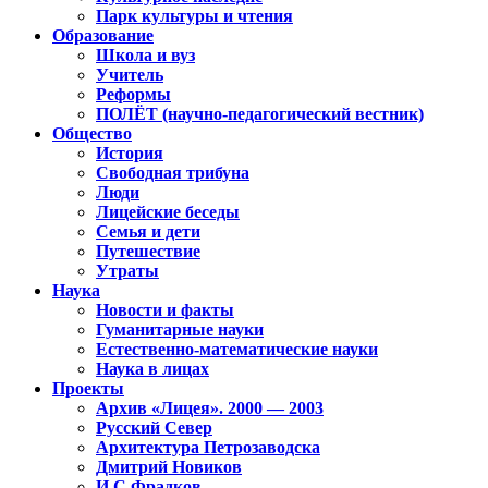
Парк культуры и чтения
Образование
Школа и вуз
Учитель
Реформы
ПОЛЁТ (научно-педагогический вестник)
Общество
История
Свободная трибуна
Люди
Лицейские беседы
Семья и дети
Путешествие
Утраты
Наука
Новости и факты
Гуманитарные науки
Естественно-математические науки
Наука в лицах
Проекты
Архив «Лицея». 2000 — 2003
Русский Север
Архитектура Петрозаводска
Дмитрий Новиков
И.С.Фрадков