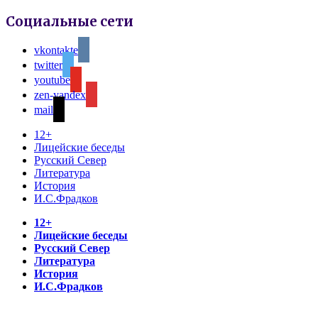
Социальные сети
vkontakte
twitter
youtube
zen-yandex
mail
12+
Лицейские беседы
Русский Север
Литература
История
И.С.Фрадков
12+
Лицейские беседы
Русский Север
Литература
История
И.С.Фрадков