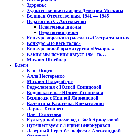
Здоровье
Художественная галерея Дмитрия Москина
Великая Отечественная. 1941 — 1945
Педагогика С. Артемьевой
Педагогика школы
Педагогика двора
Конкурс короткого рассказа «Сестра таланта»
Конкурс «Во весь голос»
Конкурс новой драматургии «Ремарка»
Каким мы помним август 1991-го…
Михаил Швейцер
Блоги
Блог Лицея
Алла Нестеренко
Михаил Гольденберг
Родословная с Юлией Свинцовой
Видоискатель с Юлией Утышевой
Вернисаж с Ириной Ларионовой
Валентина Калачёва. Впечатления
Лариса Хенинен
Олег Гальченко
Культурный променад с Зоей Арнаутовой
Путешествуем с Лидией Винокуровой
Лазурный Берег без пафоса с Александрой