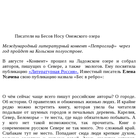
Писатели на Бесов Носу Онежского озера
Международный литературный конвент «Петроглиф» через
год пройдет на Кольском полуострове.
В августе «Конвент» прошел на Ладожском озере и собрал
авторов, пишущих о Севере, а также экологов. Ему посвятила
публикацию
«Литературная Россия».
Известный писатель
Елена
Усачева
свою публикацию назвала «Бес в ребро»:
О чём сейчас чаще всего пишут российские авторы? О городе.
Об истории. О правителях и обиженных жизнью людях. И крайне
редко можно встретить книгу, которая увела бы читателя
подальше от шумных городов и печальных деревень. Карелия,
Север, Беломорье – те места, где надо обязательно побывать. А
у кого нет такой возможности, так прочитать. Книг о
современном русском Севере не так много. Это сложный край.
Слабакам тут не место. Попадают сюда люди крепкие духом,