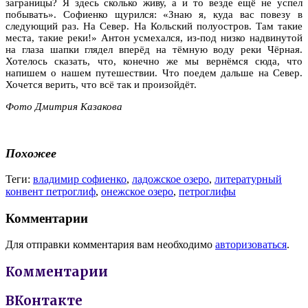
заграницы? Я здесь сколько живу, а и то везде ещё не успел
побывать». Софиенко щурился: «Знаю я, куда вас повезу в
следующий раз. На Север. На Кольский полуостров. Там такие
места, такие реки!» Антон усмехался, из-под низко надвинутой
на глаза шапки глядел вперёд на тёмную воду реки Чёрная.
Хотелось сказать, что, конечно же мы вернёмся сюда, что
напишем о нашем путешествии. Что поедем дальше на Север.
Хочется верить, что всё так и произойдёт.
Фото Дмитрия Казакова
Похожее
Теги:
владимир софиенко
,
ладожское озеро
,
литературный
конвент петроглиф
,
онежское озеро
,
петроглифы
Комментарии
Для отправки комментария вам необходимо
авторизоваться
.
Комментарии
ВКонтакте