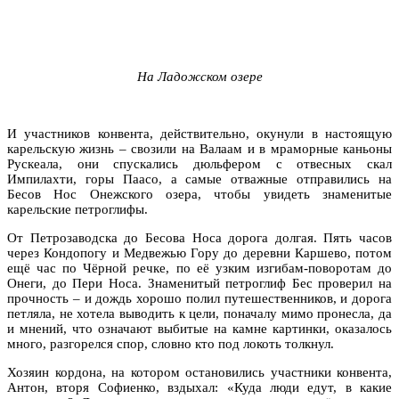
На Ладожском озере
И участников конвента, действительно, окунули в настоящую
карельскую жизнь – свозили на Валаам и в мраморные каньоны
Рускеала, они спускались дюльфером с отвесных скал
Импилахти, горы Паасо, а самые отважные отправились на
Бесов Нос Онежского озера, чтобы увидеть знаменитые
карельские петроглифы.
От Петрозаводска до Бесова Носа дорога долгая. Пять часов
через Кондопогу и Медвежью Гору до деревни Каршево, потом
ещё час по Чёрной речке, по её узким изгибам-поворотам до
Онеги, до Пери Носа. Знаменитый петроглиф Бес проверил на
прочность – и дождь хорошо полил путешественников, и дорога
петляла, не хотела выводить к цели, поначалу мимо пронесла, да
и мнений, что означают выбитые на камне картинки, оказалось
много, разгорелся спор, словно кто под локоть толкнул.
Хозяин кордона, на котором остановились участники конвента,
Антон, вторя Софиенко, вздыхал: «Куда люди едут, в какие