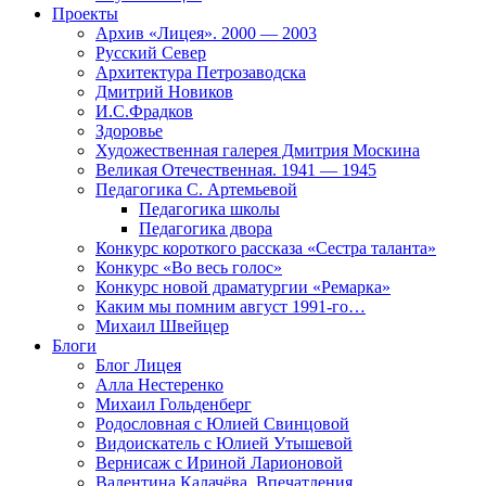
Проекты
Архив «Лицея». 2000 — 2003
Русский Север
Архитектура Петрозаводска
Дмитрий Новиков
И.С.Фрадков
Здоровье
Художественная галерея Дмитрия Москина
Великая Отечественная. 1941 — 1945
Педагогика С. Артемьевой
Педагогика школы
Педагогика двора
Конкурс короткого рассказа «Сестра таланта»
Конкурс «Во весь голос»
Конкурс новой драматургии «Ремарка»
Каким мы помним август 1991-го…
Михаил Швейцер
Блоги
Блог Лицея
Алла Нестеренко
Михаил Гольденберг
Родословная с Юлией Свинцовой
Видоискатель с Юлией Утышевой
Вернисаж с Ириной Ларионовой
Валентина Калачёва. Впечатления