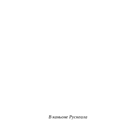
В каньоне Рускеала