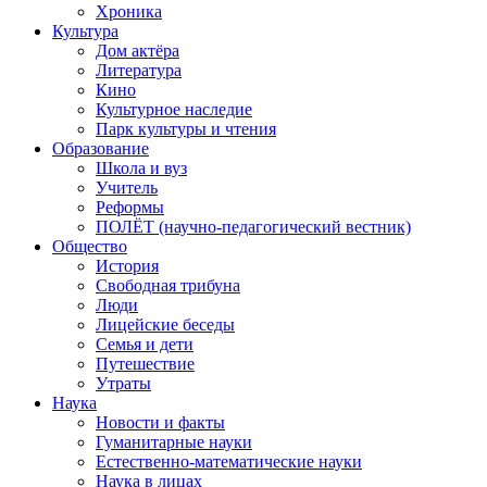
Хроника
Культура
Дом актёра
Литература
Кино
Культурное наследие
Парк культуры и чтения
Образование
Школа и вуз
Учитель
Реформы
ПОЛЁТ (научно-педагогический вестник)
Общество
История
Свободная трибуна
Люди
Лицейские беседы
Семья и дети
Путешествие
Утраты
Наука
Новости и факты
Гуманитарные науки
Естественно-математические науки
Наука в лицах