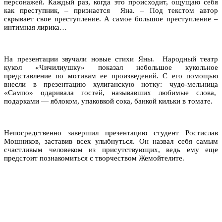
персонажей. Каждый раз, когда это происходит, ощущаю себя
как преступник, – признается Яна. – Под текстом автор
скрывает свое преступление. А самое большое преступление –
интимная лирика…
На презентации звучали новые стихи Яны. Народный театр
кукол «Чичилиушку» показал небольшое кукольное
представление по мотивам ее произведений. С его помощью
внесли в презентацию хулиганскую нотку: чудо-мельница
«Сампо» одаривала гостей, называвших любимые слова,
подарками — яблоком, упаковкой сока, банкой кильки в томате.
Непосредственно завершил презентацию студент Ростислав
Мошников, заставив всех улыбнуться. Он назвал себя самым
счастливым человеком из присутствующих, ведь ему еще
предстоит познакомиться с творчеством Жемойтелите.