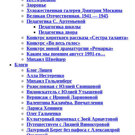
Здоровье
Художественная галерея Дмитрия Москина
Великая Отечественная. 1941 — 1945
Педагогика С. Артемьевой
Педагогика школы
Педагогика двора
Конкурс короткого рассказа «Сестра таланта»
Конкурс «Во весь голос»
Конкурс новой драматургии «Ремарка»
Каким мы помним август 1991-го…
Михаил Швейцер
Блоги
Блог Лицея
Алла Нестеренко
Михаил Гольденберг
Родословная с Юлией Свинцовой
Видоискатель с Юлией Утышевой
Вернисаж с Ириной Ларионовой
Валентина Калачёва. Впечатления
Лариса Хенинен
Олег Гальченко
Культурный променад с Зоей Арнаутовой
Путешествуем с Лидией Винокуровой
Лазурный Берег без пафоса с Александрой