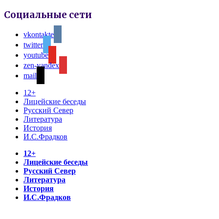
Социальные сети
vkontakte
twitter
youtube
zen-yandex
mail
12+
Лицейские беседы
Русский Север
Литература
История
И.С.Фрадков
12+
Лицейские беседы
Русский Север
Литература
История
И.С.Фрадков