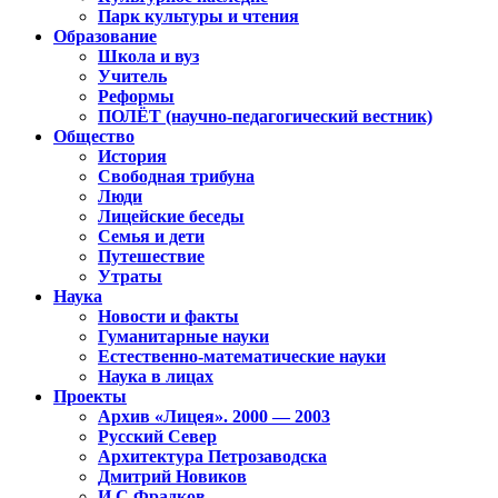
Парк культуры и чтения
Образование
Школа и вуз
Учитель
Реформы
ПОЛЁТ (научно-педагогический вестник)
Общество
История
Свободная трибуна
Люди
Лицейские беседы
Семья и дети
Путешествие
Утраты
Наука
Новости и факты
Гуманитарные науки
Естественно-математические науки
Наука в лицах
Проекты
Архив «Лицея». 2000 — 2003
Русский Север
Архитектура Петрозаводска
Дмитрий Новиков
И.С.Фрадков