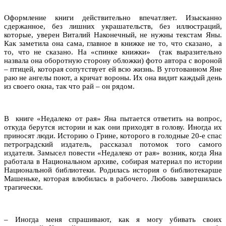
Оформление книги действительно впечатляет. Изысканно
сдержанное, без лишних украшательств, без иллюстраций,
которые, уверен Виталий Наконечный, не нужны текстам Яны.
Как заметила она сама, главное в книжке не то, что сказано, а
то, что не сказано. На «спинке книжки» (так выразительно
назвала она оборотную сторону обложки) фото автора с вороной
– птицей, которая сопутствует ей всю жизнь. В уготованном Яне
раю не ангелы поют, а кричат вороны. Их она видит каждый день
из своего окна, так что рай – он рядом.
В книге «Недалеко от рая» Яна пытается ответить на вопрос,
откуда берутся истории и как они приходят в голову. Иногда их
приносят люди. Историю о Грине, которого в голодные 20-е спас
петроградский издатель, рассказал потомок того самого
издателя. Замысел повести «Недалеко от рая» возник, когда Яна
работала в Национальном архиве, собирая материал по истории
Национальной библиотеки. Родилась история о библиотекарше
Машеньке, которая влюбилась в рабочего. Любовь завершилась
трагически.
– Иногда меня спрашивают, как я могу убивать своих