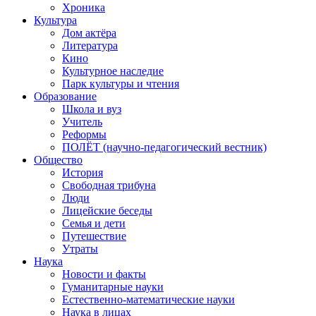
Хроника
Культура
Дом актёра
Литература
Кино
Культурное наследие
Парк культуры и чтения
Образование
Школа и вуз
Учитель
Реформы
ПОЛЁТ (научно-педагогический вестник)
Общество
История
Свободная трибуна
Люди
Лицейские беседы
Семья и дети
Путешествие
Утраты
Наука
Новости и факты
Гуманитарные науки
Естественно-математические науки
Наука в лицах