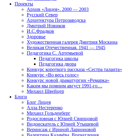
Проекты
Архив «Лицея». 2000 — 2003
Русский Север
Архитектура Петрозаводска
Дмитрий Новиков
И.С.Фрадков
Здоровье
Художественная галерея Дмитрия Москина
Великая Отечественная. 1941 — 1945
Педагогика С. Артемьевой
Педагогика школы
Педагогика двора
Конкурс короткого рассказа «Сестра таланта»
Конкурс «Во весь голос»
Конкурс новой драматургии «Ремарка»
Каким мы помним август 1991-го…
Михаил Швейцер
Блоги
Блог Лицея
Алла Нестеренко
Михаил Гольденберг
Родословная с Юлией Свинцовой
Видоискатель с Юлией Утышевой
Вернисаж с Ириной Ларионовой
Валентина Калачёва. Впечатления