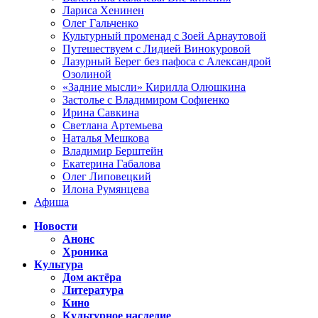
Лариса Хенинен
Олег Гальченко
Культурный променад с Зоей Арнаутовой
Путешествуем с Лидией Винокуровой
Лазурный Берег без пафоса с Александрой
Озолиной
«Задние мысли» Кирилла Олюшкина
Застолье с Владимиром Софиенко
Ирина Савкина
Светлана Артемьева
Наталья Мешкова
Владимир Берштейн
Екатерина Габалова
Олег Липовецкий
Илона Румянцева
Афиша
Новости
Анонс
Хроника
Культура
Дом актёра
Литература
Кино
Культурное наследие