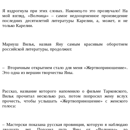
Я вздрогнула при этих словах. Наконец-то это прозвучало! На
мой взгляд, «Волчица» – самое недооцененное произведение
последних десятилетий литературы Карелии, а, может, и не
только Карелии.
Мариуш Вильк, назвав Яну самым красивым оборотнем
российской литературы, продолжил:
– Вторичным открытием стало для меня «Жертвоприношение».
Это одна из вершин творчества Яны.
Рассказ, название которого напомнило о фильме Тарковского,
Вильк прочитал несколько раз, потом попросил жену вслух
прочесть, чтобы услышать «Жертвоприношение» с женского
голоса:
– Мастерски показана русская провинция, которую я наблюдаю
двадцать лет. Поразил путь Яны от «Волчицы» до