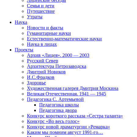
Лицейские беседы
Семья и дети
Путешествие
Утраты
Наука
Новости и факты
Гуманитарные науки
Естественно-математические науки
Наука в лицах
Проекты
Архив «Лицея». 2000 — 2003
Русский Север
Архитектура Петрозаводска
Дмитрий Новиков
И.С.Фрадков
Здоровье
Художественная галерея Дмитрия Москина
Великая Отечественная. 1941 — 1945
Педагогика С. Артемьевой
Педагогика школы
Педагогика двора
Конкурс короткого рассказа «Сестра таланта»
Конкурс «Во весь голос»
Конкурс новой драматургии «Ремарка»
Каким мы помним август 1991-го…