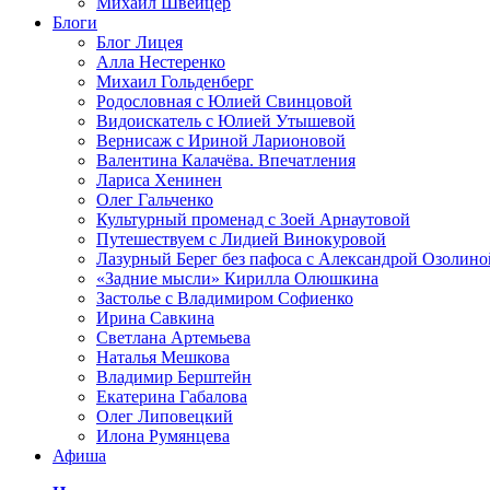
Михаил Швейцер
Блоги
Блог Лицея
Алла Нестеренко
Михаил Гольденберг
Родословная с Юлией Свинцовой
Видоискатель с Юлией Утышевой
Вернисаж с Ириной Ларионовой
Валентина Калачёва. Впечатления
Лариса Хенинен
Олег Гальченко
Культурный променад с Зоей Арнаутовой
Путешествуем с Лидией Винокуровой
Лазурный Берег без пафоса с Александрой Озолино
«Задние мысли» Кирилла Олюшкина
Застолье с Владимиром Софиенко
Ирина Савкина
Светлана Артемьева
Наталья Мешкова
Владимир Берштейн
Екатерина Габалова
Олег Липовецкий
Илона Румянцева
Афиша