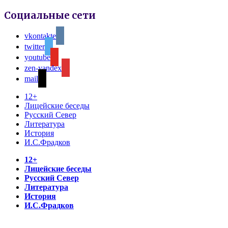
Социальные сети
vkontakte
twitter
youtube
zen-yandex
mail
12+
Лицейские беседы
Русский Север
Литература
История
И.С.Фрадков
12+
Лицейские беседы
Русский Север
Литература
История
И.С.Фрадков