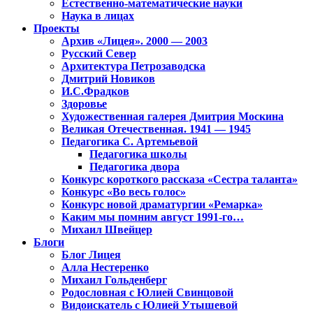
Естественно-математические науки
Наука в лицах
Проекты
Архив «Лицея». 2000 — 2003
Русский Север
Архитектура Петрозаводска
Дмитрий Новиков
И.С.Фрадков
Здоровье
Художественная галерея Дмитрия Москина
Великая Отечественная. 1941 — 1945
Педагогика С. Артемьевой
Педагогика школы
Педагогика двора
Конкурс короткого рассказа «Сестра таланта»
Конкурс «Во весь голос»
Конкурс новой драматургии «Ремарка»
Каким мы помним август 1991-го…
Михаил Швейцер
Блоги
Блог Лицея
Алла Нестеренко
Михаил Гольденберг
Родословная с Юлией Свинцовой
Видоискатель с Юлией Утышевой