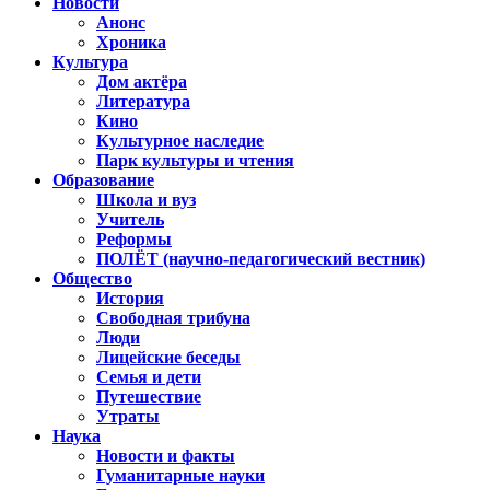
Новости
Анонс
Хроника
Культура
Дом актёра
Литература
Кино
Культурное наследие
Парк культуры и чтения
Образование
Школа и вуз
Учитель
Реформы
ПОЛЁТ (научно-педагогический вестник)
Общество
История
Свободная трибуна
Люди
Лицейские беседы
Семья и дети
Путешествие
Утраты
Наука
Новости и факты
Гуманитарные науки