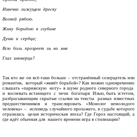
Извечно лижущем дресву
Волной рябою.
Живу борьбою в глубине
Души и сердца;
Всю боль прозреет ли во мне
Глаз иноверца?
Так кто же он всё-таки больше – отстранённый созерцатель или
романтик, который «живёт борьбой»? Как можно одновременно
слышать «парижскую ноту» в шуме родного северного города
и воспевать встающего с печи богатыря Илью, быть эстетом,
разбрасывающим скрытые ссылки на тексты разных известных
предшественников и транслировать «Монолог немолодого
человека» – исповедь случайного прохожего, в судьбе которого
отразилась целая историческая эпоха? Где Горох настоящий, а
где идёт обычная для нашего времени игра в стилизации?