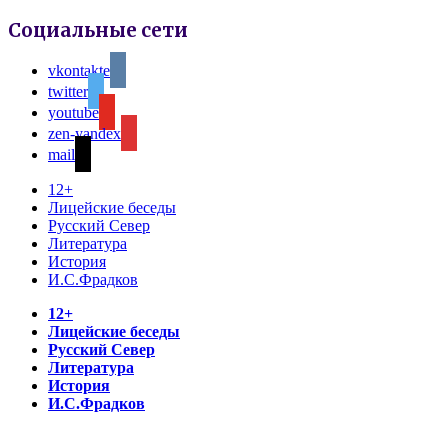
Социальные сети
vkontakte
twitter
youtube
zen-yandex
mail
12+
Лицейские беседы
Русский Север
Литература
История
И.С.Фрадков
12+
Лицейские беседы
Русский Север
Литература
История
И.С.Фрадков