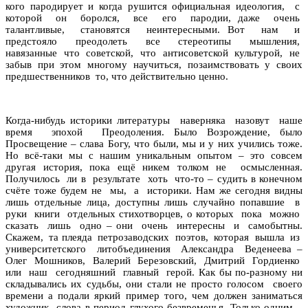
кого пародирует и когда рушится официальная идеология, с
которой он боролся, все его пародии, даже очень
талантливые, становятся неинтересными. Вот нам и
предстояло преодолеть все стереотипы мышления,
навязанные что советской, что антисоветской культурой, не
забыв при этом многому научиться, позаимствовать у своих
предшественников то, что действительно ценно.
Когда-нибудь историки литературы наверняка назовут наше
время эпохой Преодоления. Было Возрождение, было
Просвещение – слава Богу, что были, мы и у них учились тоже.
Но всё-таки мы с нашим уникальным опытом – это совсем
другая история, пока ещё никем толком не осмысленная.
Получилось ли в результате хоть что-то – судить в конечном
счёте тоже будем не мы, а историки. Нам же сегодня видны
лишь отдельные лица, доступны лишь случайно попавшие в
руки книги отдельных стихотворцев, о которых пока можно
сказать лишь одно – они очень интересны и самобытны.
Скажем, та плеяда петрозаводских поэтов, которая вышла из
университетского литобъединения Александра Веденеева –
Олег Мошников, Валерий Березовский, Дмитрий Гордиенко
или наш сегодняшний главный герой. Как бы по-разному ни
складывались их судьбы, они стали не просто голосом своего
времени а подали яркий пример того, чем должен заниматься
художник слова в период глухого безвременья. Только одним –