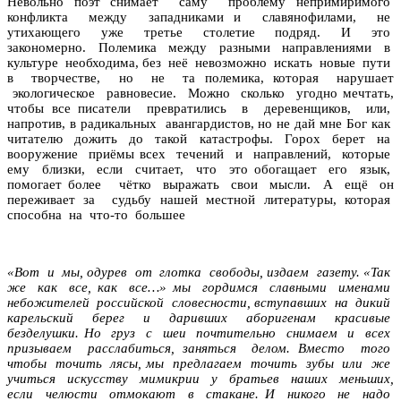
Невольно поэт снимает саму проблему непримиримого
конфликта между западниками и славянофилами, не
утихающего уже третье столетие подряд. И это
закономерно. Полемика между разными направлениями в
культуре необходима, без неё невозможно искать новые пути
в творчестве, но не та полемика, которая нарушает
экологическое равновесие. Можно сколько угодно мечтать,
чтобы все писатели превратились в деревенщиков, или,
напротив, в радикальных авангардистов, но не дай мне Бог как
читателю дожить до такой катастрофы. Горох берет на
вооружение приёмы всех течений и направлений, которые
ему близки, если считает, что это обогащает его язык,
помогает более чётко выражать свои мысли. А ещё он
переживает за судьбу нашей местной литературы, которая
способна на что-то большее
«Вот и мы, одурев от глотка свободы, издаем газету. «Так
же как все, как все…» мы гордимся славными именами
небожителей российской словесности, вступавших на дикий
карельский берег и даривших аборигенам красивые
безделушки. Но груз с шеи почтительно снимаем и всех
призываем расслабиться, заняться делом. Вместо того
чтобы точить лясы, мы предлагаем точить зубы или же
учиться искусству мимикрии у братьев наших меньших,
если челюсти отмокают в стакане. И никого не надо