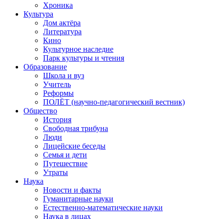
Хроника
Культура
Дом актёра
Литература
Кино
Культурное наследие
Парк культуры и чтения
Образование
Школа и вуз
Учитель
Реформы
ПОЛЁТ (научно-педагогический вестник)
Общество
История
Свободная трибуна
Люди
Лицейские беседы
Семья и дети
Путешествие
Утраты
Наука
Новости и факты
Гуманитарные науки
Естественно-математические науки
Наука в лицах