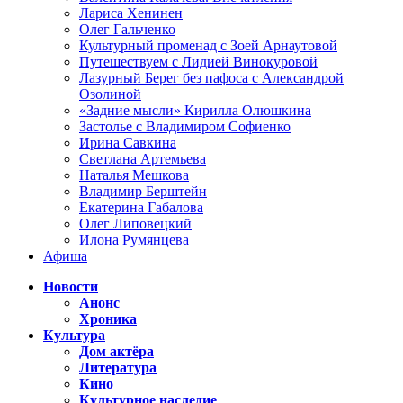
Лариса Хенинен
Олег Гальченко
Культурный променад с Зоей Арнаутовой
Путешествуем с Лидией Винокуровой
Лазурный Берег без пафоса с Александрой
Озолиной
«Задние мысли» Кирилла Олюшкина
Застолье с Владимиром Софиенко
Ирина Савкина
Светлана Артемьева
Наталья Мешкова
Владимир Берштейн
Екатерина Габалова
Олег Липовецкий
Илона Румянцева
Афиша
Новости
Анонс
Хроника
Культура
Дом актёра
Литература
Кино
Культурное наследие