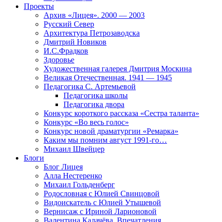
Проекты
Архив «Лицея». 2000 — 2003
Русский Север
Архитектура Петрозаводска
Дмитрий Новиков
И.С.Фрадков
Здоровье
Художественная галерея Дмитрия Москина
Великая Отечественная. 1941 — 1945
Педагогика С. Артемьевой
Педагогика школы
Педагогика двора
Конкурс короткого рассказа «Сестра таланта»
Конкурс «Во весь голос»
Конкурс новой драматургии «Ремарка»
Каким мы помним август 1991-го…
Михаил Швейцер
Блоги
Блог Лицея
Алла Нестеренко
Михаил Гольденберг
Родословная с Юлией Свинцовой
Видоискатель с Юлией Утышевой
Вернисаж с Ириной Ларионовой
Валентина Калачёва. Впечатления