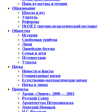
Парк культуры и чтения
Образование
Школа и вуз
Учитель
Реформы
ПОЛЁТ (научно-педагогический вестник)
Общество
История
Свободная трибуна
Люди
Лицейские беседы
Семья и дети
Путешествие
Утраты
Наука
Новости и факты
Гуманитарные науки
Естественно-математические науки
Наука в лицах
Проекты
Архив «Лицея». 2000 — 2003
Русский Север
Архитектура Петрозаводска
Дмитрий Новиков
И.С.Фрадков