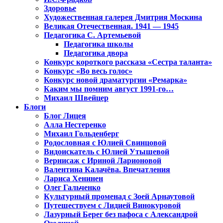
Здоровье
Художественная галерея Дмитрия Москина
Великая Отечественная. 1941 — 1945
Педагогика С. Артемьевой
Педагогика школы
Педагогика двора
Конкурс короткого рассказа «Сестра таланта»
Конкурс «Во весь голос»
Конкурс новой драматургии «Ремарка»
Каким мы помним август 1991-го…
Михаил Швейцер
Блоги
Блог Лицея
Алла Нестеренко
Михаил Гольденберг
Родословная с Юлией Свинцовой
Видоискатель с Юлией Утышевой
Вернисаж с Ириной Ларионовой
Валентина Калачёва. Впечатления
Лариса Хенинен
Олег Гальченко
Культурный променад с Зоей Арнаутовой
Путешествуем с Лидией Винокуровой
Лазурный Берег без пафоса с Александрой