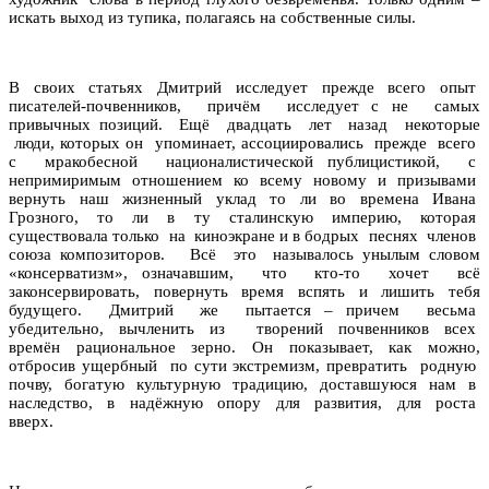
искать выход из тупика, полагаясь на собственные силы.
В своих статьях Дмитрий исследует прежде всего опыт
писателей-почвенников, причём исследует с не самых
привычных позиций. Ещё двадцать лет назад некоторые
люди, которых он упоминает, ассоциировались прежде всего
с мракобесной националистической публицистикой, с
непримиримым отношением ко всему новому и призывами
вернуть наш жизненный уклад то ли во времена Ивана
Грозного, то ли в ту сталинскую империю, которая
существовала только на киноэкране и в бодрых песнях членов
союза композиторов. Всё это называлось унылым словом
«консерватизм», означавшим, что кто-то хочет всё
законсервировать, повернуть время вспять и лишить тебя
будущего. Дмитрий же пытается – причем весьма
убедительно, вычленить из творений почвенников всех
времён рациональное зерно. Он показывает, как можно,
отбросив ущербный по сути экстремизм, превратить родную
почву, богатую культурную традицию, доставшуюся нам в
наследство, в надёжную опору для развития, для роста
вверх.