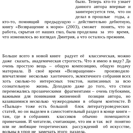
было. Теперь кто-то узнает
данного автора впервые и
заинтересуется тем, что он
делал в прошлые годы, а
кто-то, помнящий предыдущую – действительно дебютную,
книгу «Возвращение к морю» (2003), сможет понять, что за
работа, скрытая от наших глаз, была проделана за это время,
что изменилось во взглядах Дмитрия, а что осталось прежним.
Больше всего в новой книге радует её классическая, можно
даже сказать, академическая строгость. Что я имею в виду? Да
очень простую вещь – общую композицию, общую подачу
материала. В своё время «Возвращение» производило
впечатление несколько хаотичного, эклектичного собрания всех
хоть сколько-то интересных текстов, написанных за всю
сознательную жизнь. Доходило даже до того, что стихи
перемежались прозаическими фрагментами – очень глубокими,
важными для понимания жизненной позиции автора, но
казавшимися несколько чужеродными в общем контексте. В
«Пыльце» тоже есть большой блок литературоведческих
статей, но он выделен в самостоятельный раздел в конце книги –
там, где в собраниях классиков обычно помещаются
примечания. И читатели, считающие, что им и так всё понятно
или не любящие теоретических рассуждений об искусстве,
вольны в упор не замечать этого раздела.