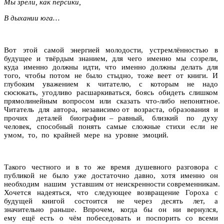
Мы зрели, как персики,
В дыхании юга…
Вот этой самой энергией молодости, устремлённостью в
будущее и твёрдым знанием, для чего именно мы созрели,
куда именно должны идти, что именно должны делать для
того, чтобы потом не было стыдно, тоже веет от книги. И
глубоким уважением к читателю, с которым не надо
сюсюкать, угодливо расшаркиваться, боясь обидеть слишком
прямолинейным вопросом или сказать что-либо непонятное.
Читатель для автора, независимо от возраста, образования и
прочих деталей биографии – равный, близкий по духу
человек, способный понять самые сложные стихи если не
умом, то, по крайней мере на уровне эмоций.
Такого честного и в то же время душевного разговора с
публикой не было уже достаточно давно, хотя именно он
необходим нашим уставшим от неискренности современникам.
Хочется надеяться, что следующее возвращение Гороха с
будущей книгой состоится не через десять лет, а
значительно раньше. Впрочем, когда бы он ни вернулся,
ему ещё есть о чём побеседовать и поспорить со всеми