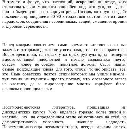
В том-то и фокус, что настоящий, искренний он везде, хотя
стилизовать свои монологи способен под что угодно – даже
под обыденную разговорную речь. Поэзия, которую создаёт
поколение, пришедшее в 80-90-х годах, вся состоит вот из таких
парадоксов, соединения несоединимых вещей, смешения иронии
и глубокой серьёзности.
Перед каждым поколением само время ставит очень сложные
задачи, с которыми далеко не у всех находятся силы справиться.
Восьмидесятники, на глазах у которых рухнула одна империя
вместе со своей идеологией и начало создаваться нечто
совсем новое, не совсем понятное, должны были найти
самые подходящие слова для того, чтобы точно описать всё
это. Язык советских поэтов, стихи которых мы учили в школе,
тут точно не годился – просто потому, что словарного запаса
не хватало, да и мировоззрение многих корифеев было
слишком провинциальным.
Постмодернистская литература, пришедшая из
диссидентских кругов 70-х виделась гораздо более живой и
честной, но на определённом этапе её установка на стёб, на
демонстративную условность начинала надоедать.
Пересмешник всегда несамостоятелен, всегда зависим от тех,