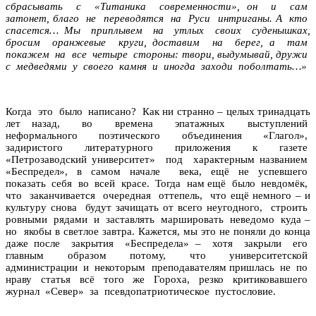
сбрасывать с «Титаника современности», он и сам
затонет, благо не переводятся на Руси интриганы. А кто
спасется… Мы приплывем на утлых своих суденышках,
бросим оранжевые круги, доставим на берег, а там
покажем на все четыре стороны: твори, выдумывай, дружи
с медведями у своего камня и иногда заходи поболтать…»
Когда это было написано? Как ни странно – целых тринадцать
лет назад, во времена эпатажных выступлений
неформального поэтического объединения «Глагол»,
задиристого литературного приложения к газете
«Петрозаводский университет» под характерным названием
«Беспредел», в самом начале века, ещё не успевшего
показать себя во всей красе. Тогда нам ещё было невдомёк,
что заканчивается очередная оттепель, что ещё немного – и
культуру снова будут зачищать от всего неугодного, строить
ровными рядами и заставлять маршировать неведомо куда –
но якобы в светлое завтра. Кажется, мы это не поняли до конца
даже после закрытия «Беспредела» – хотя закрыли его
главным образом потому, что университетской
администрации и некоторым преподавателям пришлась не по
нраву статья всё того же Гороха, резко критиковавшего
журнал «Север» за псевдопатриотическое пустословие.