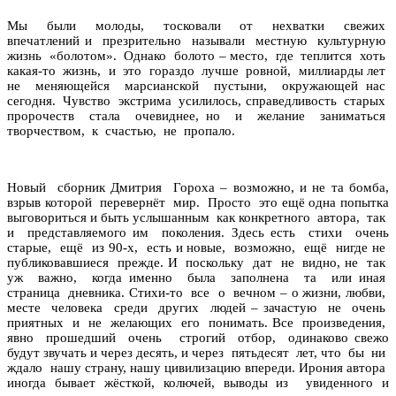
Мы были молоды, тосковали от нехватки свежих
впечатлений и презрительно называли местную культурную
жизнь «болотом». Однако болото – место, где теплится хоть
какая-то жизнь, и это гораздо лучше ровной, миллиарды лет
не меняющейся марсианской пустыни, окружающей нас
сегодня. Чувство экстрима усилилось, справедливость старых
пророчеств стала очевиднее, но и желание заниматься
творчеством, к счастью, не пропало.
Новый сборник Дмитрия Гороха – возможно, и не та бомба,
взрыв которой перевернёт мир. Просто это ещё одна попытка
выговориться и быть услышанным как конкретного автора, так
и представляемого им поколения. Здесь есть стихи очень
старые, ещё из 90-х, есть и новые, возможно, ещё нигде не
публиковавшиеся прежде. И поскольку дат не видно, не так
уж важно, когда именно была заполнена та или иная
страница дневника. Стихи-то все о вечном – о жизни, любви,
месте человека среди других людей – зачастую не очень
приятных и не желающих его понимать. Все произведения,
явно прошедший очень строгий отбор, одинаково свежо
будут звучать и через десять, и через пятьдесят лет, что бы ни
ждало нашу страну, нашу цивилизацию впереди. Ирония автора
иногда бывает жёсткой, колючей, выводы из увиденного и