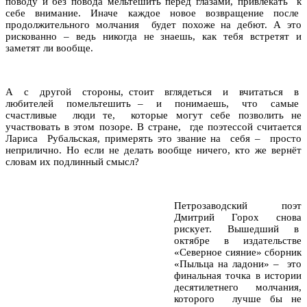
поводу и без повода мельтешить перед глазами, привлекать к
себе внимание. Иначе каждое новое возвращение после
продолжительного молчания будет похоже на дебют. А это
рискованно – ведь никогда не знаешь, как тебя встретят и
заметят ли вообще.
А с другой стороны, стоит вглядеться и вчитаться в
любителей помельтешить – и понимаешь, что самые
счастливые люди те, которые могут себе позволить не
участвовать в этом позоре. В стране, где поэтессой считается
Лариса Рубальская, примерять это звание на себя – просто
неприлично. Но если не делать вообще ничего, кто же вернёт
словам их подлинный смысл?
Петрозаводский поэт
Дмитрий Горох снова
рискует. Вышедший в
октябре в издательстве
«Северное сияние» сборник
«Пыльца на ладони» – это
финальная точка в истории
десятилетнего молчания,
которого лучше бы не