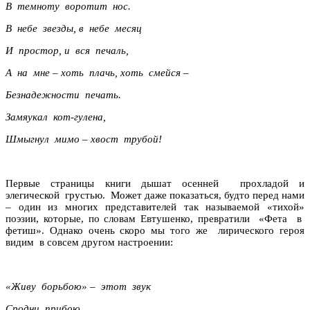
В темноту воротит нос.
В небе звезды, в небе месяц
И простор, и вся печаль,
А на мне – хоть плачь, хоть смейся –
Безнадежности печать.
Замяукал кот-гулена,
Шмыгнул мимо – хвост трубой!
Первые страницы книги дышат осенней прохладой и
элегической грустью. Может даже показаться, будто перед нами
– один из многих представителей так называемой «тихой»
поэзии, которые, по словам Евтушенко, превратили «Фета в
фетиш». Однако очень скоро мы того же лирического героя
видим в совсем другом настроении:
«Живу борьбою»
–
этот звук
Сродни прибою,