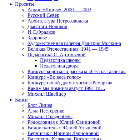
Проекты
Архив «Лицея». 2000 — 2003
Русский Север
Архитектура Петрозаводска
Дмитрий Новиков
И.С.Фрадков
Здоровье
Художественная галерея Дмитрия Москина
Великая Отечественная. 1941 — 1945
Педагогика С. Артемьевой
Педагогика школы
Педагогика двора
Конкурс короткого рассказа «Сестра таланта»
Конкурс «Во весь голос»
Конкурс новой драматургии «Ремарка»
Каким мы помним август 1991-го…
Михаил Швейцер
Блоги
Блог Лицея
Алла Нестеренко
Михаил Гольденберг
Родословная с Юлией Свинцовой
Видоискатель с Юлией Утышевой
Вернисаж с Ириной Ларионовой
Валентина Калачёва. Впечатления