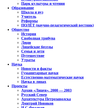
Парк культуры и чтения
Образование
Школа и вуз
Учитель
Реформы
ПОЛЁТ (научно-педагогический вестник)
Общество
История
Свободная трибуна
Люди
Лицейские беседы
Семья и дети
Путешествие
Утраты
Наука
Новости и факты
Гуманитарные науки
Естественно-математические науки
Наука в лицах
Проекты
Архив «Лицея». 2000 — 2003
Русский Север
Архитектура Петрозаводска
Дмитрий Новиков
И.С.Фрадков