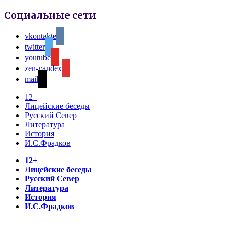
Социальные сети
vkontakte
twitter
youtube
zen-yandex
mail
12+
Лицейские беседы
Русский Север
Литература
История
И.С.Фрадков
12+
Лицейские беседы
Русский Север
Литература
История
И.С.Фрадков