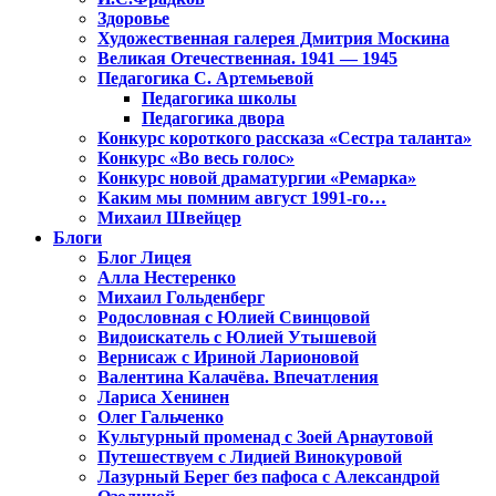
Здоровье
Художественная галерея Дмитрия Москина
Великая Отечественная. 1941 — 1945
Педагогика С. Артемьевой
Педагогика школы
Педагогика двора
Конкурс короткого рассказа «Сестра таланта»
Конкурс «Во весь голос»
Конкурс новой драматургии «Ремарка»
Каким мы помним август 1991-го…
Михаил Швейцер
Блоги
Блог Лицея
Алла Нестеренко
Михаил Гольденберг
Родословная с Юлией Свинцовой
Видоискатель с Юлией Утышевой
Вернисаж с Ириной Ларионовой
Валентина Калачёва. Впечатления
Лариса Хенинен
Олег Гальченко
Культурный променад с Зоей Арнаутовой
Путешествуем с Лидией Винокуровой
Лазурный Берег без пафоса с Александрой