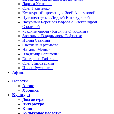
Лариса Хенинен
Олег Гальченко
Культурный променад с Зоей Арнаутовой
Путешествуем с Лидией Винокуровой
Лазурный Берег без пафоса с Александрой
Озолиной
«Задние мысли» Кирилла Олюшкина
Застолье с Владимиром Софиенко
Ирина Савкина
Светлана Артемьева
Наталья Мешкова
Владимир Берштейн
Екатерина Габалова
Олег Липовецкий
Илона Румянцева
Афиша
Новости
Анонс
Хроника
Культура
Дом актёра
Литература
Кино
Культурное наследие