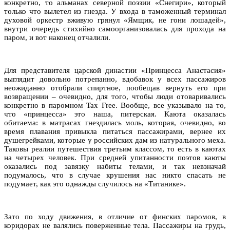
конкретно, то альманах северной поэзии «Снегири», который
только что вылетел из гнезда. У входа в таможенный терминал
духовой оркестр вживую грянул «Ямщик, не гони лошадей»,
внутри очередь стихийно самоорганизовалась для прохода на
паром, и вот наконец отчалили.
Для представителя царской династии «Принцесса Анастасия»
выглядит довольно потрепанно, вдобавок у всех пассажиров
неожиданно отобрали спиртное, пообещав вернуть его при
возвращении – очевидно, для того, чтобы люди отоваривались
конкретно в паромном Tax Free. Вообще, все указывало на то,
что «принцесса» это наша, питерская. Каюта оказалась
обитаема: в матрасах гнездилась моль, которая, очевидно, во
время плавания привыкла питаться пассажирами, вернее их
душегрейками, которые у российских дам из натурального меха.
Таковы реалии путешествия третьим классом, то есть в каютах
на четырех человек. При средней упитанности поэтов каюты
оказались под завязку набиты телами, и так невзначай
подумалось, что в случае крушения нас никто спасать не
подумает, как это однажды случилось на «Титанике».
Зато по ходу движения, в отличие от финских паромов, в
коридорах не валялись поверженные тела. Пассажиры на грудь,