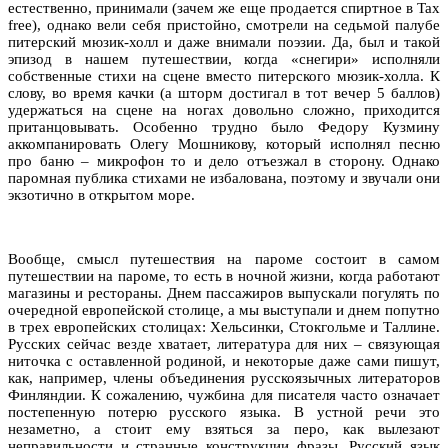
естественно, принимали (зачем же еще продается спиртное в Tax
free), однако вели себя пристойно, смотрели на седьмой палубе
питерский мюзик-холл и даже внимали поэзии. Да, был и такой
эпизод в нашем путешествии, когда «снегири» исполняли
собственные стихи на сцене вместо питерского мюзик-холла. К
слову, во время качки (а шторм достигал в тот вечер 5 баллов)
удержаться на сцене на ногах довольно сложно, приходится
пританцовывать. Особенно трудно было Федору Кузмину
аккомпанировать Олегу Мошникову, который исполнял песню
про баню – микрофон то и дело отъезжал в сторону. Однако
паромная публика стихами не избалована, поэтому и звучали они
экзотично в открытом море.
Вообще, смысл путешествия на пароме состоит в самом
путешествии на пароме, то есть в ночной жизни, когда работают
магазины и рестораны. Днем пассажиров выпускали погулять по
очередной европейской столице, а мы выступали и днем попутно
в трех европейских столицах: Хельсинки, Стокгольме и Таллине.
Русских сейчас везде хватает, литература для них – связующая
ниточка с оставленной родиной, и некоторые даже сами пишут,
как, например, члены объединения русскоязычных литераторов
Финляндии. К сожалению, чужбина для писателя часто означает
постепенную потерю русского языка. В устной речи это
незаметно, а стоит ему взяться за перо, как вылезают
неправильности и странные конструкции фразы. Русский язык