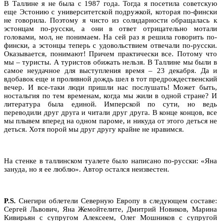
В Таллине я не была с 1987 года. Тогда я посетила советскую
еще Эстонию с университетской подружкой, которая по-фински
не говорила. Поэтому я чисто из солидарности обращалась к
эстонцам по-русски, а они в ответ отрицательно мотали
головами, мол, не понимаем. На сей раз я решила говорить по-
фински, а эстонцы теперь с удовольствием отвечали по-русски.
Оказывается, понимают! Причем практически все. Потому что
мы – туристы. А туристов обижать нельзя. В Таллине мы были в
самое неудачное для выступления время – 23 декабря. Да и
вдобавок еще и проливной дождь шел в тот предрождественский
вечер. И все-таки люди пришли нас послушать! Может быть,
ностальгия по тем временам, когда мы жили в одной стране? И
литература была единой. Имперской по сути, но ведь
переводили друг друга и читали друг друга. В конце концов, все
мы плывем вперед на одном пароме, и никуда от этого деться не
деться. Хотя порой мы друг другу крайне не нравимся.
На стенке в таллинском туалете было написано по-русски: «Яна
зануда, но я ее люблю». Автор остался неизвестен.
P
.
S
.
Снегири облетели Северную Европу в следующем составе:
Сергей Львович, Яна Жемойтелите, Дмитрий Новиков, Марина
Кивирьян с супругом Алексеем, Олег Мошников с супругой