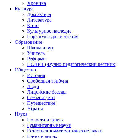
Хроника
Культура
Дом актёра
Литература
Кино
Культурное наследие
Парк культуры и чтения
Образование
Школа и вуз
Учитель
Реформы
ПОЛЁТ (научно-педагогический вестник)
Общество
История
Свободная трибуна
Люди
Лицейские беседы
Семья и дети
Путешествие
Утраты
Наука
Новости и факты
Гуманитарные науки
Естественно-математические науки
Наука в лицах