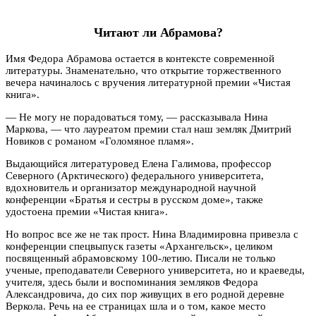
Читают ли Абрамова?
Имя Федора Абрамова остается в контексте современной
литературы. Знаменательно, что открытие торжественного
вечера начиналось с вручения литературной премии «Чистая
книга».
— Не могу не порадоваться тому, — рассказывала Нина
Маркова, — что лауреатом премии стал наш земляк Дмитрий
Новиков с романом «Голомяное пламя».
Выдающийся литературовед Елена Галимова, профессор
Северного (Арктического) федерального университета,
вдохновитель и организатор международной научной
конференции «Братья и сестры в русском доме», также
удостоена премии «Чистая книга».
Но вопрос все же не так прост. Нина Владимировна привезла с
конференции спецвыпуск газеты «Архангельск», целиком
посвященный абрамовскому 100-летию. Писали не только
ученые, преподаватели Северного университета, но и краеведы,
учителя, здесь были и воспоминания земляков Федора
Александровича, до сих пор живущих в его родной деревне
Веркола. Речь на ее страницах шла и о том, какое место