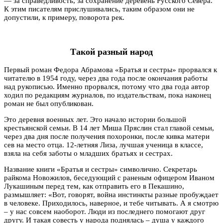
— за справедливость, за сохранение деревень Русского Севера.
К этим писателям прислушивались, таким образом они не
допустили, к примеру, поворота рек.
Такой разный народ
Первый роман Федора Абрамова «Братья и сестры» прорвался к
читателю в 1954 году, через два года после окончания работы
над рукописью. Именно прорвался, потому что два года автор
ходил по редакциям журналов, по издательствам, пока наконец
роман не был опубликован.
Это деревня военных лет. Это начало истории большой
крестьянской семьи. В 14 лет Миша Пряслин стал главой семьи,
через два дня после получения похоронки, после кивка матери
сев на место отца. 12-летняя Лиза, лучшая ученица в классе,
взяла на себя заботы о младших братьях и сестрах.
Название книги «Братья и сестры» символично. Секретарь
райкома Новожилов, беседующий с раненым офицером Иваном
Лукашиным перед тем, как отправить его в Пекашино,
размышляет: «Вот, говорят, война инстинкты разные пробуждает
в человеке. Приходилось, наверное, и тебе читывать. А я смотрю
– у нас совсем наоборот. Люди из последнего помогают друг
другу. И такая совесть у народа поднялась – душа у каждого