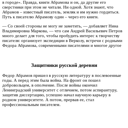
в городе». Правда, книги Абрамова и он, да другие его
сверстники при этом не читали. Ни одной. Хотя знают, что
Абрамов – известный писатель, земляк и им нужно гордиться.
Путь к писателю Абрамову один – через его книги.
— Со своей стороны не могу не заметить, — добавляет Нина
Владимировна Маркова, — что сам Андрей Васильевич Петров
много делает для того, чтобы пробудить интерес к творчеству
писателя: организует экспедиции в Верколу, встречи с родными
Федора Абрамова, современными писателями и многое другое
Защитники русской деревни
Федор Абрамов пришел в русскую литературу в послевоенные
годы. А перед этим была война. На фронт он пошел
добровольцем, в ополчение. После войны окончил
Ленинградский университет с отличием, потом аспирантуру,
защитив диссертацию, успешно начал научную карьеру в
родном университете. А потом, прервав ее, стал
профессиональным писателем.