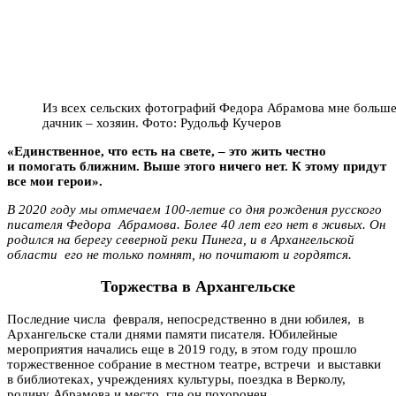
Из всех сельских фотографий Федора Абрамова мне больше вс
дачник – хозяин. Фото: Рудольф Кучеров
«Единственное, что есть на свете, – это жить честно
и помогать ближним. Выше этого ничего нет. К этому придут
все мои герои».
В 2020 году мы отмечаем 100-летие со дня рождения русского
писателя Федора Абрамова. Более 40 лет его нет в живых. Он
родился на берегу северной реки Пинега, и в Архангельской
области его не только помнят, но почитают и гордятся.
Торжества в Архангельске
Последние числа февраля, непосредственно в дни юбилея, в
Архангельске стали днями памяти писателя. Юбилейные
мероприятия начались еще в 2019 году, в этом году прошло
торжественное собрание в местном театре, встречи и выставки
в библиотеках, учреждениях культуры, поездка в Верколу,
родину Абрамова и место, где он похоронен.