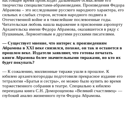
настоящее время происходит дальнейшее осмысление его
творчества специалистами-абрамоведами. Произведения Федора
Абрамова – это исследование русского народного характера, его
сильных и слабых сторон, истоков народного подвига в
Отечественной войне и в тяжелейшие послевоенные годы.
Читательская любовь нашла выражение в присвоении аэропорту
Архангельска имени Федора Абрамова, оказавшегося в ряду с
Пушкиным, Лермонтовым и другими русскими писателями.
— Существует мнение, что интерес к произведениям
Абрамова в XXI веке снизился, похоже, он так и останется в
прошлом веке. Издатели заявляют, что готовы печатать
книги Абрамова более значительными тиражами, но кто их
будет покупать?
— К сожалению, миллионные тиражи ушли в прошлое. К
юбилею архангелогородцы подготовили прекрасное издание его
тетралогии «Братья и сестры», ее можно было купить во время
торжественного собрания в театре. Специально к юбилею
переиздана книга С.Н. Доморощенова «Великий счастливец» —
глубокий анализ жизненного пути Федора Абрамова.