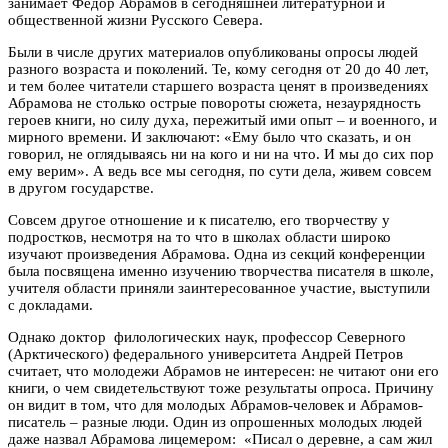
занимает Федор Абрамов в сегодняшней литературной и
общественной жизни Русского Севера.
Были в числе других материалов опубликованы опросы людей
разного возраста и поколений. Те, кому сегодня от 20 до 40 лет,
и тем более читатели старшего возраста ценят в произведениях
Абрамова не столько острые повороты сюжета, незаурядность
героев книги, но силу духа, пережитый ими опыт – и военного, и
мирного времени. И заключают: «Ему было что сказать, и он
говорил, не оглядываясь ни на кого и ни на что. И мы до сих пор
ему верим». А ведь все мы сегодня, по сути дела, живем совсем
в другом государстве.
Совсем другое отношение и к писателю, его творчеству у
подростков, несмотря на то что в школах области широко
изучают произведения Абрамова. Одна из секций конференции
была посвящена именно изучению творчества писателя в школе,
учителя области приняли заинтересованное участие, выступили
с докладами.
Однако доктор филологических наук, профессор Северного
(Арктического) федерального университета Андрей Петров
считает, что молодежи Абрамов не интересен: не читают они его
книги, о чем свидетельствуют тоже результаты опроса. Причину
он видит в том, что для молодых Абрамов-человек и Абрамов-
писатель – разные люди. Один из опрошенных молодых людей
даже назвал Абрамова лицемером: «Писал о деревне, а сам жил