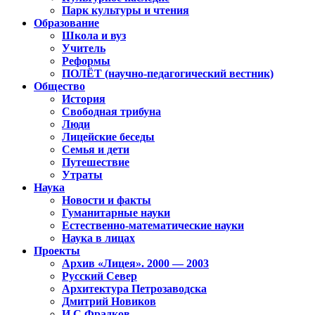
Парк культуры и чтения
Образование
Школа и вуз
Учитель
Реформы
ПОЛЁТ (научно-педагогический вестник)
Общество
История
Свободная трибуна
Люди
Лицейские беседы
Семья и дети
Путешествие
Утраты
Наука
Новости и факты
Гуманитарные науки
Естественно-математические науки
Наука в лицах
Проекты
Архив «Лицея». 2000 — 2003
Русский Север
Архитектура Петрозаводска
Дмитрий Новиков
И.С.Фрадков