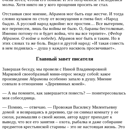
молча. Хотя никто ни у кого прощения просить не стал.
Отстаивая свое мнение, Абрамов мог быть еще жестче. И тогда
словно кулаком по столу от возмущения и гнева бил: «Народ
быдло. А русский народ вдвойне: все простим… Все вытерпим,
все перенесем, лишь бы войны не было. О, бараны бестолковые.
Именно потому-то и будет война, что вы все терпите». (
Федор
Абрамов. О войне и победе
). Абрамов мог быть и таким. Но в
этих словах та же боль. Видел и другой народ: «И такая совесть
в нем поднялась – душа у каждого насквозь просвечивает».
Главный завет писателя
Завершая беседу, мы провели с Ниной Владимировной
Марковой своеобразный мини-опрос между собой: какое
произведение Абрамова особенно запало в душу. Мнение
совпало
в отношении «Деревянных коней».
— А вы помните, как завершается повесть? — поинтересовалась
моя собеседница.
— Помню, — отвечаю. — Провожая Василису Милентьевну
домой и возвращаясь в деревню, где он снимал комнату у ее
снохи, размышляя о своей жизни, автор вдруг приходит к
выводу, что все его занятия – охота, рыбалка и даже собирание
предметов крестьянской старины – это не настоящая жизнь. Это