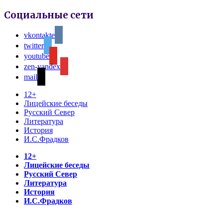
Социальные сети
vkontakte
twitter
youtube
zen-yandex
mail
12+
Лицейские беседы
Русский Север
Литература
История
И.С.Фрадков
12+
Лицейские беседы
Русский Север
Литература
История
И.С.Фрадков