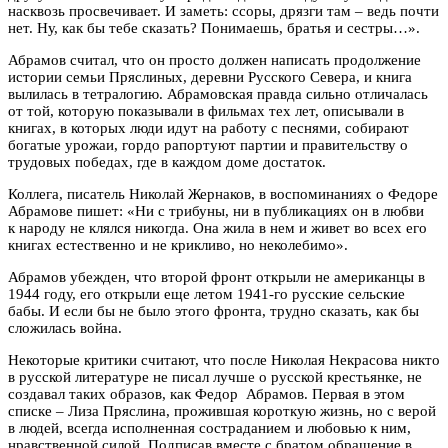
насквозь просвечивает. И заметь: ссоры, дрязги там – ведь почти
нет. Ну, как бы тебе сказать? Понимаешь, братья и сестры…».
Абрамов считал, что он просто должен написать продолжение
истории семьи Пряслиных, деревни Русского Севера, и книга
вылилась в тетралогию. Абрамовская правда сильно отличалась
от той, которую показывали в фильмах тех лет, описывали в
книгах, в которых люди идут на работу с песнями, собирают
богатые урожаи, гордо рапортуют партии и правительству о
трудовых победах, где в каждом доме достаток.
Коллега, писатель Николай Жернаков, в воспоминаниях о Федоре
Абрамове пишет: «Ни с трибуны, ни в публикациях он в любви
к народу не клялся никогда. Она жила в нем и живет во всех его
книгах естественно и не крикливо, но неколебимо».
Абрамов убежден, что второй фронт открыли не американцы в
1944 году, его открыли еще летом 1941-го русские сельские
бабы. И если бы не было этого фронта, трудно сказать, как бы
сложилась война.
Некоторые критики считают, что после Николая Некрасова никто
в русской литературе не писал лучше о русской крестьянке, не
создавал таких образов,
как Федор
Абрамов. Первая в этом
списке – Лиза Пряслина, прожившая короткую жизнь, но с верой
в людей, всегда исполненная состраданием и любовью к ним,
нравственной силой. Подписав вместе с братом обращение в