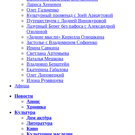
Лариса Хенинен
Олег Гальченко
Культурный променад с Зоей Арнаутовой
Путешествуем с Лидией Винокуровой
Лазурный Берег без пафоса с Александрой
Озолиной
«Задние мысли» Кирилла Олюшкина
Застолье с Владимиром Софиенко
Ирина Савкина
Светлана Артемьева
Наталья Мешкова
Владимир Берштейн
Екатерина Габалова
Олег Липовецкий
Илона Румянцева
Афиша
Новости
Анонс
Хроника
Культура
Дом актёра
Литература
Кино
Культурное наследие