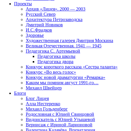
Проекты
Архив «Лицея». 2000 — 2003
Русский Север
Архитектура Петрозаводска
Дмитрий Новиков
И.С.Фрадков
Здоровье
Художественная галерея Дмитрия Москина
Великая Отечественная. 1941 — 1945
Педагогика С. Артемьевой
Педагогика школы
Педагогика двора
Конкурс короткого рассказа «Сестра таланта»
Конкурс «Во весь голос»
Конкурс новой драматургии «Ремарка»
Каким мы помним август 1991-го…
Михаил Швейцер
Блоги
Блог Лицея
Алла Нестеренко
Михаил Гольденберг
Родословная с Юлией Свинцовой
Видоискатель с Юлией Утышевой
Вернисаж с Ириной Ларионовой
Валентина Калачёва. Впечатления