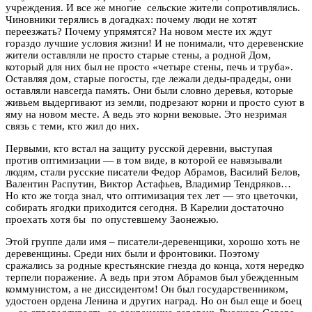
учреждения. И все же многие сельские жители сопротивлялись.
Чиновники терялись в догадках: почему люди не хотят
переезжать? Почему упрямятся? На новом месте их ждут
гораздо лучшие условия жизни! И не понимали, что деревенские
жители оставляли не просто старые стены, а родной Дом,
который для них был не просто «четыре стены, печь и труба».
Оставляя дом, старые погосты, где лежали деды-прадеды, они
оставляли навсегда память. Они были словно деревья, которые
живьем выдергивают из земли, подрезают корни и просто суют в
яму на новом месте. А ведь это корни вековые. Это незримая
связь с теми, кто жил до них.
Первыми, кто встал на защиту русской деревни, выступая
против оптимизации — в том виде, в которой ее навязывали
людям, стали русские писатели Федор Абрамов, Василий Белов,
Валентин Распутин, Виктор Астафьев, Владимир Тендряков…
Но кто же тогда знал, что оптимизация тех лет — это цветочки,
собирать ягодки приходится сегодня. В Карелии достаточно
проехать хотя бы по опустевшему Заонежью.
Этой группе дали имя – писатели-деревенщики, хорошо хоть не
деревенщины. Среди них были и фронтовики. Поэтому
сражались за родные крестьянские гнезда до конца, хотя нередко
терпели поражение. А ведь при этом Абрамов был убежденным
коммунистом, а не диссидентом! Он был государственником,
удостоен ордена Ленина и других наград. Но он был еще и боец