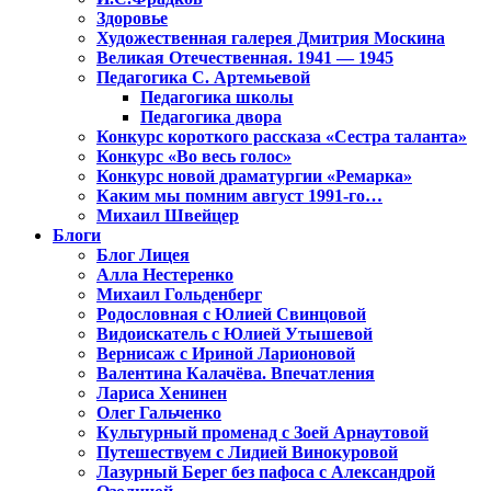
Здоровье
Художественная галерея Дмитрия Москина
Великая Отечественная. 1941 — 1945
Педагогика С. Артемьевой
Педагогика школы
Педагогика двора
Конкурс короткого рассказа «Сестра таланта»
Конкурс «Во весь голос»
Конкурс новой драматургии «Ремарка»
Каким мы помним август 1991-го…
Михаил Швейцер
Блоги
Блог Лицея
Алла Нестеренко
Михаил Гольденберг
Родословная с Юлией Свинцовой
Видоискатель с Юлией Утышевой
Вернисаж с Ириной Ларионовой
Валентина Калачёва. Впечатления
Лариса Хенинен
Олег Гальченко
Культурный променад с Зоей Арнаутовой
Путешествуем с Лидией Винокуровой
Лазурный Берег без пафоса с Александрой