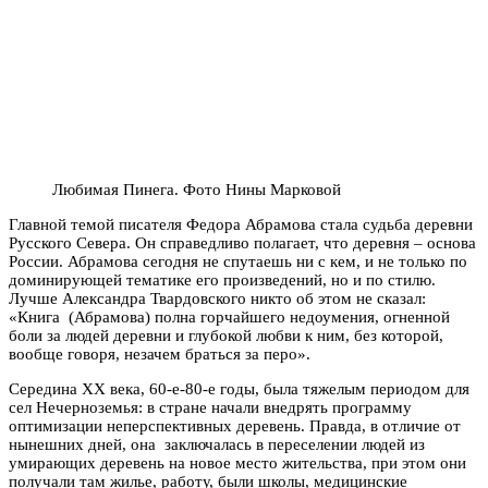
Любимая Пинега. Фото Нины Марковой
Главной темой писателя Федора Абрамова стала судьба деревни
Русского Севера. Он справедливо полагает, что деревня – основа
России. Абрамова сегодня не спутаешь ни с кем, и не только по
доминирующей тематике его произведений, но и по стилю.
Лучше Александра Твардовского никто об этом не сказал:
«
Книга (Абрамова) полна горчайшего недоумения, огненной
боли за людей деревни и глубокой любви к ним, без которой,
вообще говоря, незачем браться за перо»
.
Середина ХХ века, 60-е-80-е годы, была тяжелым периодом для
сел Нечерноземья: в стране начали внедрять программу
оптимизации неперспективных деревень. Правда, в отличие от
нынешних дней, она заключалась в переселении людей из
умирающих деревень на новое место жительства, при этом они
получали там жилье, работу, были школы, медицинские