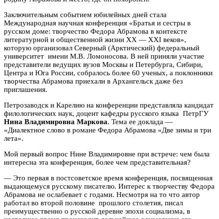
Заключительным событием юбилейных дней стала
Международная научная конференция «Братья и сестры в
русском доме: творчество Федора Абрамова в контексте
литературной и общественной жизни ХХ — ХХI веков»,
которую организовал Северный (Арктический) федеральный
университет имени М.В. Ломоносова. В ней приняли участие
представители ведущих вузов Москвы и Петербурга, Сибири,
Центра и Юга России, собралось более 60 ученых, а поклонники
творчества Абрамова приехали в Архангельск даже без
приглашения.
Петрозаводск и Карелию на конференции представляла кандидат
филологических наук, доцент кафедры русского языка ПетрГУ
Нина Владимировна Маркова
. Тема ее доклада —
«Диалектное слово в романе Федора Абрамова «Две зимы и три
лета».
Мой первый вопрос Нине Владимировне при встрече: чем была
интересна эта конференция, более чем представительная?
— Это первая в постсоветское время конференция, посвященная
выдающемуся русскому писателю. Интерес к творчеству Федора
Абрамова не ослабевает с годами. Несмотря на то что автор
работал во второй половине прошлого столетия, писал
преимущественно о русской деревне эпохи социализма, в