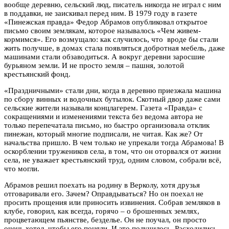
вообще деревню, сельский люд, писатель никогда не играл с ним
в поддавки, не заискивал перед ним. В 1979 году в газете
«Пинежская правда» Федор Абрамов опубликовал открытое
письмо своим землякам, которое называлось «Чем живем-
кормимся». Его возмущало: как случилось, что вроде бы стали
жить получше, в домах стала появляться добротная мебель, даже
машинами стали обзаводиться. А вокруг деревни заросшие
бурьяном земли. И не просто земля – пашня, золотой
крестьянский фонд.
«Праздничными» стали дни, когда в деревню приезжала машина
по сбору винных и водочных бутылок. Скотный двор даже сами
сельские жители называли концлагерем. Газета «Правда» с
сокращениями и изменениями текста без ведома автора не
только перепечатала письмо, но быстро организовала отклик
пинежан, который многие подписали, не читая. Как же? От
начальства пришло. В чем только не упрекали тогда Абрамова! В
оскорблении тружеников села, в том, что он оторвался от жизни
села, не уважает крестьянский труд, одним словом, собрали всё,
что могли.
Абрамов решил поехать на родину в Верколу, хотя друзья
отговаривали его. Зачем? Оправдываться? Но он поехал не
просить прощения или приносить извинения. Собрав земляков в
клубе, говорил, как всегда, горячо – о брошенных землях,
процветающем пьянстве, безделье. Он не поучал, он просто
очень хотел, чтобы его поняли. И это получилось. Расходились