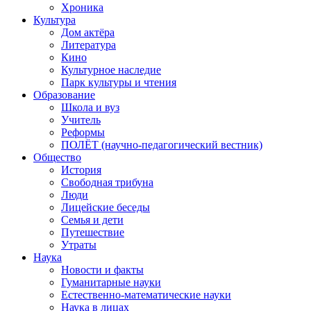
Хроника
Культура
Дом актёра
Литература
Кино
Культурное наследие
Парк культуры и чтения
Образование
Школа и вуз
Учитель
Реформы
ПОЛЁТ (научно-педагогический вестник)
Общество
История
Свободная трибуна
Люди
Лицейские беседы
Семья и дети
Путешествие
Утраты
Наука
Новости и факты
Гуманитарные науки
Естественно-математические науки
Наука в лицах