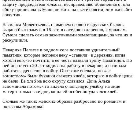
защиту председателя колхоза, несправедливо обвиненного, она
сбоку приписала «Лучше не жить на свете совсем, чем жить без
совести».
Василиса Милентьевна, с именем словно из русских былин,
выдана была замуж в 16 лет, в соседнюю деревню, к урванам.
Сумела сделать семью зажиточными землепашцами, за что их и
раскулачили.
Пекарихе Пелагее в родном селе поставили удивительный
памятник, которые испокон веку «ставили» в деревнях, когда
хотели кого-то почтить: в ее честь назвали тропу Палагиной. По
ней она почти 30 лет ходила на работу в пекарню, а начинала
работать здесь еще в войну. Она тоже воевала, но «ее
воинством» были буханки свежего хлеба, которым в войну цены
не было. Ее хлеб на всю округу славился. Дочь Алька
вспоминала потом, что видела счастливую улыбку на лице
матери только в те дни, когда ей особенно удавался хлеб.
Сколько же таких женских образов разбросано по романам и
повестям Абрамова!