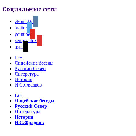
Социальные сети
vkontakte
twitter
youtube
zen-yandex
mail
12+
Лицейские беседы
Русский Север
Литература
История
И.С.Фрадков
12+
Лицейские беседы
Русский Север
Литература
История
И.С.Фрадков