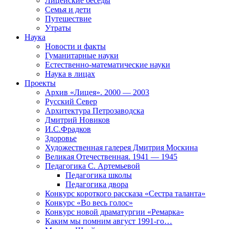
Лицейские беседы
Семья и дети
Путешествие
Утраты
Наука
Новости и факты
Гуманитарные науки
Естественно-математические науки
Наука в лицах
Проекты
Архив «Лицея». 2000 — 2003
Русский Север
Архитектура Петрозаводска
Дмитрий Новиков
И.С.Фрадков
Здоровье
Художественная галерея Дмитрия Москина
Великая Отечественная. 1941 — 1945
Педагогика С. Артемьевой
Педагогика школы
Педагогика двора
Конкурс короткого рассказа «Сестра таланта»
Конкурс «Во весь голос»
Конкурс новой драматургии «Ремарка»
Каким мы помним август 1991-го…