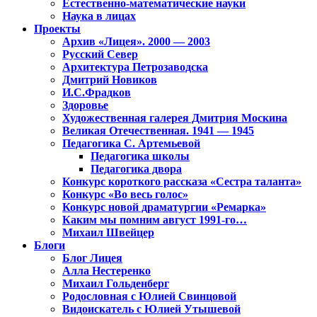
Естественно-математические науки
Наука в лицах
Проекты
Архив «Лицея». 2000 — 2003
Русский Север
Архитектура Петрозаводска
Дмитрий Новиков
И.С.Фрадков
Здоровье
Художественная галерея Дмитрия Москина
Великая Отечественная. 1941 — 1945
Педагогика С. Артемьевой
Педагогика школы
Педагогика двора
Конкурс короткого рассказа «Сестра таланта»
Конкурс «Во весь голос»
Конкурс новой драматургии «Ремарка»
Каким мы помним август 1991-го…
Михаил Швейцер
Блоги
Блог Лицея
Алла Нестеренко
Михаил Гольденберг
Родословная с Юлией Свинцовой
Видоискатель с Юлией Утышевой