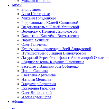
Михаил Швейцер
Блоги
Блог Лицея
Алла Нестеренко
Михаил Гольденберг
Родословная с Юлией Свинцовой
Видоискатель с Юлией Утышевой
Вернисаж с Ириной Ларионовой
Валентина Калачёва. Впечатления
Лариса Хенинен
Олег Гальченко
Культурный променад с Зоей Арнаутовой
Путешествуем с Лидией Винокуровой
Лазурный Берег без пафоса с Александрой Озолино
«Задние мысли» Кирилла Олюшкина
Застолье с Владимиром Софиенко
Ирина Савкина
Светлана Артемьева
Наталья Мешкова
Владимир Берштейн
Екатерина Габалова
Олег Липовецкий
Илона Румянцева
Афиша