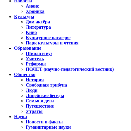
Новости
Анонс
Хроника
Культура
Дом актёра
Литература
Кино
Культурное наследие
Парк культуры и чтения
Образование
Школа и вуз
Учитель
Реформы
ПОЛЁТ (научно-педагогический вестник)
Общество
История
Свободная трибуна
Люди
Лицейские беседы
Семья и дети
Путешествие
Утраты
Наука
Новости и факты
Гуманитарные науки