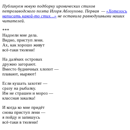
Публикуем новую подборку иронических стихов
петрозаводского поэта Игоря Аблоухова. Первая —
«Хотелось
написать какой-то стих…»
не оставила равнодушными наших
читателей.
***
Надоели мне дела.
Видно, приступ лени.
Ах, как хорошо живут
всё-таки тюлени!
На далёких островах
дружно загорают.
Вместо будничных хлопот —
плавают, ныряют!
Если кушать захотят —
сразу на рыбалку.
Им не страшен и мороз —
классная закалка!
И когда ко мне придёт
снова приступ лени —
я пойду и запишусь
всё-таки в тюлени!