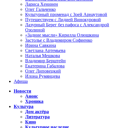
Лариса Хенинен
Олег Гальченко
Культурный променад с Зоей Арнаутовой
Путешествуем с Лидией Винокуровой
Лазурный Берег без пафоса с Александрой
Озолиной
«Задние мысли» Кирилла Олюшкина
Застолье с Владимиром Софиенко
Ирина Савкина
Светлана Артемьева
Наталья Мешкова
Владимир Берштейн
Екатерина Габалова
Олег Липовецкий
Илона Румянцева
Афиша
Новости
Анонс
Хроника
Культура
Дом актёра
Литература
Кино
Культурное наследие