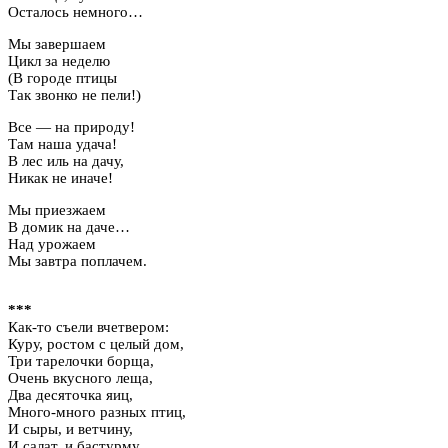
Осталось немного…
Мы завершаем
Цикл за неделю
(В городе птицы
Так звонко не пели!)
Все — на природу!
Там наша удача!
В лес иль на дачу,
Никак не иначе!
Мы приезжаем
В домик на даче…
Над урожаем
Мы завтра поплачем.
***
Как-то съели вчетвером:
Куру, ростом с целый дом,
Три тарелочки борща,
Очень вкусного леща,
Два десяточка яиц,
Много-много разных птиц,
И сыры, и ветчину,
И салат, и бастурму,