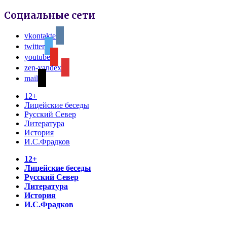
Социальные сети
vkontakte
twitter
youtube
zen-yandex
mail
12+
Лицейские беседы
Русский Север
Литература
История
И.С.Фрадков
12+
Лицейские беседы
Русский Север
Литература
История
И.С.Фрадков