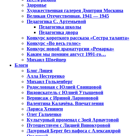
Здоровье
Художественная галерея Дмитрия Москина
Великая Отечественная. 1941 — 1945
Педагогика С. Артемьевой
Педагогика школы
Педагогика двора
Конкурс короткого рассказа «Сестра таланта»
Конкурс «Во весь голос»
Конкурс новой драматургии «Ремарка»
Каким мы помним август 1991-го…
Михаил Швейцер
Блоги
Блог Лицея
Алла Нестеренко
Михаил Гольденберг
Родословная с Юлией Свинцовой
Видоискатель с Юлией Утышевой
Вернисаж с Ириной Ларионовой
Валентина Калачёва. Впечатления
Лариса Хенинен
Олег Гальченко
Культурный променад с Зоей Арнаутовой
Путешествуем с Лидией Винокуровой
Лазурный Берег без пафоса с Александрой