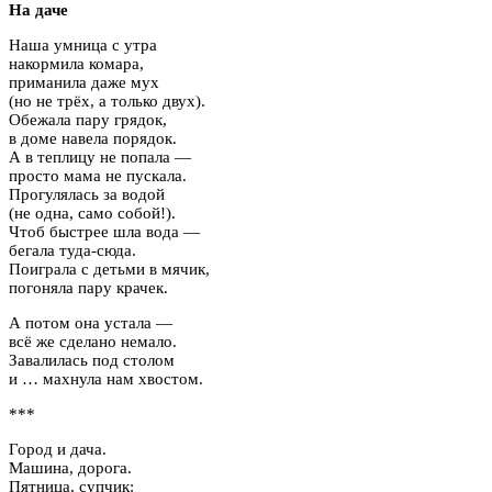
На даче
Наша умница с утра
накормила комара,
приманила даже мух
(но не трёх, а только двух).
Обежала пару грядок,
в доме навела порядок.
А в теплицу не попала —
просто мама не пускала.
Прогулялась за водой
(не одна, само собой!).
Чтоб быстрее шла вода —
бегала туда-сюда.
Поиграла с детьми в мячик,
погоняла пару крачек.
А потом она устала —
всё же сделано немало.
Завалилась под столом
и … махнула нам хвостом.
***
Город и дача.
Машина, дорога.
Пятница, супчик: