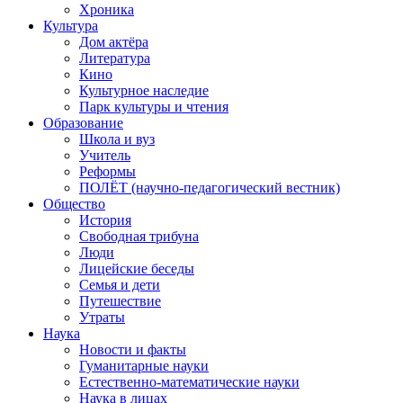
Хроника
Культура
Дом актёра
Литература
Кино
Культурное наследие
Парк культуры и чтения
Образование
Школа и вуз
Учитель
Реформы
ПОЛЁТ (научно-педагогический вестник)
Общество
История
Свободная трибуна
Люди
Лицейские беседы
Семья и дети
Путешествие
Утраты
Наука
Новости и факты
Гуманитарные науки
Естественно-математические науки
Наука в лицах