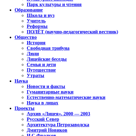
Парк культуры и чтения
Образование
Школа и вуз
Учитель
Реформы
ПОЛЁТ (научно-педагогический вестник)
Общество
История
Свободная трибуна
Люди
Лицейские беседы
Семья и дети
Путешествие
Утраты
Наука
Новости и факты
Гуманитарные науки
Естественно-математические науки
Наука в лицах
Проекты
Архив «Лицея». 2000 — 2003
Русский Север
Архитектура Петрозаводска
Дмитрий Новиков
И.С.Фрадков