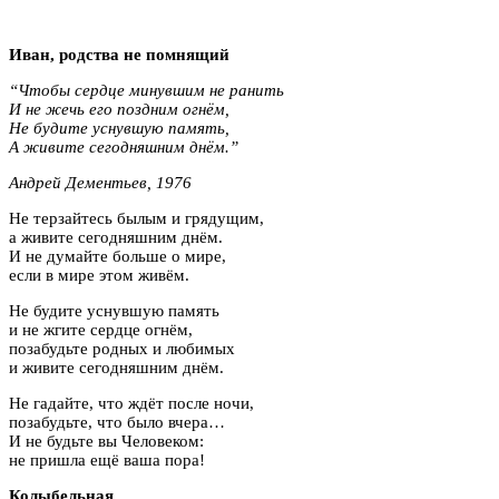
Иван, родства не помнящий
“Чтобы сердце минувшим не ранить
И не жечь его поздним огнём,
Не будите уснувшую память,
А живите сегодняшним днём.”
Андрей Дементьев, 1976
Не терзайтесь былым и грядущим,
а живите сегодняшним днём.
И не думайте больше о мире,
если в мире этом живём.
Не будите уснувшую память
и не жгите сердце огнём,
позабудьте родных и любимых
и живите сегодняшним днём.
Не гадайте, что ждёт после ночи,
позабудьте, что было вчера…
И не будьте вы Человеком:
не пришла ещё ваша пора!
Колыбельная