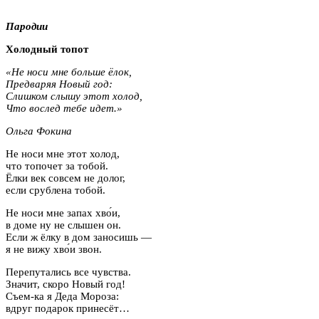
Пародии
Холодный топот
«Не носи мне больше ёлок,
Предваряя Новый год:
Слишком слышу этот холод,
Что вослед тебе идет.»
Ольга Фокина
Не носи мне этот холод,
что топочет за тобой.
Ёлки век совсем не долог,
если срублена тобой.
Не носи мне запах хво́и,
в доме ну не слышен он.
Если ж ёлку в дом заносишь —
я не вижу хво́и звон.
Перепутались все чувства.
Значит, скоро Новый год!
Съем-ка я Деда Мороза:
вдруг подарок принесёт…