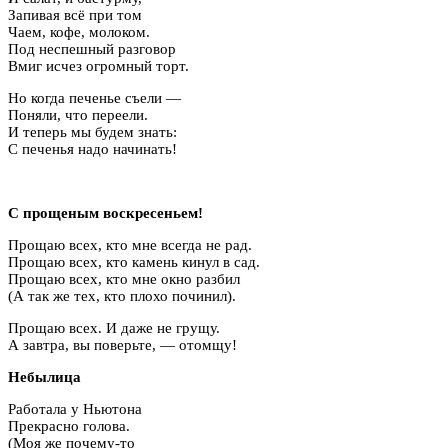
Запивая всё при том
Чаем, кофе, молоком.
Под неспешный разговор
Вмиг исчез огромный торт.
Но когда печенье съели —
Поняли, что переели.
И теперь мы будем знать:
С печенья надо начинать!
С прощеным воскресеньем!
Прощаю всех, кто мне всегда не рад.
Прощаю всех, кто камень кинул в сад.
Прощаю всех, кто мне окно разбил
(А так же тех, кто плохо починил).
Прощаю всех. И даже не грущу.
А завтра, вы поверьте, — отомщу!
Небылица
Работала у Ньютона
Прекрасно голова.
(Моя же почему-то