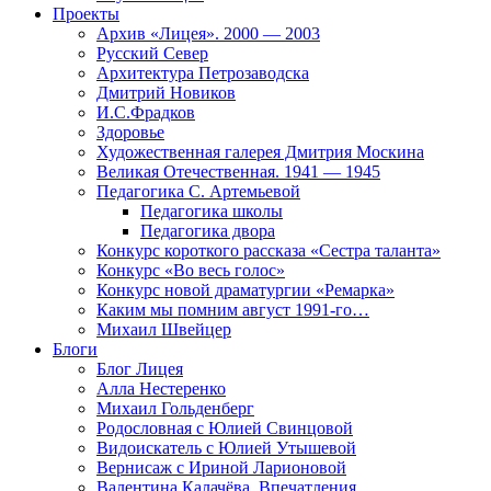
Проекты
Архив «Лицея». 2000 — 2003
Русский Север
Архитектура Петрозаводска
Дмитрий Новиков
И.С.Фрадков
Здоровье
Художественная галерея Дмитрия Москина
Великая Отечественная. 1941 — 1945
Педагогика С. Артемьевой
Педагогика школы
Педагогика двора
Конкурс короткого рассказа «Сестра таланта»
Конкурс «Во весь голос»
Конкурс новой драматургии «Ремарка»
Каким мы помним август 1991-го…
Михаил Швейцер
Блоги
Блог Лицея
Алла Нестеренко
Михаил Гольденберг
Родословная с Юлией Свинцовой
Видоискатель с Юлией Утышевой
Вернисаж с Ириной Ларионовой
Валентина Калачёва. Впечатления