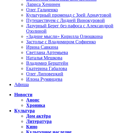
Лариса Хенинен
Олег Гальченко
Культурный променад с Зоей Арнаутовой
Путешествуем с Лидией Винокуровой
Лазурный Берег без пафоса с Александрой
Озолиной
«Задние мысли» Кирилла Олюшкина
Застолье с Владимиром Софиенко
Ирина Савкина
Светлана Артемьева
Наталья Мешкова
Владимир Берштейн
Екатерина Габалова
Олег Липовецкий
Илона Румянцева
Афиша
Новости
Анонс
Хроника
Культура
Дом актёра
Литература
Кино
Культурное наследие