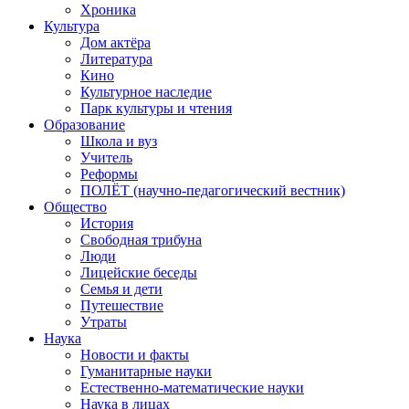
Хроника
Культура
Дом актёра
Литература
Кино
Культурное наследие
Парк культуры и чтения
Образование
Школа и вуз
Учитель
Реформы
ПОЛЁТ (научно-педагогический вестник)
Общество
История
Свободная трибуна
Люди
Лицейские беседы
Семья и дети
Путешествие
Утраты
Наука
Новости и факты
Гуманитарные науки
Естественно-математические науки
Наука в лицах