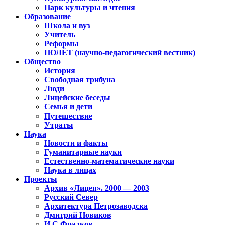
Парк культуры и чтения
Образование
Школа и вуз
Учитель
Реформы
ПОЛЁТ (научно-педагогический вестник)
Общество
История
Свободная трибуна
Люди
Лицейские беседы
Семья и дети
Путешествие
Утраты
Наука
Новости и факты
Гуманитарные науки
Естественно-математические науки
Наука в лицах
Проекты
Архив «Лицея». 2000 — 2003
Русский Север
Архитектура Петрозаводска
Дмитрий Новиков
И.С.Фрадков