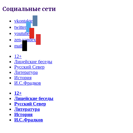
Социальные сети
vkontakte
twitter
youtube
zen-yandex
mail
12+
Лицейские беседы
Русский Север
Литература
История
И.С.Фрадков
12+
Лицейские беседы
Русский Север
Литература
История
И.С.Фрадков