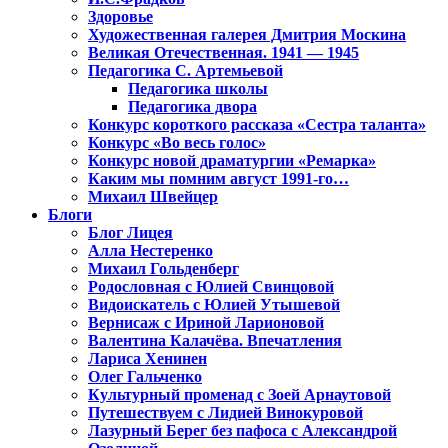
Здоровье
Художественная галерея Дмитрия Москина
Великая Отечественная. 1941 — 1945
Педагогика С. Артемьевой
Педагогика школы
Педагогика двора
Конкурс короткого рассказа «Сестра таланта»
Конкурс «Во весь голос»
Конкурс новой драматургии «Ремарка»
Каким мы помним август 1991-го…
Михаил Швейцер
Блоги
Блог Лицея
Алла Нестеренко
Михаил Гольденберг
Родословная с Юлией Свинцовой
Видоискатель с Юлией Утышевой
Вернисаж с Ириной Ларионовой
Валентина Калачёва. Впечатления
Лариса Хенинен
Олег Гальченко
Культурный променад с Зоей Арнаутовой
Путешествуем с Лидией Винокуровой
Лазурный Берег без пафоса с Александрой