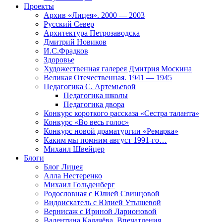
Проекты
Архив «Лицея». 2000 — 2003
Русский Север
Архитектура Петрозаводска
Дмитрий Новиков
И.С.Фрадков
Здоровье
Художественная галерея Дмитрия Москина
Великая Отечественная. 1941 — 1945
Педагогика С. Артемьевой
Педагогика школы
Педагогика двора
Конкурс короткого рассказа «Сестра таланта»
Конкурс «Во весь голос»
Конкурс новой драматургии «Ремарка»
Каким мы помним август 1991-го…
Михаил Швейцер
Блоги
Блог Лицея
Алла Нестеренко
Михаил Гольденберг
Родословная с Юлией Свинцовой
Видоискатель с Юлией Утышевой
Вернисаж с Ириной Ларионовой
Валентина Калачёва. Впечатления