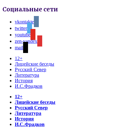
Социальные сети
vkontakte
twitter
youtube
zen-yandex
mail
12+
Лицейские беседы
Русский Север
Литература
История
И.С.Фрадков
12+
Лицейские беседы
Русский Север
Литература
История
И.С.Фрадков