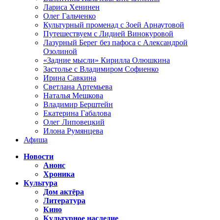
Лариса Хенинен
Олег Гальченко
Культурный променад с Зоей Арнаутовой
Путешествуем с Лидией Винокуровой
Лазурный Берег без пафоса с Александрой
Озолиной
«Задние мысли» Кирилла Олюшкина
Застолье с Владимиром Софиенко
Ирина Савкина
Светлана Артемьева
Наталья Мешкова
Владимир Берштейн
Екатерина Габалова
Олег Липовецкий
Илона Румянцева
Афиша
Новости
Анонс
Хроника
Культура
Дом актёра
Литература
Кино
Культурное наследие