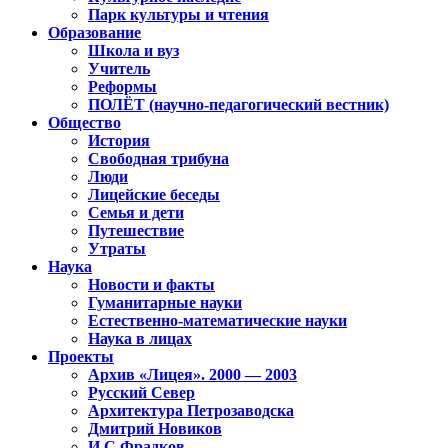
Парк культуры и чтения
Образование
Школа и вуз
Учитель
Реформы
ПОЛЁТ (научно-педагогический вестник)
Общество
История
Свободная трибуна
Люди
Лицейские беседы
Семья и дети
Путешествие
Утраты
Наука
Новости и факты
Гуманитарные науки
Естественно-математические науки
Наука в лицах
Проекты
Архив «Лицея». 2000 — 2003
Русский Север
Архитектура Петрозаводска
Дмитрий Новиков
И.С.Фрадков