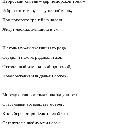
Неброский камень – дар поморской тони –
Ребрист и темен, сразу не поймешь, –
При повороте граней на ладони
Живут лисица, женщина и еж.
И сколь мужей охотничьего рода
Сердил и н
е
жил, радовал и жёг,
Отточенный изменчивой природой,
Преображенный в
и
деньем божок?..
Морскую тишь и взмах платка у пирса –
Счастливый возвращает оберег:
Кто в берег моря Белого влюбился –
Останутся с любимыми навек.