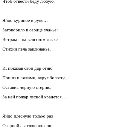
Чтоб отвести беду любую.
Яйцо куриное в руке…
Заговорило в сердце
знанье
:
Ветрам – на вепсском языке –
Стихии пела заклинанье.
И, показав свой дар огню,
Пошла шажками, вкруг болотца, –
Оставив черную стерню,
За ней пожар лесной крадется…
Яйцо плеснуло только раз
Озерной светлою волною: