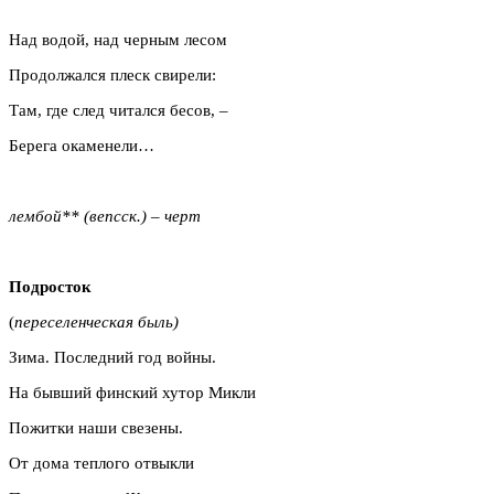
Над водой, над черным лесом
Продолжался плеск свирели:
Там, где след читался бесов, –
Берега окаменели…
лембой** (вепсск.) – черт
Подросток
(
переселенческая быль)
Зима. Последний год войны.
На бывший финский хутор Микли
Пожитки наши свезены.
От дома теплого отвыкли