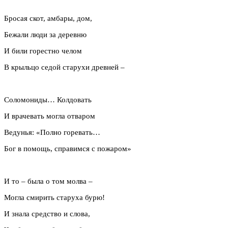
Бросая скот, амбары, дом,
Бежали люди за деревню
И били горестно челом
В крыльцо седой старухи древней –
Соломониды… Колдовать
И врачевать могла отваром
Ведунья: «Полно горевать…
Бог в помощь, справимся с пожаром»
И то – была о том молва –
Могла смирить старуха бурю!
И знала средство и слова,