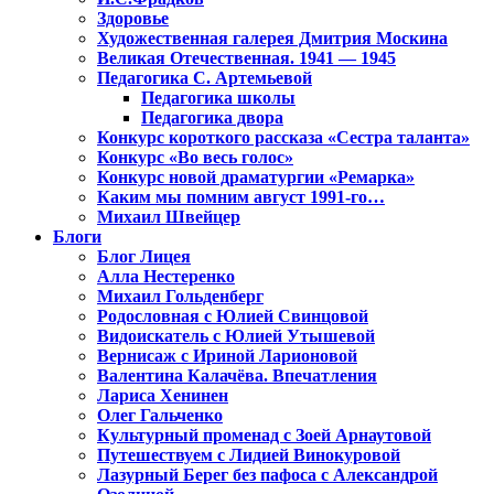
Здоровье
Художественная галерея Дмитрия Москина
Великая Отечественная. 1941 — 1945
Педагогика С. Артемьевой
Педагогика школы
Педагогика двора
Конкурс короткого рассказа «Сестра таланта»
Конкурс «Во весь голос»
Конкурс новой драматургии «Ремарка»
Каким мы помним август 1991-го…
Михаил Швейцер
Блоги
Блог Лицея
Алла Нестеренко
Михаил Гольденберг
Родословная с Юлией Свинцовой
Видоискатель с Юлией Утышевой
Вернисаж с Ириной Ларионовой
Валентина Калачёва. Впечатления
Лариса Хенинен
Олег Гальченко
Культурный променад с Зоей Арнаутовой
Путешествуем с Лидией Винокуровой
Лазурный Берег без пафоса с Александрой