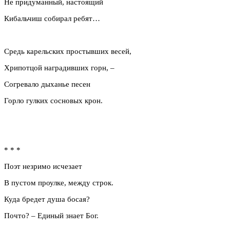
Не придуманный, настоящий
Кибальчиш собирал ребят…
Средь карельских простывших весей,
Хрипотцой наградивших горн, –
Согревало дыханье песен
Горло гулких сосновых крон.
* * *
Поэт незримо исчезает
В пустом проулке, между строк.
Куда бредет душа босая?
Почто? – Единый знает Бог.