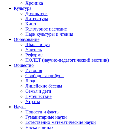
Хроника
Культура
Дом актёра
Литература
Кино
Культурное наследие
Парк культуры и чтения
Образование
Школа и вуз
Учитель
Реформы
ПОЛЁТ (научно-педагогический вестник)
Общество
История
Свободная трибуна
Люди
Лицейские беседы
Семья и дети
Путешествие
Утраты
Наука
Новости и факты
Гуманитарные науки
Естественно-математические науки
Наука в лицах