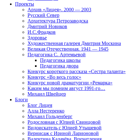
Проекты
Архив «Лицея». 2000 — 2003
Русский Север
Архитектура Петрозаводска
Дмитрий Новиков
И.С.Фрадков
Здоровье
Художественная галерея Дмитрия Москина
Великая Отечественная. 1941 — 1945
Педагогика С. Артемьевой
Педагогика школы
Педагогика двора
Конкурс короткого рассказа «Сестра таланта»
Конкурс «Во весь голос»
Конкурс новой драматургии «Ремарка»
Каким мы помним август 1991-го…
Михаил Швейцер
Блоги
Блог Лицея
Алла Нестеренко
Михаил Гольденберг
Родословная с Юлией Свинцовой
Видоискатель с Юлией Утышевой
Вернисаж с Ириной Ларионовой
Валентина Калачёва. Впечатления