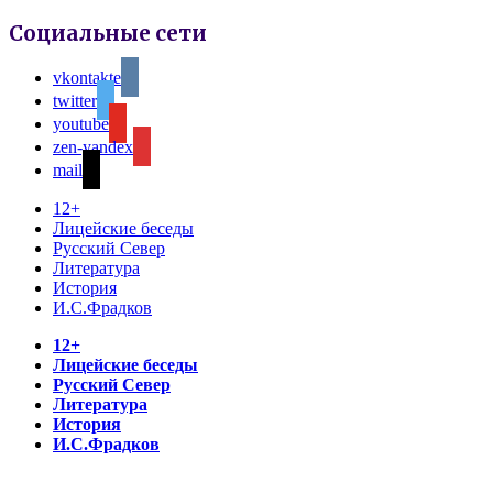
Социальные сети
vkontakte
twitter
youtube
zen-yandex
mail
12+
Лицейские беседы
Русский Север
Литература
История
И.С.Фрадков
12+
Лицейские беседы
Русский Север
Литература
История
И.С.Фрадков