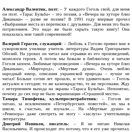
Александр Валентик, поэт:
– У каждого Гоголь свой, для меня
он поэт. «Тарас Бульба» – это поэзия, а «Вечера на хуторе близ
Диканьки» – разве не поэзия? В 1991 году впервые прочел
«Выбранные места из переписки с друзьями». Для меня это было
потрясением. Это надо же было скрыть такую книгу! Она
показалась мне такой современной!
Валерий Герасев, служащий
: – Любовь к Гоголю привил мне в
суворовском училище учитель литературы Вадим Григорьевич
Обозий. На уроках он читал нам отрывки из его произведений,
монологи героев. А потом мы бежали в библиотеку и читали
Гоголя запоем. Любимые произведения – «Вечера на хуторе близ
Диканьки», «Миргород», «Мертвые души». Очень люблю
народный юмор, описания украинской природы – лучше не
читал! Больше сотни лет прошло, и что удивительно – Гоголь
актуален и сегодня: то же казнокрадство, те же персонажи. Жду
с нетерпением выхода на экраны «Тараса Бульбы». Непонятно,
почему до сих пор не было экранизации «Страшной мести».
Тамара Тимофеева, культпросветработник:
– Гоголя не
читаю, за исключением «Петербургских повестей», их мы в
школе, к счастью, не изучали…. На «Мертвые души» и
«Ревизора» даже смотреть не могу – «заслуга» учительницы
литературы.
Дмитрий Новиков, писатель:
– Я не читаю Николая
Васильевича. И происходит это потому, что я его уже прочитал.