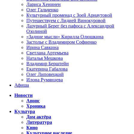
Лариса Хенинен
Олег Гальченко
Культурный променад с Зоей Арнаутовой
Путешествуем с Лидией Винокуровой
Лазурный Берег без пафоса с Александрой
Озолиной
«Задние мысли» Кирилла Олюшкина
Застолье с Владимиром Софиенко
Ирина Савкина
Светлана Артемьева
Наталья Мешкова
Владимир Берштейн
Екатерина Габалова
Олег Липовецкий
Илона Румянцева
Афиша
Новости
Анонс
Хроника
Культура
Дом актёра
Литература
Кино
Культурное наследие