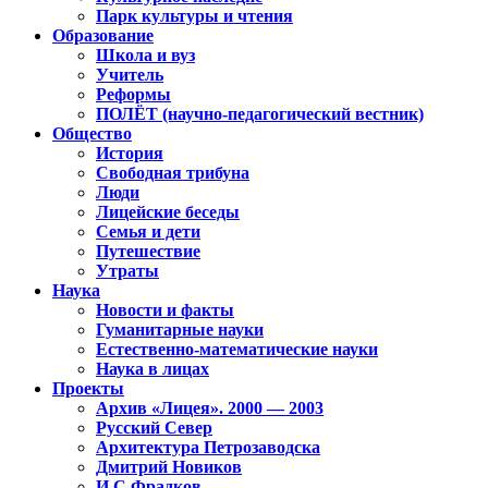
Парк культуры и чтения
Образование
Школа и вуз
Учитель
Реформы
ПОЛЁТ (научно-педагогический вестник)
Общество
История
Свободная трибуна
Люди
Лицейские беседы
Семья и дети
Путешествие
Утраты
Наука
Новости и факты
Гуманитарные науки
Естественно-математические науки
Наука в лицах
Проекты
Архив «Лицея». 2000 — 2003
Русский Север
Архитектура Петрозаводска
Дмитрий Новиков
И.С.Фрадков