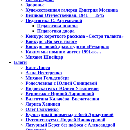
Здоровье
Художественная галерея Дмитрия Москина
Великая Отечественная. 1941 — 1945
Педагогика С. Артемьевой
Педагогика школы
Педагогика двора
Конкурс короткого рассказа «Сестра таланта»
Конкурс «Во весь голос»
Конкурс новой драматургии «Ремарка»
Каким мы помним август 1991-го…
Михаил Швейцер
Блоги
Блог Лицея
Алла Нестеренко
Михаил Гольденберг
Родословная с Юлией Свинцовой
Видоискатель с Юлией Утышевой
Вернисаж с Ириной Ларионовой
Валентина Калачёва. Впечатления
Лариса Хенинен
Олег Гальченко
Культурный променад с Зоей Арнаутовой
Путешествуем с Лидией Винокуровой
Лазурный Берег без пафоса с Александрой