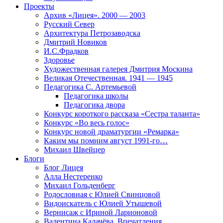
Проекты
Архив «Лицея». 2000 — 2003
Русский Север
Архитектура Петрозаводска
Дмитрий Новиков
И.С.Фрадков
Здоровье
Художественная галерея Дмитрия Москина
Великая Отечественная. 1941 — 1945
Педагогика С. Артемьевой
Педагогика школы
Педагогика двора
Конкурс короткого рассказа «Сестра таланта»
Конкурс «Во весь голос»
Конкурс новой драматургии «Ремарка»
Каким мы помним август 1991-го…
Михаил Швейцер
Блоги
Блог Лицея
Алла Нестеренко
Михаил Гольденберг
Родословная с Юлией Свинцовой
Видоискатель с Юлией Утышевой
Вернисаж с Ириной Ларионовой
Валентина Калачёва. Впечатления