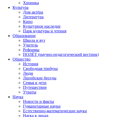
Хроника
Культура
Дом актёра
Литература
Кино
Культурное наследие
Парк культуры и чтения
Образование
Школа и вуз
Учитель
Реформы
ПОЛЁТ (научно-педагогический вестник)
Общество
История
Свободная трибуна
Люди
Лицейские беседы
Семья и дети
Путешествие
Утраты
Наука
Новости и факты
Гуманитарные науки
Естественно-математические науки
Наука в лицах