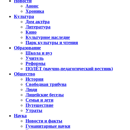
Новости
Анонс
Хроника
Культура
Дом актёра
Литература
Кино
Культурное наследие
Парк культуры и чтения
Образование
Школа и вуз
Учитель
Реформы
ПОЛЁТ (научно-педагогический вестник)
Общество
История
Свободная трибуна
Люди
Лицейские беседы
Семья и дети
Путешествие
Утраты
Наука
Новости и факты
Гуманитарные науки