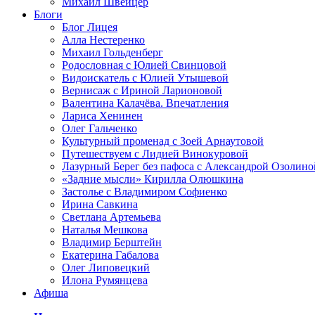
Михаил Швейцер
Блоги
Блог Лицея
Алла Нестеренко
Михаил Гольденберг
Родословная с Юлией Свинцовой
Видоискатель с Юлией Утышевой
Вернисаж с Ириной Ларионовой
Валентина Калачёва. Впечатления
Лариса Хенинен
Олег Гальченко
Культурный променад с Зоей Арнаутовой
Путешествуем с Лидией Винокуровой
Лазурный Берег без пафоса с Александрой Озолино
«Задние мысли» Кирилла Олюшкина
Застолье с Владимиром Софиенко
Ирина Савкина
Светлана Артемьева
Наталья Мешкова
Владимир Берштейн
Екатерина Габалова
Олег Липовецкий
Илона Румянцева
Афиша