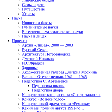
Лицейские беседы
Семья и дети
Путешествие
Утраты
Наука
Новости и факты
Гуманитарные науки
Естественно-математические науки
Наука в лицах
Проекты
Архив «Лицея». 2000 — 2003
Русский Север
Архитектура Петрозаводска
Дмитрий Новиков
И.С.Фрадков
Здоровье
Художественная галерея Дмитрия Москина
Великая Отечественная. 1941 — 1945
Педагогика С. Артемьевой
Педагогика школы
Педагогика двора
Конкурс короткого рассказа «Сестра таланта»
Конкурс «Во весь голос»
Конкурс новой драматургии «Ремарка»
Каким мы помним август 1991-го…