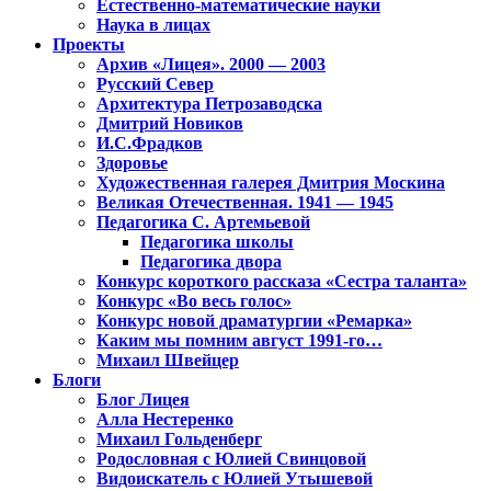
Естественно-математические науки
Наука в лицах
Проекты
Архив «Лицея». 2000 — 2003
Русский Север
Архитектура Петрозаводска
Дмитрий Новиков
И.С.Фрадков
Здоровье
Художественная галерея Дмитрия Москина
Великая Отечественная. 1941 — 1945
Педагогика С. Артемьевой
Педагогика школы
Педагогика двора
Конкурс короткого рассказа «Сестра таланта»
Конкурс «Во весь голос»
Конкурс новой драматургии «Ремарка»
Каким мы помним август 1991-го…
Михаил Швейцер
Блоги
Блог Лицея
Алла Нестеренко
Михаил Гольденберг
Родословная с Юлией Свинцовой
Видоискатель с Юлией Утышевой