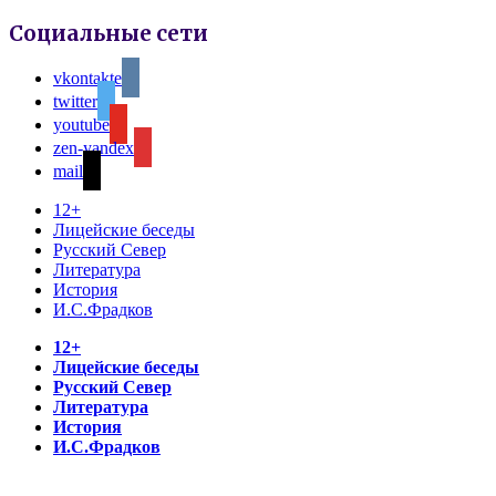
Социальные сети
vkontakte
twitter
youtube
zen-yandex
mail
12+
Лицейские беседы
Русский Север
Литература
История
И.С.Фрадков
12+
Лицейские беседы
Русский Север
Литература
История
И.С.Фрадков