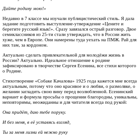
Дайте родину мою!»
Недавно в 7 классе мы изучали публицистический стиль. Я дала
задание подготовить выступление-утверждение «Цените и
берегите русский язык!». Сразу завязался острый разговор. Двое
семиклассников из 25-ти стали утверждать, что в России жить
хуже, чем в Европе. Они намерены туда уехать на ПМЖ. Рай для
них там, за кордоном.
Актуально сделать привлекательной для молодёжи жизнь в
России? Актуально. Идеальное отношение к родине
зафиксировано в творчестве Сергея Есенина, все стихи которого
о Родине.
Стихотворение «Собаке Качалова» 1925 года кажется мне всегда
актуальным, потому что оно красивое и о любви, о размолвке, о
желании загладить свою вину перед возлюбленной. Есенинский
вариант и формула просьбы о прощении благородны, уникальны,
неповторимы, неожиданны и для читателя всегда под рукой:
Она придёт, даю тебе поруку.
И без меня, в её уставясь взгляд,
Ты за меня лизни ей нежно руку