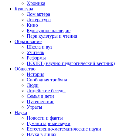
Хроника
Культура
Дом актёра
Литература
Кино
Культурное наследие
Парк культуры и чтения
Образование
Школа и вуз
Учитель
Реформы
ПОЛЁТ (научно-педагогический вестник)
Общество
История
Свободная трибуна
Люди
Лицейские беседы
Семья и дети
Путешествие
Утраты
Наука
Новости и факты
Гуманитарные науки
Естественно-математические науки
Наука в лицах