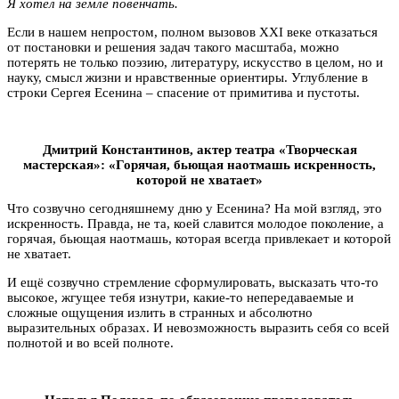
Я хотел на земле повенчать.
Если в нашем непростом, полном вызовов XXI веке отказаться
от постановки и решения задач такого масштаба, можно
потерять не только поэзию, литературу, искусство в целом, но и
науку, смысл жизни и нравственные ориентиры. Углубление в
строки Сергея Есенина – спасение от примитива и пустоты.
Дмитрий Константинов, актер театра «Творческая
мастерская»: «Горячая, бьющая наотмашь искренность,
которой не хватает»
Что созвучно сегодняшнему дню у Есенина? На мой взгляд, это
искренность. Правда, не та, коей славится молодое поколение, а
горячая, бьющая наотмашь, которая всегда привлекает и которой
не хватает.
И ещё созвучно стремление сформулировать, высказать что-то
высокое, жгущее тебя изнутри, какие-то непередаваемые и
сложные ощущения излить в странных и абсолютно
выразительных образах. И невозможность выразить себя со всей
полнотой и во всей полноте.