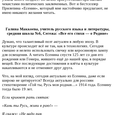
чекистами политических заключенных. Вот и бестселлер
Прилепина «Есенин», который мне настойчиво предлагают, не
имею никакого желания читать.
Галина Маккоева, учитель русского языка и литературы,
средняя школа №6, Сегежа: «Все его стихи — о Родине»
Думаю, что талантливый поэт актуален в любую эпоху. В
культуре происходит всё не так, как в технологиях. Сегодня
смешно и нелепо использовать свечку или керосиновую лампу
для освещения. А читать Есенина спустя 125 лет со дня его
рождения или Гомера, жившего ещё до нашей эры, в порядке
вещей. Все последующие достижения и влёты в культуре
накапливаются и не отменяют друг друга.
Что, на мой взгляд, сегодня актуально из Есенина, даже если
широко не цитируется? Всегда актуально для россиян
стихотворение «Гой ты, Русь моя родная…» 1914 года. Есенину
тогда было 19 лет.
Если крикнет рать святая:
«Кинь ты Русь, живи в раю!» —
Я скажу: «Не надо рая,