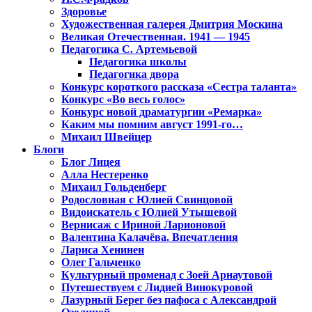
Здоровье
Художественная галерея Дмитрия Москина
Великая Отечественная. 1941 — 1945
Педагогика С. Артемьевой
Педагогика школы
Педагогика двора
Конкурс короткого рассказа «Сестра таланта»
Конкурс «Во весь голос»
Конкурс новой драматургии «Ремарка»
Каким мы помним август 1991-го…
Михаил Швейцер
Блоги
Блог Лицея
Алла Нестеренко
Михаил Гольденберг
Родословная с Юлией Свинцовой
Видоискатель с Юлией Утышевой
Вернисаж с Ириной Ларионовой
Валентина Калачёва. Впечатления
Лариса Хенинен
Олег Гальченко
Культурный променад с Зоей Арнаутовой
Путешествуем с Лидией Винокуровой
Лазурный Берег без пафоса с Александрой