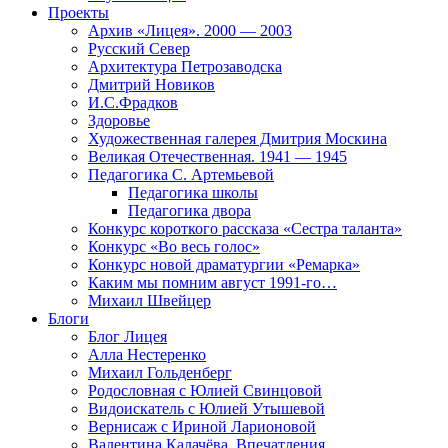
Проекты
Архив «Лицея». 2000 — 2003
Русский Север
Архитектура Петрозаводска
Дмитрий Новиков
И.С.Фрадков
Здоровье
Художественная галерея Дмитрия Москина
Великая Отечественная. 1941 — 1945
Педагогика С. Артемьевой
Педагогика школы
Педагогика двора
Конкурс короткого рассказа «Сестра таланта»
Конкурс «Во весь голос»
Конкурс новой драматургии «Ремарка»
Каким мы помним август 1991-го…
Михаил Швейцер
Блоги
Блог Лицея
Алла Нестеренко
Михаил Гольденберг
Родословная с Юлией Свинцовой
Видоискатель с Юлией Утышевой
Вернисаж с Ириной Ларионовой
Валентина Калачёва. Впечатления