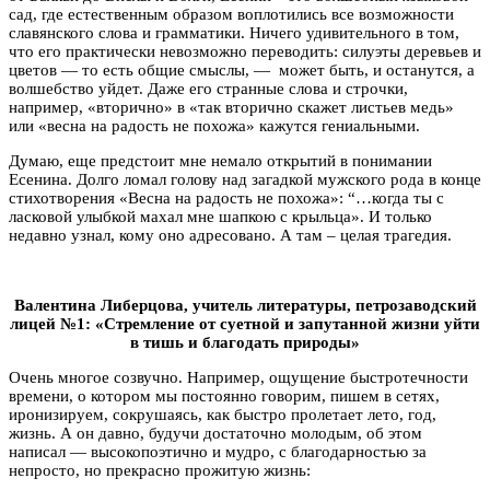
сад, где естественным образом воплотились все возможности
славянского слова и грамматики. Ничего удивительного в том,
что его практически невозможно переводить: силуэты деревьев и
цветов — то есть общие смыслы, — может быть, и останутся, а
волшебство уйдет. Даже его странные слова и строчки,
например, «вторично» в «так вторично скажет листьев медь»
или «весна на радость не похожа» кажутся гениальными.
Думаю, еще предстоит мне немало открытий в понимании
Есенина. Долго ломал голову над загадкой мужского рода в конце
стихотворения «Весна на радость не похожа»: “…когда ты с
ласковой улыбкой махал мне шапкою с крыльца». И только
недавно узнал, кому оно адресовано. А там – целая трагедия.
Валентина Либерцова, учитель литературы, петрозаводский
лицей №1: «Стремление от суетной и запутанной жизни уйти
в тишь и благодать природы»
Очень многое созвучно. Например, ощущение быстротечности
времени, о котором мы постоянно говорим, пишем в сетях,
иронизируем, сокрушаясь, как быстро пролетает лето, год,
жизнь. А он давно, будучи достаточно молодым, об этом
написал — высокопоэтично и мудро, с благодарностью за
непросто, но прекрасно прожитую жизнь: