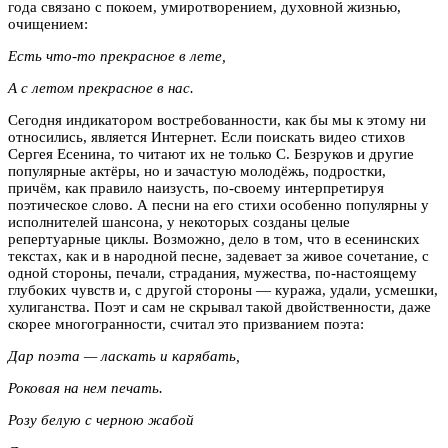
года связано с покоем, умиротворением, духовной жизнью,
очищением:
Есть что-то прекрасное в лете,
А с летом прекрасное в нас.
Сегодня индикатором востребованности, как бы мы к этому ни
относились, является Интернет. Если поискать видео стихов
Сергея Есенина, то читают их не только С. Безруков и другие
популярные актёры, но и зачастую молодёжь, подростки,
причём, как правило наизусть, по-своему интерпретируя
поэтическое слово. А песни на его стихи особенно популярны у
исполнителей шансона, у некоторых созданы целые
репертуарные циклы. Возможно, дело в том, что в есенинских
текстах, как и в народной песне, задевает за живое сочетание, с
одной стороны, печали, страдания, мужества, по-настоящему
глубоких чувств и, с другой стороны — куража, удали, усмешки,
хулиганства. Поэт и сам не скрывал такой двойственности, даже
скорее многогранности, считал это призванием поэта:
Дар поэта — ласкать и карябать,
Роковая на нем печать.
Розу белую с черною жабой