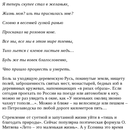
Я теперь скупее стал в желаньях,
Жизнь моя? иль ты приснилась мне?
Словно я весенней гулкой ранью
Проскакал на розовом коне.
Все мы, все мы в этом мире тленны,
Тихо льется с кленов листьев медь…
Будь же ты вовек благословенно,
Что пришло процвесть и умереть.
Боль за уходящую деревенскую Русь, покинутые земли, нищету
полей, заброшенность святых мест, монастырей, бедных изб в
деревянных кружевах, напоминающих «в ризах образа». Если
сегодня проехать по России на поезде или автомобиле к югу,
можно не раз увидеть в окне, как «У низеньких околиц звонно
чахнут тополя…». Можно и ближе – на велосипеде или пешком –
из Петрозаводска по любой дороге километров пять…
Стремление от суетной и запутанной жизни уйти в «тишь и
благодать природы». Сейчас популярна поэтическая формула О.
Митяева «Лето – это маленькая жизнь». А у Есенина это время