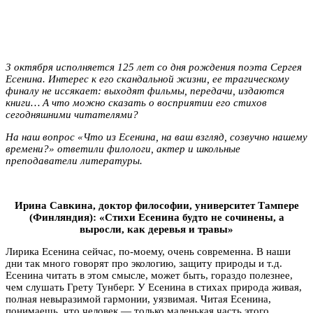
3 октября исполняется 125 лет со дня рождения поэта Сергея
Есенина. Интерес к его скандальной жизни, ее трагическому
финалу не иссякает: выходят фильмы, передачи, издаются
книги… А что можно сказать о восприятии его стихов
сегодняшними читателями?
На наш вопрос «Что из Есенина, на ваш взгляд, созвучно нашему
времени?» ответили филологи, актер и школьные
преподаватели литературы.
Ирина Савкина, доктор философии, университет Тампере
(Финляндия): «Стихи Есенина будто не сочинены, а
выросли, как деревья и травы»
Лирика Есенина сейчас, по-моему, очень современна. В наши
дни так много говорят про экологию, защиту природы и т.д.
Есенина читать в этом смысле, может быть, гораздо полезнее,
чем слушать Грету Тунберг. У Есенина в стихах природа живая,
полная невыразимой гармонии, уязвимая. Читая Есенина,
понимаешь, что человек — только маленькая часть этого