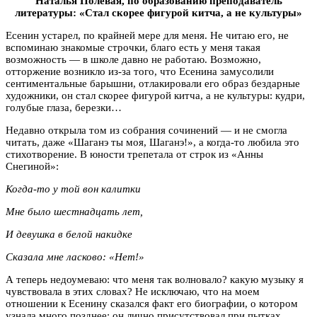
Наталья Полевая, по образованию преподаватель
литературы: «Стал скорее фигурой китча, а не культуры»
Есенин устарел, по крайней мере для меня. Не читаю его, не
вспоминаю знакомые строчки, благо есть у меня такая
возможность — в школе давно не работаю. Возможно,
отторжение возникло из-за того, что Есенина замусолили
сентиментальные барышни, отлакировали его образ бездарные
художники, он стал скорее фигурой китча, а не культуры: кудри,
голубые глаза, березки…
Недавно открыла том из собрания сочинений — и не смогла
читать, даже «Шаганэ ты моя, Шаганэ!», а когда-то любила это
стихотворение. В юности трепетала от строк из «Анны
Снегиной»:
Когда-то у той вон калитки
Мне было шестнадцать лет,
И девушка в белой накидке
Сказала мне ласково: «Нет!»
А теперь недоумеваю: что меня так волновало? какую музыку я
чувствовала в этих словах? Не исключаю, что на моем
отношении к Есенину сказался факт его биографии, о котором
узнала много позднее: он лично присутствовал при пытках