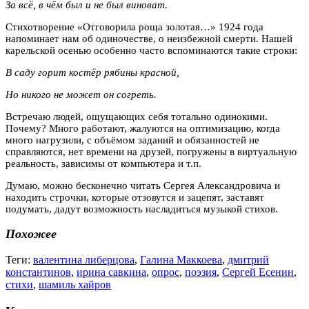
За всё, в чём был и не был виноват.
Стихотворение «Отговорила роща золотая…» 1924 года
напоминает нам об одиночестве, о неизбежной смерти. Нашей
карельской осенью особенно часто вспоминаются такие строки:
В саду горит костёр рябины красной,
Но никого не может он согреть.
Встречаю людей, ощущающих себя тотально одинокими.
Почему? Много работают, жалуются на оптимизацию, когда
много нагрузили, с объёмом заданий и обязанностей не
справляются, нет времени на друзей, погружены в виртуальную
реальность, зависимы от компьютера и т.п.
Думаю, можно бесконечно читать Сергея Александровича и
находить строчки, которые отзовутся и зацепят, заставят
подумать, дадут возможность насладиться музыкой стихов.
Похожее
Теги:
валентина либерцова
,
Галина Маккоева
,
дмитрий
константинов
,
ирина савкина
,
опрос
,
поэзия
,
Сергей Есенин
,
стихи
,
шамиль хайров