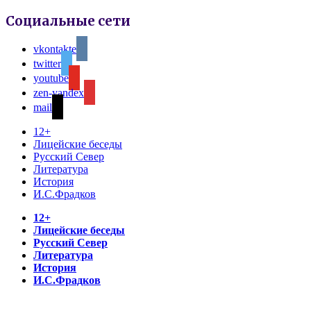
Социальные сети
vkontakte
twitter
youtube
zen-yandex
mail
12+
Лицейские беседы
Русский Север
Литература
История
И.С.Фрадков
12+
Лицейские беседы
Русский Север
Литература
История
И.С.Фрадков