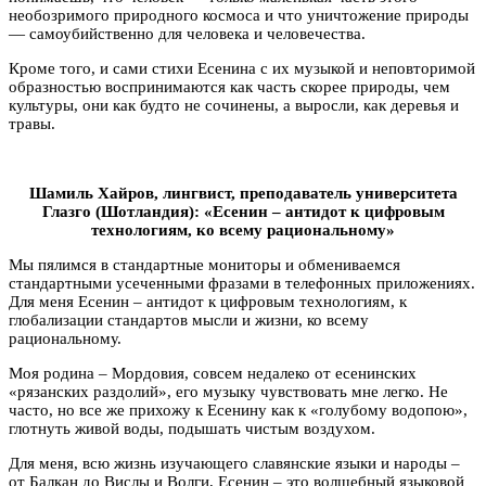
необозримого природного космоса и что уничтожение природы
— самоубийственно для человека и человечества.
Кроме того, и сами стихи Есенина с их музыкой и неповторимой
образностью воспринимаются как часть скорее природы, чем
культуры, они как будто не сочинены, а выросли, как деревья и
травы.
Шамиль Хайров, лингвист, преподаватель университета
Глазго (Шотландия): «Есенин – антидот к цифровым
технологиям, ко всему рациональному»
Мы пялимся в стандартные мониторы и обмениваемся
стандартными усеченными фразами в телефонных приложениях.
Для меня Есенин – антидот к цифровым технологиям, к
глобализации стандартов мысли и жизни, ко всему
рациональному.
Моя родина – Мордовия, совсем недалеко от есенинских
«рязанских раздолий», его музыку чувствовать мне легко. Не
часто, но все же прихожу к Есенину как к «голубому водопою»,
глотнуть живой воды, подышать чистым воздухом.
Для меня, всю жизнь изучающего славянские языки и народы –
от Балкан до Вислы и Волги, Есенин – это волшебный языковой