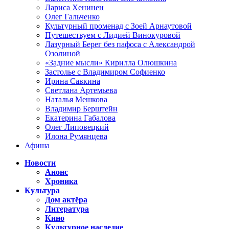
Лариса Хенинен
Олег Гальченко
Культурный променад с Зоей Арнаутовой
Путешествуем с Лидией Винокуровой
Лазурный Берег без пафоса с Александрой
Озолиной
«Задние мысли» Кирилла Олюшкина
Застолье с Владимиром Софиенко
Ирина Савкина
Светлана Артемьева
Наталья Мешкова
Владимир Берштейн
Екатерина Габалова
Олег Липовецкий
Илона Румянцева
Афиша
Новости
Анонс
Хроника
Культура
Дом актёра
Литература
Кино
Культурное наследие