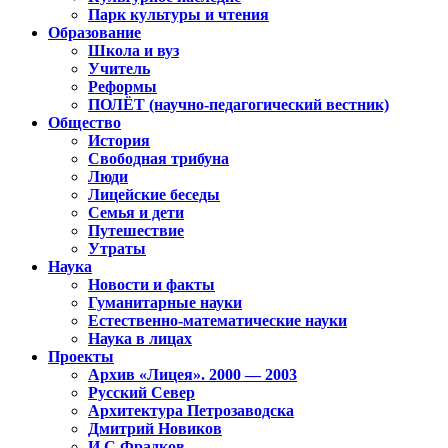
Парк культуры и чтения
Образование
Школа и вуз
Учитель
Реформы
ПОЛЁТ (научно-педагогический вестник)
Общество
История
Свободная трибуна
Люди
Лицейские беседы
Семья и дети
Путешествие
Утраты
Наука
Новости и факты
Гуманитарные науки
Естественно-математические науки
Наука в лицах
Проекты
Архив «Лицея». 2000 — 2003
Русский Север
Архитектура Петрозаводска
Дмитрий Новиков
И.С.Фрадков