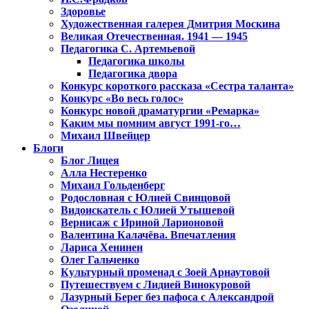
Здоровье
Художественная галерея Дмитрия Москина
Великая Отечественная. 1941 — 1945
Педагогика С. Артемьевой
Педагогика школы
Педагогика двора
Конкурс короткого рассказа «Сестра таланта»
Конкурс «Во весь голос»
Конкурс новой драматургии «Ремарка»
Каким мы помним август 1991-го…
Михаил Швейцер
Блоги
Блог Лицея
Алла Нестеренко
Михаил Гольденберг
Родословная с Юлией Свинцовой
Видоискатель с Юлией Утышевой
Вернисаж с Ириной Ларионовой
Валентина Калачёва. Впечатления
Лариса Хенинен
Олег Гальченко
Культурный променад с Зоей Арнаутовой
Путешествуем с Лидией Винокуровой
Лазурный Берег без пафоса с Александрой