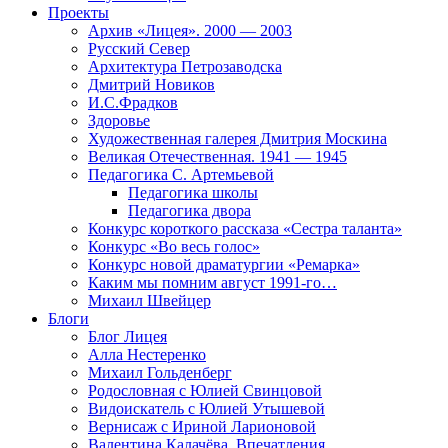
Проекты
Архив «Лицея». 2000 — 2003
Русский Север
Архитектура Петрозаводска
Дмитрий Новиков
И.С.Фрадков
Здоровье
Художественная галерея Дмитрия Москина
Великая Отечественная. 1941 — 1945
Педагогика С. Артемьевой
Педагогика школы
Педагогика двора
Конкурс короткого рассказа «Сестра таланта»
Конкурс «Во весь голос»
Конкурс новой драматургии «Ремарка»
Каким мы помним август 1991-го…
Михаил Швейцер
Блоги
Блог Лицея
Алла Нестеренко
Михаил Гольденберг
Родословная с Юлией Свинцовой
Видоискатель с Юлией Утышевой
Вернисаж с Ириной Ларионовой
Валентина Калачёва. Впечатления