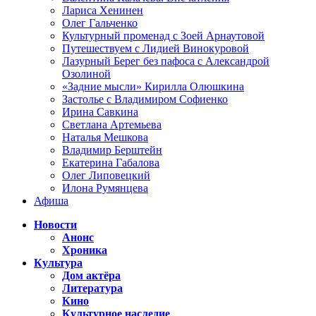
Лариса Хенинен
Олег Гальченко
Культурный променад с Зоей Арнаутовой
Путешествуем с Лидией Винокуровой
Лазурный Берег без пафоса с Александрой
Озолиной
«Задние мысли» Кирилла Олюшкина
Застолье с Владимиром Софиенко
Ирина Савкина
Светлана Артемьева
Наталья Мешкова
Владимир Берштейн
Екатерина Габалова
Олег Липовецкий
Илона Румянцева
Афиша
Новости
Анонс
Хроника
Культура
Дом актёра
Литература
Кино
Культурное наследие