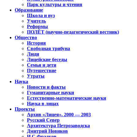
Парк культуры и чтения
Образование
Школа и вуз
Учитель
Реформы
ПОЛЁТ (научно-педагогический вестник)
Общество
История
Свободная трибуна
Люди
Лицейские беседы
Семья и дети
Путешествие
Утраты
Наука
Новости и факты
Гуманитарные науки
Естественно-математические науки
Наука в лицах
Проекты
Архив «Лицея». 2000 — 2003
Русский Север
Архитектура Петрозаводска
Дмитрий Новиков
И.С.Фрадков