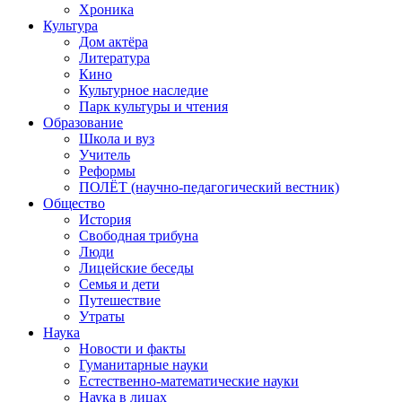
Хроника
Культура
Дом актёра
Литература
Кино
Культурное наследие
Парк культуры и чтения
Образование
Школа и вуз
Учитель
Реформы
ПОЛЁТ (научно-педагогический вестник)
Общество
История
Свободная трибуна
Люди
Лицейские беседы
Семья и дети
Путешествие
Утраты
Наука
Новости и факты
Гуманитарные науки
Естественно-математические науки
Наука в лицах