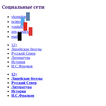
Социальные сети
vkontakte
twitter
youtube
zen-yandex
mail
12+
Лицейские беседы
Русский Север
Литература
История
И.С.Фрадков
12+
Лицейские беседы
Русский Север
Литература
История
И.С.Фрадков