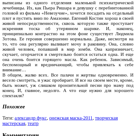
выписаны из одного отделения маленькой психиатрической
лечебницы. Их, как Пьера Ришара и девушку с перебинтованной
головой из фильма «Невезучие», хочется посадить на отдельный
плот и пустить вниз по Амазонке. Евгений Костин хорош в своей
живой непосредственности, сквозь которую также проступает
искренняя тоска об утерянном шарике. И, наконец,
принципиально контрастно на этом фоне существует Людмила
Зотова. Ее героиня совершенно нормальна. Даже, несмотря на
то, что она регулярно выливает мочу в раковину. Она, словно
живой человек, попавший в мир зомби. Она капризничает,
скучает, огорчается и смертельно боится остаться одна. И еще
она очень боится горящего масла. Как ребенок. Зависимый,
беспомощный и вредничающий, чтобы привлекать к себе
внимание…
В общем, жалко всех. Все палачи и жертвы одновременно. И
весело смотреть, и ужас пробирает. И все на своем месте, кроме,
быть может, уж слишком пронзительной песни про маму под
конец. И, главное, недолго. А что еще нужно для хорошего
спектакля?
Похожее
Теги:
александр фукс
,
онежская маска-2011
,
творческая
мастерская
,
театр
Комментарии