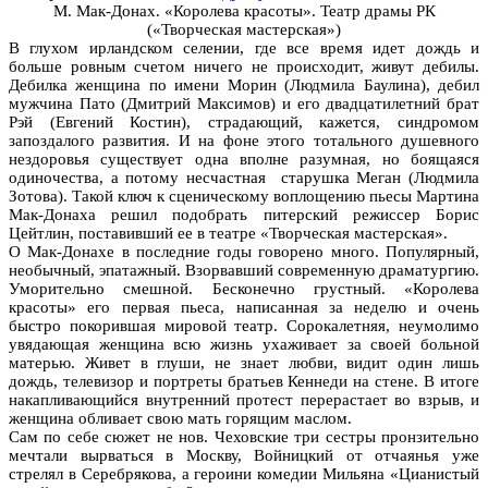
М. Мак-Донах. «Королева красоты». Театр драмы РК
(«Творческая мастерская»)
В глухом ирландском селении, где все время идет дождь и
больше ровным счетом ничего не происходит, живут дебилы.
Дебилка женщина по имени Морин (Людмила Баулина), дебил
мужчина Пато (Дмитрий Максимов) и его двадцатилетний брат
Рэй (Евгений Костин), страдающий, кажется, синдромом
запоздалого развития. И на фоне этого тотального душевного
нездоровья существует одна вполне разумная, но боящаяся
одиночества, а потому несчастная старушка Меган (Людмила
Зотова). Такой ключ к сценическому воплощению пьесы Мартина
Мак-Донаха решил подобрать питерский режиссер Борис
Цейтлин, поставивший ее в театре «Творческая мастерская».
О Мак-Донахе в последние годы говорено много. Популярный,
необычный, эпатажный. Взорвавший современную драматургию.
Уморительно смешной. Бесконечно грустный. «Королева
красоты» его первая пьеса, написанная за неделю и очень
быстро покорившая мировой театр. Сорокалетняя, неумолимо
увядающая женщина всю жизнь ухаживает за своей больной
матерью. Живет в глуши, не знает любви, видит один лишь
дождь, телевизор и портреты братьев Кеннеди на стене. В итоге
накапливающийся внутренний протест перерастает во взрыв, и
женщина обливает свою мать горящим маслом.
Сам по себе сюжет не нов. Чеховские три сестры пронзительно
мечтали вырваться в Москву, Войницкий от отчаянья уже
стрелял в Серебрякова, а героини комедии Мильяна «Цианистый