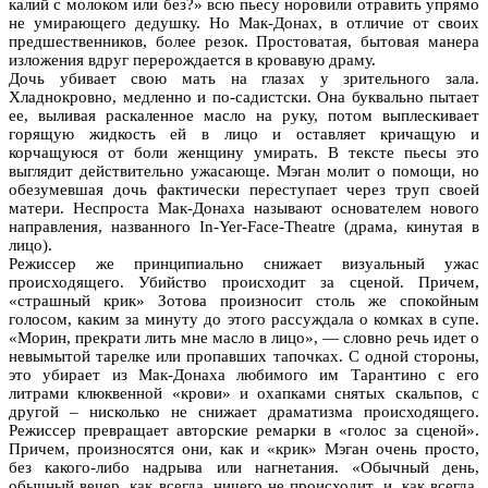
калий с молоком или без?» всю пьесу норовили отравить упрямо
не умирающего дедушку. Но Мак-Донах, в отличие от своих
предшественников, более резок. Простоватая, бытовая манера
изложения вдруг перерождается в кровавую драму.
Дочь убивает свою мать на глазах у зрительного зала.
Хладнокровно, медленно и по-садистски. Она буквально пытает
ее, выливая раскаленное масло на руку, потом выплескивает
горящую жидкость ей в лицо и оставляет кричащую и
корчащуюся от боли женщину умирать. В тексте пьесы это
выглядит действительно ужасающе. Мэган молит о помощи, но
обезумевшая дочь фактически переступает через труп своей
матери. Неспроста Мак-Донаха называют основателем нового
направления, названного In-Yer-Face-Theatre (драма, кинутая в
лицо).
Режиссер же принципиально снижает визуальный ужас
происходящего. Убийство происходит за сценой. Причем,
«страшный крик» Зотова произносит столь же спокойным
голосом, каким за минуту до этого рассуждала о комках в супе.
«Морин, прекрати лить мне масло в лицо», — словно речь идет о
невымытой тарелке или пропавших тапочках. С одной стороны,
это убирает из Мак-Донаха любимого им Тарантино с его
литрами клюквенной «крови» и охапками снятых скальпов, с
другой – нисколько не снижает драматизма происходящего.
Режиссер превращает авторские ремарки в «голос за сценой».
Причем, произносятся они, как и «крик» Мэган очень просто,
без какого-либо надрыва или нагнетания. «Обычный день,
обычный вечер, как всегда, ничего не происходит, и, как всегда,