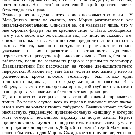
идет дождь». Но в этой повседневной серой простоте таятся
безысходность и ужас.
Режиссер решил сделать всех героев несколько тронутыми. У
Мак-Доноха нигде не сказано, что Морин разговаривает, как
инвалид-церебральник. Описывая ее, он указывает лишь, что у
нее хорошая фигура, но не красивое лицо. О Пато, сообщается,
что у того несколько болезненный вид, но нигде не сказано, что,
снимая штаны, тот даже в постели предпочитает оставаться в
шляпе. Но то, как они поступают и размышляют, вполне
указывает на их неразвитость и странность. Душевная
неразвитость переведена в физические изъяны. Глушь, бедность,
забитость, песни по заявкам по радио и сериалы по телевизору.
Двадцатилетний Рэй рассуждает на уровне двенадцатилетнего
переростка. А каким ему еще быть, если за всю жизнь у него из
развлечений, кроме плохого телевизора, был только один
теннисный шарик, да и тот сразу же пропал навсегда. И, в
общем, за всем этим колоритом ирландской глубинки всплывает
наша родная, узнаваемая и беспросветная провинция.
И, что приятно, актеры с поставленной задачей справляются
точно. Во всяком случае, всех их героев в конечном итоге жалко,
и ни в кого не хочется кинуть табуретом. Баулина играет глубоко
несчастную, увядающую, душевно-больную женщину, у которой
мать отобрала последнюю надежду на новую жизнь. Играет
проникновенно, глубоко, с подтекстом, вызывая смех, ужас и
сострадание одновременно. Добрый и нелепый герой Максимова
словно бы создан для Морин. Складывается ощущение, что они