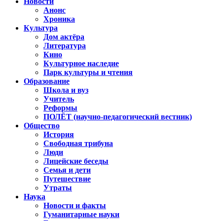
Новости
Анонс
Хроника
Культура
Дом актёра
Литература
Кино
Культурное наследие
Парк культуры и чтения
Образование
Школа и вуз
Учитель
Реформы
ПОЛЁТ (научно-педагогический вестник)
Общество
История
Свободная трибуна
Люди
Лицейские беседы
Семья и дети
Путешествие
Утраты
Наука
Новости и факты
Гуманитарные науки