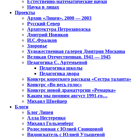
Естественно-математические науки
Наука в лицах
Проекты
Архив «Лицея». 2000 — 2003
Русский Север
Архитектура Петрозаводска
Дмитрий Новиков
И.С.Фрадков
Здоровье
Художественная галерея Дмитрия Москина
Великая Отечественная. 1941 — 1945
Педагогика С. Артемьевой
Педагогика школы
Педагогика двора
Конкурс короткого рассказа «Сестра таланта»
Конкурс «Во весь голос»
Конкурс новой драматургии «Ремарка»
Каким мы помним август 1991-го…
Михаил Швейцер
Блоги
Блог Лицея
Алла Нестеренко
Михаил Гольденберг
Родословная с Юлией Свинцовой
Видоискатель с Юлией Утышевой