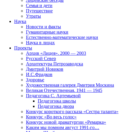
Лицейские беседы
Семья и дети
Путешествие
Утраты
Наука
Новости и факты
Гуманитарные науки
Естественно-математические науки
Наука в лицах
Проекты
Архив «Лицея». 2000 — 2003
Русский Север
Архитектура Петрозаводска
Дмитрий Новиков
И.С.Фрадков
Здоровье
Художественная галерея Дмитрия Москина
Великая Отечественная. 1941 — 1945
Педагогика С. Артемьевой
Педагогика школы
Педагогика двора
Конкурс короткого рассказа «Сестра таланта»
Конкурс «Во весь голос»
Конкурс новой драматургии «Ремарка»
Каким мы помним август 1991-го…