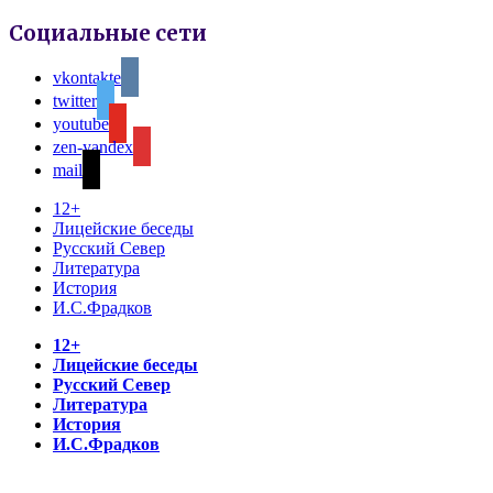
Социальные сети
vkontakte
twitter
youtube
zen-yandex
mail
12+
Лицейские беседы
Русский Север
Литература
История
И.С.Фрадков
12+
Лицейские беседы
Русский Север
Литература
История
И.С.Фрадков