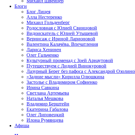
Михаил Швейцер
Блоги
Блог Лицея
Алла Нестеренко
Михаил Гольденберг
Родословная с Юлией Свинцовой
Видоискатель с Юлией Утышевой
Вернисаж с Ириной Ларионовой
Валентина Калачёва. Впечатления
Лариса Хенинен
Олег Гальченко
Культурный променад с Зоей Арнаутовой
Путешествуем с Лидией Винокуровой
Лазурный Берег без пафоса с Александрой Озолино
«Задние мысли» Кирилла Олюшкина
Застолье с Владимиром Софиенко
Ирина Савкина
Светлана Артемьева
Наталья Мешкова
Владимир Берштейн
Екатерина Габалова
Олег Липовецкий
Илона Румянцева
Афиша