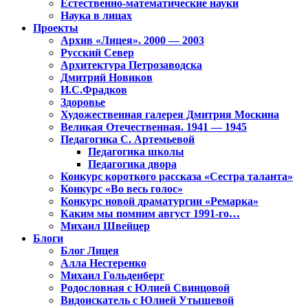
Естественно-математические науки
Наука в лицах
Проекты
Архив «Лицея». 2000 — 2003
Русский Север
Архитектура Петрозаводска
Дмитрий Новиков
И.С.Фрадков
Здоровье
Художественная галерея Дмитрия Москина
Великая Отечественная. 1941 — 1945
Педагогика С. Артемьевой
Педагогика школы
Педагогика двора
Конкурс короткого рассказа «Сестра таланта»
Конкурс «Во весь голос»
Конкурс новой драматургии «Ремарка»
Каким мы помним август 1991-го…
Михаил Швейцер
Блоги
Блог Лицея
Алла Нестеренко
Михаил Гольденберг
Родословная с Юлией Свинцовой
Видоискатель с Юлией Утышевой