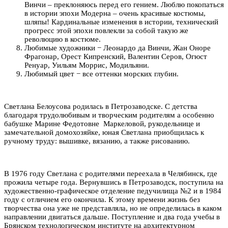
Винчи – преклоняюсь перед его гением. Люблю покопаться
в истории эпохи Модерна – очень красивые костюмы,
шляпы! Кардинальные изменения в истории, технический
прогресс этой эпохи повлекли за собой такую же
революцию в костюме.
Любимые художники − Леонардо да Винчи, Жан Оноре
Фрагонар, Орест Кипренский, Валентин Серов, Огюст
Ренуар, Уильям Моррис, Модильяни.
Любимый цвет − все оттенки морских глубин.
Светлана Белоусова родилась в Петрозаводске. С детства
благодаря трудолюбивым и творческим родителям а особенно
бабушке Марине Федотовне Маркеловой, рукодельнице и
замечательной домохозяйке, юная Светлана приобщилась к
ручному труду: вышивке, вязанию, а также рисованию.
В 1976 году Светлана с родителями переехала в Челябинск, где
прожила четыре года. Вернувшись в Петрозаводск, поступила на
художественно-графическое отделение педучилища №2 и в 1984
году с отличием его окончила. К этому времени жизнь без
творчества она уже не представляла, но не определилась в каком
направлении двигаться дальше. Поступление и два года учебы в
Брянском технологическом институте на архитектурном