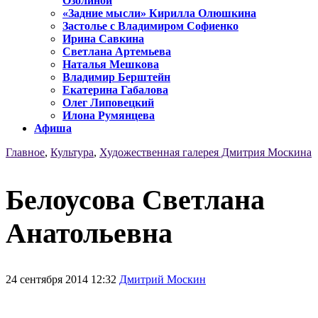
Озолиной
«Задние мысли» Кирилла Олюшкина
Застолье с Владимиром Софиенко
Ирина Савкина
Светлана Артемьева
Наталья Мешкова
Владимир Берштейн
Екатерина Габалова
Олег Липовецкий
Илона Румянцева
Афиша
Главное
,
Культура
,
Художественная галерея Дмитрия Москина
Белоусова Светлана
Анатольевна
24 сентября 2014 12:32
Дмитрий Москин