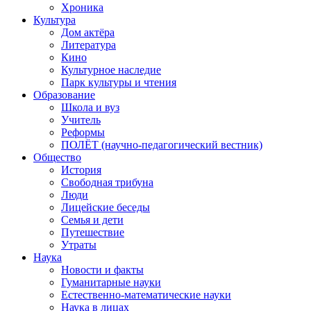
Хроника
Культура
Дом актёра
Литература
Кино
Культурное наследие
Парк культуры и чтения
Образование
Школа и вуз
Учитель
Реформы
ПОЛЁТ (научно-педагогический вестник)
Общество
История
Свободная трибуна
Люди
Лицейские беседы
Семья и дети
Путешествие
Утраты
Наука
Новости и факты
Гуманитарные науки
Естественно-математические науки
Наука в лицах