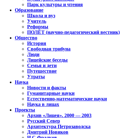
Парк культуры и чтения
Образование
Школа и вуз
Учитель
Реформы
ПОЛЁТ (научно-педагогический вестник)
Общество
История
Свободная трибуна
Люди
Лицейские беседы
Семья и дети
Путешествие
Утраты
Наука
Новости и факты
Гуманитарные науки
Естественно-математические науки
Наука в лицах
Проекты
Архив «Лицея». 2000 — 2003
Русский Север
Архитектура Петрозаводска
Дмитрий Новиков
И.С.Фрадков