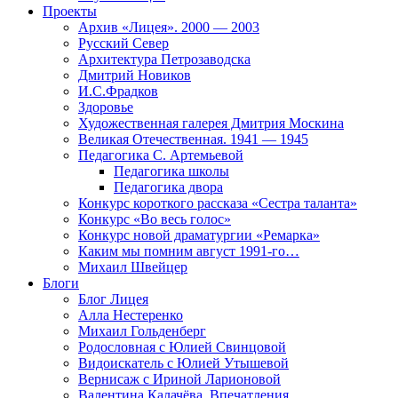
Проекты
Архив «Лицея». 2000 — 2003
Русский Север
Архитектура Петрозаводска
Дмитрий Новиков
И.С.Фрадков
Здоровье
Художественная галерея Дмитрия Москина
Великая Отечественная. 1941 — 1945
Педагогика С. Артемьевой
Педагогика школы
Педагогика двора
Конкурс короткого рассказа «Сестра таланта»
Конкурс «Во весь голос»
Конкурс новой драматургии «Ремарка»
Каким мы помним август 1991-го…
Михаил Швейцер
Блоги
Блог Лицея
Алла Нестеренко
Михаил Гольденберг
Родословная с Юлией Свинцовой
Видоискатель с Юлией Утышевой
Вернисаж с Ириной Ларионовой
Валентина Калачёва. Впечатления