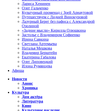
Лариса Хенинен
Олег Гальченко
Культурный променад с Зоей Арнаутовой
Путешествуем с Лидией Винокуровой
Лазурный Берег без пафоса с Александрой
Озолиной
«Задние мысли» Кирилла Олюшкина
Застолье с Владимиром Софиенко
Ирина Савкина
Светлана Артемьева
Наталья Мешкова
Владимир Берштейн
Екатерина Габалова
Олег Липовецкий
Илона Румянцева
Афиша
Новости
Анонс
Хроника
Культура
Дом актёра
Литература
Кино
Культурное наследие