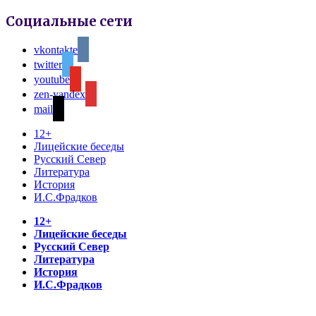
Социальные сети
vkontakte
twitter
youtube
zen-yandex
mail
12+
Лицейские беседы
Русский Север
Литература
История
И.С.Фрадков
12+
Лицейские беседы
Русский Север
Литература
История
И.С.Фрадков