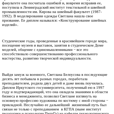
факультете она посчитала ошибкой и, вовремя исправив ее,
поступила в Ленинградский институт текстильной и швейной
промышленности им. Кирова на швейный факультет (1987-
1992). В моделировании одежды Светлана нашла свое
призвание. Ее диплом назывался: «Конструирование швейных
изделий».
Студенческие годы, проведенные в красивейшем городе мира,
посещение музеев и выставок, занятия в студенческом Доме
моделей, общение с единомышленниками − все это
способствовало совершенствованию профессионального
мастерства, развитию творческой индивидуальности.
Выйдя замуж за военного, Светлана Белоусова в последующие
десять лет побывала в разных городах, поработала
преподавателем, родила двух детей и даже вновь поучилась.
Диплом Иркутского госуниверситета, полученный ею в 1997
году и подтверждающий, что она овладела знаниями в области
бизнеса и менеджмента, позволил Светлане взглянуть на
основную профессию художника по костюму с иной стороны −
прикладной. Неслучайно ее дальнейший жизненный путь был
связан не только с преподаванием в КГПА (ныне институт
педагогики и психологии ПетрГу) на кафедре технологического