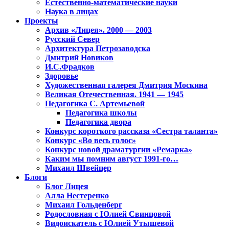
Естественно-математические науки
Наука в лицах
Проекты
Архив «Лицея». 2000 — 2003
Русский Север
Архитектура Петрозаводска
Дмитрий Новиков
И.С.Фрадков
Здоровье
Художественная галерея Дмитрия Москина
Великая Отечественная. 1941 — 1945
Педагогика С. Артемьевой
Педагогика школы
Педагогика двора
Конкурс короткого рассказа «Сестра таланта»
Конкурс «Во весь голос»
Конкурс новой драматургии «Ремарка»
Каким мы помним август 1991-го…
Михаил Швейцер
Блоги
Блог Лицея
Алла Нестеренко
Михаил Гольденберг
Родословная с Юлией Свинцовой
Видоискатель с Юлией Утышевой