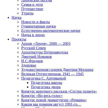
Лицейские беседы
Семья и дети
Путешествие
Утраты
Наука
Новости и факты
Гуманитарные науки
Естественно-математические науки
Наука в лицах
Проекты
Архив «Лицея». 2000 — 2003
Русский Север
Архитектура Петрозаводска
Дмитрий Новиков
И.С.Фрадков
Здоровье
Художественная галерея Дмитрия Москина
Великая Отечественная. 1941 — 1945
Педагогика С. Артемьевой
Педагогика школы
Педагогика двора
Конкурс короткого рассказа «Сестра таланта»
Конкурс «Во весь голос»
Конкурс новой драматургии «Ремарка»
Каким мы помним август 1991-го…