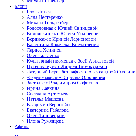
Михаил Швейцер
Блоги
Блог Лицея
Алла Нестеренко
Михаил Гольденберг
Родословная с Юлией Свинцовой
Видоискатель с Юлией Утышевой
Вернисаж с Ириной Ларионовой
Валентина Калачёва. Впечатления
Лариса Хенинен
Олег Гальченко
Культурный променад с Зоей Арнаутовой
Путешествуем с Лидией Винокуровой
Лазурный Берег без пафоса с Александрой Озолино
«Задние мысли» Кирилла Олюшкина
Застолье с Владимиром Софиенко
Ирина Савкина
Светлана Артемьева
Наталья Мешкова
Владимир Берштейн
Екатерина Габалова
Олег Липовецкий
Илона Румянцева
Афиша