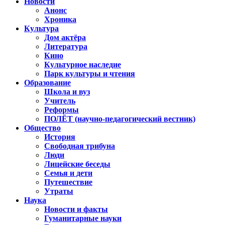
Новости
Анонс
Хроника
Культура
Дом актёра
Литература
Кино
Культурное наследие
Парк культуры и чтения
Образование
Школа и вуз
Учитель
Реформы
ПОЛЁТ (научно-педагогический вестник)
Общество
История
Свободная трибуна
Люди
Лицейские беседы
Семья и дети
Путешествие
Утраты
Наука
Новости и факты
Гуманитарные науки