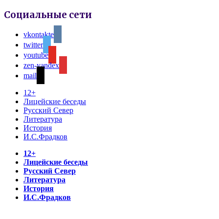
Социальные сети
vkontakte
twitter
youtube
zen-yandex
mail
12+
Лицейские беседы
Русский Север
Литература
История
И.С.Фрадков
12+
Лицейские беседы
Русский Север
Литература
История
И.С.Фрадков