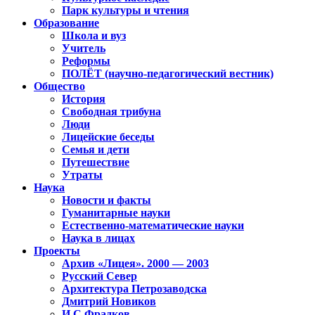
Парк культуры и чтения
Образование
Школа и вуз
Учитель
Реформы
ПОЛЁТ (научно-педагогический вестник)
Общество
История
Свободная трибуна
Люди
Лицейские беседы
Семья и дети
Путешествие
Утраты
Наука
Новости и факты
Гуманитарные науки
Естественно-математические науки
Наука в лицах
Проекты
Архив «Лицея». 2000 — 2003
Русский Север
Архитектура Петрозаводска
Дмитрий Новиков
И.С.Фрадков