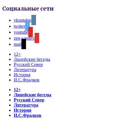
Социальные сети
vkontakte
twitter
youtube
zen-yandex
mail
12+
Лицейские беседы
Русский Север
Литература
История
И.С.Фрадков
12+
Лицейские беседы
Русский Север
Литература
История
И.С.Фрадков