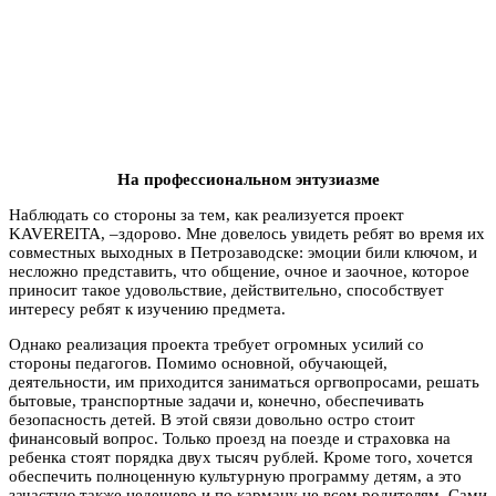
На профессиональном энтузиазме
Наблюдать со стороны за тем, как реализуется проект
KAVEREITA, –здорово. Мне довелось увидеть ребят во время их
совместных выходных в Петрозаводске: эмоции били ключом, и
несложно представить, что общение, очное и заочное, которое
приносит такое удовольствие, действительно, способствует
интересу ребят к изучению предмета.
Однако реализация проекта требует огромных усилий со
стороны педагогов. Помимо основной, обучающей,
деятельности, им приходится заниматься оргвопросами, решать
бытовые, транспортные задачи и, конечно, обеспечивать
безопасность детей. В этой связи довольно остро стоит
финансовый вопрос. Только проезд на поезде и страховка на
ребенка стоят порядка двух тысяч рублей. Кроме того, хочется
обеспечить полноценную культурную программу детям, а это
зачастую также недешево и по карману не всем родителям. Сами