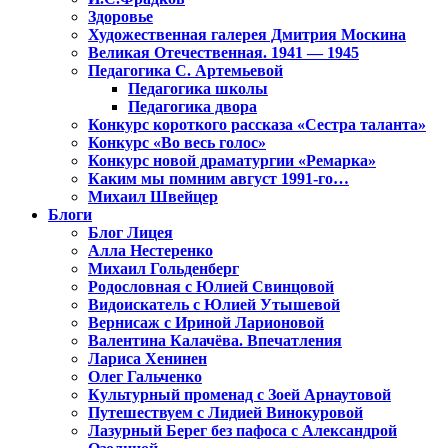
Здоровье
Художественная галерея Дмитрия Москина
Великая Отечественная. 1941 — 1945
Педагогика С. Артемьевой
Педагогика школы
Педагогика двора
Конкурс короткого рассказа «Сестра таланта»
Конкурс «Во весь голос»
Конкурс новой драматургии «Ремарка»
Каким мы помним август 1991-го…
Михаил Швейцер
Блоги
Блог Лицея
Алла Нестеренко
Михаил Гольденберг
Родословная с Юлией Свинцовой
Видоискатель с Юлией Утышевой
Вернисаж с Ириной Ларионовой
Валентина Калачёва. Впечатления
Лариса Хенинен
Олег Гальченко
Культурный променад с Зоей Арнаутовой
Путешествуем с Лидией Винокуровой
Лазурный Берег без пафоса с Александрой