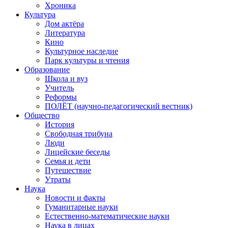
Хроника
Культура
Дом актёра
Литература
Кино
Культурное наследие
Парк культуры и чтения
Образование
Школа и вуз
Учитель
Реформы
ПОЛЁТ (научно-педагогический вестник)
Общество
История
Свободная трибуна
Люди
Лицейские беседы
Семья и дети
Путешествие
Утраты
Наука
Новости и факты
Гуманитарные науки
Естественно-математические науки
Наука в лицах