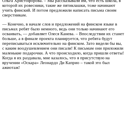
Ольга Христофорова. – Мы рассказывали им, что есть школа, в
которой их ровесники, такие же пятиклашки, тоже начинают
учить финский. И потом предложили написать письма своим
сверстникам.
— Конечно, в начале слов и предложений на финском языке в
письмах ребят было немного, ведь они только начинают его
осваивать, — добавляет Олеся Канева. – Впоследствии их станет
больше, а в финале проекта планируется, что ребята будут
переписываться исключительно на финском. Зато видели бы вы,
с каким воодушевлением они писали! К письмам они приложили
маленькие подарочки. А что происходило, когда пришли ответы!
Когда я их раздавала, мне казалось, что я присутствую на
вручении «Оскара» Леонардо Ди Каприо – такой это был
ажиотаж!