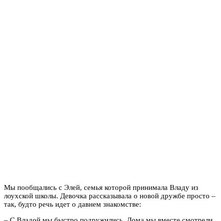
Мы пообщались с Элей, семья которой принимала Владу из
лоухской школы. Девочка рассказывала о новой дружбе просто –
так, будто речь идет о давнем знакомстве:
– С Владой мы быстро подружились. Дома мы вместе смотрели