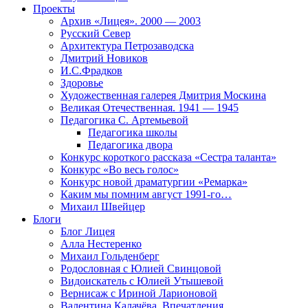
Проекты
Архив «Лицея». 2000 — 2003
Русский Север
Архитектура Петрозаводска
Дмитрий Новиков
И.С.Фрадков
Здоровье
Художественная галерея Дмитрия Москина
Великая Отечественная. 1941 — 1945
Педагогика С. Артемьевой
Педагогика школы
Педагогика двора
Конкурс короткого рассказа «Сестра таланта»
Конкурс «Во весь голос»
Конкурс новой драматургии «Ремарка»
Каким мы помним август 1991-го…
Михаил Швейцер
Блоги
Блог Лицея
Алла Нестеренко
Михаил Гольденберг
Родословная с Юлией Свинцовой
Видоискатель с Юлией Утышевой
Вернисаж с Ириной Ларионовой
Валентина Калачёва. Впечатления