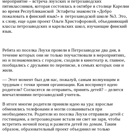
мероприятие – встреча лоухских и петрозаводских
пятиклассников, которая состоялась в октябре в столице Карелии
во время Республиканской Эстафеты знакомств «Добро
пожаловать в финский язык!» в петрозаводской школе №3. Это,
к слову, еще один проект Ольги Христофоровой, объединяющий
классы петрозаводских и карельских школ, изучающие финский
язык.
Ребята из поселка Лоухи провели в Петрозаводске два дня, в
течение которых они не только поучаствовали в мероприятиях,
но и познакомились с городом, сходили в кинотеатр и, главное,
пообщались с друзьями по переписке, в семьях которых они и
жили.
— Этот момент был для нас, пожалуй, самым волнующим и
трудным с точки зрения организации. Как воспримут идею
родители? Согласятся ли отправить, принять детей? – делится
впечатлениями петрозаводский учитель.
В итоге многие родители приняли идею на ура: взрослые
обменялись телефонами и могли созваниваться при
необходимости. Родители из поселка Лоухи отправили детей с
гостинцами, а петрозаводчане встали ни свет ни заря, чтобы
встретить ночной поезд и развезти детей по домам. Таким
образом, образовательный проект объединил не только