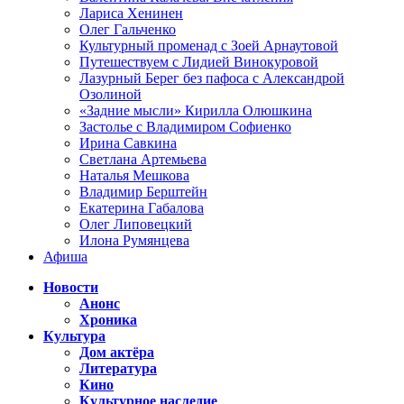
Лариса Хенинен
Олег Гальченко
Культурный променад с Зоей Арнаутовой
Путешествуем с Лидией Винокуровой
Лазурный Берег без пафоса с Александрой
Озолиной
«Задние мысли» Кирилла Олюшкина
Застолье с Владимиром Софиенко
Ирина Савкина
Светлана Артемьева
Наталья Мешкова
Владимир Берштейн
Екатерина Габалова
Олег Липовецкий
Илона Румянцева
Афиша
Новости
Анонс
Хроника
Культура
Дом актёра
Литература
Кино
Культурное наследие