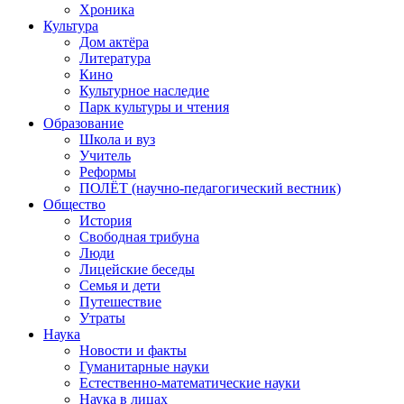
Хроника
Культура
Дом актёра
Литература
Кино
Культурное наследие
Парк культуры и чтения
Образование
Школа и вуз
Учитель
Реформы
ПОЛЁТ (научно-педагогический вестник)
Общество
История
Свободная трибуна
Люди
Лицейские беседы
Семья и дети
Путешествие
Утраты
Наука
Новости и факты
Гуманитарные науки
Естественно-математические науки
Наука в лицах