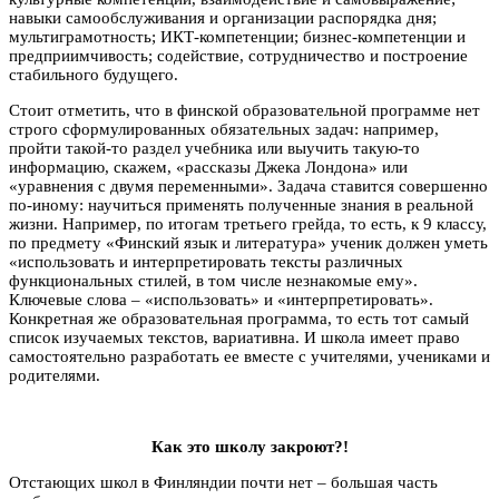
навыки самообслуживания и организации распорядка дня;
мультиграмотность; ИКТ-компетенции; бизнес-компетенции и
предприимчивость; содействие, сотрудничество и построение
стабильного будущего.
Стоит отметить, что в финской образовательной программе нет
строго сформулированных обязательных задач: например,
пройти такой-то раздел учебника или выучить такую-то
информацию, скажем, «рассказы Джека Лондона» или
«уравнения с двумя переменными». Задача ставится совершенно
по-иному: научиться применять полученные знания в реальной
жизни. Например, по итогам третьего грейда, то есть, к 9 классу,
по предмету «Финский язык и литература» ученик должен уметь
«использовать и интерпретировать тексты различных
функциональных стилей, в том числе незнакомые ему».
Ключевые слова – «использовать» и «интерпретировать».
Конкретная же образовательная программа, то есть тот самый
список изучаемых текстов, вариативна. И школа имеет право
самостоятельно разработать ее вместе с учителями, учениками и
родителями.
Как это школу закроют?!
Отстающих школ в Финляндии почти нет – большая часть