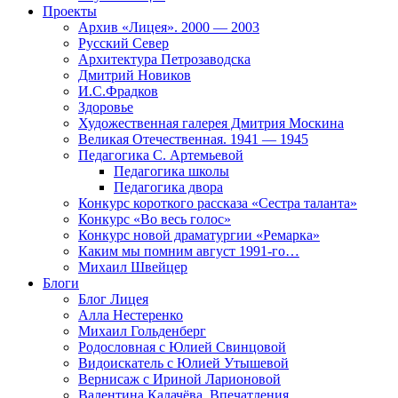
Проекты
Архив «Лицея». 2000 — 2003
Русский Север
Архитектура Петрозаводска
Дмитрий Новиков
И.С.Фрадков
Здоровье
Художественная галерея Дмитрия Москина
Великая Отечественная. 1941 — 1945
Педагогика С. Артемьевой
Педагогика школы
Педагогика двора
Конкурс короткого рассказа «Сестра таланта»
Конкурс «Во весь голос»
Конкурс новой драматургии «Ремарка»
Каким мы помним август 1991-го…
Михаил Швейцер
Блоги
Блог Лицея
Алла Нестеренко
Михаил Гольденберг
Родословная с Юлией Свинцовой
Видоискатель с Юлией Утышевой
Вернисаж с Ириной Ларионовой
Валентина Калачёва. Впечатления