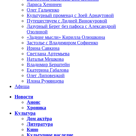
Лариса Хенинен
Олег Гальченко
Культурный променад с Зоей Арнаутовой
Путешествуем с Лидией Винокуровой
Лазурный Берег без пафоса с Александрой
Озолиной
«Задние мысли» Кирилла Олюшкина
Застолье с Владимиром Софиенко
Ирина Савкина
Светлана Артемьева
Наталья Мешкова
Владимир Берштейн
Екатерина Габалова
Олег Липовецкий
Илона Румянцева
Афиша
Новости
Анонс
Хроника
Культура
Дом актёра
Литература
Кино
Культурное наследие