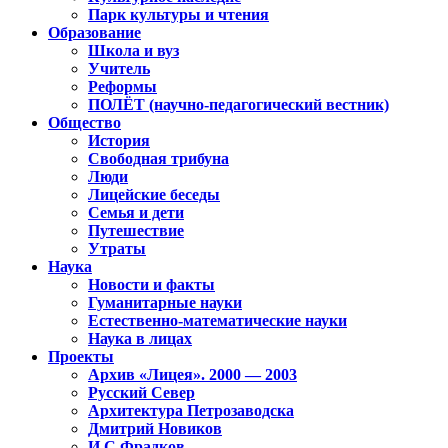
Парк культуры и чтения
Образование
Школа и вуз
Учитель
Реформы
ПОЛЁТ (научно-педагогический вестник)
Общество
История
Свободная трибуна
Люди
Лицейские беседы
Семья и дети
Путешествие
Утраты
Наука
Новости и факты
Гуманитарные науки
Естественно-математические науки
Наука в лицах
Проекты
Архив «Лицея». 2000 — 2003
Русский Север
Архитектура Петрозаводска
Дмитрий Новиков
И.С.Фрадков