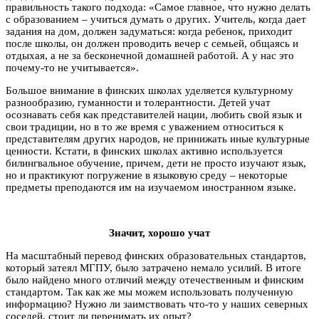
правильность такого подхода: «Самое главное, что нужно делать
с образованием – учиться думать о других. Учитель, когда дает
задания на дом, должен задуматься: когда ребенок, приходит
после школы, он должен проводить вечер с семьей, общаясь и
отдыхая, а не за бесконечной домашней работой. А у нас это
почему-то не учитывается».
Большое внимание в финских школах уделяется культурному
разнообразию, гуманности и толерантности. Детей учат
осознавать себя как представителей нации, любить свой язык и
свои традиции, но в то же время с уважением относиться к
представителям других народов, не принижать иные культурные
ценности. Кстати, в финских школах активно используется
билингвальное обучение, причем, дети не просто изучают язык,
но и практикуют погружение в языковую среду – некоторые
предметы преподаются им на изучаемом иностранном языке.
Значит, хорошо учат
На масштабный перевод финских образовательных стандартов,
который затеял МГПУ, было затрачено немало усилий. В итоге
было найдено много отличий между отечественным и финским
стандартом. Так как же мы можем использовать полученную
информацию? Нужно ли заимствовать что-то у наших северных
соседей, стоит ли перенимать их опыт?