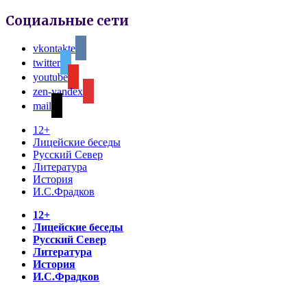
Социальные сети
vkontakte
twitter
youtube
zen-yandex
mail
12+
Лицейские беседы
Русский Север
Литература
История
И.С.Фрадков
12+
Лицейские беседы
Русский Север
Литература
История
И.С.Фрадков