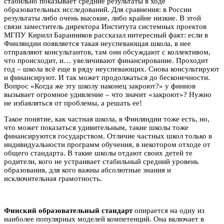
стабильно показывает средние результаты в ходе
образовательных исследований. Для сравнения: в России
результаты либо очень высокие, либо крайне низкие. В этой
связи заместитель директора Института системных проектов
МГПУ Кирилл Баранников рассказал интересный факт: если в
Финляндии появляется такая неуспевающая школа, в нее
отправляют консультантов, там они обсуждают с коллективом,
что происходит, и… увеличивают финансирование. Проходит
год – школа всё еще в ряду неуспевающих. Снова консультируют
и финансируют. И так может продолжаться до бесконечности.
Вопрос «Когда же эту школу наконец закроют?» у финнов
вызывает огромное удивление – что значит «закроют»? Нужно
не избавляться от проблемы, а решать ее!
Такое понятие, как частная школа, в Финляндии тоже есть, но,
что может показаться удивительным, такие школы тоже
финансируются государством. Отличие частных школ только в
индивидуальности программ обучения, в некотором отходе от
общего стандарта. В такие школы отдают своих детей те
родители, кого не устраивает стабильный средний уровень
образования, для кого важны абсолютные знания и
исключительная грамотность.
Финский образовательный стандарт
опирается на одну из
наиболее популярных моделей компетенций. Она включает в