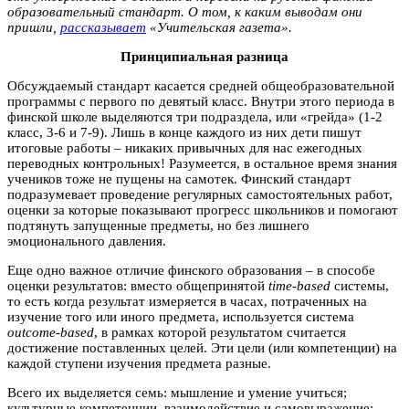
образовательный стандарт. О том, к каким выводам они
пришли,
рассказывает
«Учительская газета».
Принципиальная разница
Обсуждаемый стандарт касается средней общеобразовательной
программы с первого по девятый класс. Внутри этого периода в
финской школе выделяются три подраздела, или «грейда» (1-2
класс, 3-6 и 7-9). Лишь в конце каждого из них дети пишут
итоговые работы – никаких привычных для нас ежегодных
переводных контрольных! Разумеется, в остальное время знания
учеников тоже не пущены на самотек. Финский стандарт
подразумевает проведение регулярных самостоятельных работ,
оценки за которые показывают прогресс школьников и помогают
подтянуть запущенные предметы, но без лишнего
эмоционального давления.
Еще одно важное отличие финского образования – в способе
оценки результатов: вместо общепринятой
time-based
системы,
то есть когда результат измеряется в часах, потраченных на
изучение того или иного предмета, используется система
outcome-based
, в рамках которой результатом считается
достижение поставленных целей. Эти цели (или компетенции) на
каждой ступени изучения предмета разные.
Всего их выделяется семь: мышление и умение учиться;
культурные компетенции, взаимодействие и самовыражение;