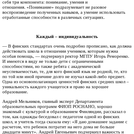
себя три компонента: понимание, умения и
отношения. «Понимание» подразумевает не разовое
воспроизведение полученных навыков, а умение использовать
отработанные способности в различных ситуациях.
Каждый – индивидуальность
— В финских стандартах очень подробно прописано, как должна
действовать школа в отношении учеников, которым нужна
особая помощь, — подчеркнул ректор МГПУ Игорь Реморенко.
И имеются в виду не только дети с ограниченными
способностями, но также ребята с академической
неуспеваемостью, те, для кого финский язык не родной, те, кто
по той или иной причине долго не изучал какой-либо предмет.
Одна из основополагающих ценностей финских средних школ –
уникальность каждого учащегося и право на хорошее
образование.
Андрей Мельников, главный эксперт Департамента
образовательных программ ФИОП РОСНАНО, хорошо
знакомый с культурой и образованием Финляндии, рассказал о
том, как однажды беседовал с педагогом одной из финских
школ, и учитель тогда сказала ему: «Я даю домашнее задание с
расчетом, что ребенок потратит на него дома не больше
двадцати минут». Андрей Евгеньевич подчеркнул важность и