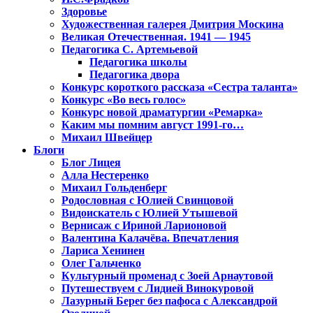
Здоровье
Художественная галерея Дмитрия Москина
Великая Отечественная. 1941 — 1945
Педагогика С. Артемьевой
Педагогика школы
Педагогика двора
Конкурс короткого рассказа «Сестра таланта»
Конкурс «Во весь голос»
Конкурс новой драматургии «Ремарка»
Каким мы помним август 1991-го…
Михаил Швейцер
Блоги
Блог Лицея
Алла Нестеренко
Михаил Гольденберг
Родословная с Юлией Свинцовой
Видоискатель с Юлией Утышевой
Вернисаж с Ириной Ларионовой
Валентина Калачёва. Впечатления
Лариса Хенинен
Олег Гальченко
Культурный променад с Зоей Арнаутовой
Путешествуем с Лидией Винокуровой
Лазурный Берег без пафоса с Александрой