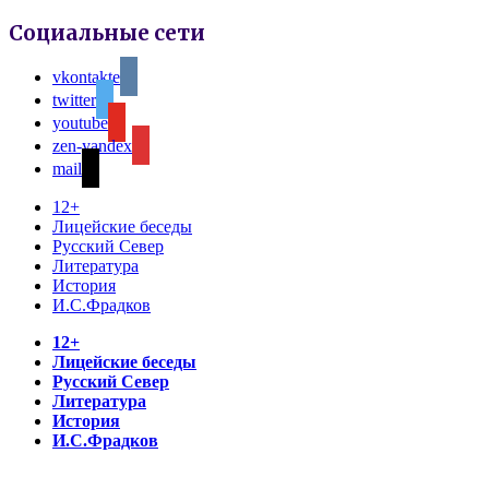
Социальные сети
vkontakte
twitter
youtube
zen-yandex
mail
12+
Лицейские беседы
Русский Север
Литература
История
И.С.Фрадков
12+
Лицейские беседы
Русский Север
Литература
История
И.С.Фрадков