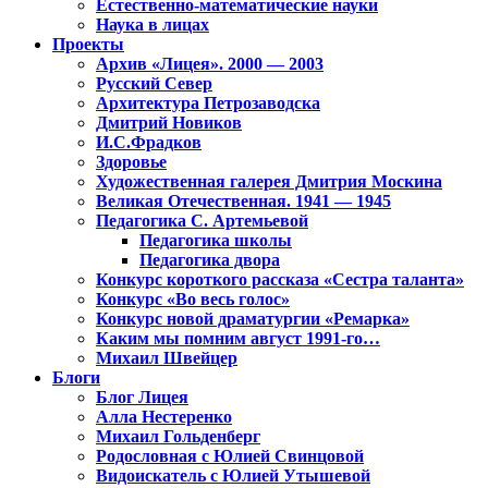
Естественно-математические науки
Наука в лицах
Проекты
Архив «Лицея». 2000 — 2003
Русский Север
Архитектура Петрозаводска
Дмитрий Новиков
И.С.Фрадков
Здоровье
Художественная галерея Дмитрия Москина
Великая Отечественная. 1941 — 1945
Педагогика С. Артемьевой
Педагогика школы
Педагогика двора
Конкурс короткого рассказа «Сестра таланта»
Конкурс «Во весь голос»
Конкурс новой драматургии «Ремарка»
Каким мы помним август 1991-го…
Михаил Швейцер
Блоги
Блог Лицея
Алла Нестеренко
Михаил Гольденберг
Родословная с Юлией Свинцовой
Видоискатель с Юлией Утышевой