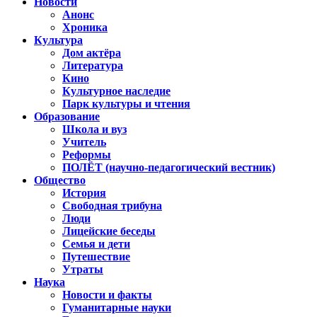
Новости
Анонс
Хроника
Культура
Дом актёра
Литература
Кино
Культурное наследие
Парк культуры и чтения
Образование
Школа и вуз
Учитель
Реформы
ПОЛЁТ (научно-педагогический вестник)
Общество
История
Свободная трибуна
Люди
Лицейские беседы
Семья и дети
Путешествие
Утраты
Наука
Новости и факты
Гуманитарные науки