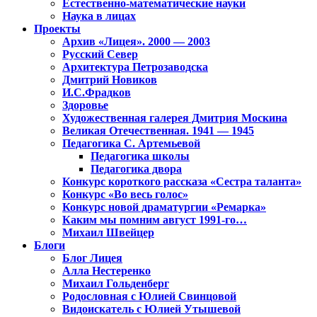
Естественно-математические науки
Наука в лицах
Проекты
Архив «Лицея». 2000 — 2003
Русский Север
Архитектура Петрозаводска
Дмитрий Новиков
И.С.Фрадков
Здоровье
Художественная галерея Дмитрия Москина
Великая Отечественная. 1941 — 1945
Педагогика С. Артемьевой
Педагогика школы
Педагогика двора
Конкурс короткого рассказа «Сестра таланта»
Конкурс «Во весь голос»
Конкурс новой драматургии «Ремарка»
Каким мы помним август 1991-го…
Михаил Швейцер
Блоги
Блог Лицея
Алла Нестеренко
Михаил Гольденберг
Родословная с Юлией Свинцовой
Видоискатель с Юлией Утышевой