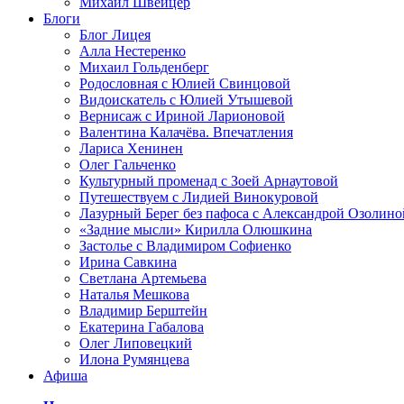
Михаил Швейцер
Блоги
Блог Лицея
Алла Нестеренко
Михаил Гольденберг
Родословная с Юлией Свинцовой
Видоискатель с Юлией Утышевой
Вернисаж с Ириной Ларионовой
Валентина Калачёва. Впечатления
Лариса Хенинен
Олег Гальченко
Культурный променад с Зоей Арнаутовой
Путешествуем с Лидией Винокуровой
Лазурный Берег без пафоса с Александрой Озолино
«Задние мысли» Кирилла Олюшкина
Застолье с Владимиром Софиенко
Ирина Савкина
Светлана Артемьева
Наталья Мешкова
Владимир Берштейн
Екатерина Габалова
Олег Липовецкий
Илона Румянцева
Афиша