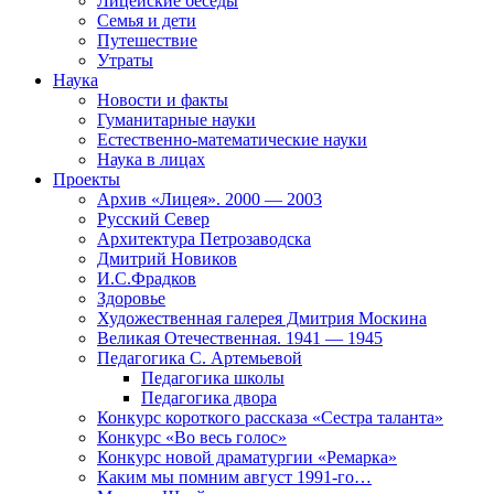
Лицейские беседы
Семья и дети
Путешествие
Утраты
Наука
Новости и факты
Гуманитарные науки
Естественно-математические науки
Наука в лицах
Проекты
Архив «Лицея». 2000 — 2003
Русский Север
Архитектура Петрозаводска
Дмитрий Новиков
И.С.Фрадков
Здоровье
Художественная галерея Дмитрия Москина
Великая Отечественная. 1941 — 1945
Педагогика С. Артемьевой
Педагогика школы
Педагогика двора
Конкурс короткого рассказа «Сестра таланта»
Конкурс «Во весь голос»
Конкурс новой драматургии «Ремарка»
Каким мы помним август 1991-го…