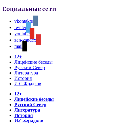
Социальные сети
vkontakte
twitter
youtube
zen-yandex
mail
12+
Лицейские беседы
Русский Север
Литература
История
И.С.Фрадков
12+
Лицейские беседы
Русский Север
Литература
История
И.С.Фрадков