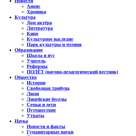
Новости
Анонс
Хроника
Культура
Дом актёра
Литература
Кино
Культурное наследие
Парк культуры и чтения
Образование
Школа и вуз
Учитель
Реформы
ПОЛЁТ (научно-педагогический вестник)
Общество
История
Свободная трибуна
Люди
Лицейские беседы
Семья и дети
Путешествие
Утраты
Наука
Новости и факты
Гуманитарные науки