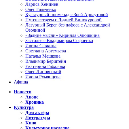
Лариса Хенинен
Олег Гальченко
Культурный променад с Зоей Арнаутовой
Путешествуем с Лидией Винокуровой
Лазурный Берег без пафоса с Александрой
Озолиной
«Задние мысли» Кирилла Олюшкина
Застолье с Владимиром Софиенко
Ирина Савкина
Светлана Артемьева
Наталья Мешкова
Владимир Берштейн
Екатерина Габалова
Олег Липовецкий
Илона Румянцева
Афиша
Новости
Анонс
Хроника
Культура
Дом актёра
Литература
Кино
Культурное наследие