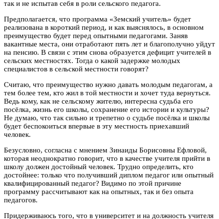
так и не испытав себя в роли сельского педагога.
Предполагается, что программа «Земский учитель» будет
реализована в короткий период, и как выяснялось, в основном
преимущество будет перед опытными педагогами. Заняв
вакантные места, они отработают пять лет и благополучно уйдут
на пенсию. В связи с этим снова образуется дефицит учителей в
сельских местностях. Тогда о какой задержке молодых
специалистов в сельской местности говорят?
Считаю, что преимущество нужно давать молодым педагогам, а
тем более тем, кто жил в той местности и хочет туда вернуться.
Ведь кому, как не сельскому жителю, интересна судьба его
посёлка, жизнь его школы, сохранение его истории и культуры?
Не думаю, что так сильно и трепетно о судьбе посёлка и школы
будет беспокоиться впервые в эту местность приехавший
человек.
Безусловно, согласна с мнением Зинаиды Борисовны Ефловой,
которая неоднократно говорит, что в качестве учителя прийти в
школу должен достойный человек. Трудно определить, кто
достойнее: только что получивший диплом педагог или опытный
квалифицированный педагог? Видимо по этой причине
программу рассчитывают как на опытных, так и без опыта
педагогов.
Придерживаюсь того, что в университет и на должность учителя