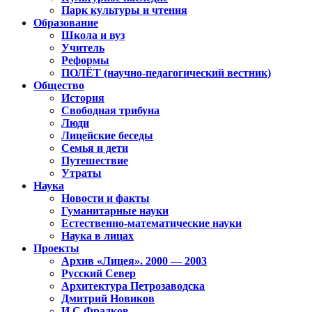
Парк культуры и чтения
Образование
Школа и вуз
Учитель
Реформы
ПОЛЁТ (научно-педагогический вестник)
Общество
История
Свободная трибуна
Люди
Лицейские беседы
Семья и дети
Путешествие
Утраты
Наука
Новости и факты
Гуманитарные науки
Естественно-математические науки
Наука в лицах
Проекты
Архив «Лицея». 2000 — 2003
Русский Север
Архитектура Петрозаводска
Дмитрий Новиков
И.С.Фрадков