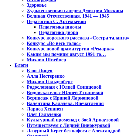
Здоровье
Художественная галерея Дмитрия Москина
Великая Отечественная. 1941 — 1945
Педагогика С. Артемьевой
Педагогика школы
Педагогика двора
Конкурс короткого рассказа «Сестра таланта»
Конкурс «Во весь голос»
Конкурс новой драматургии «Ремарка»
Каким мы помним август 1991-го…
Михаил Швейцер
Блоги
Блог Лицея
Алла Нестеренко
Михаил Гольденберг
Родословная с Юлией Свинцовой
Видоискатель с Юлией Утышевой
Вернисаж с Ириной Ларионовой
Валентина Калачёва. Впечатления
Лариса Хенинен
Олег Гальченко
Культурный променад с Зоей Арнаутовой
Путешествуем с Лидией Винокуровой
Лазурный Берег без пафоса с Александрой