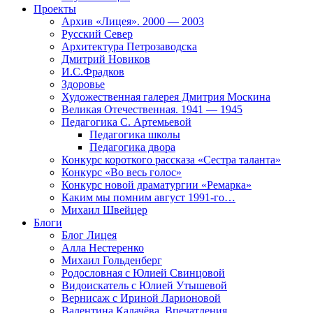
Проекты
Архив «Лицея». 2000 — 2003
Русский Север
Архитектура Петрозаводска
Дмитрий Новиков
И.С.Фрадков
Здоровье
Художественная галерея Дмитрия Москина
Великая Отечественная. 1941 — 1945
Педагогика С. Артемьевой
Педагогика школы
Педагогика двора
Конкурс короткого рассказа «Сестра таланта»
Конкурс «Во весь голос»
Конкурс новой драматургии «Ремарка»
Каким мы помним август 1991-го…
Михаил Швейцер
Блоги
Блог Лицея
Алла Нестеренко
Михаил Гольденберг
Родословная с Юлией Свинцовой
Видоискатель с Юлией Утышевой
Вернисаж с Ириной Ларионовой
Валентина Калачёва. Впечатления