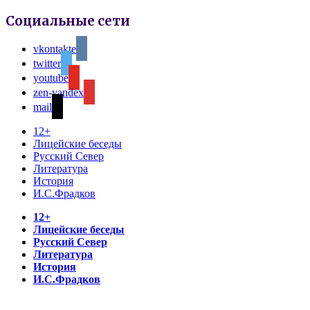
Социальные сети
vkontakte
twitter
youtube
zen-yandex
mail
12+
Лицейские беседы
Русский Север
Литература
История
И.С.Фрадков
12+
Лицейские беседы
Русский Север
Литература
История
И.С.Фрадков