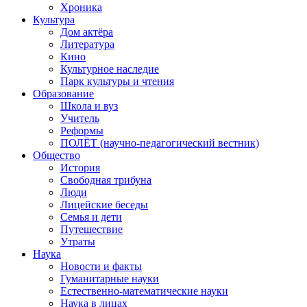
Хроника
Культура
Дом актёра
Литература
Кино
Культурное наследие
Парк культуры и чтения
Образование
Школа и вуз
Учитель
Реформы
ПОЛЁТ (научно-педагогический вестник)
Общество
История
Свободная трибуна
Люди
Лицейские беседы
Семья и дети
Путешествие
Утраты
Наука
Новости и факты
Гуманитарные науки
Естественно-математические науки
Наука в лицах