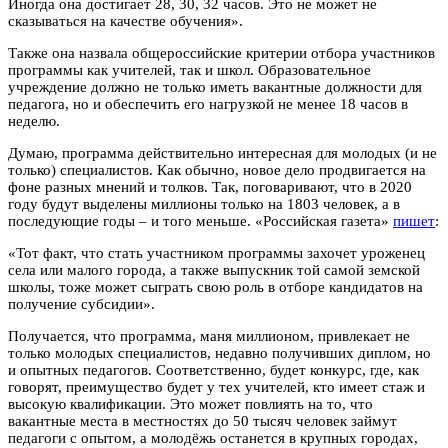
Иногда она достигает 28, 30, 32 часов. Это не может не
сказываться на качестве обучения».
Также она назвала общероссийские критерии отбора участников
программы как учителей, так и школ. Образовательное
учреждение должно не только иметь вакантные должности для
педагога, но и обеспечить его нагрузкой не менее 18 часов в
неделю.
Думаю, программа действительно интересная для молодых (и не
только) специалистов. Как обычно, новое дело продвигается на
фоне разных мнений и толков. Так, поговаривают, что в 2020
году будут выделены миллионы только на 1803 человек, а в
последующие годы – и того меньше. «Российская газета»
пишет
:
«Тот факт, что стать участником программы захочет уроженец
села или малого города, а также выпускник той самой земской
школы, тоже может сыграть свою роль в отборе кандидатов на
получение субсидии».
Получается, что программа, маня миллионом, привлекает не
только молодых специалистов, недавно получивших диплом, но
и опытных педагогов. Соответственно, будет конкурс, где, как
говорят, преимущество будет у тех учителей, кто имеет стаж и
высокую квалификации. Это может повлиять на то, что
вакантные места в местностях до 50 тысяч человек займут
педагоги с опытом, а молодёжь останется в крупных городах,