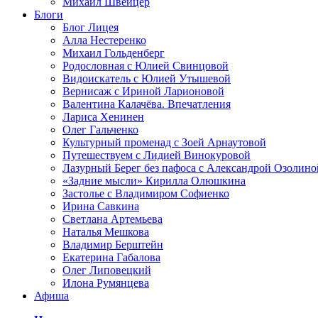
Михаил Швейцер
Блоги
Блог Лицея
Алла Нестеренко
Михаил Гольденберг
Родословная с Юлией Свинцовой
Видоискатель с Юлией Утышевой
Вернисаж с Ириной Ларионовой
Валентина Калачёва. Впечатления
Лариса Хенинен
Олег Гальченко
Культурный променад с Зоей Арнаутовой
Путешествуем с Лидией Винокуровой
Лазурный Берег без пафоса с Александрой Озолино
«Задние мысли» Кирилла Олюшкина
Застолье с Владимиром Софиенко
Ирина Савкина
Светлана Артемьева
Наталья Мешкова
Владимир Берштейн
Екатерина Габалова
Олег Липовецкий
Илона Румянцева
Афиша