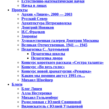
Естественно-математические науки
Наука в лицах
Проекты
Архив «Лицея». 2000 — 2003
Русский Север
Архитектура Петрозаводска
Дмитрий Новиков
И.С.Фрадков
Здоровье
Художественная галерея Дмитрия Москина
Великая Отечественная. 1941 — 1945
Педагогика С. Артемьевой
Педагогика школы
Педагогика двора
Конкурс короткого рассказа «Сестра таланта»
Конкурс «Во весь голос»
Конкурс новой драматургии «Ремарка»
Каким мы помним август 1991-го…
Михаил Швейцер
Блоги
Блог Лицея
Алла Нестеренко
Михаил Гольденберг
Родословная с Юлией Свинцовой
Видоискатель с Юлией Утышевой