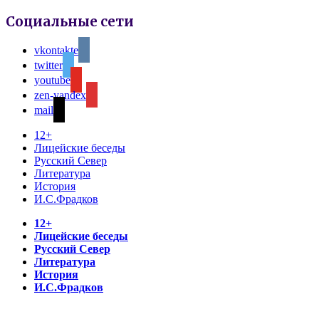
Социальные сети
vkontakte
twitter
youtube
zen-yandex
mail
12+
Лицейские беседы
Русский Север
Литература
История
И.С.Фрадков
12+
Лицейские беседы
Русский Север
Литература
История
И.С.Фрадков