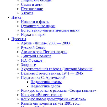
Лицейские беседы
Семья и дети
Путешествие
Утраты
Наука
Новости и факты
Гуманитарные науки
Естественно-математические науки
Наука в лицах
Проекты
Архив «Лицея». 2000 — 2003
Русский Север
Архитектура Петрозаводска
Дмитрий Новиков
И.С.Фрадков
Здоровье
Художественная галерея Дмитрия Москина
Великая Отечественная. 1941 — 1945
Педагогика С. Артемьевой
Педагогика школы
Педагогика двора
Конкурс короткого рассказа «Сестра таланта»
Конкурс «Во весь голос»
Конкурс новой драматургии «Ремарка»
Каким мы помним август 1991-го…