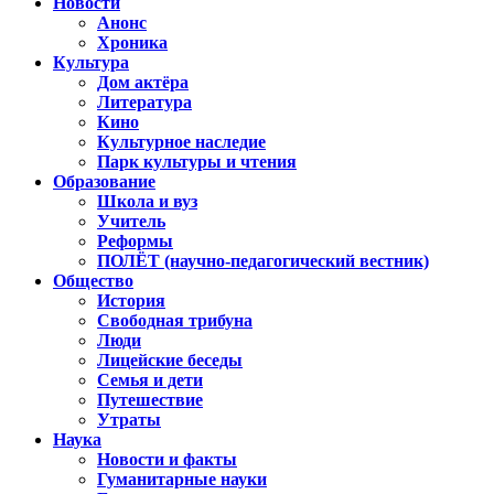
Новости
Анонс
Хроника
Культура
Дом актёра
Литература
Кино
Культурное наследие
Парк культуры и чтения
Образование
Школа и вуз
Учитель
Реформы
ПОЛЁТ (научно-педагогический вестник)
Общество
История
Свободная трибуна
Люди
Лицейские беседы
Семья и дети
Путешествие
Утраты
Наука
Новости и факты
Гуманитарные науки