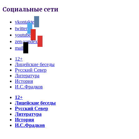
Социальные сети
vkontakte
twitter
youtube
zen-yandex
mail
12+
Лицейские беседы
Русский Север
Литература
История
И.С.Фрадков
12+
Лицейские беседы
Русский Север
Литература
История
И.С.Фрадков