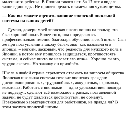
маленького ребенка. В Японии такого нет. За 17 лет я видела
такое единожды. Не принято делать и замечания чужим детям.
— Как вы можете оценить
в
лияние японской школьной
системы на ваших детей?
— Думаю, дочери моей японская школа пошла на пользу, это
был хороший опыт. Более того, она определилась
профессионально именно благодаря обучению в этой школе. Сын
же при поступлении в школу был
ясаши
, как называли его
японцы, – мягким, ласковым, что редкость для мужского пола в
Японии, а потом ему пришлось защищаться, противостоять
системе, и сейчас никто не назовет его
ясаши.
Хорошо ли это,
трудно сказать. Но закалку он приобрёл
.
Школа в любой стране стремится отвечать на запросы общества.
Японская школьная система готовит японских граждан:
дисциплинированных, трудолюбивых, аккуратных, скромных,
вежливых. Работать с японцами — одно удовольствие: никогда
не подведут, сделают всё возможное в рамках поставленной
задачи, не будут хвалиться достигнутым, не обманут.
Прекрасные характеристики для работников, не правда ли? В
этом заслуга японской школы.