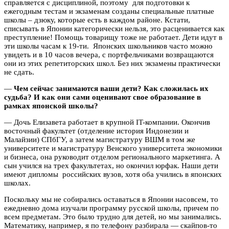
справляется с дисциплиной, поэтому для подготовки к
ежегодным тестам и экзаменам созданы специальные платные
школы – дзюку, которые есть в каждом районе. Кстати,
списывать в Японии категорически нельзя, это расценивается как
преступление! Помощь товарищу тоже не работает. Дети идут в
эти школы часам к 19-ти. Японских школьников часто можно
увидеть и в 10 часов вечера, с портфельчиками возвращаются
они из этих репетиторских школ. Без них экзамены практически
не сдать.
—
Чем сейчас занимаются ваши дети? Как сложилась их
судьба? И как они сами оценивают свое образование в
рамках японской школы?
— Дочь Елизавета работает в крупной IT-компании. Окончив
восточный факультет (отделение история Индонезии и
Малайзии) СПбГУ, а затем магистратуру ВШМ в том же
университете и магистратуру Венского университета экономики
и бизнеса, она руководит отделом регионального маркетинга. А
сын учился на трех факультетах, но окончил юрфак. Наши дети
имеют дипломы российских вузов, хотя оба учились в японских
школах.
Поскольку мы не собирались оставаться в Японии насовсем, то
ежедневно дома изучали программу русской школы, причем по
всем предметам. Это было трудно для детей, но мы занимались.
Математику, например, я по телефону разбирала — скайпов-то