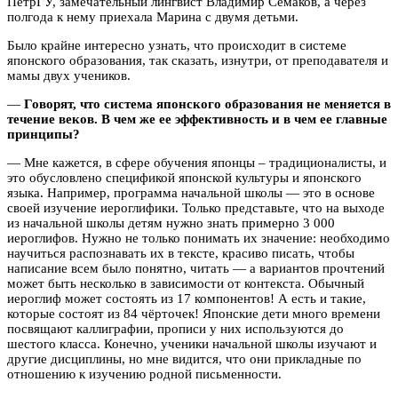
ПетрГУ, замечательный лингвист Владимир Семаков, а через
полгода к нему приехала Марина с двумя детьми.
Было крайне интересно узнать, что происходит в системе
японского образования, так сказать, изнутри, от преподавателя и
мамы двух учеников.
—
Говорят, что система японского образования не меняется в
течение веков. В чем же ее эффективность и в чем ее главные
принципы?
— Мне кажется, в сфере обучения японцы – традиционалисты, и
это обусловлено спецификой японской культуры и японского
языка. Например, программа начальной школы — это в основе
своей изучение иероглифики. Только представьте, что на выходе
из начальной школы детям нужно знать примерно 3 000
иероглифов. Нужно не только понимать их значение: необходимо
научиться распознавать их в тексте, красиво писать, чтобы
написание всем было понятно, читать — а вариантов прочтений
может быть несколько в зависимости от контекста. Обычный
иероглиф может состоять из 17 компонентов! А есть и такие,
которые состоят из 84 чёрточек! Японские дети много времени
посвящают каллиграфии, прописи у них используются до
шестого класса. Конечно, ученики начальной школы изучают и
другие дисциплины, но мне видится, что они прикладные по
отношению к изучению родной письменности.