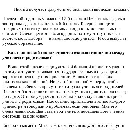
Никита получает документ об окончании японской начальн
Последний год дочь училась в 17-й школе в Петрозаводске, сын
экстерном сдавал экзамены в 6-й школе. Теперь наши дети
говорят, что мама у них золотая, а тогда они, конечно, так не
считали. Сейчас дети мне благодарны, потому что у них была
возможность выбора — в какой системе учиться. И оба выбрали
русское образование.
—
Как в японской школе строятся взаимоотношения между
учителем и родителями?
— В японской школе среди учителей большой процент мужчин,
потому что учителя являются государственными служащими,
зарплата и пенсия у них приличные. В школе нет никаких
родительских собраний. Нет такой порочной манеры, чтобы
распекать ребенка в присутствии других учеников и родителей.
В японской школе никто не знает, как учится приятель или сосед
по парте. Это обсуждается только на индивидуальной встрече
учителя с родителями. Нас обычно приглашали в конце каждого
триместра и говорили о проблемах, если они были. Мне это
очень нравилось. Два раза в год учителя посещали дом ученика,
смотрели, как он живет.
Еще один момент. Мы с вами, окончив школу, много лет спустя