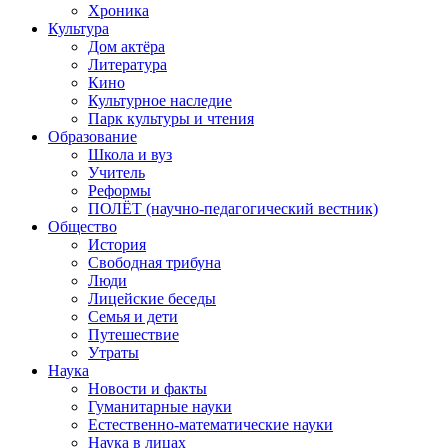
Хроника
Культура
Дом актёра
Литература
Кино
Культурное наследие
Парк культуры и чтения
Образование
Школа и вуз
Учитель
Реформы
ПОЛЁТ (научно-педагогический вестник)
Общество
История
Свободная трибуна
Люди
Лицейские беседы
Семья и дети
Путешествие
Утраты
Наука
Новости и факты
Гуманитарные науки
Естественно-математические науки
Наука в лицах