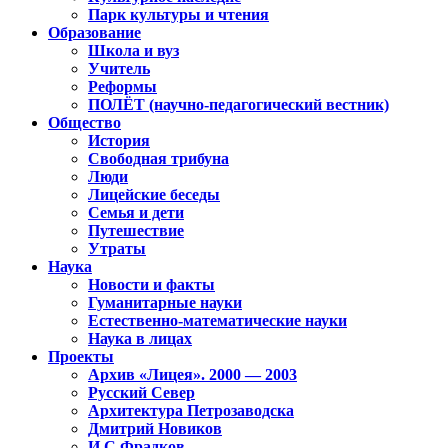
Парк культуры и чтения
Образование
Школа и вуз
Учитель
Реформы
ПОЛЁТ (научно-педагогический вестник)
Общество
История
Свободная трибуна
Люди
Лицейские беседы
Семья и дети
Путешествие
Утраты
Наука
Новости и факты
Гуманитарные науки
Естественно-математические науки
Наука в лицах
Проекты
Архив «Лицея». 2000 — 2003
Русский Север
Архитектура Петрозаводска
Дмитрий Новиков
И.С.Фрадков