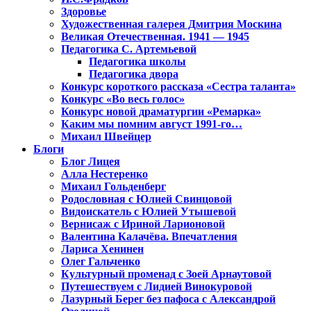
Здоровье
Художественная галерея Дмитрия Москина
Великая Отечественная. 1941 — 1945
Педагогика С. Артемьевой
Педагогика школы
Педагогика двора
Конкурс короткого рассказа «Сестра таланта»
Конкурс «Во весь голос»
Конкурс новой драматургии «Ремарка»
Каким мы помним август 1991-го…
Михаил Швейцер
Блоги
Блог Лицея
Алла Нестеренко
Михаил Гольденберг
Родословная с Юлией Свинцовой
Видоискатель с Юлией Утышевой
Вернисаж с Ириной Ларионовой
Валентина Калачёва. Впечатления
Лариса Хенинен
Олег Гальченко
Культурный променад с Зоей Арнаутовой
Путешествуем с Лидией Винокуровой
Лазурный Берег без пафоса с Александрой