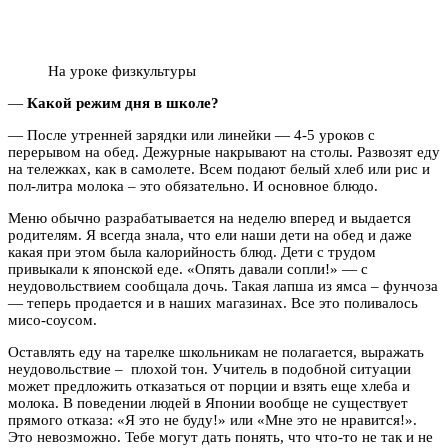
На уроке физкультуры
—
Какой режим дня в школе?
— После утренней зарядки или линейки — 4-5 уроков с
перерывом на обед. Дежурные накрывают на столы. Развозят еду
на тележках, как в самолете. Всем подают белый хлеб или рис и
пол-литра молока – это обязательно. И основное блюдо.
Меню обычно разрабатывается на неделю вперед и выдается
родителям. Я всегда знала, что ели наши дети на обед и даже
какая при этом была калорийность блюд. Дети с трудом
привыкали к японской еде. «Опять давали сопли!» — с
неудовольствием сообщала дочь. Такая лапша из ямса – фунчоза
— теперь продается и в наших магазинах. Все это поливалось
мисо-соусом.
Оставлять еду на тарелке школьникам не полагается, выражать
неудовольствие – плохой тон. Учитель в подобной ситуации
может предложить отказаться от порции и взять еще хлеба и
молока. В поведении людей в Японии вообще не существует
прямого отказа: «Я это не буду!» или «Мне это не нравится!».
Это невозможно. Тебе могут дать понять, что что-то не так и не