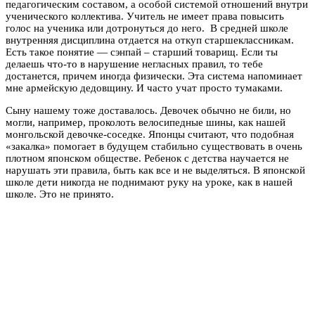
педагогическим составом, а особой системой отношений внутри
ученического коллектива. Учитель не имеет права повысить
голос на ученика или дотронуться до него. В средней школе
внутренняя дисциплина отдается на откуп старшеклассникам.
Есть такое понятие — сэнпай – старший товарищ. Если ты
делаешь что-то в нарушение негласных правил, то тебе
достанется, причем иногда физически. Эта система напоминает
мне армейскую дедовщину. И часто учат просто тумаками.
Сыну нашему тоже доставалось. Девочек обычно не били, но
могли, например, проколоть велосипедные шины, как нашей
монгольской девочке-соседке. Японцы считают, что подобная
«закалка» помогает в будущем стабильно существовать в очень
плотном японском обществе. Ребенок с детства научается не
нарушать эти правила, быть как все и не выделяться. В японской
школе дети никогда не поднимают руку на уроке, как в нашей
школе. Это не принято.