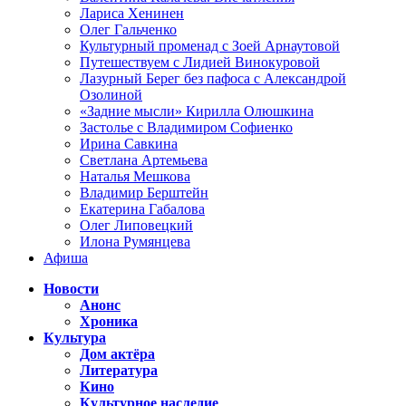
Лариса Хенинен
Олег Гальченко
Культурный променад с Зоей Арнаутовой
Путешествуем с Лидией Винокуровой
Лазурный Берег без пафоса с Александрой
Озолиной
«Задние мысли» Кирилла Олюшкина
Застолье с Владимиром Софиенко
Ирина Савкина
Светлана Артемьева
Наталья Мешкова
Владимир Берштейн
Екатерина Габалова
Олег Липовецкий
Илона Румянцева
Афиша
Новости
Анонс
Хроника
Культура
Дом актёра
Литература
Кино
Культурное наследие