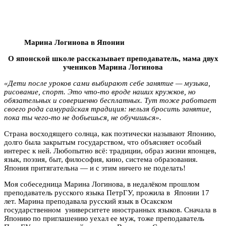
Марина Логинова в Японии
О японской школе рассказывает преподаватель, мама двух
учеников Марина Логинова
«Дети после уроков сами выбирают себе занятие — музыка,
рисование, спорт. Это что-то вроде наших кружков, но
обязательных и совершенно бесплатных. Тут тоже работает
своего рода самурайская традиция: нельзя бросить занятие,
пока ты чего-то не добьешься, не обучишься».
Страна восходящего солнца, как поэтически называют Японию,
долго была закрытым государством, что объясняет особый
интерес к ней. Любопытно всё: традиции, образ жизни японцев,
язык, поэзия, быт, философия, кино, система образования.
Япония притягательна — и с этим ничего не поделать!
Моя собеседница Марина Логинова, в недалёком прошлом
преподаватель русского языка ПетрГУ, прожила в Японии 17
лет.
Марина преподавала русский язык в Осакском
государственном университете иностранных языков. Сначала в
Японию по приглашению уехал ее муж, тоже преподаватель