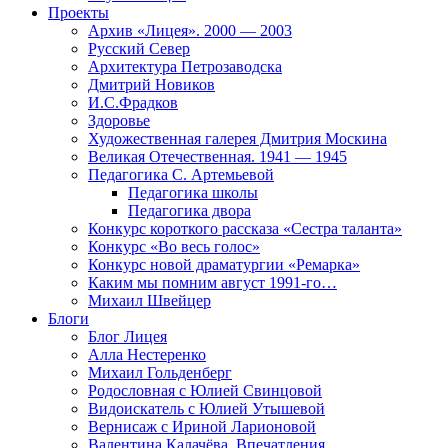
Проекты
Архив «Лицея». 2000 — 2003
Русский Север
Архитектура Петрозаводска
Дмитрий Новиков
И.С.Фрадков
Здоровье
Художественная галерея Дмитрия Москина
Великая Отечественная. 1941 — 1945
Педагогика С. Артемьевой
Педагогика школы
Педагогика двора
Конкурс короткого рассказа «Сестра таланта»
Конкурс «Во весь голос»
Конкурс новой драматургии «Ремарка»
Каким мы помним август 1991-го…
Михаил Швейцер
Блоги
Блог Лицея
Алла Нестеренко
Михаил Гольденберг
Родословная с Юлией Свинцовой
Видоискатель с Юлией Утышевой
Вернисаж с Ириной Ларионовой
Валентина Калачёва. Впечатления