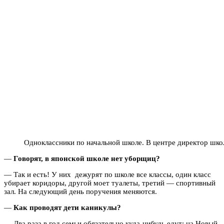
Одноклассники по начальной школе. В центре директор шко
—
Говорят, в японской школе нет уборщиц?
—
Так и есть! У них дежурят по школе все классы, один класс
убирает коридоры, другой моет туалеты, третий — спортивный
зал. На следующий день поручения меняются.
—
Как проводят дети каникулы?
—
Два раза в год семьи обязательно куда-нибудь едут: на Новый