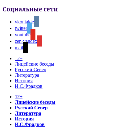
Социальные сети
vkontakte
twitter
youtube
zen-yandex
mail
12+
Лицейские беседы
Русский Север
Литература
История
И.С.Фрадков
12+
Лицейские беседы
Русский Север
Литература
История
И.С.Фрадков