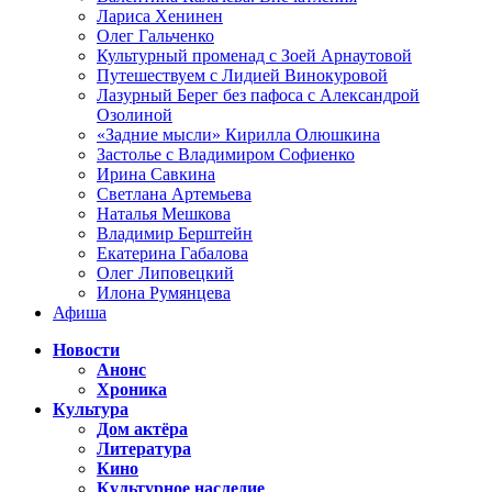
Лариса Хенинен
Олег Гальченко
Культурный променад с Зоей Арнаутовой
Путешествуем с Лидией Винокуровой
Лазурный Берег без пафоса с Александрой
Озолиной
«Задние мысли» Кирилла Олюшкина
Застолье с Владимиром Софиенко
Ирина Савкина
Светлана Артемьева
Наталья Мешкова
Владимир Берштейн
Екатерина Габалова
Олег Липовецкий
Илона Румянцева
Афиша
Новости
Анонс
Хроника
Культура
Дом актёра
Литература
Кино
Культурное наследие