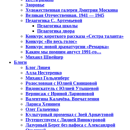
Здоровье
Художественная галерея Дмитрия Москина
Великая Отечественная. 1941 — 1945
Педагогика С. Артемьевой
Педагогика школы
Педагогика двора
Конкурс короткого рассказа «Сестра таланта»
Конкурс «Во весь голос»
Конкурс новой драматургии «Ремарка»
Каким мы помним август 1991-го…
Михаил Швейцер
Блоги
Блог Лицея
Алла Нестеренко
Михаил Гольденберг
Родословная с Юлией Свинцовой
Видоискатель с Юлией Утышевой
Вернисаж с Ириной Ларионовой
Валентина Калачёва. Впечатления
Лариса Хенинен
Олег Гальченко
Культурный променад с Зоей Арнаутовой
Путешествуем с Лидией Винокуровой
Лазурный Берег без пафоса с Александрой