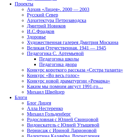
Проекты
Архив «Лицея». 2000 — 2003
Русский Север
Архитектура Петрозаводска
Дмитрий Новиков
И.С.Фрадков
Здоровье
Художественная галерея Дмитрия Москина
Великая Отечественная. 1941 — 1945
Педагогика С. Артемьевой
Педагогика школы
Педагогика двора
Конкурс короткого рассказа «Сестра таланта»
Конкурс «Во весь голос»
Конкурс новой драматургии «Ремарка»
Каким мы помним август 1991-го…
Михаил Швейцер
Блоги
Блог Лицея
Алла Нестеренко
Михаил Гольденберг
Родословная с Юлией Свинцовой
Видоискатель с Юлией Утышевой
Вернисаж с Ириной Ларионовой
Валентина Калачёва. Впечатления