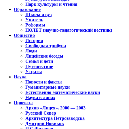
Парк культуры и чтения
Образование
Школа и вуз
Учитель
Реформы
ПОЛЁТ (научно-педагогический вестник)
Общество
История
Свободная трибуна
Люди
Лицейские беседы
Семья и дети
Путешествие
Утраты
Наука
Новости и факты
Гуманитарные науки
Естественно-математические науки
Наука в лицах
Проекты
Архив «Лицея». 2000 — 2003
Русский Север
Архитектура Петрозаводска
Дмитрий Новиков
И.С.Фрадков