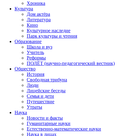
Хроника
Культура
Дом актёра
Литература
Кино
Культурное наследие
Парк культуры и чтения
Образование
Школа и вуз
Учитель
Реформы
ПОЛЁТ (научно-педагогический вестник)
Общество
История
Свободная трибуна
Люди
Лицейские беседы
Семья и дети
Путешествие
Утраты
Наука
Новости и факты
Гуманитарные науки
Естественно-математические науки
Наука в лицах