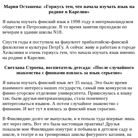
Мария Осташева
:
«Горжусь тем, что начала изучать язык на
родине в Карелии»
Я начала изучать финский язык в 1998 году в ингерманландском
обществе в Петрозаводске. В то время занятия проходили по
вечерам в здании школы N18.
Спустя годы я поступила на факультет прибалтийско-финской
филологии и культуры ПетрГу. А сейчас живу и работаю в городе
Хельсинки и очень горжусь тем, что начала изучать язык именно
на родине в Карелии.
Светлана Строева, воспитатель детсада: «После случайного
знакомства с финнами взялась за язык серьезно»
Я начала изучать финский язык лет 35 назад. Это было время
взаимного интереса наших государств, самый пик конкурсов на
финно-угорское отделение университета. Прикоснулась к языку
так: были друзья-ингерманландцы, стала понемногу
интересоваться языком. А потом случайное знакомство с
финнами. И вот тут я взялась за финский язык серьезно.
В Финляндию долго не выпускали, и я попала туда впервые лишь
лет через пять. Вот это была настоящая практика! Друзья
показали мне Финляндию изнутри: я побывала в детском саду и
школе, в театре и на тренировках школы фигурного катания, на