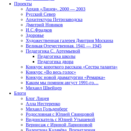
Проекты
Архив «Лицея». 2000 — 2003
Русский Север
Архитектура Петрозаводска
Дмитрий Новиков
И.С.Фрадков
Здоровье
Художественная галерея Дмитрия Москина
Великая Отечественная. 1941 — 1945
Педагогика С. Артемьевой
Педагогика школы
Педагогика двора
Конкурс короткого рассказа «Сестра таланта»
Конкурс «Во весь голос»
Конкурс новой драматургии «Ремарка»
Каким мы помним август 1991-го…
Михаил Швейцер
Блоги
Блог Лицея
Алла Нестеренко
Михаил Гольденберг
Родословная с Юлией Свинцовой
Видоискатель с Юлией Утышевой
Вернисаж с Ириной Ларионовой
Валентина Калачёва. Впечатления