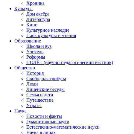
Хроника
Культура
Дом актёра
Литература
Кино
Культурное наследие
Парк культуры и чтения
Образование
Школа и вуз
Учитель
Реформы
ПОЛЁТ (научно-педагогический вестник)
Общество
История
Свободная трибуна
Люди
Лицейские беседы
Семья и дети
Путешествие
Утраты
Наука
Новости и факты
Гуманитарные науки
Естественно-математические науки
Наука в лицах