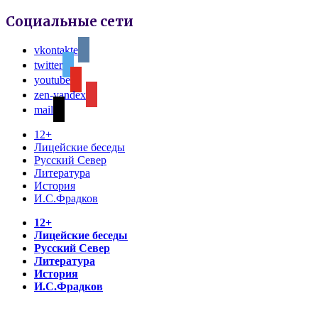
Социальные сети
vkontakte
twitter
youtube
zen-yandex
mail
12+
Лицейские беседы
Русский Север
Литература
История
И.С.Фрадков
12+
Лицейские беседы
Русский Север
Литература
История
И.С.Фрадков