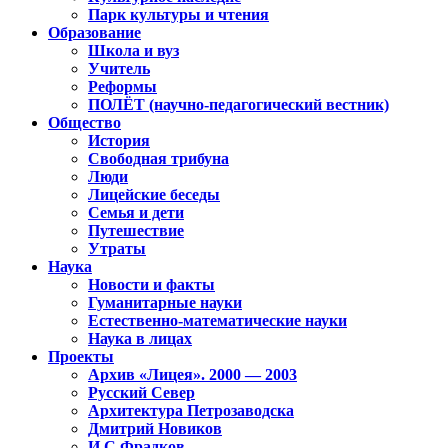
Парк культуры и чтения
Образование
Школа и вуз
Учитель
Реформы
ПОЛЁТ (научно-педагогический вестник)
Общество
История
Свободная трибуна
Люди
Лицейские беседы
Семья и дети
Путешествие
Утраты
Наука
Новости и факты
Гуманитарные науки
Естественно-математические науки
Наука в лицах
Проекты
Архив «Лицея». 2000 — 2003
Русский Север
Архитектура Петрозаводска
Дмитрий Новиков
И.С.Фрадков