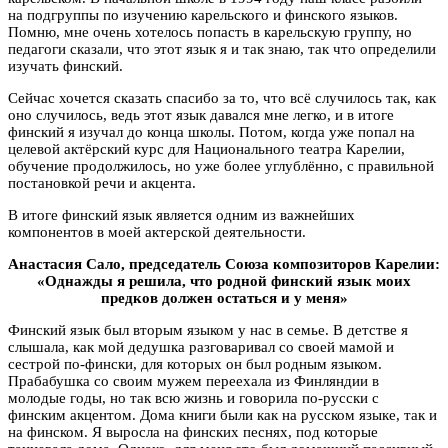
на подгруппы по изучению карельского и финского языков.
Помню, мне очень хотелось попасть в карельскую группу, но
педагоги сказали, что этот язык я и так знаю, так что определили
изучать финский.
Сейчас хочется сказать спасибо за то, что всё случилось так, как
оно случилось, ведь этот язык давался мне легко, и в итоге
финский я изучал до конца школы. Потом, когда уже попал на
целевой актёрский курс для Национального театра Карелии,
обучение продолжилось, но уже более углублённо, с правильной
постановкой речи и акцента.
В итоге финский язык является одним из важнейших
компонентов в моей актерской деятельности.
Анастасия Сало, председатель Союза композиторов Карелии:
«Однажды я решила, что родной финский язык моих
предков должен остаться и у меня»
Финский язык был вторым языком у нас в семье. В детстве я
слышала, как мой дедушка разговаривал со своей мамой и
сестрой по-фински, для которых он был родным языком.
Прабабушка со своим мужем переехала из Финляндии в
молодые годы, но так всю жизнь и говорила по-русски с
финским акцентом. Дома книги были как на русском языке, так и
на финском. Я выросла на финских песнях, под которые