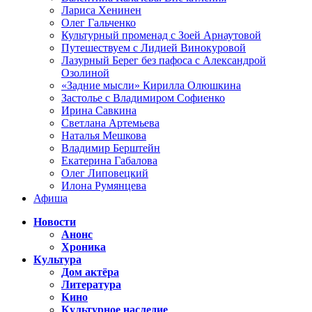
Лариса Хенинен
Олег Гальченко
Культурный променад с Зоей Арнаутовой
Путешествуем с Лидией Винокуровой
Лазурный Берег без пафоса с Александрой
Озолиной
«Задние мысли» Кирилла Олюшкина
Застолье с Владимиром Софиенко
Ирина Савкина
Светлана Артемьева
Наталья Мешкова
Владимир Берштейн
Екатерина Габалова
Олег Липовецкий
Илона Румянцева
Афиша
Новости
Анонс
Хроника
Культура
Дом актёра
Литература
Кино
Культурное наследие