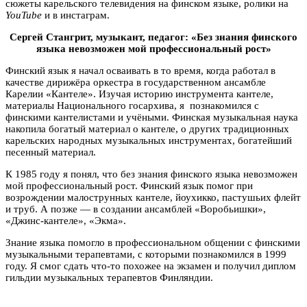
сюжеты карельского телевидения на финском языке, ролики на
YouTube
и в инстаграм.
Сергей Стангрит, музыкант, педагог: «Без знания финского
языка невозможен мой профессиональный рост»
Финский язык я начал осваивать в то время, когда работал в
качестве дирижёра оркестра в государственном ансамбле
Карелии «Кантеле». Изучая историю инструмента кантеле,
материалы Национального госархива, я познакомился с
финскими кантелистами и учёными. Финская музыкальная наука
накопила богатый материал о кантеле, о других традиционных
карельских народных музыкальных инструментах, богатейший
песенный материал.
К 1985 году я понял, что без знания финского языка невозможен
мой профессиональный рост. Финский язык помог при
возрождении малострунных кантеле, йоухикко, пастушьих флейт
и труб. А позже — в создании ансамблей «Воробьишки»,
«Джинс-кантеле», «Экма».
Знание языка помогло в профессиональном общении с финскими
музыкальными терапевтами, с которыми познакомился в 1999
году. Я смог сдать что-то похожее на экзамен и получил диплом
гильдии музыкальных терапевтов Финляндии.