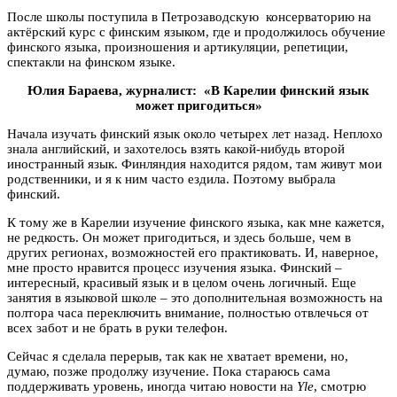
После школы поступила в Петрозаводскую консерваторию на
актёрский курс с финским языком, где и продолжилось обучение
финского языка, произношения и артикуляции, репетиции,
спектакли на финском языке.
Юлия Бараева, журналист: «В Карелии финский язык
может пригодиться»
Начала изучать финский язык около четырех лет назад. Неплохо
знала английский, и захотелось взять какой-нибудь второй
иностранный язык. Финляндия находится рядом, там живут мои
родственники, и я к ним часто ездила. Поэтому выбрала
финский.
К тому же в Карелии изучение финского языка, как мне кажется,
не редкость. Он может пригодиться, и здесь больше, чем в
других регионах, возможностей его практиковать. И, наверное,
мне просто нравится процесс изучения языка. Финский –
интересный, красивый язык и в целом очень логичный. Еще
занятия в языковой школе – это дополнительная возможность на
полтора часа переключить внимание, полностью отвлечься от
всех забот и не брать в руки телефон.
Сейчас я сделала перерыв, так как не хватает времени, но,
думаю, позже продолжу изучение. Пока стараюсь сама
поддерживать уровень, иногда читаю новости на
Yle
, смотрю