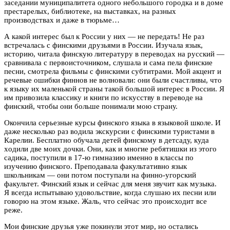
заседании муниципалитета одного небольшого городка и в доме
престарелых, библиотеке, на выставках, на разных
производствах и даже в тюрьме…
А какой интерес был к России у них — не передать! Не раз
встречалась с финскими друзьями в России. Изучала язык,
историю, читала финскую литературу в переводах на русский —
сравнивала с первоисточником, слушала и сама пела финские
песни, смотрела фильмы с финскими субтитрами. Мой акцент и
речевые ошибки финнов не волновали: они были счастливы, что
к языку их маленькой страны такой большой интерес в России. Я
им привозила классику и книги по искусству в переводе на
финский, чтобы они больше понимали мою страну.
Окончила серьезные курсы финского языка в языковой школе. И
даже несколько раз водила экскурсии с финскими туристами в
Карелии. Бесплатно обучала детей финскому в детсаду, куда
xодили две моих дочки. Они, как и многие ребятишки из этого
садика, поступили в 17-ю гимназию именно в классы по
изучению финского. Преподавала факультативно язык
школьникам — они потом поступали на финно-угорский
факультет. Финский язык и сейчас для меня звучит как музыка.
Я всегда испытываю удовольствие, когда слушаю их песни или
говорю на этом языке. Жаль, что сейчас это происходит все
реже.
Мои финские друзья уже покинули этот мир, но остались