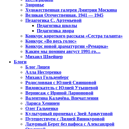
Здоровье
Художественная галерея Дмитрия Москина
Великая Отечественная. 1941 — 1945
Педагогика С. Артемьевой
Педагогика школы
Педагогика двора
Конкурс короткого рассказа «Сестра таланта»
Конкурс «Во весь голос»
Конкурс новой драматургии «Ремарка»
Каким мы помним август 1991-го…
Михаил Швейцер
Блоги
Блог Лицея
Алла Нестеренко
Михаил Гольденберг
Родословная с Юлией Свинцовой
Видоискатель с Юлией Утышевой
Вернисаж с Ириной Ларионовой
Валентина Калачёва. Впечатления
Лариса Хенинен
Олег Гальченко
Культурный променад с Зоей Арнаутовой
Путешествуем с Лидией Винокуровой
Лазурный Берег без пафоса с Александрой