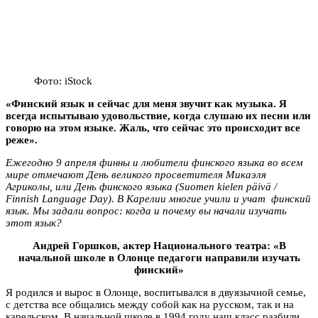
Фото: iStock
«Финский язык и сейчас для меня звучит как музыка. Я
всегда испытываю удовольствие, когда слушаю их песни или
говорю на этом языке. Жаль, что сейчас это происходит все
реже».
Ежегодно 9 апреля финны и любители финского языка во всем
мире отмечают День великого просветителя Микаэля
Агриколы, или День финского языка (Suomen kielen päivä /
Finnish Language Day). В Карелии многие учили и учат финский
язык. Мы задали вопрос: когда и почему вы начали изучать
этот язык?
Андрей Горшков, актер Национального театра: «В
начальной школе в Олонце педагоги направили изучать
финский»
Я родился и вырос в Олонце, воспитывался в двуязычной семье,
с детства все общались между собой как на русском, так и на
карельском. В начальной школе в 1994 году наш класс разбили