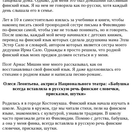
танцевала дома. Однако, для меня это был домашний пассивный
финский язык. Я на нем не говорила как по-русски, хотя каждый
день слышала его в семье.
Лет в 10 я самостоятельно взялась за учебники и книги, чтобы
наконец писать своей троюродной сестре письма в Финляндию
по-фински самой, чтобы уже не только понимать, но и говорить.
После школы, каждый мой вечер начинался с детских книжек,
перевод на финский язык которых сделала дедушкина мама Элла
Эстер Сало и словарей, автором которых является сестра моего
дедушки Ирма Сало. Однажды я просто решила, что родной
финский язык моих предков должен остаться и у меня.
Поэт Армас Мишин мне много рассказывал, как он
восстанавливал свой финский язык. Я даже вдохновилась его
стихами о родном языке и написала песню-романс.
Олеся Леонтьева
,
актриса Национального театра: «Бабушка
всегда вставляла в русскую речь финские словечки,
присказки, шутки»
Родилась я в городе Костомукша. Финский язык начала изучать в
школе. Ходила в кружок, где мы читали стихи, пели на финском
языке, знакомились с культурой, узнавали традиции. В школу
часто приезжали дети из Финляндии. Помню с детства, бабушка,
а она у меня финка, всегда вставляла в русскую речь финские
словечки, присказки, шутки.