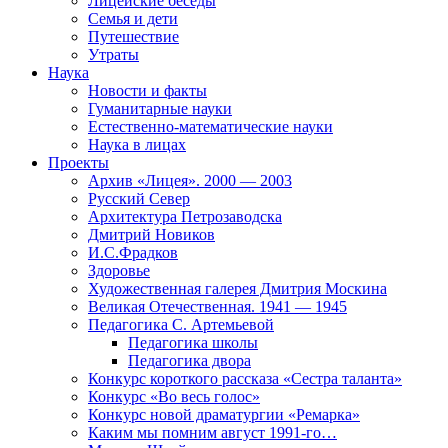
Лицейские беседы
Семья и дети
Путешествие
Утраты
Наука
Новости и факты
Гуманитарные науки
Естественно-математические науки
Наука в лицах
Проекты
Архив «Лицея». 2000 — 2003
Русский Север
Архитектура Петрозаводска
Дмитрий Новиков
И.С.Фрадков
Здоровье
Художественная галерея Дмитрия Москина
Великая Отечественная. 1941 — 1945
Педагогика С. Артемьевой
Педагогика школы
Педагогика двора
Конкурс короткого рассказа «Сестра таланта»
Конкурс «Во весь голос»
Конкурс новой драматургии «Ремарка»
Каким мы помним август 1991-го…