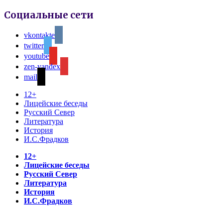
Социальные сети
vkontakte
twitter
youtube
zen-yandex
mail
12+
Лицейские беседы
Русский Север
Литература
История
И.С.Фрадков
12+
Лицейские беседы
Русский Север
Литература
История
И.С.Фрадков