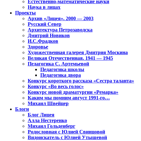
Естественно-математические науки
Наука в лицах
Проекты
Архив «Лицея». 2000 — 2003
Русский Север
Архитектура Петрозаводска
Дмитрий Новиков
И.С.Фрадков
Здоровье
Художественная галерея Дмитрия Москина
Великая Отечественная. 1941 — 1945
Педагогика С. Артемьевой
Педагогика школы
Педагогика двора
Конкурс короткого рассказа «Сестра таланта»
Конкурс «Во весь голос»
Конкурс новой драматургии «Ремарка»
Каким мы помним август 1991-го…
Михаил Швейцер
Блоги
Блог Лицея
Алла Нестеренко
Михаил Гольденберг
Родословная с Юлией Свинцовой
Видоискатель с Юлией Утышевой