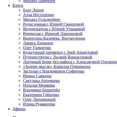
Михаил Швейцер
Блоги
Блог Лицея
Алла Нестеренко
Михаил Гольденберг
Родословная с Юлией Свинцовой
Видоискатель с Юлией Утышевой
Вернисаж с Ириной Ларионовой
Валентина Калачёва. Впечатления
Лариса Хенинен
Олег Гальченко
Культурный променад с Зоей Арнаутовой
Путешествуем с Лидией Винокуровой
Лазурный Берег без пафоса с Александрой Озолино
«Задние мысли» Кирилла Олюшкина
Застолье с Владимиром Софиенко
Ирина Савкина
Светлана Артемьева
Наталья Мешкова
Владимир Берштейн
Екатерина Габалова
Олег Липовецкий
Илона Румянцева
Афиша