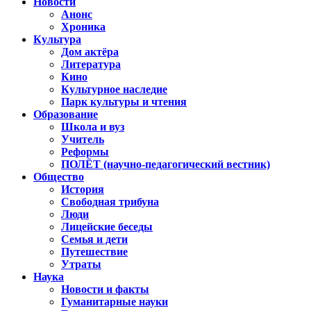
Новости
Анонс
Хроника
Культура
Дом актёра
Литература
Кино
Культурное наследие
Парк культуры и чтения
Образование
Школа и вуз
Учитель
Реформы
ПОЛЁТ (научно-педагогический вестник)
Общество
История
Свободная трибуна
Люди
Лицейские беседы
Семья и дети
Путешествие
Утраты
Наука
Новости и факты
Гуманитарные науки