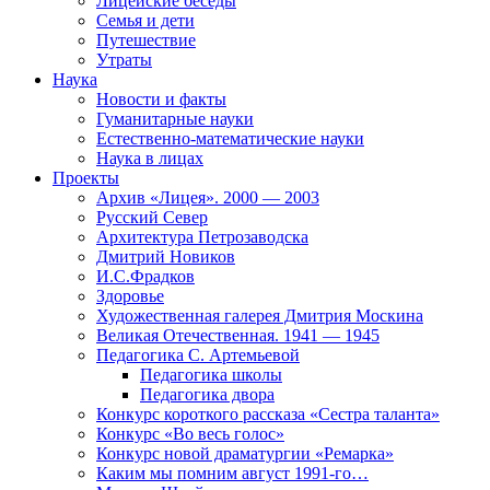
Лицейские беседы
Семья и дети
Путешествие
Утраты
Наука
Новости и факты
Гуманитарные науки
Естественно-математические науки
Наука в лицах
Проекты
Архив «Лицея». 2000 — 2003
Русский Север
Архитектура Петрозаводска
Дмитрий Новиков
И.С.Фрадков
Здоровье
Художественная галерея Дмитрия Москина
Великая Отечественная. 1941 — 1945
Педагогика С. Артемьевой
Педагогика школы
Педагогика двора
Конкурс короткого рассказа «Сестра таланта»
Конкурс «Во весь голос»
Конкурс новой драматургии «Ремарка»
Каким мы помним август 1991-го…