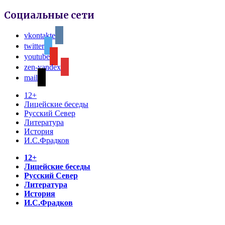
Социальные сети
vkontakte
twitter
youtube
zen-yandex
mail
12+
Лицейские беседы
Русский Север
Литература
История
И.С.Фрадков
12+
Лицейские беседы
Русский Север
Литература
История
И.С.Фрадков