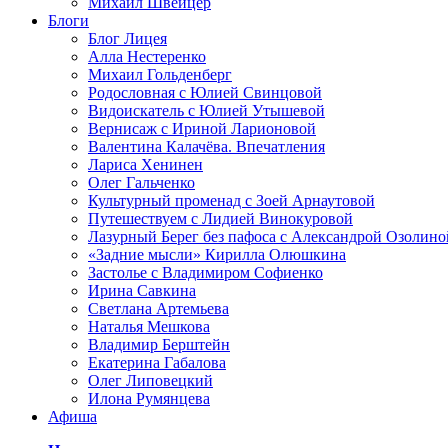
Михаил Швейцер
Блоги
Блог Лицея
Алла Нестеренко
Михаил Гольденберг
Родословная с Юлией Свинцовой
Видоискатель с Юлией Утышевой
Вернисаж с Ириной Ларионовой
Валентина Калачёва. Впечатления
Лариса Хенинен
Олег Гальченко
Культурный променад с Зоей Арнаутовой
Путешествуем с Лидией Винокуровой
Лазурный Берег без пафоса с Александрой Озолино
«Задние мысли» Кирилла Олюшкина
Застолье с Владимиром Софиенко
Ирина Савкина
Светлана Артемьева
Наталья Мешкова
Владимир Берштейн
Екатерина Габалова
Олег Липовецкий
Илона Румянцева
Афиша