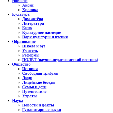
Новости
Анонс
Хроника
Культура
Дом актёра
Литература
Кино
Культурное наследие
Парк культуры и чтения
Образование
Школа и вуз
Учитель
Реформы
ПОЛЁТ (научно-педагогический вестник)
Общество
История
Свободная трибуна
Люди
Лицейские беседы
Семья и дети
Путешествие
Утраты
Наука
Новости и факты
Гуманитарные науки