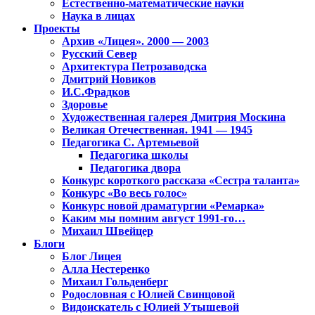
Естественно-математические науки
Наука в лицах
Проекты
Архив «Лицея». 2000 — 2003
Русский Север
Архитектура Петрозаводска
Дмитрий Новиков
И.С.Фрадков
Здоровье
Художественная галерея Дмитрия Москина
Великая Отечественная. 1941 — 1945
Педагогика С. Артемьевой
Педагогика школы
Педагогика двора
Конкурс короткого рассказа «Сестра таланта»
Конкурс «Во весь голос»
Конкурс новой драматургии «Ремарка»
Каким мы помним август 1991-го…
Михаил Швейцер
Блоги
Блог Лицея
Алла Нестеренко
Михаил Гольденберг
Родословная с Юлией Свинцовой
Видоискатель с Юлией Утышевой