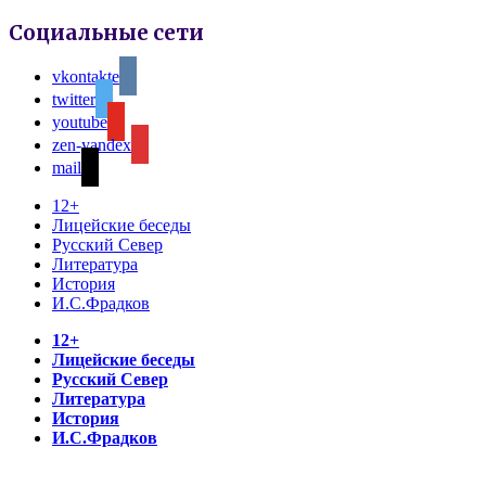
Социальные сети
vkontakte
twitter
youtube
zen-yandex
mail
12+
Лицейские беседы
Русский Север
Литература
История
И.С.Фрадков
12+
Лицейские беседы
Русский Север
Литература
История
И.С.Фрадков