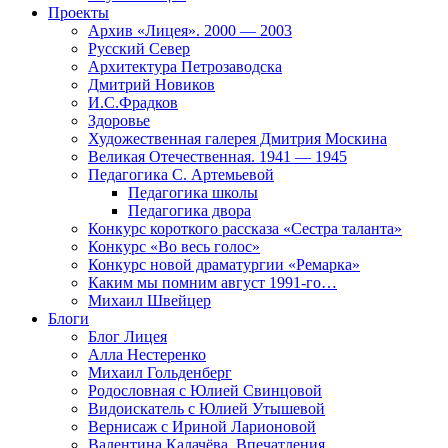
Проекты
Архив «Лицея». 2000 — 2003
Русский Север
Архитектура Петрозаводска
Дмитрий Новиков
И.С.Фрадков
Здоровье
Художественная галерея Дмитрия Москина
Великая Отечественная. 1941 — 1945
Педагогика С. Артемьевой
Педагогика школы
Педагогика двора
Конкурс короткого рассказа «Сестра таланта»
Конкурс «Во весь голос»
Конкурс новой драматургии «Ремарка»
Каким мы помним август 1991-го…
Михаил Швейцер
Блоги
Блог Лицея
Алла Нестеренко
Михаил Гольденберг
Родословная с Юлией Свинцовой
Видоискатель с Юлией Утышевой
Вернисаж с Ириной Ларионовой
Валентина Калачёва. Впечатления