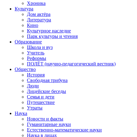
Хроника
Культура
Дом актёра
Литература
Кино
Культурное наследие
Парк культуры и чтения
Образование
Школа и вуз
Учитель
Реформы
ПОЛЁТ (научно-педагогический вестник)
Общество
История
Свободная трибуна
Люди
Лицейские беседы
Семья и дети
Путешествие
Утраты
Наука
Новости и факты
Гуманитарные науки
Естественно-математические науки
Наука в лицах