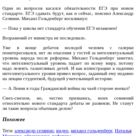
Один из вопросов касался обязательности ЕГЭ при новом
стандарте. ЕГЭ сдавать будут, как и сейчас, пояснил Александр
Селянин. Михаил Гольденберг воскликнул:
— Пока у школы нет стандарта обучения ЕГЭ незаконен!
Возражений от министра не последовало.
Уже в конце дебатов молодой человек с галерки
поинтересовался, нет ли опасения у гостей за интеллектуальный
уровень народа после реформы. Михаил Гольденберг заметил,
что интеллектуальный уровень падает по всему миру, потому
надо лелеять талантливых детей. И как иллюстрацию к падению
интеллектуального уровня привел вопрос, заданный ему недавно
на лекции студенткой, будущей учительницей истории:
— А Ленин в годы Гражданской войны на чьей стороне воевал?
Смех-смехом, но, честно признаюсь, моих сомнений
относительно нового стандарта дебаты не развеяли. Не станут
ли такие вопросы обычным делом?
Похожее
Теги:
александр селянин
,
видео
,
михаил гольденберг
,
Наталья