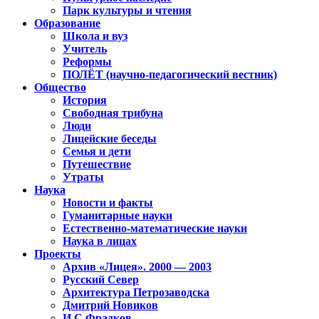
Парк культуры и чтения
Образование
Школа и вуз
Учитель
Реформы
ПОЛЁТ (научно-педагогический вестник)
Общество
История
Свободная трибуна
Люди
Лицейские беседы
Семья и дети
Путешествие
Утраты
Наука
Новости и факты
Гуманитарные науки
Естественно-математические науки
Наука в лицах
Проекты
Архив «Лицея». 2000 — 2003
Русский Север
Архитектура Петрозаводска
Дмитрий Новиков
И.С.Фрадков