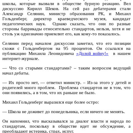
школы, которые вызвали в обществе бурную реакцию. Вел
дискуссию Кирилл Шеков. На сей раз дебатерами стали
Александр Селянин, министр образования РК, и Михаил
Гольденберг, директор краеведческого музея, кандидат
педагогических наук. Однако сказать, что они по разные
стороны баррикады относительно стандартов, нельзя, хотя и не
столь уж однозначно приемлют его, как кому-то показалось.
Селянин перед началом дискуссии заметил, что его позиции
схожи с Гольденбергом на 95 процентов. Он ссылался на
публикацию Михаила Леонидовича
«Долой войну!»
в нашем
интернет-журнале.
— Что со старыми стандартами? – таким вопросом ведущий
начал дебаты.
— Их просто нет, — ответил министр. – Из-за этого у детей и
родителей много проблем. Проблема стандартов не в том, что
они появились, а в том, что их раньше не было.
Михаил Гольденберг выразился еще более остро:
— Школа не доживет до понедельника, если ничего не менять.
Он напомнил, что высказывался за диалог власти и народа по
стандартам, поскольку в обществе идет не обсуждение, а
преобладают истерика, страх, испуг.