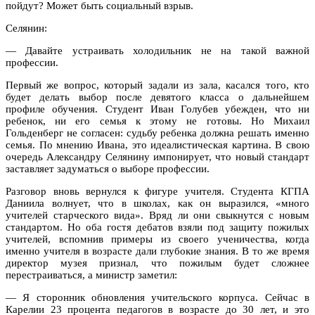
пойдут? Может быть социальный взрыв.
Селянин:
— Давайте устраивать холодильник не на такой важной
профессии.
Первый же вопрос, который задали из зала, касался того, кто
будет делать выбор после девятого класса о дальнейшем
профиле обучения. Студент Иван Голубев убежден, что ни
ребенок, ни его семья к этому не готовы. Но Михаил
Гольденберг не согласен: судьбу ребенка должна решать именно
семья. По мнению Ивана, это идеалистическая картина. В свою
очередь Александру Селянину импонирует, что новый стандарт
заставляет задуматься о выборе профессии.
Разговор вновь вернулся к фигуре учителя. Студента КГПА
Даниила волнует, что в школах, как он выразился, «много
учителей старческого вида». Вряд ли они свыкнутся с новым
стандартом. Но оба гостя дебатов взяли под защиту пожилых
учителей, вспомнив примеры из своего ученичества, когда
именно учителя в возрасте дали глубокие знания. В то же время
директор музея признал, что пожилым будет сложнее
перестраиваться, а министр заметил:
— Я сторонник обновления учительского корпуса. Сейчас в
Карелии 23 процента педагогов в возрасте до 30 лет, и это