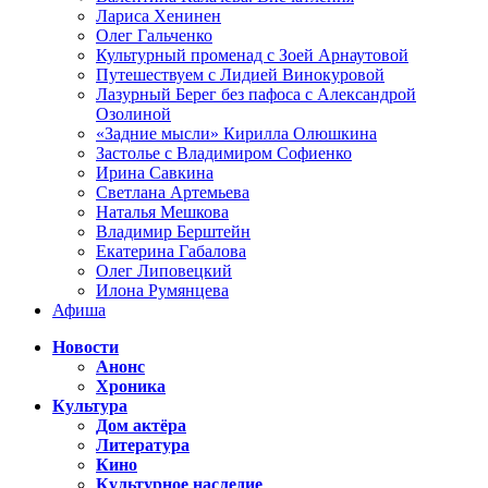
Лариса Хенинен
Олег Гальченко
Культурный променад с Зоей Арнаутовой
Путешествуем с Лидией Винокуровой
Лазурный Берег без пафоса с Александрой
Озолиной
«Задние мысли» Кирилла Олюшкина
Застолье с Владимиром Софиенко
Ирина Савкина
Светлана Артемьева
Наталья Мешкова
Владимир Берштейн
Екатерина Габалова
Олег Липовецкий
Илона Румянцева
Афиша
Новости
Анонс
Хроника
Культура
Дом актёра
Литература
Кино
Культурное наследие