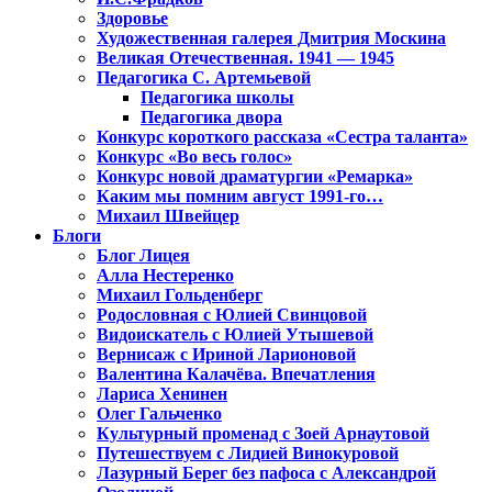
Здоровье
Художественная галерея Дмитрия Москина
Великая Отечественная. 1941 — 1945
Педагогика С. Артемьевой
Педагогика школы
Педагогика двора
Конкурс короткого рассказа «Сестра таланта»
Конкурс «Во весь голос»
Конкурс новой драматургии «Ремарка»
Каким мы помним август 1991-го…
Михаил Швейцер
Блоги
Блог Лицея
Алла Нестеренко
Михаил Гольденберг
Родословная с Юлией Свинцовой
Видоискатель с Юлией Утышевой
Вернисаж с Ириной Ларионовой
Валентина Калачёва. Впечатления
Лариса Хенинен
Олег Гальченко
Культурный променад с Зоей Арнаутовой
Путешествуем с Лидией Винокуровой
Лазурный Берег без пафоса с Александрой