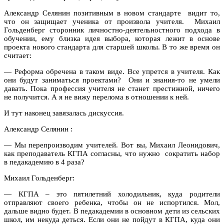
Александр Селянин позитивным в новом стандарте видит то,
что он защищает ученика от произвола учителя. Михаил
Гольденберг сторонник личностно-деятельностного подхода в
обучении, ему близка идея выбора, которая лежит в основе
проекта нового стандарта для старшей школы. В то же время он
считает:
— Реформа обречена в таком виде. Все упрется в учителя. Как
они будут заниматься проектами? Они и знания-то не умели
давать. Пока профессия учителя не станет престижной, ничего
не получится. А я не вижу перелома в отношении к ней.
И тут наконец завязалась дискуссия.
Александр Селянин :
— Мы перепроизводим учителей. Вот вы, Михаил Леонидович,
как преподаватель КГПА согласны, что нужно сократить набор
в педакадемию в 4 раза?
Михаил Гольденберг:
— КГПА – это пятилетний холодильник, куда родители
отправляют своего ребенка, чтобы он не испортился. Мол,
дальше видно будет. В педакадемии в основном дети из сельских
школ, им некуда деться. Если они не пойдут в КГПА, куда они