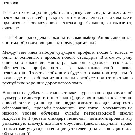
неплохо.
Все-таки чем хороши дебаты: в дискуссии люди, может, даже
неожиданно для себя раскрывают свои опасения, не так им все и
нравится в нововведениях. Александр Селянин, оказывается,
считает:
— В 14 лет рано делать окончательный выбор. Англо-саксонская
система образования для нас преждевременна!
Между тем идея выбора будущего профиля после 9 класса –
одна из основных в проекте нового стандарта. В этом же ряду
еще одно опасение министра, как он выразился, его боль:
обеспечить профильность в малокомплектной школе
невозможно. То есть необходимо будет открывать интернаты. А
возить детей в большие школы на автобусе при отсутствии в
республике хороших дорог невозможно.
Вопросы на дебатах касались также курса основ православной
культуры (министр его противник), деления в лицеях классов по
способностям (министр не поддерживает псевдоэлитарность
образования), просьбы разъяснить, что такое математика на
нижнем уровне обучения, судьбы петрозаводской школы
искусств № 1 (новый стандарт позволит легитимизировать эту
уникальную школу), платного обучения (школа получаит право
на платные услуги), аттестации учителей (она с 1 января стала
обязательной).