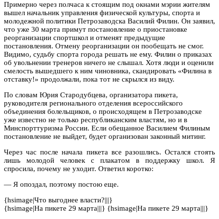
Примерно через полчаса к стоящим под окнами мэрии жителям
вышел начальник управления физической культуры, спорта и
молодежной политики Петрозаводска Василий Филин. Он заявил,
что уже 30 марта примут постановление о приостановке
реорганизации спортшкол и отменят предыдущие
постановления. Отмену реорганизации он пообещать не смог.
Видимо, судьбу спорта города решать не ему. Филин о приказах
об увольнении тренеров ничего не слышал. Хотя люди и оценили
смелость вышедшего к ним чиновника, скандировать «Филина в
отставку!» продолжали, пока тот не скрылся из виду.
По словам Юрия Стародубцева, организатора пикета,
руководителя регионального отделения всероссийского
объединения болельщиков, о происходящем в Петрозаводске
уже известно не только республиканским властям, но и в
Минспорттуризма России. Если обещанное Василием Филиным
постановление не выйдет, будет организован законный митинг.
Через час после начала пикета все разошлись. Остался стоять
лишь молодой человек с плакатом в поддержку школ. Я
спросила, почему не уходит. Ответил коротко:
— Я опоздал, поэтому постою еще.
{hsimage|Что выгоднее власти?|||}
{hsimage|На пикете 29 марта|||} {hsimage|На пикете 29 марта|||}