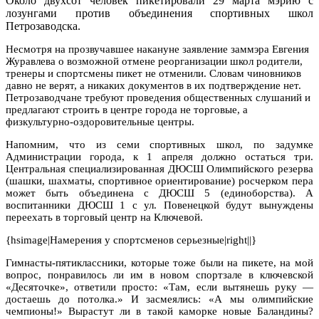
Около двухсот человек пикетировали 29 марта мэрию с
лозунгами против объединения спортивных школ
Петрозаводска.
Несмотря на прозвучавшее накануне заявление заммэра Евгения
Журавлева о возможной отмене реорганизации школ родители,
тренеры и спортсмены пикет не отменили. Словам чиновников
давно не верят, а никаких документов в их подтверждение нет.
Петрозаводчане требуют проведения общественных слушаний и
предлагают строить в центре города не торговые, а
физкультурно-оздоровительные центры.
Напомним, что из семи спортивных школ, по задумке
Администрации города, к 1 апреля должно остаться три.
Центральная специализированная ДЮСШ Олимпийского резерва
(шашки, шахматы, спортивное ориентирование) росчерком пера
может быть объединена с ДЮСШ 5 (единоборства). А
воспитанники ДЮСШ 1 с ул. Повенецкой будут вынуждены
переехать в торговый центр на Ключевой.
{hsimage|Намерения у спортсменов серьезные|right||}
Гимнасты-пятиклассники, которые тоже были на пикете, на мой
вопрос, понравилось ли им в новом спортзале в ключевской
«Десяточке», ответили просто: «Там, если вытянешь руку —
достаешь до потолка.» И засмеялись: «А мы олимпийские
чемпионы!» Вырастут ли в такой каморке новые Баландины?