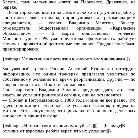
Кстати, сами мальчишки живут на Перевалке, Древлянке, на
Зареке.
— Если городские власти на самом деле хотят улучшить работу
спортивных школ, то им надо прислушиваться к рекомендациям
специалистов, — уверен Владимир Малегин, боксер,
руководитель общественной организации «Карельское
образование». — 6 марта общественная коллегия
Минспорттуризма РК уже предлагала сформировать рабочую
группу и провести общественные слушания. Предложение было
проигнорировано.
{hsimage|У пикетчиков претензии к конкретным чиновникам|||}
Заслуженный тренер России Анатолий Кукшиев подтвердил
информацию, что одним тренерам предлагали уволиться по
собственному желанию на время реорганизации, другим — по
сокращению штата. Никто не согласился.
Папа каратиста Владимир Захаров предупреждает, что если
власть не услышит родителей сегодня, они не остановятся:
— Я живу в Петрозаводске с 1988 года и мне не все равно, что
здесь происходит. Если нас не услышат сегодня, пойдем на
митинг. Есть ощущение, что речь идет о чьих-то денежных
вопросах, о личной выгоде.
{hsimage|»Нет занятиям в «ночном клубе»!»|||} {hsimage|В
отличие от взрослых ребята верят, что их услышат|||}