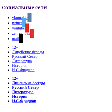
Социальные сети
vkontakte
twitter
youtube
zen-yandex
mail
12+
Лицейские беседы
Русский Север
Литература
История
И.С.Фрадков
12+
Лицейские беседы
Русский Север
Литература
История
И.С.Фрадков