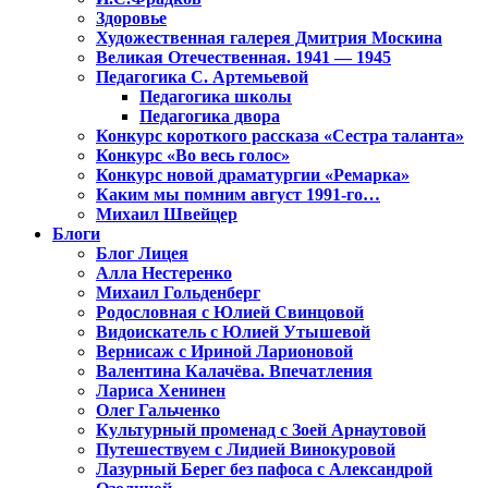
Здоровье
Художественная галерея Дмитрия Москина
Великая Отечественная. 1941 — 1945
Педагогика С. Артемьевой
Педагогика школы
Педагогика двора
Конкурс короткого рассказа «Сестра таланта»
Конкурс «Во весь голос»
Конкурс новой драматургии «Ремарка»
Каким мы помним август 1991-го…
Михаил Швейцер
Блоги
Блог Лицея
Алла Нестеренко
Михаил Гольденберг
Родословная с Юлией Свинцовой
Видоискатель с Юлией Утышевой
Вернисаж с Ириной Ларионовой
Валентина Калачёва. Впечатления
Лариса Хенинен
Олег Гальченко
Культурный променад с Зоей Арнаутовой
Путешествуем с Лидией Винокуровой
Лазурный Берег без пафоса с Александрой