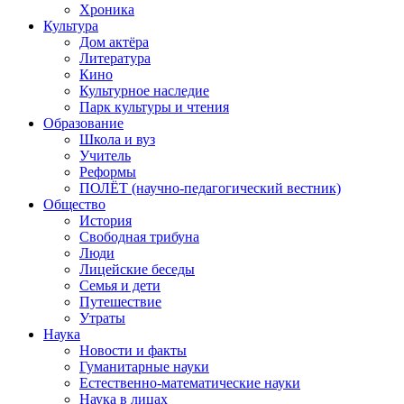
Хроника
Культура
Дом актёра
Литература
Кино
Культурное наследие
Парк культуры и чтения
Образование
Школа и вуз
Учитель
Реформы
ПОЛЁТ (научно-педагогический вестник)
Общество
История
Свободная трибуна
Люди
Лицейские беседы
Семья и дети
Путешествие
Утраты
Наука
Новости и факты
Гуманитарные науки
Естественно-математические науки
Наука в лицах