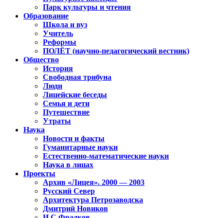
Парк культуры и чтения
Образование
Школа и вуз
Учитель
Реформы
ПОЛЁТ (научно-педагогический вестник)
Общество
История
Свободная трибуна
Люди
Лицейские беседы
Семья и дети
Путешествие
Утраты
Наука
Новости и факты
Гуманитарные науки
Естественно-математические науки
Наука в лицах
Проекты
Архив «Лицея». 2000 — 2003
Русский Север
Архитектура Петрозаводска
Дмитрий Новиков
И.С.Фрадков