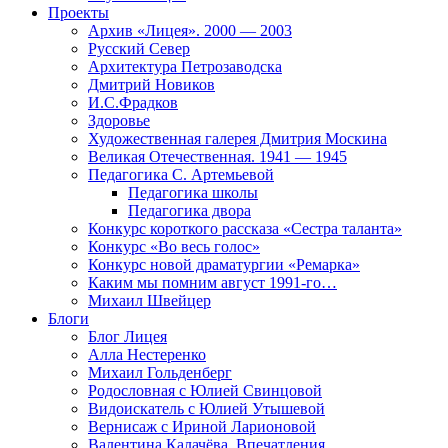
Проекты
Архив «Лицея». 2000 — 2003
Русский Север
Архитектура Петрозаводска
Дмитрий Новиков
И.С.Фрадков
Здоровье
Художественная галерея Дмитрия Москина
Великая Отечественная. 1941 — 1945
Педагогика С. Артемьевой
Педагогика школы
Педагогика двора
Конкурс короткого рассказа «Сестра таланта»
Конкурс «Во весь голос»
Конкурс новой драматургии «Ремарка»
Каким мы помним август 1991-го…
Михаил Швейцер
Блоги
Блог Лицея
Алла Нестеренко
Михаил Гольденберг
Родословная с Юлией Свинцовой
Видоискатель с Юлией Утышевой
Вернисаж с Ириной Ларионовой
Валентина Калачёва. Впечатления