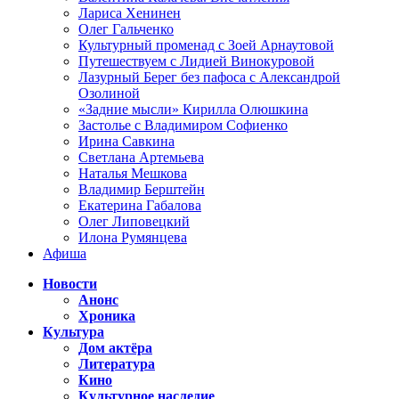
Лариса Хенинен
Олег Гальченко
Культурный променад с Зоей Арнаутовой
Путешествуем с Лидией Винокуровой
Лазурный Берег без пафоса с Александрой
Озолиной
«Задние мысли» Кирилла Олюшкина
Застолье с Владимиром Софиенко
Ирина Савкина
Светлана Артемьева
Наталья Мешкова
Владимир Берштейн
Екатерина Габалова
Олег Липовецкий
Илона Румянцева
Афиша
Новости
Анонс
Хроника
Культура
Дом актёра
Литература
Кино
Культурное наследие